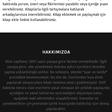
hakkında yorum, öneri veya fikirlerinizi yazabilir veya içeriğe puan
verebilirsiniz. Kitaplarla ilgili tartışmalara katılarak
arkadaşlarınıza önerebilirsiniz.
Kitap eklemek
ve paylaşmak için
kitap ekle linkini kullanabilirsiniz.
HAKKIMIZDA
Web sayfamız, 5651 sayılı yasaya göre hizmet vermektedir. İlgili
yasaya göre, site yönetiminin hukuka aykırı içerikleri denetim
yapma yükümlülüğü yoktur. Bu sebeple, sitemiz "uyar ve kaldır"
prensibini benimsemiştir. Bu site de, Eserlerden kısa alıntı
yapılarak okuyuculara kitabı tanıtma amacı güdülmüştür. Telif
hakkına mevzu olan eserlerin yasal olmayan bir şekilde paylaşıma
açıldığını ve yasal haklarına uyulmadığını düşünüyorsanız,
aşağıdaki mail adresinden ulaşabilirsiniz. Kanunlar ve
yönetmelikler çerçevesinde içerik kısa içinde kaldırılıp size dönüş
yapılacaktır.