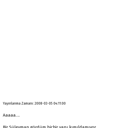
Yayınlanma Zamanı: 2008-03-05 04:11:00
Aaaaa….
Bir Süleyman gördüm hiçbir yanı kımıldamıyor