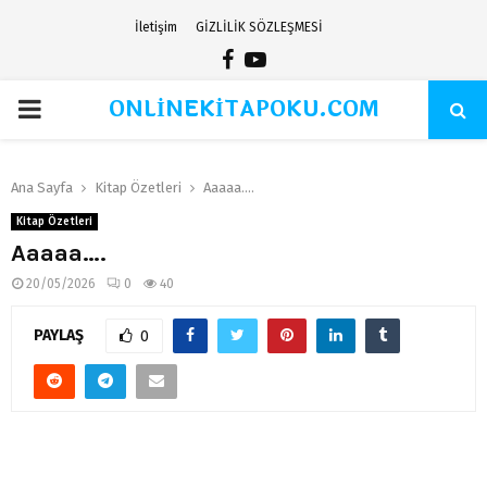
İletişim
GİZLİLİK SÖZLEŞMESİ
Facebook
Youtube
ONLİNEKİTAPOKU.COM
PRIMARY
MENU
Ana Sayfa
Kitap Özetleri
Aaaaa….
Kitap Özetleri
Aaaaa….
20/05/2026
0
40
PAYLAŞ
0