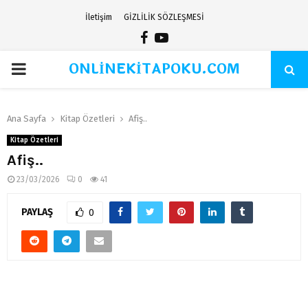
İletişim
GİZLİLİK SÖZLEŞMESİ
Facebook
Youtube
ONLİNEKİTAPOKU.COM
PRIMARY
MENU
Ana Sayfa
Kitap Özetleri
Afiş..
Kitap Özetleri
Afiş..
23/03/2026
0
41
PAYLAŞ
0