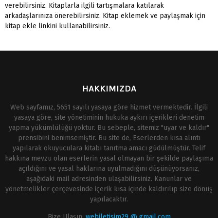
verebilirsiniz. Kitaplarla ilgili tartışmalara katılarak
arkadaşlarınıza önerebilirsiniz.
Kitap eklemek
ve paylaşmak için
kitap ekle linkini kullanabilirsiniz.
HAKKIMIZDA
Web sayfamız, 5651 sayılı yasaya göre hizmet vermektedir. İlgili
yasaya göre, site yönetiminin hukuka aykırı içerikleri denetim
yapma yükümlülüğü yoktur. Bu sebeple, sitemiz "uyar ve kaldır"
prensibini benimsemiştir. Bu site de, Eserlerden kısa alıntı
yapılarak okuyuculara kitabı tanıtma amacı güdülmüştür. Telif
hakkına mevzu olan eserlerin yasal olmayan bir şekilde paylaşıma
açıldığını ve yasal haklarına uyulmadığını düşünüyorsanız,
aşağıdaki mail adresinden ulaşabilirsiniz. Kanunlar ve
yönetmelikler çerçevesinde içerik kısa içinde kaldırılıp size dönüş
yapılacaktır.
Bize Ulaşın:
webiletisim29 @ gmail.com