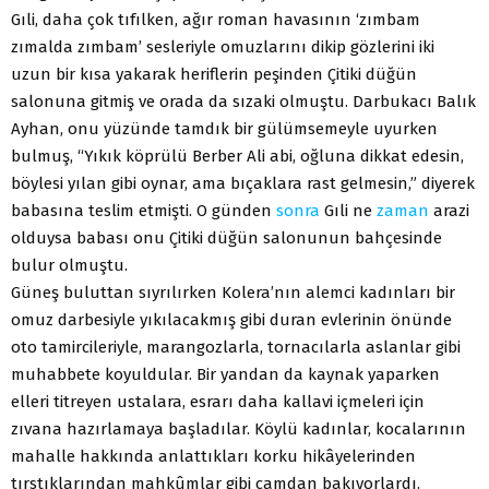
Gıli, daha çok tıfılken, ağır roman havasının ‘zımbam
zımalda zımbam’ sesleriyle omuzlarını dikip gözlerini iki
uzun bir kısa yakarak heriflerin peşinden Çitiki düğün
salonuna gitmiş ve orada da sızaki olmuştu. Darbukacı Balık
Ayhan, onu yüzünde tamdık bir gülümsemeyle uyurken
bulmuş, “Yıkık köprülü Berber Ali abi, oğluna dikkat edesin,
böylesi yılan gibi oynar, ama bıçaklara rast gelmesin,” diyerek
babasına teslim etmişti. O günden
sonra
Gıli ne
zaman
arazi
olduysa babası onu Çitiki düğün salonunun bahçesinde
bulur olmuştu.
Güneş buluttan sıyrılırken Kolera’nın alemci kadınları bir
omuz darbesiyle yıkılacakmış gibi duran evlerinin önünde
oto tamircileriyle, marangozlarla, tornacılarla aslanlar gibi
muhabbete koyuldular. Bir yandan da kaynak yaparken
elleri titreyen ustalara, esrarı daha kallavi içmeleri için
zıvana hazırlamaya başladılar. Köylü kadınlar, kocalarının
mahalle hakkında anlattıkları korku hikâyelerinden
tırstıklarından mahkûmlar gibi camdan bakıyorlardı.