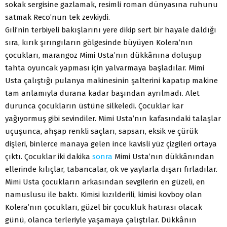
sokak sergisine gazlamak, resimli roman dünyasına ruhunu
satmak Reco’nun tek zevkiydi.
Gıli’nin terbiyeli bakışlarını yere dikip sert bir hayale daldığı
sıra, kırık şırıngıların gölgesinde büyüyen Kolera’nın
çocukları, marangoz Mimi Usta’nın dükkânına doluşup
tahta oyuncak yapması için yalvarmaya başladılar. Mimi
Usta çalıştığı pulanya makinesinin şalterini kapatıp makine
tam anlamıyla durana kadar başından ayrılmadı. Alet
durunca çocukların üstüne silkeledi. Çocuklar kar
yağıyormuş gibi sevindiler. Mimi Usta’nın kafasındaki talaşlar
uçuşunca, ahşap renkli saçları, sapsarı, eksik ve çürük
dişleri, binlerce manaya gelen ince kavisli yüz çizgileri ortaya
çıktı. Çocuklar iki dakika
sonra
Mimi Usta’nın dükkânından
ellerinde kılıçlar, tabancalar, ok ve yaylarla dışarı fırladılar.
Mimi Usta çocukların arkasından sevgilerin en güzeli, en
namuslusu ile baktı. Kimisi kızılderili, kimisi kovboy olan
Kolera’nın çocukları, güzel bir çocukluk hatırası olacak
günü, olanca terleriyle yaşamaya çalıştılar. Dükkânın