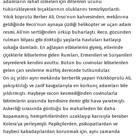
adamların rahat ölmeleri için dillerinin ucunu
tükürükleyerek bıçaklarının oluklarını temizliyorlardı.
Yıkık köprülü Berber Ali, Orso’nun kahvesinden, mekânına
geldiğinde Reco’nun aynaya çizdiği helikopter ve uçan adam
resmi, Ali’nin sertliğinden ürküp buharlaştı. Reco, gözünden
rulman bilyası gibi döktüğü yaşlarla havluları katlayıp
sokağa damladı. En ağlayan elbiselerini giymiş, ellerinde
çiçeklerle kiliselerine giden Rumları, Ermenileri ve Süryanileri
seyrederek kendini avuttu. Bütün bu covinolar kiliselerden
gelen çan seslerine müthiş derecede tutkundular.
On üç yıldır aynı mekânda berberlik yapan Yıkıkköprülü Ali,
yakışıklılığı ve zarif kavgalarıyla en korkunç adamları bile
yıldırmıştı. Haybeye racon kesmediğinden covinolarla
bitirimlerin arasında kendisine demir gibi hava yaratmıştı.
Askerliği sırasında gördüğü bu mahalleden bir daha
kopamamış, hemşehrilerinden uzaklaşıp karısıyla beraber
Kolera’ya yerleşmişti. Papikçilerden, psikopatlardan ve
haybeci kabadayılardan korunmak için, aynı zamanda