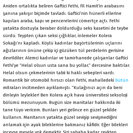
Aniden ortalıkta beliren Gaftici Fethi, Fil Hamit’in arabasını
şanına yakışır biçimde tavladı. Gaftici’nin hünerli ellerine
kapılan araba, kapı ve pencerelerini cömertçe açtı. Fethi
yatakta dostuyla beraber doldurduğu seks kasetini de teybe
sürdü. Teypten çıkan seksi çığlıklar, inlemeler Kolera
Sokağı’nı kapladı. Köylü kadınlar başörtülerinin uçlarını
ağızlarının önüne çekip içi gözüken tül perdelerin gerisine
devrildiler. Alemci kadınlar ve tamirhanede çalışanlar Gaftici
Fethi’ye “Helal olsun usta sana bu yollar,” dercesine baktılar.
Helal olsun çekmelerinin tabii ki haklı sebepleri vardı.
Romantik bir otomobil hırsızı olan Fethi, mahalledeki
bütün
mitraları incitmeden ayıklamıştı. “Kulağınızı açın da beni
dinleyin leylekler! Ben Kolera açık hava üniversitesi seksoloji
bölümü mezunuyum. Bugün size manitalar hakkında iki
tane tüyo vericem. Bunları yeri gelince en güzel şekilde
kullanın. Manitanın yatakta güzel sevişip sevişmediğini
anlamak için ayak bileklerine bakmanız kâfidir. Eğer bilekleri
inceyse mesele yok demektir. Sizi sabaha kadar zevkten