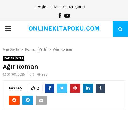
İletişim
GİZLİLİK SÖZLEŞMESİ
Facebook
Youtube
ONLİNEKİTAPOKU.COM
PRIMARY
MENU
Ana Sayfa
Roman (Yerli)
Ağır Roman
Roman (Yerli)
Ağır Roman
01/08/2025
0
386
PAYLAŞ
2