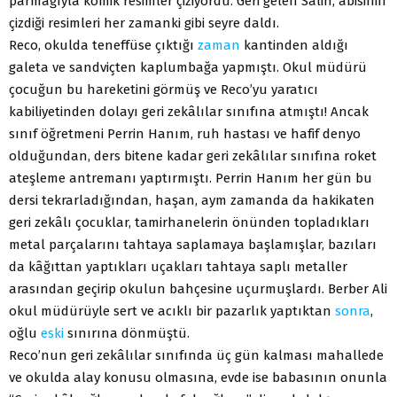
parmağıyla komik resimler çiziyordu. Geri gelen Salih, abisinin
çizdiği resimleri her zamanki gibi seyre daldı.
Reco, okulda teneffüse çıktığı
zaman
kantinden aldığı
galeta ve sandviçten kaplumbağa yapmıştı. Okul müdürü
çocuğun bu hareketini görmüş ve Reco’yu yaratıcı
kabiliyetinden dolayı geri zekâlılar sınıfına atmıştı! Ancak
sınıf öğretmeni Perrin Hanım, ruh hastası ve hafif denyo
olduğundan, ders bitene kadar geri zekâlılar sınıfına roket
ateşleme antremanı yaptırmıştı. Perrin Hanım her gün bu
dersi tekrarladığından, haşan, aym zamanda da hakikaten
geri zekâlı çocuklar, tamirhanelerin önünden topladıkları
metal parçalarını tahtaya saplamaya başlamışlar, bazıları
da kâğıttan yaptıkları uçakları tahtaya saplı metaller
arasından geçirip okulun bahçesine uçurmuşlardı. Berber Ali
okul müdürüyle sert ve acıklı bir pazarlık yaptıktan
sonra
,
oğlu
eski
sınırına dönmüştü.
Reco’nun geri zekâlılar sınıfında üç gün kalması mahallede
ve okulda alay konusu olmasına, evde ise babasının onunla