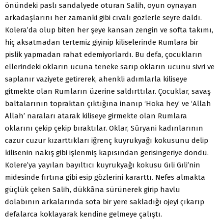
önündeki paslı sandalyede oturan Salih, oyun oynayan
arkadaşlarını her zamanki gibi cıvalı gözlerle seyre daldı.
Kolera’da olup biten her şeye kansan zengin ve softa takımı,
hiç aksatmadan tertemiz giyinip kiliselerinde Rumlara bir
pislik yapmadan rahat edemiyorlardı. Bu defa, çocukların
ellerindeki okların ucuna teneke sarıp okların ucunu sivri ve
saplanır vaziyete getirerek, ahenkli adımlarla kiliseye
gitmekte olan Rumların üzerine saldırttılar. Çocuklar, savaş
baltalarının topraktan çıktığına inanıp ‘Hoka hey’ ve ‘Allah
Allah’ naraları atarak kiliseye girmekte olan Rumlara
oklarını çekip çekip bıraktılar. Oklar, Süryani kadınlarının
cazur cuzur kızarttıkları iğrenç kuyrukyağı kokusunu delip
kilisenin nakış gibi işlenmiş kapısından gerisingeriye döndü.
Kolere’ya yayılan bayıltıcı kuyrukyağı kokusu Gıli Gıli’nin
midesinde fırtına gibi esip gözlerini kararttı. Nefes almakta
güçlük çeken Salih, dükkâna sürünerek girip havlu
dolabının arkalarında sota bir yere sakladığı ojeyi çıkarıp
defalarca koklayarak kendine gelmeye çalıştı.