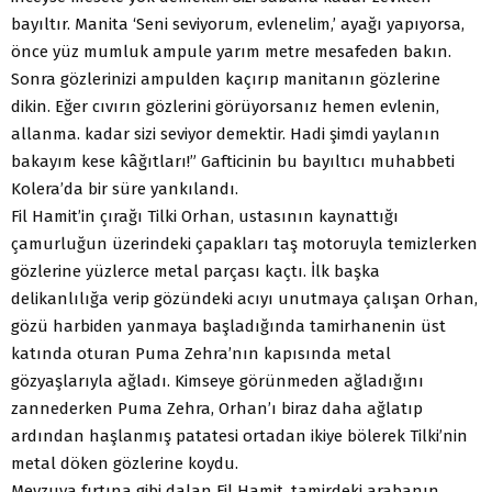
bayıltır. Manita ‘Seni seviyorum, evlenelim,’ ayağı yapıyorsa,
önce yüz mumluk ampule yarım metre mesafeden bakın.
Sonra gözlerinizi ampulden kaçırıp manitanın gözlerine
dikin. Eğer cıvırın gözlerini görüyorsanız hemen evlenin,
allanma. kadar sizi seviyor demektir. Hadi şimdi yaylanın
bakayım kese kâğıtları!” Gafticinin bu bayıltıcı muhabbeti
Kolera’da bir süre yankılandı.
Fil Hamit’in çırağı Tilki Orhan, ustasının kaynattığı
çamurluğun üzerindeki çapakları taş motoruyla temizlerken
gözlerine yüzlerce metal parçası kaçtı. İlk başka
delikanlılığa verip gözündeki acıyı unutmaya çalışan Orhan,
gözü harbiden yanmaya başladığında tamirhanenin üst
katında oturan Puma Zehra’nın kapısında metal
gözyaşlarıyla ağladı. Kimseye görünmeden ağladığını
zannederken Puma Zehra, Orhan’ı biraz daha ağlatıp
ardından haşlanmış patatesi ortadan ikiye bölerek Tilki’nin
metal döken gözlerine koydu.
Mevzuya fırtına gibi dalan Fil Hamit, tamirdeki arabanın