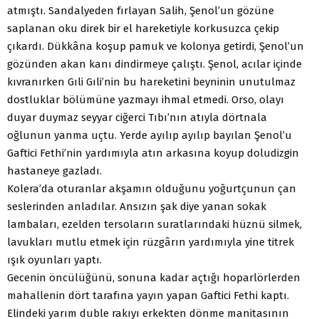
atmıştı. Sandalyeden fırlayan Salih, Şenol’un gözüne
saplanan oku direk bir el hareketiyle korkusuzca çekip
çıkardı. Dükkâna koşup pamuk ve kolonya getirdi, Şenol’un
gözünden akan kanı dindirmeye çalıştı. Şenol, acılar içinde
kıvranırken Gıli Gıli’nin bu hareketini beyninin unutulmaz
dostluklar bölümüne yazmayı ihmal etmedi. Orso, olayı
duyar duymaz seyyar ciğerci Tıbı’nın atıyla dörtnala
oğlunun yanma uçtu. Yerde ayılıp ayılıp bayılan Şenol’u
Gaftici Fethi’nin yardımıyla atın arkasına koyup doludizgin
hastaneye gazladı.
Kolera’da oturanlar akşamın olduğunu yoğurtçunun çan
seslerinden anladılar. Ansızın şak diye yanan sokak
lambaları, ezelden tersoların suratlarındaki hüznü silmek,
lavukları mutlu etmek için rüzgârın yardımıyla yine titrek
ışık oyunları yaptı.
Gecenin öncülüğünü, sonuna kadar açtığı hoparlörlerden
mahallenin dört tarafına yayın yapan Gaftici Fethi kaptı.
Elindeki yarım duble rakıyı erkekten dönme manitasının