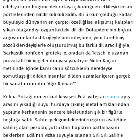
edebiyatının bugüne dek ortaya çıkardığı en etkileyici insan
portrelerinden biridir Gıli Gıli Salih. Bu ürkün çolduğu kadar
büyüleyici dünyanın en çarpıcı özelliği ise, alışılmış kalıpları
yıkan olağandışı özgünlükteki ‘dil’idir. Dolapdere’nin bıçkın
argosunu fantastik öğeyle bütünleştiren, yeni türetilmiş
sözcükler/deyişlerle oluşturulmuş bu farklı dil aracılığıyla,
‘sarkastik ironi’den ‘groteks’ e, oradan da ‘kitsch’ e uzanan
provokatif bir imgeler dünyası yaratıyor Metin Kaçan
metninde. İçinde kanlı canlı sözcüklerin neredeyse
somutlaştığı; dilden insanlar, dilden uzamlar içeren gerçek
bir sanat ürünüdür ‘Ağır Roman’.”
Kolera Sokağı’nın en kral kevaşesi Edâ, yatıştan
sonra
apış
arasını yıkadığı suyu, hurdaya çıkmış metal artıklarından
yapılma kerhanenin pencere iskeletinden şık bir figürle
boşluğa saldı. Sahte ipek gömleklerini rüzgârın asaletine
satmış olan pezolar, yuttukları hapların patlamasını
beklerken, Edâ’nın vizite suyuyla ıslanan Gıli Gıli Salih’e