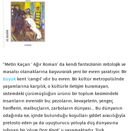
”Metin Kaçan ‘ Ağır Roman’ da kendi fantezisinin mitolojik ve
masalsı olanaklarına başvurarak yeni bir evren yaratıyor. Bir
büyük
kent ‘cangıl’ ıdır bu evren. Bir kültür metropolülnde
yaşamlarına karşılık, o kültürle iletişim kuramayan,
sistemdeki çürümüşlüğün ürünü bir toplum kesimindeki
insanların evrenidir bu; pezoların, kevaşelerin, yengeç
heriflerin, malbuçların, zarboların dünyası… Bu dünyanın
odağında ise, içinde bulunduğu koşulları şiddet aracılığıyla
pretosto eden ya da uyuşturucu yoluyla düş dünyasına
sığınan bir ‘olum Don Kişot’ u yaşamaktadır. Türk