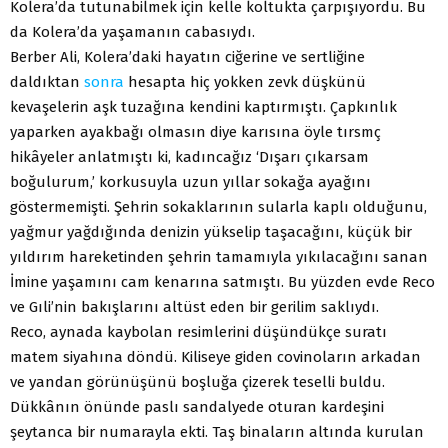
Kolera’da tutunabilmek için kelle koltukta çarpışıyordu. Bu
da Kolera’da yaşamanın cabasıydı.
Berber Ali, Kolera’daki hayatın ciğerine ve sertliğine
daldıktan
sonra
hesapta hiç yokken zevk düşkünü
kevaşelerin aşk tuzağına kendini kaptırmıştı. Çapkınlık
yaparken ayakbağı olmasın diye karısına öyle tırsmç
hikâyeler anlatmıştı ki, kadıncağız ‘Dışarı çıkarsam
boğulurum,’ korkusuyla uzun yıllar sokağa ayağını
göstermemişti. Şehrin sokaklarının sularla kaplı olduğunu,
yağmur yağdığında denizin yükselip taşacağını, küçük bir
yıldırım hareketinden şehrin tamamıyla yıkılacağını sanan
İmine yaşamını cam kenarına satmıştı. Bu yüzden evde Reco
ve Gıli’nin bakışlarını altüst eden bir gerilim saklıydı.
Reco, aynada kaybolan resimlerini düşündükçe suratı
matem siyahına döndü. Kiliseye giden covinoların arkadan
ve yandan görünüşünü boşluğa çizerek teselli buldu.
Dükkânın önünde paslı sandalyede oturan kardeşini
şeytanca bir numarayla ekti. Taş binaların altında kurulan