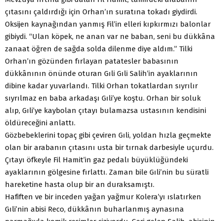
çıtasını çaldırdığı için Orhan’ın suratına tokadı giydirdi.
Oksijen kaynağından yanmış Fil’in elleri kıpkırmızı balonlar
gibiydi. “Ulan köpek, ne anan var ne baban, seni bu dükkâna
zanaat öğren de sağda solda dilenme diye aldım.” Tilki
Orhan’ın gözünden fırlayan patatesler babasının
dükkânının önünde oturan Gıli Gıli Salih’in ayaklarının
dibine kadar yuvarlandı. Tilki Orhan tokatlardan sıyrılır
sıyrılmaz en baba arkadaşı Gıli’ye koştu. Orhan bir soluk
alıp, Gıli’ye kaybolan çıtayı bulamazsa ustasının kendisini
öldüreceğini anlattı.
Gözbebeklerini topaç gibi çeviren Gıli, yoldan hızla geçmekte
olan bir arabanın çıtasını usta bir tırnak darbesiyle uçurdu.
Çıtayı öfkeyle Fil Hamit’in gaz pedalı büyüklüğündeki
ayaklarının gölgesine fırlattı. Zaman bile Gıli’nin bu süratli
hareketine hasta olup bir an duraksamıştı.
Hafiften ve bir inceden yağan yağmur Kolera’yı ıslatırken
Gıli’nin abisi Reco, dükkânın buharlanmış aynasına