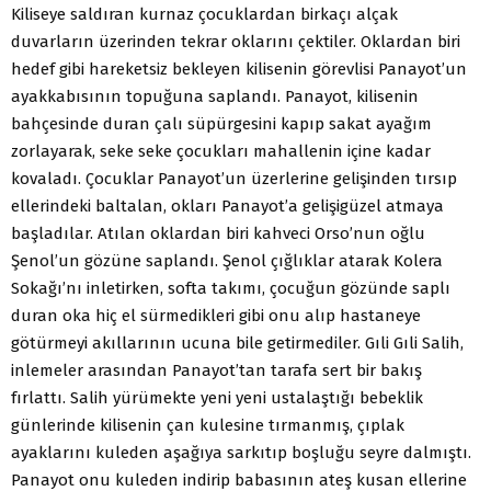
Kiliseye saldıran kurnaz çocuklardan birkaçı alçak
duvarların üzerinden tekrar oklarını çektiler. Oklardan biri
hedef gibi hareketsiz bekleyen kilisenin görevlisi Panayot’un
ayakkabısının topuğuna saplandı. Panayot, kilisenin
bahçesinde duran çalı süpürgesini kapıp sakat ayağım
zorlayarak, seke seke çocukları mahallenin içine kadar
kovaladı. Çocuklar Panayot’un üzerlerine gelişinden tırsıp
ellerindeki baltalan, okları Panayot’a gelişigüzel atmaya
başladılar. Atılan oklardan biri kahveci Orso’nun oğlu
Şenol’un gözüne saplandı. Şenol çığlıklar atarak Kolera
Sokağı’nı inletirken, softa takımı, çocuğun gözünde saplı
duran oka hiç el sürmedikleri gibi onu alıp hastaneye
götürmeyi akıllarının ucuna bile getirmediler. Gıli Gıli Salih,
inlemeler arasından Panayot’tan tarafa sert bir bakış
fırlattı. Salih yürümekte yeni yeni ustalaştığı bebeklik
günlerinde kilisenin çan kulesine tırmanmış, çıplak
ayaklarını kuleden aşağıya sarkıtıp boşluğu seyre dalmıştı.
Panayot onu kuleden indirip babasının ateş kusan ellerine