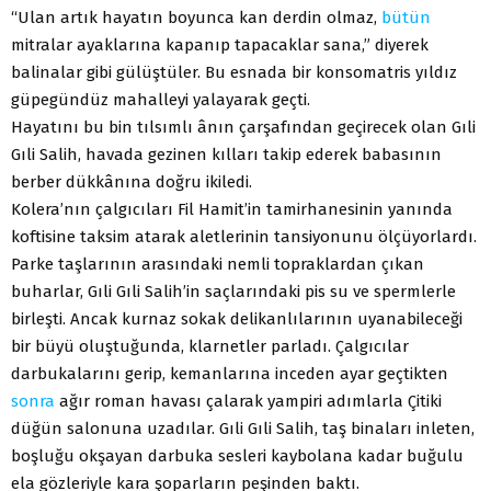
“Ulan artık hayatın boyunca kan derdin olmaz,
bütün
mitralar ayaklarına kapanıp tapacaklar sana,” diyerek
balinalar gibi gülüştüler. Bu esnada bir konsomatris yıldız
güpegündüz mahalleyi yalayarak geçti.
Hayatını bu bin tılsımlı ânın çarşafından geçirecek olan Gıli
Gıli Salih, havada gezinen kılları takip ederek babasının
berber dükkânına doğru ikiledi.
Kolera’nın çalgıcıları Fil Hamit’in tamirhanesinin yanında
koftisine taksim atarak aletlerinin tansiyonunu ölçüyorlardı.
Parke taşlarının arasındaki nemli topraklardan çıkan
buharlar, Gıli Gıli Salih’in saçlarındaki pis su ve spermlerle
birleşti. Ancak kurnaz sokak delikanlılarının uyanabileceği
bir büyü oluştuğunda, klarnetler parladı. Çalgıcılar
darbukalarını gerip, kemanlarına inceden ayar geçtikten
sonra
ağır roman havası çalarak yampiri adımlarla Çitiki
düğün salonuna uzadılar. Gıli Gıli Salih, taş binaları inleten,
boşluğu okşayan darbuka sesleri kaybolana kadar buğulu
ela gözleriyle kara şoparların peşinden baktı.