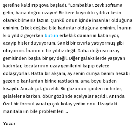
şerefine kaldırıp şova başladı. “Lombaklar, zevk soframa
gelin, bana doğru uzayın! Bir kere kuyruklu yıldızı kesin
olarak bilmeniz lazım. Çünkü onun içinde insanlar olduğuna
eminim. Erkek değilse bile kadınlar olduğuna eminim. İnanın
ki o yıldız geçerken
bütün
erkeklik damarım kabarıyor,
acayip hisler duyuyorum. Sanki bir cıvırla yatıyormuş gibi
oluyorum. İnanın o bir yıldız değil. Daha doğrusu uzay
gemisinden başka bir şey değil. Diğer galaksilerde yaşayan
kadınlar, kocalarının uzay gemilerini kapıp öylece
dolaşıyorlar. Hatta bir akşam, ay senin dünya benim hesabı
gezen o kanlardan birine rastladım, ama boyu bizden
kısaydı. Ancak çok güzeldi. Bir gözünün içinden nehirler,
şelaleler akarken, öbür gözünde açelyalar açıldı. Anında
Özel bir formül yaratıp çok kolay yedim onu. Uzaydaki
manitaların bile problemleri …
Yazar