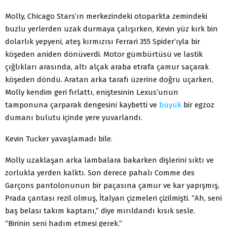
Molly, Chicago Stars’ın merkezindeki otoparkta zemindeki
buzlu yerlerden uzak durmaya çalışırken, Kevin yüz kırk bin
dolarlık yepyeni, ateş kırmızısı Ferrari 355 Spider’ıyla bir
köşeden aniden dönüverdi. Motor gümbürtüsü ve lastik
çığlıkları arasında, altı alçak araba etrafa çamur saçarak
köşeden döndü. Aratan arka tarafı üzerine doğru uçar­ken,
Molly kendim geri fırlattı, eniştesinin Lexus’unun
tamponuna çarparak dengesini kaybetti ve
büyük
bir egzoz
dumanı bulutu içinde yere yuvarlandı.
Kevin Tucker yavaşlamadı bile.
Molly uzaklaşan arka lambalara bakarken dişlerini sıktı ve
zorlukla yerden kalktı. Son derece pahalı Comme des
Garçons pantolonunun bir paçasına çamur ve kar yapışmış,
Prada çantası rezil olmuş, İtalyan çizmeleri çizilmişti. “Ah, seni
baş belası takım kaptanı,” diye mırıl­dandı kısık sesle.
“Birinin seni hadım etmesi gerek.”