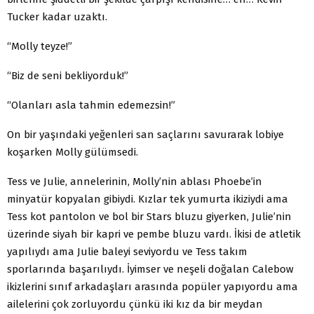
Tucker kadar uzaktı.
“Molly teyze!”
“Biz de seni bekliyorduk!”
“Olanları asla tahmin edemezsin!”
On bir yaşındaki yeğenleri san saçlarını savurarak lobiye
koşar­ken Molly gülümsedi.
Tess ve Julie, annelerinin, Molly’nin ablası Phoebe’in
minyatür kopyalan gibiydi. Kızlar tek yumurta ikiziydi ama
Tess kot pantolon ve bol bir Stars bluzu giyerken, Julie’nin
üzerinde siyah bir kapri ve pembe bluzu vardı. İkisi de atletik
yapılıydı ama Julie baleyi sevi­yordu ve Tess takım
sporlarında başarılıydı. İyimser ve neşeli doğalan Calebow
ikizlerini sınıf arkadaşları arasında popüler yapıyordu ama
ailelerini çok zorluyordu çünkü iki kız da bir meydan