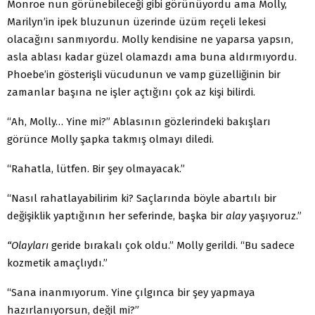
Monroe nun görünebileceği gibi görünüyordu ama Molly,
Marilyn’in ipek bluzunun üzerinde üzüm reçeli lekesi
olacağını sanmıyordu. Molly kendisine ne yaparsa yapsın,
asla ablası kadar güzel olamazdı ama buna aldırmıyordu.
Phoebe’in gösterişli vücudunun ve vamp güzelliğinin bir
zamanlar başına ne işler açtığını çok az kişi bilirdi.
“Ah, Molly… Yine mi?” Ablasının gözlerindeki bakışları
görünce Molly şapka takmış olmayı diledi.
“Rahatla, lütfen. Bir şey olmayacak.”
“Nasıl rahatlayabilirim ki? Saçlarında böyle abartılı bir
değişiklik yaptığının her seferinde, başka bir
alay
yaşıyoruz.”
“Olayları
geride bırakalı çok oldu.” Molly gerildi. “Bu sadece
kozmetik amaçlıydı.”
“Sana inanmıyorum. Yine çılgınca bir şey yapmaya
hazırlanı­yorsun, değil mi?”