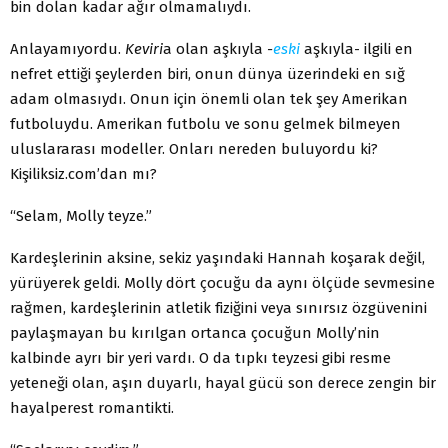
bin dolan kadar ağır olmamalıydı.
Anlayamıyordu.
Keviri
a olan aşkıyla
-
eski
aşkıyla- ilgili en
nefret ettiği şeylerden biri, onun dünya üzerindeki en sığ
adam olmasıydı. Onun için önemli olan tek şey Amerikan
futboluydu. Amerikan futbolu ve sonu gelmek bilmeyen
uluslararası modeller. Onları nereden buluyordu ki?
Kişiliksiz.com’dan mı?
“Selam, Molly teyze.”
Kardeşlerinin aksine, sekiz yaşındaki Hannah koşarak değil,
yü­rüyerek geldi. Molly dört çocuğu da aynı ölçüde sevmesine
rağmen, kardeşlerinin atletik fiziğini veya sınırsız özgüvenini
paylaşmayan bu kırılgan ortanca çocuğun Molly’nin
kalbinde ayrı bir yeri vardı. O da tıpkı teyzesi gibi resme
yeteneği olan, aşın duyarlı, hayal gücü son derece zengin bir
hayalperest romantikti.