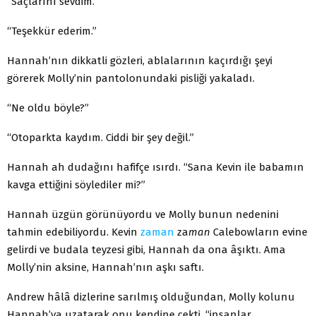
“Saçlarını sevdim.”
“Teşekkür ederim.”
Hannah’nın dikkatli gözleri, ablalarının kaçırdığı şeyi
görerek Molly’nin pantolonundaki pisliği yakaladı.
“Ne oldu böyle?”
“Otoparkta kaydım. Ciddi bir şey değil.”
Hannah ah dudağını hafifçe ısırdı. “Sana Kevin ile babamın
kavga ettiğini söylediler mi?”
Hannah üzgün görünüyordu ve Molly bunun nedenini
tahmin edebiliyordu. Kevin
zaman
za
man
Calebowların evine
gelirdi ve budala teyzesi gibi, Hannah da ona âşıktı. Ama
Molly’nin aksine, Hannah’nın aşkı saftı.
Andrew
hâlâ
dizlerine sarılmış olduğundan, Molly kolunu
Hannah’ya uzatarak onu kendine çekti, “insanlar