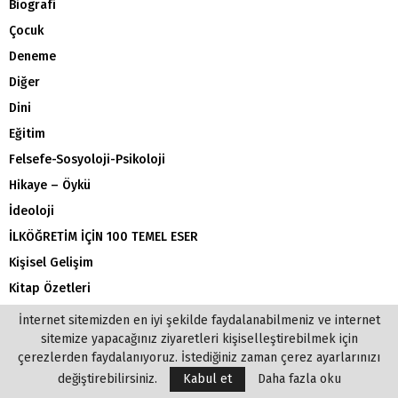
Biografi
Çocuk
Deneme
Diğer
Dini
Eğitim
Felsefe-Sosyoloji-Psikoloji
Hikaye – Öykü
İdeoloji
İLKÖĞRETİM İÇİN 100 TEMEL ESER
Kişisel Gelişim
Kitap Özetleri
LİSE İÇİN 100 TEMEL ESER
İnternet sitemizden en iyi şekilde faydalanabilmeniz ve internet
sitemize yapacağınız ziyaretleri kişiselleştirebilmek için
Masallar
çerezlerden faydalanıyoruz. İstediğiniz zaman çerez ayarlarınızı
Psikoloji
değiştirebilirsiniz.
Kabul et
Daha fazla oku
Roman (Yabancı)