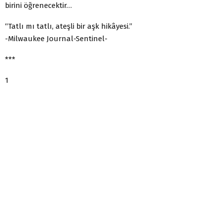
birini öğrenecektir…
“Tatlı mı tatlı, ateşli bir aşk hikâyesi.”
-Milwaukee Journal-Sentinel-
***
1