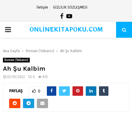
İletişim
GİZLİLİK SÖZLEŞMESİ
Facebook
Youtube
ONLİNEKİTAPOKU.COM
PRIMARY
MENU
Ana Sayfa
Roman (Yabancı)
Ah Şu Kalbim
Roman (Yabancı)
Ah Şu Kalbim
03/10/2022
0
813
PAYLAŞ
0