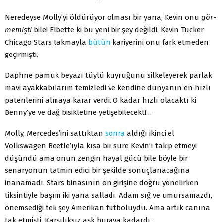
Neredeyse Molly’yi öldürüyor olması bir yana, Kevin onu
gör­
memişti
bile! Elbette ki bu yeni bir şey değildi. Kevin Tucker
Chicago Stars takmayla
bütün
kariyerini onu fark etmeden
geçirmişti.
Daphne pamuk beyazı tüylü kuyruğunu silkeleyerek parlak
mavi ayakkabılarım temizledi ve kendine dünyanın en hızlı
patenlerini almaya karar verdi. O kadar hızlı olacaktı ki
Benny’ye ve dağ bisikletine yetişebilecekti…
Molly, Mercedes’ini sattıktan
sonra
aldığı ikinci el
Volkswagen Beetle’ıyla kısa bir süre Kevin’ı takip etmeyi
düşündü ama onun zengin hayal gücü bile böyle bir
senaryonun tatmin edici bir şekilde sonuç­lanacağına
inanamadı. Stars binasının ön girişine doğru yönelirken
tiksintiyle başım iki yana salladı. Adam sığ ve umursamazdı,
önem­sediği tek şey Amerikan futboluydu. Ama artık canına
tak etmişti. Karşılıksız aşk buraya kadardı.