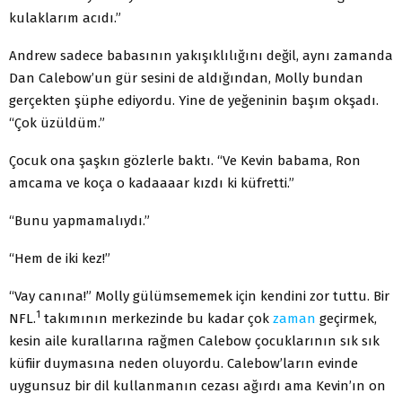
kulaklarım acıdı.”
Andrew sadece babasının yakışıklılığını değil, aynı zamanda
Dan Calebow’un gür sesini de aldığından, Molly bundan
gerçekten şüphe ediyordu. Yine de yeğeninin başım okşadı.
“Çok üzüldüm.”
Çocuk ona şaşkın gözlerle baktı. “Ve Kevin babama, Ron
amcama ve koça o kadaaaar kızdı ki küfretti.”
“Bunu yapmamalıydı.”
“Hem de iki kez!”
“Vay canına!” Molly gülümsememek için kendini zor tuttu. Bir
1
NFL.
takımının merkezinde bu kadar çok
zaman
geçirmek,
kesin aile kurallarına rağmen Calebow çocuklarının sık sık
küfiir duymasına neden oluyordu. Calebow’ların evinde
uygunsuz bir dil kullanmanın cezası ağırdı ama Kevin’ın on