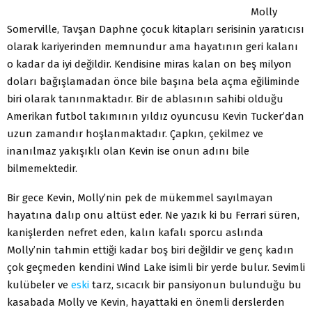
Molly
Somerville, Tavşan Daphne çocuk kitapları serisinin yaratıcısı
olarak kariyerinden memnundur ama hayatının geri kalanı
o kadar da iyi değildir. Kendisine miras kalan on beş milyon
doları bağışlamadan önce bile başına bela açma eğiliminde
biri olarak tanınmaktadır. Bir de ablasının sahibi olduğu
Amerikan futbol takımının yıldız oyuncusu Kevin Tucker’dan
uzun zamandır hoşlanmaktadır. Çapkın, çekilmez ve
inanılmaz yakışıklı olan Kevin ise onun adını bile
bilmemektedir.
Bir gece Kevin, Molly’nin pek de mükemmel sayılmayan
hayatına dalıp onu altüst eder. Ne yazık ki bu Ferrari süren,
kanişlerden nefret eden, kalın kafalı sporcu aslında
Molly’nin tahmin ettiği kadar boş biri değildir ve genç kadın
çok geçmeden kendini Wind Lake isimli bir yerde bulur. Sevimli
kulübeler ve
eski
tarz, sıcacık bir pansiyonun bulunduğu bu
kasabada Molly ve Kevin, hayattaki en önemli derslerden