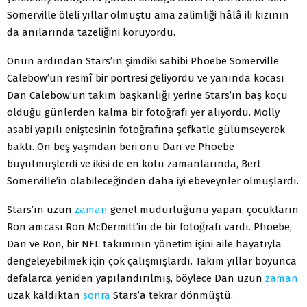
Somerville öleli yıllar olmuştu ama zalimliği hâlâ ili kızının
da anılarında tazeliğini koruyordu.
Onun ardından Stars’ın şimdiki sahibi Phoebe Somerville
Calebow’un resmî bir portresi geliyordu ve yanında kocası
Dan Calebow’un ta­kım başkanlığı yerine Stars’ın baş koçu
olduğu günlerden kalma bir fotoğrafı yer alıyordu. Molly
asabi yapılı eniştesinin fotoğrafına şef­katle gülümseyerek
baktı. On beş yaşmdan beri onu Dan ve Phoebe
büyütmüşlerdi ve ikisi de en kötü zamanlarında, Bert
Somerville’in olabileceğinden daha iyi ebeveynler olmuşlardı.
Stars’ın uzun
zaman
genel müdürlüğünü yapan, çocukların
Ron amcası Ron McDermitt’in de bir fotoğrafı vardı. Phoebe,
Dan ve Ron, bir NFL takımının yönetim işini aile hayatıyla
dengeleyebilmek için çok çalışmışlardı. Takım yıllar boyunca
defalarca yeniden yapılandı­rılmış, böylece Dan uzun
zaman
uzak kaldıktan
sonra
Stars’a tekrar dönmüştü.