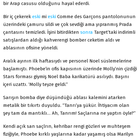
bir Arap casusu oldu­ğunu hayal ederdi.
Bir iç çekerek
eski
mi
eski
Comme des Garçons pantolonunun
üzerindeki çamuru sildi ve çok sevdiği ama yıpranmış Prada
çanta­sını temizledi. İşini bitirdikten
sonra
Target’taki indirimli
satışlardan aldığı kahverengi bomber ceketim aldı ve
ablasının ofisine yöneldi.
Aralık ayının ilk haftasıydı ve personel Noel süslemelerine
baş­lamıştı. Phoebe’in ofis kapısının üzerinde Molly’nin çizdiği
Stars for­ması giymiş Noel Baba karikatürü asılıydı. Başını
içeri uzattı. ‘Molly teyze geldi.”
Sarışın bomba diye düşündüğü ablası kalemini atarken
metalik bir tıkırtı duyuldu. “Tanrı’ya şükür. İhtiyacım olan
şey tam da man­tıklı… Ah, Tanrım! Saçlarına ne yaptın öyle?’’
Kendi açık san saçlrın, kehribar rengi gözleri ve muhteşem
fizi­ğiyle, Phoebe kırklı yaşlarına kadar yaşamış olsa Marilyn