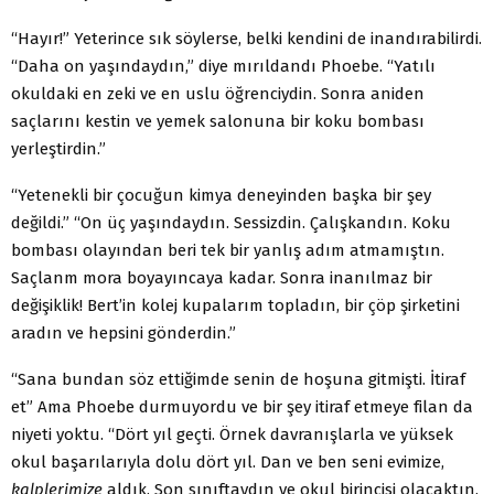
“Hayır!” Yeterince sık söylerse, belki kendini de inandırabilirdi.
“Daha on yaşındaydın,” diye mırıldandı Phoebe. “Yatılı
okuldaki en zeki ve en uslu öğrenciydin. Sonra aniden
saçlarını kestin ve yemek salonuna bir koku bombası
yerleştirdin.”
“Yetenekli bir çocuğun kimya deneyinden başka bir şey
değildi.” “On üç yaşındaydın. Sessizdin. Çalışkandın. Koku
bombası ola­yından beri tek bir yanlış adım atmamıştın.
Saçlanm mora boyayıncaya kadar. Sonra inanılmaz bir
değişiklik! Bert’in kolej kupalarım topladın, bir çöp şirketini
aradın ve hepsini gönderdin.”
“Sana bundan söz ettiğimde senin de hoşuna gitmişti. İtiraf
et” Ama Phoebe durmuyordu ve bir şey itiraf etmeye filan da
niyeti yoktu. “Dört yıl geçti. Örnek davranışlarla ve yüksek
okul başarıla­rıyla dolu dört yıl. Dan ve ben seni evimize,
kalplerimize
aldık. Son sınıftaydın ve okul birincisi olacaktın.