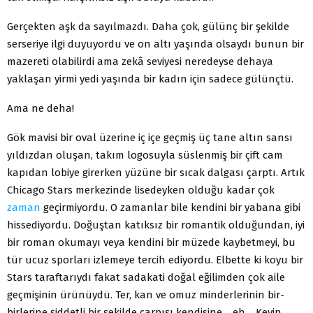
Gerçekten aşk da sayılmazdı. Daha çok, gülünç bir şekilde
ser­seriye ilgi duyuyordu ve on altı yaşında olsaydı bunun bir
mazereti olabilirdi ama zekâ seviyesi neredeyse dehaya
yaklaşan yirmi yedi yaşında bir kadın için sadece gülünçtü.
Ama ne deha!
Gök mavisi bir oval üzerine iç içe geçmiş üç tane altın sansı
yıldızdan oluşan, takım logosuyla süslenmiş bir çift cam
kapıdan lobiye girerken yüzüne bir sıcak dalgası çarptı. Artık
Chicago Stars merkezinde lisedeyken olduğu kadar çok
zaman
geçirmiyordu. O za­manlar bile kendini bir yabana gibi
hissediyordu. Doğuştan katıksız bir romantik olduğundan, iyi
bir roman okumayı veya kendini bir müzede kaybetmeyi, bu
tür ucuz sporları izlemeye tercih ediyordu. Elbette ki koyu bir
Stars taraftarıydı fakat sadakati doğal eğilimden çok aile
geçmişinin ürünüydü. Ter, kan ve omuz minderlerinin bir­
birlerine şiddetli bir şekilde çarpışı kendisine… eh… Kevin