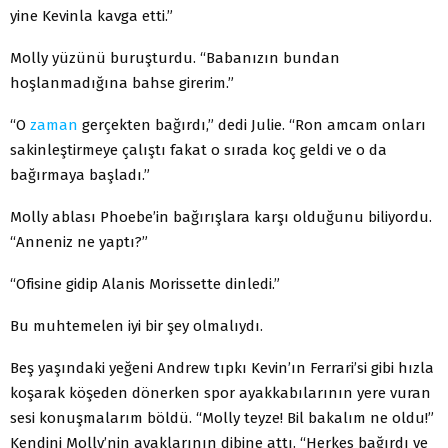
yine Kevinla kavga etti.”
Molly yüzünü buruşturdu. “Babanızın bundan
hoşlanmadığına bahse girerim.”
“O
zaman
gerçekten bağırdı,” dedi Julie. “Ron amcam onları
sakinleştirmeye çalıştı fakat o sırada koç geldi ve o da
bağırmaya başladı.”
Molly ablası Phoebe’in bağırışlara karşı olduğunu biliyordu.
“Anneniz ne yaptı?”
“Ofisine gidip Alanis Morissette dinledi.”
Bu muhtemelen iyi bir şey olmalıydı.
Beş yaşındaki yeğeni Andrew tıpkı Kevin’ın Ferrari’si gibi hızla
koşarak köşeden dönerken spor ayakkabılarının yere vuran
sesi konuş­malarım böldü. “Molly teyze! Bil bakalım ne oldu!”
Kendini Molly’nin ayaklarının dibine attı. “Herkes bağırdı ve