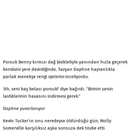
Porsuk Benny kırmızı dağ bisikletiyle yanından hızla geçerek
kendisini yere devirdiğinde, Tavşan Daphne hayranlıkla
parlak menekşe rengi ojelerini inceliyordu.
‘Ah, seni baş belası porsuk!’ diye bağırdı. “Birinin senin
lastiklerinin havasını indirmesi gerek.”
D
aphne yuvarlanıyor
Kevin Tucker’ın onu neredeyse öldürdüğü gün, Molly
Somerville karşılıksız aşka sonsuza dek tövbe etti.