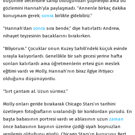
düşünme becerisine sahip olduğundan şüpheliydi ama bu
gözlemini Hannah’yla paylaşmadı. “Annenle birkaç dakika
konuşmam gerek;
sonra
birlikte gidebiliriz.”
“Hannah’dan
sonra
sıra bende,” diye hatırlattı Andrew,
nihayet teyzesinin bacaklarını bırakırken.
“Biliyorum.” Çocuklar onun Kuzey Sahili’ndeki küçük evinde
sırayla kalıyorlardı. Genellikle bir sah gecesi yerine hafta
sonlan ka­lırlardı ama öğretmenlerin ertesi gün meslek
eğitimi vardı ve Molly, Hannah’nın biraz ilgiye ihtiyacı
olduğunu düşünüyordu.
“Sırt çantam al. Uzun sürmez.”
Molly onları geride bırakarak Chicago Stars’ın tarihini
özetleyen fotoğrafların sıralandığı bir koridordan yürüdü. En
başta babasının portresi vardı ve ablasının uzun
zaman
önce babasının başının üzerine çizdiği siyah boynuzlan
yenilemiş olduğunu gördü. Chicago Stars’ın kurucusu Bert