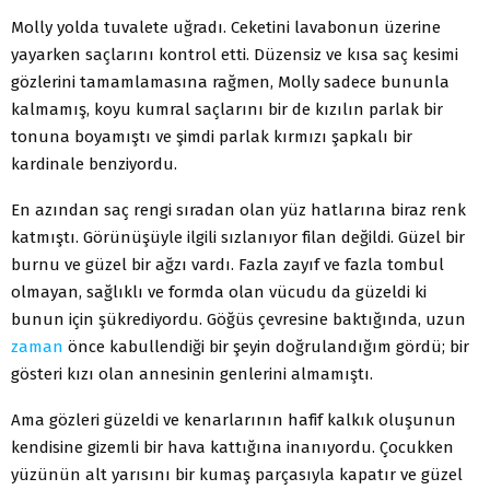
Molly yolda tuvalete uğradı. Ceketini lavabonun üzerine
yayarken saçlarını kontrol etti. Düzensiz ve kısa saç kesimi
gözlerini tamam­lamasına rağmen, Molly sadece bununla
kalmamış, koyu kumral saçlarını bir de kızılın parlak bir
tonuna boyamıştı ve şimdi parlak kırmızı şapkalı bir
kardinale benziyordu.
En azından saç rengi sıradan olan yüz hatlarına biraz renk
kat­mıştı. Görünüşüyle ilgili sızlanıyor filan değildi. Güzel bir
burnu ve güzel bir ağzı vardı. Fazla zayıf ve fazla tombul
olmayan, sağlıklı ve formda olan vücudu da güzeldi ki
bunun için şükrediyordu. Göğüs çevresine baktığında, uzun
zaman
önce kabullendiği bir şeyin doğru­landığım gördü; bir
gösteri kızı olan annesinin genlerini almamıştı.
Ama gözleri güzeldi ve kenarlarının hafif kalkık oluşunun
ken­disine gizemli bir hava kattığına inanıyordu. Çocukken
yüzünün alt yarısını bir kumaş parçasıyla kapatır ve güzel