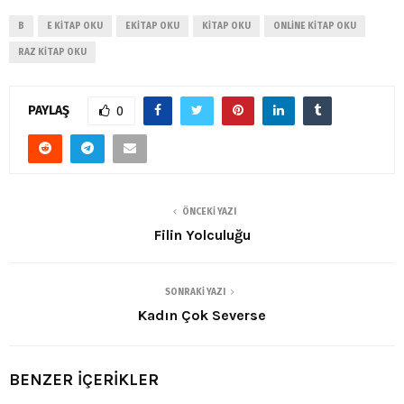
B
E KITAP OKU
EKITAP OKU
KITAP OKU
ONLINE KITAP OKU
RAZ KITAP OKU
PAYLAŞ
0
ÖNCEKI YAZI
Filin Yolculuğu
SONRAKI YAZI
Kadın Çok Severse
BENZER İÇERİKLER