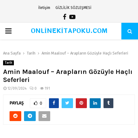
İletişim
GİZLİLİK SÖZLEŞMESİ
Facebook
Youtube
ONLİNEKİTAPOKU.COM
PRIMARY
MENU
Ana Sayfa
Tarih
Amin Maalouf – Arapların Gözüyle Haçlı Seferleri
Tarih
Amin Maalouf – Arapların Gözüyle Haçlı
Seferleri
12/09/2024
0
191
PAYLAŞ
0