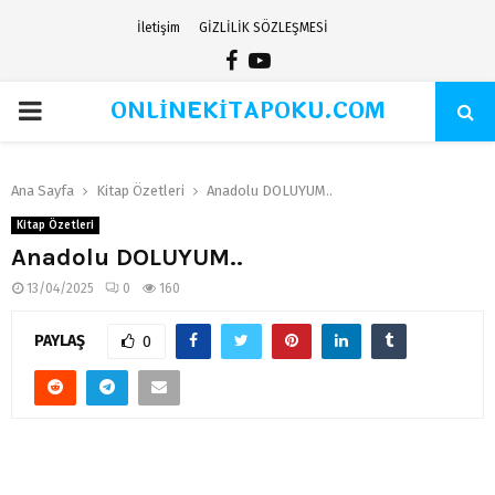
İletişim
GİZLİLİK SÖZLEŞMESİ
Facebook
Youtube
ONLİNEKİTAPOKU.COM
PRIMARY
MENU
Ana Sayfa
Kitap Özetleri
Anadolu DOLUYUM..
Kitap Özetleri
Anadolu DOLUYUM..
13/04/2025
0
160
PAYLAŞ
0