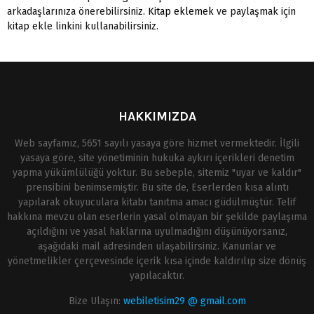
arkadaşlarınıza önerebilirsiniz.
Kitap eklemek
ve paylaşmak için
kitap ekle linkini kullanabilirsiniz.
HAKKIMIZDA
Web sayfamız, 5651 sayılı yasaya göre hizmet vermektedir. İlgili
yasaya göre, site yönetiminin hukuka aykırı içerikleri denetim
yapma yükümlülüğü yoktur. Bu sebeple, sitemiz "uyar ve kaldır"
prensibini benimsemiştir. Bu site de, Eserlerden kısa alıntı
yapılarak okuyuculara kitabı tanıtma amacı güdülmüştür. Telif
hakkına mevzu olan eserlerin yasal olmayan bir şekilde paylaşıma
açıldığını ve yasal haklarına uyulmadığını düşünüyorsanız,
aşağıdaki mail adresinden ulaşabilirsiniz. Kanunlar ve
yönetmelikler çerçevesinde içerik kısa içinde kaldırılıp size dönüş
yapılacaktır.
Bize Ulaşın:
webiletisim29 @ gmail.com