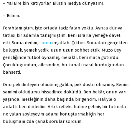
– Ya! Bire bin katıyorlar. Bilirsin medya dünyasını.
– Bilirim.
Ferahlamıştım. işte ortada taciz falan yoktu. Ayrıca dünya
tatlısı bir adamla tanışmıştım. Beni ısrarla yemeğe davet
etti. Sonra dedim,
sonra
inşallah. Çıktım. Sonraları gerçekten
buluştuk, yemek yedik, uzun uzun sohbet ettik. Muzo Bey
gençliğinde futbol oynamış, meraklı, beni maça götürdü.
Çocukluğundan, ailesinden, bu kanalı nasıl kurduğundan
bahsetti.
Onu pek dinleyen olmamış galiba, pek dostu olmamış. Benim
samimi olduğumu hissedince döküldü. Ben bekâr, onun yarı
yaşında, mesleğinin daha başında bir gencim. Haliyle o
anlattı ben dinledim. Artık refleks haline gelmiş bir tutumla
ne yalan söyleyeyim adamı konuşturmak için her
buluşmamızda çanak sorular sordum.