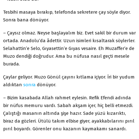
Tesbihi masaya bırakıp, telefonda sekretere çay söyle diyor.
Sonra bana dönüyor.
– Çaysız olmaz. Neyse başlayalım biz. Evet sakil bir durum var
ortada. Anadolu’da âdettir. Uzun isimleri kısaltarak söylerler.
Selahattin’e Selo, Gıyasettin’e Gıyas vesaire. Eh Muzaffer’e de
Muzo dendiği doğrudur. Ama bu nüfusa nasıl geçti mesele
burada.
Çaylar geliyor. Muzo Gönül çayını kıtlama içiyor. İri bir yudum
aldıktan
sonra
dönüyor.
– Bizim kasabada Allah rahmet eylesin. Refik Efendi adında
bir nüfus memuru vardı. Sabah akşam içer, hiç belli etmezdi.
Çalıştığı masanın altında şişe hazır. Sade yüzü kızarıktı,
biraz da gözleri. Ütülü takım elbise giyer, ayakkabılarını pırıl
pırıl boyardı. Görenler onu kazanın kaymakamı sanardı.