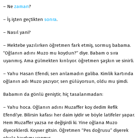
– Ne
zaman
?
– İş işten geçtikten
sonra
.
– Nasıl yani?
– Mektebe yazılırken öğretmen fark etmiş, sormuş babama.
“Oğlanın adını Muzo mu koydun?” diye. Babam o sıra
uyanmış. Ama gülmekten kınlıyor. öğretmen şaşkın ve sinirli.
– Yahu Hasan Efendi, sen anlamadın galiba. Kimlik kartında
oğlanın adı Muzo yazıyor; sen gülüyorsun, oldu mu şimdi.
Babamın da gönlü geniştir, hiç tasalanmadan:
– Yahu hoca. Oğlanın adını Muzaffer koy dedim Refik
Efendi’ye. Bilirsin kafası her daim iyidir ve böyle latifeler yapar.
Hem Muzaffer yazsa ne değişirdi ki. Yine oğlana Muzo
diyeceklerdi. Koyver gitsin. Öğretmen “Pes doğrusu” diyerek
okula kaydımı yapmış.