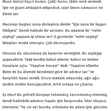
Muzo Gönül kaçın kurası. Çaktı bunu, lâkin renk vermedi.
İşte ne güzel ahbaplık ediyorduk, söze limon sıkmanın ne
âlemi var.
Macerayı baştan sona dinleyince dedim “İşte sana bir başarı
hikâyesi”. Kendi halinde bir serüven. Bu adamla bir “nehir
söyleşi” yapsam iyi olmaz mı? O günlerde “nehir söyleşi”
kitapları moda olmuştu. Çok okunuyordu.
Okunsa da, okunmasa da kararımı vermiştim. Bu söyleşiyi
yapacaktım. Tabii kendisi kabul ederse. Kabul ne kelime
havalara uçtu. “Yapalım hocam” dedi. “Yapalım elbette.
Bizim de bu âlemde kendimize göre bir adımız var.” Ve
karşılıklı karar verdik. Onun makam odasında, ağır ağır,
sindire sindire konuşacaktık. Artık ortaya ne çıkarsa.
Ey okur! Bu şöhreti dünyayı tutmamış, tanınmamış etmemiş,
kendi halindeki adamın hayatı işte karşınızda. İster okuyun,
isterseniz “Ya, ne var bunda, ortalama bir adam işte, gözüme