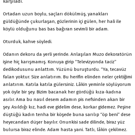
karşıladı.
Ortadan uzun boylu, saçları dökülmüş, yanakları
güldüğünde çukurlaşan, gözlerinin içi gülen, her hali ile
köylü olduğunu bas bas bağıran sevimli bir adam.
Oturduk, kahve söyledi.
Odanın dekoru da yerli yerinde. Anlaşılan Muzo dekoratörün
işine hiç karışmamış. Konuya girip “Televizyonda taciz”
dedikodusunu anlattım. Yüzünü buruşturdu. “Ya, tecavüz
falan yoktur. Size anlatırım. Bu herifin elinden neler çektiğimi
anlatırım. Katıla katıla gülersiniz. Lâkin yeminle söylüyorum
yok öyle bir şey. Bizim bacanak her gördüğü kıza-kadına
asılır. Ama bu nasıl desem adamın pis nefsinden akan bir
şey. Asıldığı kız, hadi eve gidelim dese, korkar gidemez. Peşine
düştüğü kadın tenha bir köşede buna sarılıp “öp beni” dese
heyecandan düşer bayılır. Onunkisi sade dilinde, biraz yüz
bulursa biraz elinde. Adam hasta yani. Tatlı, lâkin çekilmez.