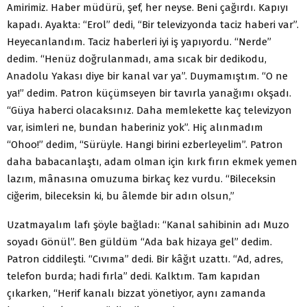
Amirimiz. Haber müdürü, şef, her neyse. Beni çağırdı. Kapıyı
kapadı. Ayakta: “Erol” dedi, “Bir televizyonda taciz haberi var”.
Heyecanlandım. Taciz haberleri iyi iş yapıyordu. “Nerde”
dedim. “Henüz doğrulanmadı, ama sıcak bir dedikodu,
Anadolu Yakası diye bir kanal var ya”. Duymamıştım. “O ne
ya!” dedim. Patron küçümseyen bir tavırla yanağımı okşadı.
“Güya haberci olacaksınız. Daha memlekette kaç televizyon
var, isimleri ne, bundan haberiniz yok”. Hiç alınmadım
“Ohoo!” dedim, “Sürüyle. Hangi birini ezberleyelim”. Patron
daha babacanlaştı, adam olman için kırk fırın ekmek yemen
lazım, mânasına omuzuma birkaç kez vurdu. “Bileceksin
ciğerim, bileceksin ki, bu âlemde bir adın olsun,”
Uzatmayalım lafı şöyle bağladı: “Kanal sahibinin adı Muzo
soyadı Gönül”. Ben güldüm “Ada bak hizaya gel” dedim.
Patron ciddileşti. “Cıvıma” dedi. Bir kâğıt uzattı. “Ad, adres,
telefon burda; hadi fırla” dedi. Kalktım. Tam kapıdan
çıkarken, “Herif kanalı bizzat yönetiyor, aynı zamanda