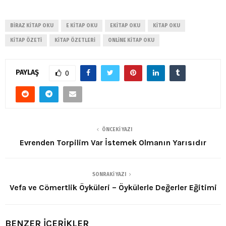
BIRAZ KITAP OKU
E KITAP OKU
EKITAP OKU
KITAP OKU
KITAP ÖZETI
KITAP ÖZETLERI
ONLINE KITAP OKU
PAYLAŞ
0
ÖNCEKI YAZI
Evrenden Torpilim Var İstemek Olmanın Yarısıdır
SONRAKI YAZI
Vefa ve Cömertlik Öyküleri – Öykülerle Değerler Eğitimi
BENZER İÇERİKLER