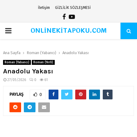
İletişim
GİZLİLİK SÖZLEŞMESİ
Facebook
Youtube
ONLİNEKİTAPOKU.COM
PRIMARY
MENU
Ana Sayfa
Roman (Yabancı)
Anadolu Yakası
Roman (Yabancı)
Roman (Yerli)
Anadolu Yakası
27/05/2026
0
61
PAYLAŞ
0