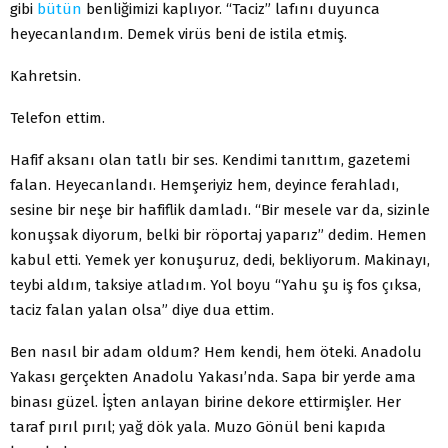
gibi
bütün
benliğimizi kaplıyor. “Taciz” lafını duyunca
heyecanlandım. Demek virüs beni de istila etmiş.
Kahretsin.
Telefon ettim.
Hafif aksanı olan tatlı bir ses. Kendimi tanıttım, gazetemi
falan. Heyecanlandı. Hemşeriyiz hem, deyince ferahladı,
sesine bir neşe bir hafiflik damladı. “Bir mesele var da, sizinle
konuşsak diyorum, belki bir röportaj yaparız” dedim. Hemen
kabul etti. Yemek yer konuşuruz, dedi, bekliyorum. Makinayı,
teybi aldım, taksiye atladım. Yol boyu “Yahu şu iş fos çıksa,
taciz falan yalan olsa” diye dua ettim.
Ben nasıl bir adam oldum? Hem kendi, hem öteki. Anadolu
Yakası gerçekten Anadolu Yakası’nda. Sapa bir yerde ama
binası güzel. İşten anlayan birine dekore ettirmişler. Her
taraf pırıl pırıl; yağ dök yala. Muzo Gönül beni kapıda