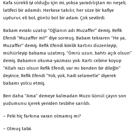
Kafa sürekli iyi olduğu için mi, yoksa yaradılıştan mı neşeli,
latifeci bir adamdı. Herkese takılır, her söze bir kafiye
uydurur, eli bol, gönlü bol bir adam. Çok sevilirdi.
Babam evrakı uzatıp “Oğlanın adı Muzaffer” demiş. Refik
Efendi “Muzaffer mi?” diye sormuş. Babam tekraren “He ya,
Muzaffer” demiş. Refik Efendi kimlik kartını düzenleyip,
mühürleyip babama uzatmış. “Ömrü uzun, bahtı açık olsun”
demiş. Babamın okuma-yazması yok. Kartı cebine koyup
“Allah razı olsun Refik Efendi, var mı benden bir dileğin”
deyince, Refik Efendi “Yok, yok, hadi selametle” diyerek
babamı yolcu etmiş.
Ben daha “Ama” demeye kalmadan Muzo Gönül çayın son
yudumunu içerek yeniden tesbihe sarıldı.
– Peki hiç farkına varan olmamış mı?
– Olmuş tabii.