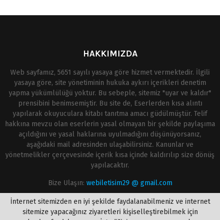
HAKKIMIZDA
Web sayfamız, 5651 sayılı yasaya göre hizmet vermektedir. İlgili
yasaya göre, site yönetiminin hukuka aykırı içerikleri denetim
yapma yükümlülüğü yoktur. Bu sebeple, sitemiz "uyar ve kaldır"
prensibini benimsemiştir. Bu site de, Eserlerden kısa alıntı
yapılarak okuyuculara kitabı tanıtma amacı güdülmüştür. Telif
hakkına mevzu olan eserlerin yasal olmayan bir şekilde paylaşıma
açıldığını ve yasal haklarına uyulmadığını düşünüyorsanız,
aşağıdaki mail adresinden ulaşabilirsiniz. Kanunlar ve
yönetmelikler çerçevesinde içerik kısa içinde kaldırılıp size dönüş
yapılacaktır.
Bize Ulaşın:
webiletisim29 @ gmail.com
İnternet sitemizden en iyi şekilde faydalanabilmeniz ve internet
sitemize yapacağınız ziyaretleri kişiselleştirebilmek için