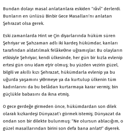
Bundan dolayı masal anlatanlara eskiden “râvî” derlerdi.
Bunların en ünlüsü Binbir Gece Masalları’nı anlatan
Şehrazat olsa gerek.
Eski zamanlarda Hint ve Çin diyarlarında hüküm süren
Şehriyar ve Şahzaman adlı iki kardeş hükümdar, kanları
tarafından aldatılmak felâkeƟne uğramışlar. Bu olayların
etkisiyle Şehriyar, kendi ülkesinde, her gün bir kızla evlenip
ertesi gün onu idam eƫrir olmuş; bu yüzden vezirin güzel,
bilgili ve akıllı kızı Şehrazat, hükümdarla evlenip ya bu
uğurda yaşamını yiƟrmeye ya da kurtulup ülkenin tüm
kadınlarını da bu belâdan kurtarmaya karar vermiş; bin
güçlükle babasını da ikna etmiş.
O gece gerdeğe girmeden önce, hükümdardan son dilek
olarak kızkardeşi Dünyazat’ı görmek istemiş; Dünyazat da
ondan son bir dilekte bulunmuş: “Ne olursun ablacığım, o
güzel masallarından birini son defa bana anlat!” diyerek.