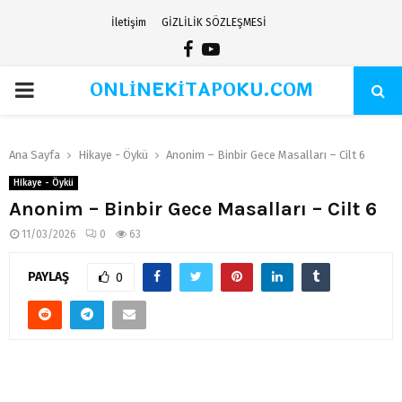
İletişim
GİZLİLİK SÖZLEŞMESİ
Facebook
Youtube
ONLİNEKİTAPOKU.COM
PRIMARY
MENU
Ana Sayfa
Hikaye - Öykü
Anonim – Binbir Gece Masalları – Cilt 6
Hikaye - Öykü
Anonim – Binbir Gece Masalları – Cilt 6
11/03/2026
0
63
PAYLAŞ
0