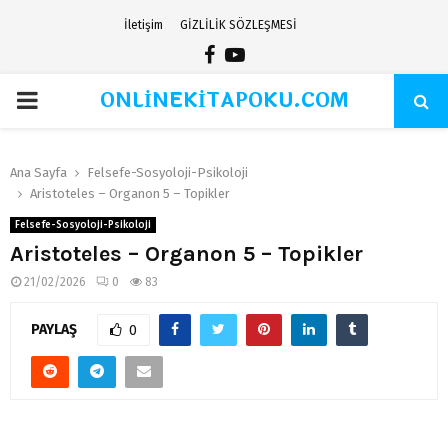
İletişim
GİZLİLİK SÖZLEŞMESİ
Facebook
Youtube
ONLİNEKİTAPOKU.COM
PRIMARY
MENU
Ana Sayfa
Felsefe-Sosyoloji-Psikoloji
Aristoteles – Organon 5 – Topikler
Felsefe-Sosyoloji-Psikoloji
Aristoteles – Organon 5 – Topikler
21/02/2026
0
83
PAYLAŞ
0