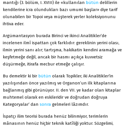
mantığı (3. bölüm, I. XVIII) ile «kullanılan
bütün
delillerin
kendilerine icra olundukları bazı umumi başlar» diye tarif
olunabilen bir Topoi veya müşterek yerler koleksiyonunu
ihtiva eder.
Argümantasyon burada Birinci ve ikinci Analitikler’de
incelenen ilmî ispattan çok farklıdır: gereklinin yerini olası,
ilmin yerini sanı alır; tartışma, hakikatin kendini aramağa ve
keşfetmeğe değil, ancak bir hasmı açıkça kuvvetsiz
düşürmeğe, itirafa mecbur etmeğe çalışır.
Bu demektir ki bir
bütün
olarak Topikler, iki Analitikler’in
yazılışından önce yazılmış ve Organon’un ilk kitaplarına
bağlanmış gibi görünüyor. II. den VII. ye kadar olan kitaplar
muhtemel olarak en eskileridir ve doğrudan doğruya
Kategoryalar’ dan
sonra
gelmeleri lâzımdır.
İspatçı ilim teorisi burada henüz bilinmiyor, terimlerin
mânasının henüz hiçbir teknik katîliği yoktur. Sözgelimi,