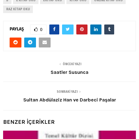
B
E KITAP OKU
EKITAP OKU
KITAP OKU
ONLINE KITAP OKU
RAZ KITAP OKU
PAYLAŞ
0
ÖNCEKI YAZI
Saatler Susunca
SONRAKI YAZI
Sultan Abdülaziz Han ve Darbeci Paşalar
BENZER İÇERİKLER