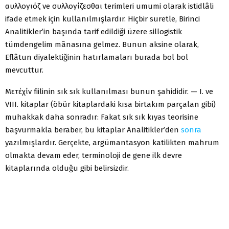
αυλλογιόζ ve συλλογίζεσθαι terimleri umumi olarak istidlâli
ifade etmek için kullanılmışlardır. Hiçbir suretle, Birinci
Analitikler’in başında tarif edildiği üzere sillogistik
tümdengelim mânasına gelmez. Bunun aksine olarak,
Eflâtun diyalektiğinin hatırlamaları burada bol bol
mevcuttur.
Μετέχίν fiilinin sık sık kullanılması bunun şahididir. — I. ve
VIII. kitaplar (öbür kitaplardaki kısa birtakım parçalan gibi)
muhakkak daha sonradır: Fakat sık sık kıyas teorisine
başvurmakla beraber, bu kitaplar Analitikler’den
sonra
yazılmışlardır. Gerçekte, argümantasyon katilikten mahrum
olmakta devam eder, terminoloji de gene ilk devre
kitaplarında olduğu gibi belirsizdir.