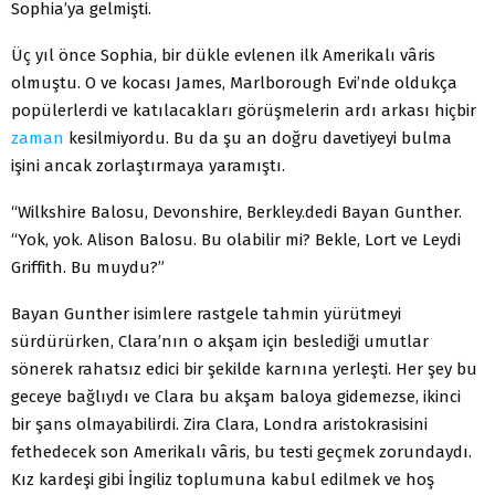
Sophia’ya gelmişti.
Üç yıl önce Sophia, bir dükle evlenen ilk Amerikalı vâris
olmuştu. O ve kocası James, Marlborough Evi’nde oldukça
popülerlerdi ve katılacakları görüşmelerin ardı arkası hiçbir
zaman
kesilmiyordu. Bu da şu an doğru davetiyeyi bulma
işini ancak zorlaştırmaya yaramıştı.
“Wilkshire Balosu, Devonshire, Berkley.dedi Bayan Gunther.
“Yok, yok. Alison Balosu. Bu olabilir mi? Bekle, Lort ve Leydi
Griffith. Bu muydu?”
Bayan Gunther isimlere rastgele tahmin yürütmeyi
sürdürürken, Clara’nın o akşam için beslediği umutlar
sönerek rahatsız edici bir şekilde karnına yerleşti. Her şey bu
geceye bağlıydı ve Clara bu akşam baloya gidemezse, ikinci
bir şans olmayabilirdi. Zira Clara, Londra aristokrasisini
fethedecek son Amerikalı vâris, bu testi geçmek zorundaydı.
Kız kardeşi gibi İngiliz toplumuna kabul edilmek ve hoş