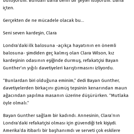
buluyorum. Bundan daha derin bir şeyler istiyorum. Daha
içten.
Gerçekten de ne mücadele olacak bu…
Seni seven kardeşin, Clara
Londra’daki ilk balosuna -açıkça hayatının en önemli
balosuna- şimdiden geç kalmış olan Clara Wilson, kız
kardeşinin odasının eşiğinde durmuş, refakatçisi Bayan
Gunther’ın yığılı davetiyeleri karıştırmasını izliyordu.
“Bunlardan biri olduğuna eminim,” dedi Bayan Gunther,
davetiyelerden birkaçını gümüş tepsinin kenarından maun
ağacından yapılma masanın üzerine düşürürken. “Mutlaka
öyle olmalı.”
Bayan Gunther sağlam bir kadındı. Annesinin, Clara’nın
Londra’daki refakatçisi olması için güvendiği tek kişiydi.
Amerika’da itibarlı bir başhanımdı ve serveti çok eskilere