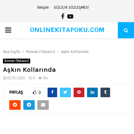
İletişim
GİZLİLİK SÖZLEŞMESİ
Facebook
Youtube
ONLİNEKİTAPOKU.COM
PRIMARY
MENU
Ana Sayfa
Roman (Yabancı)
Aşkın Kollarında
Roman (Yabancı)
Aşkın Kollarında
02/12/2025
0
154
PAYLAŞ
0