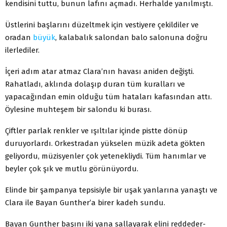
kendisini tuttu, bunun lafını açmadı. Herhalde yanılmıştı.
Üstlerini başlarını düzeltmek için vestiyere çekildiler ve
oradan
büyük
, kalabalık salondan balo salonuna doğru
ilerlediler.
İçeri adım atar atmaz Clara’nın havası aniden değişti.
Rahatladı, aklında dolaşıp duran tüm kuralları ve
yapacağından emin olduğu tüm hataları kafasından attı.
Öylesine muhteşem bir salondu ki burası.
Çiftler parlak renkler ve ışıltılar içinde pistte dönüp
duruyorlardı. Orkestradan yükselen müzik adeta gökten
geliyordu, müzisyenler çok yetenekliydi. Tüm hanımlar ve
beyler çok şık ve mutlu görünüyordu.
Elinde bir şampanya tepsisiyle bir uşak yanlarına yanaştı ve
Clara ile Bayan Gunther’a birer kadeh sundu.
Bayan Gunther başını iki yana sallayarak elini reddeder-