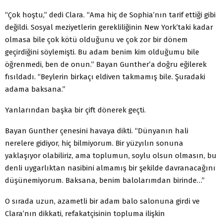
“Çok hoştu,” dedi Clara. “Ama hiç de Sophia’nın tarif ettiği gibi
değildi. Sosyal meziyetlerin gerekliliğinin New York’taki kadar
olmasa bile çok kötü olduğunu ve çok zor bir dönem
geçirdiğini söylemişti. Bu adam benim kim olduğumu bile
öğrenmedi, ben de onun.” Bayan Gunther’a doğru eğilerek
fısıldadı. “Beylerin birkaçı eldiven takmamış bile. Şuradaki
adama baksana.”
Yanlarından başka bir çift dönerek geçti.
Bayan Gunther çenesini havaya dikti. “Dünyanın hali
nerelere gidiyor, hiç bilmiyorum. Bir yüzyılın sonuna
yaklaşıyor olabiliriz, ama toplumun, soylu olsun olmasın, bu
denli uygarlıktan nasibini almamış bir şekilde davranacağını
düşünemiyorum. Baksana, benim balolarımdan birinde…”
O sırada uzun, azametli bir adam balo salonuna girdi ve
Clara’nın dikkati, refakatçisinin topluma ilişkin