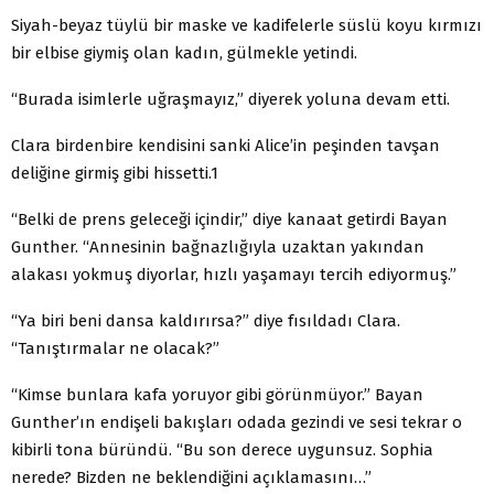
Siyah-beyaz tüylü bir maske ve kadifelerle süslü koyu kırmızı
bir elbise giymiş olan kadın, gülmekle yetindi.
“Burada isimlerle uğraşmayız,” diyerek yoluna devam etti.
Clara birdenbire kendisini sanki Alice’in peşinden tavşan
deliğine girmiş gibi hissetti.1
“Belki de prens geleceği içindir,” diye kanaat getirdi Bayan
Gunther. “Annesinin bağnazlığıyla uzaktan yakından
alakası yokmuş diyorlar, hızlı yaşamayı tercih ediyormuş.”
“Ya biri beni dansa kaldırırsa?” diye fısıldadı Clara.
“Tanıştırmalar ne olacak?”
“Kimse bunlara kafa yoruyor gibi görünmüyor.” Bayan
Gunther’ın endişeli bakışları odada gezindi ve sesi tekrar o
kibirli tona büründü. “Bu son derece uygunsuz. Sophia
nerede? Bizden ne beklendiğini açıklamasını…”