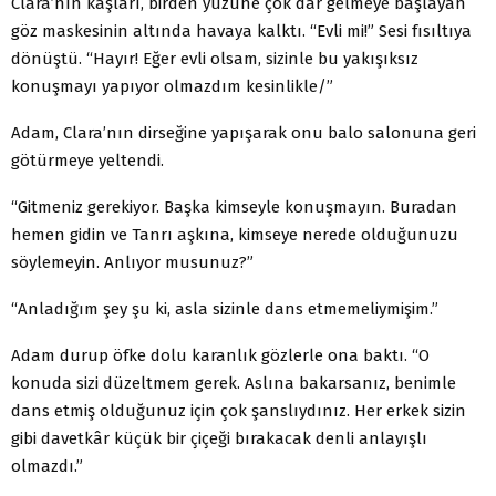
Clara’nın kaşları, birden yüzüne çok dar gelmeye başlayan
göz maskesinin altında havaya kalktı. “Evli mi!” Sesi fısıltıya
dönüştü. “Hayır! Eğer evli olsam, sizinle bu yakışıksız
konuşmayı yapıyor olmazdım kesinlikle/”
Adam, Clara’nın dirseğine yapışarak onu balo salonuna geri
götürmeye yeltendi.
“Gitmeniz gerekiyor. Başka kimseyle konuşmayın. Buradan
hemen gidin ve Tanrı aşkına, kimseye nerede olduğunuzu
söylemeyin. Anlıyor musunuz?”
“Anladığım şey şu ki, asla sizinle dans etmemeliymişim.”
Adam durup öfke dolu karanlık gözlerle ona baktı. “O
konuda sizi düzeltmem gerek. Aslına bakarsanız, benimle
dans etmiş olduğunuz için çok şanslıydınız. Her erkek sizin
gibi davetkâr küçük bir çiçeği bırakacak denli anlayışlı
olmazdı.”