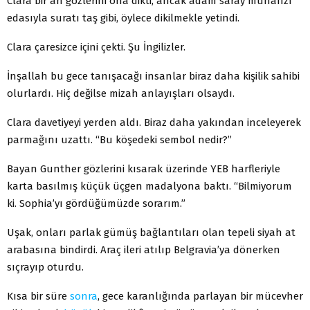
Clara bir an gözlerini ona dikti, ancak adam saray muhafızı
edasıyla suratı taş gibi, öylece dikilmekle yetindi.
Clara çaresizce içini çekti. Şu İngilizler.
İnşallah bu gece tanışacağı insanlar biraz daha kişilik sahibi
olurlardı. Hiç değilse mizah anlayışları olsaydı.
Clara davetiyeyi yerden aldı. Biraz daha yakından inceleyerek
parmağını uzattı. “Bu köşedeki sembol nedir?”
Bayan Gunther gözlerini kısarak üzerinde YEB harfleriyle
karta basılmış küçük üçgen madalyona baktı. “Bilmiyorum
ki. Sophia’yı gördüğümüzde sorarım.”
Uşak, onları parlak gümüş bağlantıları olan tepeli siyah at
arabasına bindirdi. Araç ileri atılıp Belgravia’ya dönerken
sıçrayıp oturdu.
Kısa bir süre
sonra
, gece karanlığında parlayan bir mücevher