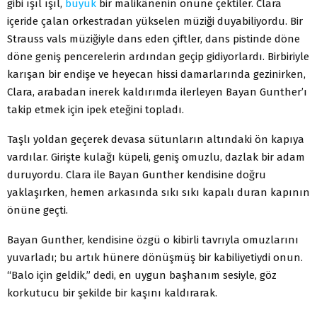
gibi ışıl ışıl,
büyük
bir malikânenin önüne çektiler. Clara
içeride çalan orkestradan yükselen müziği duyabiliyordu. Bir
Strauss vals müziğiyle dans eden çiftler, dans pistinde döne
döne geniş pencerelerin ardından geçip gidiyorlardı. Birbiriyle
karışan bir endişe ve heyecan hissi damarlarında gezinirken,
Clara, arabadan inerek kaldırımda ilerleyen Bayan Gunther’ı
takip etmek için ipek eteğini topladı.
Taşlı yoldan geçerek devasa sütunların altındaki ön kapıya
vardılar. Girişte kulağı küpeli, geniş omuzlu, dazlak bir adam
duruyordu. Clara ile Bayan Gunther kendisine doğru
yaklaşırken, hemen arkasında sıkı sıkı kapalı duran kapının
önüne geçti.
Bayan Gunther, kendisine özgü o kibirli tavrıyla omuzlarını
yuvarladı; bu artık hünere dönüşmüş bir kabiliyetiydi onun.
“Balo için geldik,” dedi, en uygun başhanım sesiyle, göz
korkutucu bir şekilde bir kaşını kaldırarak.