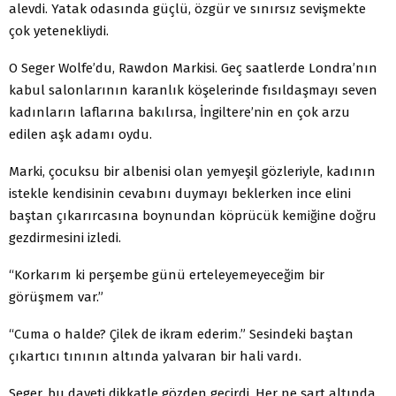
alevdi. Yatak odasında güçlü, özgür ve sınırsız sevişmekte
çok yetenekliydi.
O Seger Wolfe’du, Rawdon Markisi. Geç saatlerde Londra’nın
kabul salonlarının karanlık köşelerinde fısıldaşmayı seven
kadınların laflarına bakılırsa, İngiltere’nin en çok arzu
edilen aşk adamı oydu.
Marki, çocuksu bir albenisi olan yemyeşil gözleriyle, kadının
istekle kendisinin cevabını duymayı beklerken ince elini
baştan çıkarırcasına boynundan köprücük kemiğine doğru
gezdirmesini izledi.
“Korkarım ki perşembe günü erteleyemeyeceğim bir
görüşmem var.”
“Cuma o halde? Çilek de ikram ederim.” Sesindeki baştan
çıkartıcı tınının altında yalvaran bir hali vardı.
Seger, bu daveti dikkatle gözden geçirdi. Her ne şart altında