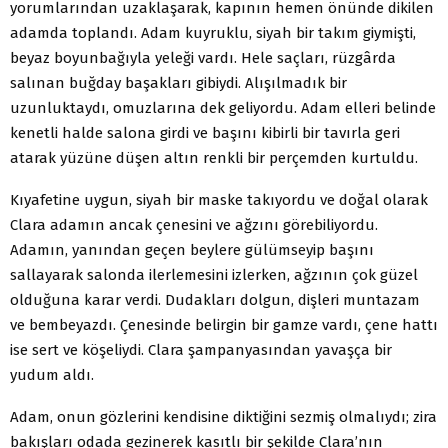
yorumlarından uzaklaşarak, kapının hemen önünde dikilen
adamda toplandı. Adam kuyruklu, siyah bir takım giymişti,
beyaz boyunbağıyla yeleği vardı. Hele saçları, rüzgârda
salınan buğday başakları gibiydi. Alışılmadık bir
uzunluktaydı, omuzlarına dek geliyordu. Adam elleri belinde
kenetli halde salona girdi ve başını kibirli bir tavırla geri
atarak yüzüne düşen altın renkli bir perçemden kurtuldu.
Kıyafetine uygun, siyah bir maske takıyordu ve doğal olarak
Clara adamın ancak çenesini ve ağzını görebiliyordu.
Adamın, yanından geçen beylere gülümseyip başını
sallayarak salonda ilerlemesini izlerken, ağzının çok güzel
olduğuna karar verdi. Dudakları dolgun, dişleri muntazam
ve bembeyazdı. Çenesinde belirgin bir gamze vardı, çene hattı
ise sert ve köşeliydi. Clara şampanyasından yavaşça bir
yudum aldı.
Adam, onun gözlerini kendisine diktiğini sezmiş olmalıydı; zira
bakışları odada gezinerek kasıtlı bir şekilde Clara’nın