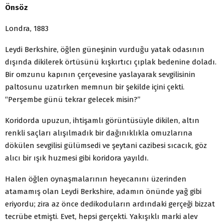
Önsöz
Londra, 1883
Leydi Berkshire, öğlen güneşinin vurduğu yatak odasının
dışında dikilerek örtüsünü kışkırtıcı çıplak bedenine doladı.
Bir omzunu kapının çerçevesine yaslayarak sevgilisinin
paltosunu uzatırken memnun bir şekilde içini çekti.
“Perşembe günü tekrar gelecek misin?”
Koridorda upuzun, ihtişamlı görüntüsüyle dikilen, altın
renkli saçları alışılmadık bir dağınıklıkla omuzlarına
dökülen sevgilisi gülümsedi ve şeytani cazibesi sıcacık, göz
alıcı bir ışık huzmesi gibi koridora yayıldı.
Halen öğlen oynaşmalarının heyecanını üzerinden
atamamış olan Leydi Berkshire, adamın önünde yağ gibi
eriyordu; zira az önce dedikoduların ardındaki gerçeği bizzat
tecrübe etmişti. Evet, hepsi gerçekti. Yakışıklı marki alev