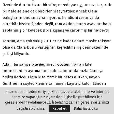
üzerinde durdu. Uzun bir süre, neredeyse uygunsuz, kaçacak
bir hale gelene dek birbirlerini seyrettiler, ancak Clara
bakışlarını ondan ayıramıyordu. Kendisini cesur ya da
cüretkâr hissettiğinden değil, tam aksine, narin ayakları bala
saplanmış bir kelebek gibi sıkışmış ve çarpılmış bir haldeydi.
Tanrım, ama çok yakışıklı. Her ne kadar adam maske takıyor
olsa da Clara bunu varlığının keşfedilmemiş derinliklerinde
çok iyi biliyordu.
Adam bir saniye bile geçirmedi. Gözlerini bir an bile
onunkilerden ayırmadan, balo salonunda hızla Clara’ya
doğru ilerledi. Clara kısa, titrek bir nefes alırken, Bayan
Gunther’ın söylediklerine tamamen kayıtsız kaldı. Elinden
gelen tek şey, bu yakışıklı adamın pistte ceketinin altındaki
İnternet sitemizden en iyi şekilde faydalanabilmeniz ve internet
geniş omuzları ve ağır, kendinden emin, yavaş yürüyüşüyle
sitemize yapacağınız ziyaretleri kişiselleştirebilmek için
vahşi bir aslan gibi ilerlemesini izlemekti.
çerezlerden faydalanıyoruz. İstediğiniz zaman çerez ayarlarınızı
değiştirebilirsiniz.
Kabul et
Daha fazla oku
Adam onun önünde durarak hiçbir şey söylemeden elini