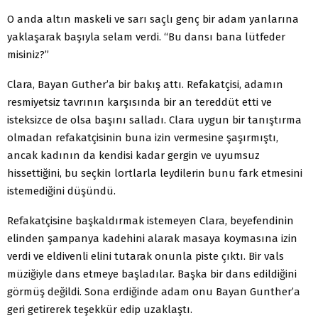
O anda altın maskeli ve sarı saçlı genç bir adam yanlarına
yaklaşarak başıyla selam verdi. “Bu dansı bana lütfeder
misiniz?”
Clara, Bayan Guther’a bir bakış attı. Refakatçisi, adamın
resmiyetsiz tavrının karşısında bir an tereddüt etti ve
isteksizce de olsa başını salladı. Clara uygun bir tanıştırma
olmadan refakatçisinin buna izin vermesine şaşırmıştı,
ancak kadının da kendisi kadar gergin ve uyumsuz
hissettiğini, bu seçkin lortlarla leydilerin bunu fark etmesini
istemediğini düşündü.
Refakatçisine başkaldırmak istemeyen Clara, beyefendinin
elinden şampanya kadehini alarak masaya koymasına izin
verdi ve eldivenli elini tutarak onunla piste çıktı. Bir vals
müziğiyle dans etmeye başladılar. Başka bir dans edildiğini
görmüş değildi. Sona erdiğinde adam onu Bayan Gunther’a
geri getirerek teşekkür edip uzaklaştı.