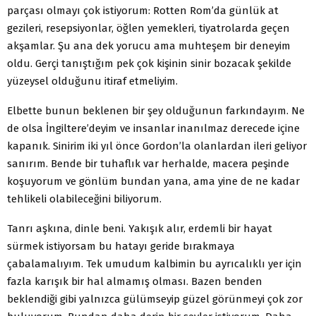
parçası olmayı çok istiyorum: Rotten Rom’da günlük at
gezileri, resepsiyonlar, öğlen yemekleri, tiyatrolarda geçen
akşamlar. Şu ana dek yorucu ama muhteşem bir deneyim
oldu. Gerçi tanıştığım pek çok kişinin sinir bozacak şekilde
yüzeysel olduğunu itiraf etmeliyim.
Elbette bunun beklenen bir şey olduğunun farkındayım. Ne
de olsa İngiltere’deyim ve insanlar inanılmaz derecede içine
kapanık. Sinirim iki yıl önce Gordon’la olanlardan ileri geliyor
sanırım. Bende bir tuhaflık var herhalde, macera peşinde
koşuyorum ve gönlüm bundan yana, ama yine de ne kadar
tehlikeli olabileceğini biliyorum.
Tanrı aşkına, dinle beni. Yakışık alır, erdemli bir hayat
sürmek istiyorsam bu hatayı geride bırakmaya
çabalamalıyım. Tek umudum kalbimin bu ayrıcalıklı yer için
fazla karışık bir hal almamış olması. Bazen benden
beklendiği gibi yalnızca gülümseyip güzel görünmeyi çok zor