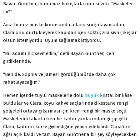
Bayan Gunther, inanamaz bakışlarla onu süzdü. “Maskeler
mi?”
Ama henüz maske konusunda adamı sorgulayamadan,
Clara onu dürtükleyerek kapıdan içeri soktu; zira sivri çıkışlar
olsun istemiyordu. Uyum sağlamak istiyordu.
“Bu adamı hiç sevmedim,” dedi Bayan Gunther, içeri
girdiklerinde.
“Ben de. Sophia ve James’i gördüğümüzde daha çok
rahatlayacağım.”
Hemen içeride tüylü maskelerle dolu
büyük
kristal bir kâse
buldular ve Clara, koyu kahve saçlarındaki kestane rengi
gölgeleri ortaya çıkarması için krem rengi bir maske seçti.
Maskelerini takarlarken bir kadın yanlarından geçip gitti.
Clara, kadının korse giymediğine yemin edebilirdi. Clara’nın
ağzı açık kaldı ve tam Bayan Gunther’a bir şey söyleyecekken