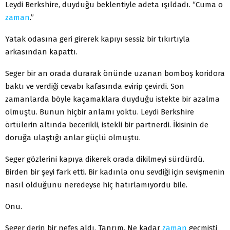
Leydi Berkshire, duyduğu beklentiyle adeta ışıldadı. “Cuma o
zaman
.”
Yatak odasına geri girerek kapıyı sessiz bir tıkırtıyla
arkasından kapattı.
Seger bir an orada durarak önünde uzanan bomboş koridora
baktı ve verdiği cevabı kafasında evirip çevirdi. Son
zamanlarda böyle kaçamaklara duyduğu istekte bir azalma
olmuştu. Bunun hiçbir anlamı yoktu. Leydi Berkshire
örtülerin altında becerikli, istekli bir partnerdi. İkisinin de
doruğa ulaştığı anlar güçlü olmuştu.
Seger gözlerini kapıya dikerek orada dikilmeyi sürdürdü.
Birden bir şeyi fark etti. Bir kadınla onu sevdiği için sevişmenin
nasıl olduğunu neredeyse hiç hatırlamıyordu bile.
Onu.
Seger derin bir nefes aldı. Tanrım. Ne kadar
zaman
geçmişti