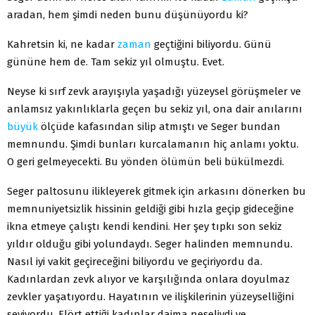
aradan, hem şimdi neden bunu düşünüyordu ki?
Kahretsin ki, ne kadar
zaman
geçtiğini biliyordu. Günü
gününe hem de. Tam sekiz yıl olmuştu. Evet.
Neyse ki sırf zevk arayışıyla yaşadığı yüzeysel görüşmeler ve
anlamsız yakınlıklarla geçen bu sekiz yıl, ona dair anılarını
büyük
ölçüde kafasından silip atmıştı ve Seger bundan
memnundu. Şimdi bunları kurcalamanın hiç anlamı yoktu.
O geri gelmeyecekti. Bu yönden ölümün beli bükülmezdi.
Seger paltosunu ilikleyerek gitmek için arkasını dönerken bu
memnuniyetsizlik hissinin geldiği gibi hızla geçip gideceğine
ikna etmeye çalıştı kendi kendini. Her şey tıpkı son sekiz
yıldır olduğu gibi yolundaydı. Seger halinden memnundu.
Nasıl iyi vakit geçireceğini biliyordu ve geçiriyordu da.
Kadınlardan zevk alıyor ve karşılığında onlara doyulmaz
zevkler yaşatıyordu. Hayatının ve ilişkilerinin yüzeyselliğini
seviyordu. Flört ettiği kadınlar daima neşeliydi ve