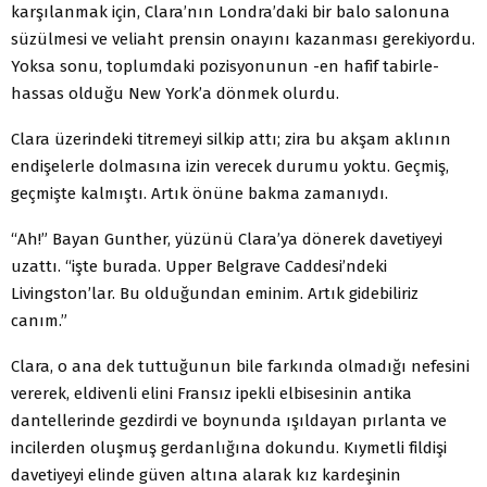
karşılanmak için, Clara’nın Londra’daki bir balo salonuna
süzülmesi ve veliaht prensin onayını kazanması gerekiyordu.
Yoksa sonu, toplumdaki pozisyonunun -en hafif tabirle-
hassas olduğu New York’a dönmek olurdu.
Clara üzerindeki titremeyi silkip attı; zira bu akşam aklının
endişelerle dolmasına izin verecek durumu yoktu. Geçmiş,
geçmişte kalmıştı. Artık önüne bakma zamanıydı.
“Ah!” Bayan Gunther, yüzünü Clara’ya dönerek davetiyeyi
uzattı. “işte burada. Upper Belgrave Caddesi’ndeki
Livingston’lar. Bu olduğundan eminim. Artık gidebiliriz
canım.”
Clara, o ana dek tuttuğunun bile farkında olmadığı nefesini
vererek, eldivenli elini Fransız ipekli elbisesinin antika
dantellerinde gezdirdi ve boynunda ışıldayan pırlanta ve
incilerden oluşmuş gerdanlığına dokundu. Kıymetli fildişi
davetiyeyi elinde güven altına alarak kız kardeşinin