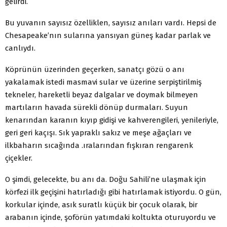
gelirdi.
Bu yuvanın sayısız özelliklen, sayısız anıları vardı. Hepsi de
Chesapeake’nın sularına yansıyan güneş kadar parlak ve
canlıydı.
Köprünün üzerinden geçerken, sanatçı gözü o anı
yakalamak istedi masmavi sular ve üzerine serpiştirilmiş
tekneler, hareketli beyaz dalgalar ve doymak bilmeyen
martıların havada sürekli dönüp durmaları. Suyun
kenarından karanın kıyıp gidişi ve kahverengileri, yenileriyle,
geri geri kaçışı. Sık yapraklı sakız ve meşe ağaçları ve
ilkbaharın sıcağında .ıralarından fışkıran rengarenk
çiçekler.
O şimdi, gelecekte, bu anı da. Doğu Sahili’ne ulaşmak için
körfezi ilk geçişini hatırladığı gibi hatırlamak istiyordu. O gün,
korkular içinde, asık suratlı küçük bir çocuk olarak, bir
arabanın içinde, şoförün yatımdaki koltukta oturuyordu ve