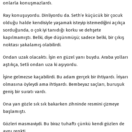
onlarla konuşmazlardı.
Ray konuşuyordu. Dinliyordu da. Seth’e küçücük bir çocuk
olduğu halde kendisiyle yaşamak isteyip istemediğini açıkça
sorduğunda, o çok iyi tanıdığı korku ve dehşete
kapılmamıştı. Belki, diye düşünmüşü; sadece belki, bir çıkış
noktası yakalamış olabilirdi.
Ondan uzak olacaktı. İşin en güzel yanı buydu. Araba yolları
aştıkça, Setli ondan uza ki aşıyordu.
İşine gelmezse kaçabilirdi. Bu adam gerçek bir ihtiyardı. İriyarı
olmasına öyleydi ama ihtiyardı. Bembeyaz saçları, buruşuk
geniş bir suratı vardı.
Ona yan gözle sık sık bakarken zihninde resmini çizmeye
başlamıştı.
Gözleri masmaviydi. Bu biraz tuhaftı çünkü kendi gözlen de
aynı renkti.