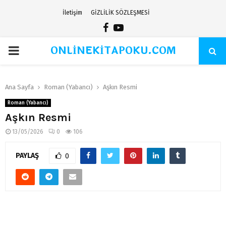
İletişim
GİZLİLİK SÖZLEŞMESİ
Facebook
Youtube
ONLİNEKİTAPOKU.COM
PRIMARY
MENU
Ana Sayfa
Roman (Yabancı)
Aşkın Resmi
Roman (Yabancı)
Aşkın Resmi
13/05/2026
0
106
PAYLAŞ
0