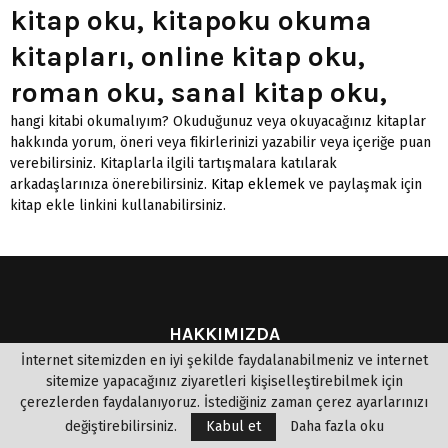
kitap oku, kitapoku okuma
kitapları, online kitap oku,
roman oku, sanal kitap oku,
hangi kitabi okumalıyım? Okuduğunuz veya okuyacağınız kitaplar
hakkında yorum, öneri veya fikirlerinizi yazabilir veya içeriğe puan
verebilirsiniz. Kitaplarla ilgili tartışmalara katılarak
arkadaşlarınıza önerebilirsiniz.
Kitap eklemek
ve paylaşmak için
kitap ekle linkini kullanabilirsiniz.
HAKKIMIZDA
İnternet sitemizden en iyi şekilde faydalanabilmeniz ve internet
Web sayfamız, 5651 sayılı yasaya göre hizmet vermektedir. İlgili
sitemize yapacağınız ziyaretleri kişiselleştirebilmek için
yasaya göre, site yönetiminin hukuka aykırı içerikleri denetim
çerezlerden faydalanıyoruz. İstediğiniz zaman çerez ayarlarınızı
yapma yükümlülüğü yoktur. Bu sebeple, sitemiz "uyar ve kaldır"
değiştirebilirsiniz.
Kabul et
Daha fazla oku
prensibini benimsemiştir. Bu site de, Eserlerden kısa alıntı