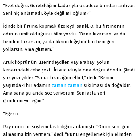
“Evet doğru. Görebildiğim kadarıyla o sadece bundan anlıyor.
Seni hiç anlamadı, öyle değil mi, oğlum?”
İçinde bir fırtına kopmak üzereydi sanki. O, bu fırtınanın
adının ümit olduğunu bilmiyordu. “Bana kızarsan, ya da
benden bıkarsan, ya da fikrini değiştirirden beni geri
yollarsın. Ama gitmem.”
Artık köprünün üzerindeydiler. Ray arabayı yolun
kenarındaki cebe çekti. İri vücuduyla ona doğru döndü. Şimdi
yüz yüzeydiler. “Sana kızacağım elbet,” dedi. “Benim
yaşımdaki hır adamın
zaman
zaman
sıkılması da doğaldır.
Ama sana şu anda söz veriyorum. Seni asla geri
göndermeyeceğim.”
“Eğer o….
Ray onun ne söylemek istediğini anlamıştı. “Onun seni geri
almasına izin vermem,” dedi. “Bunu engellemek için elimden