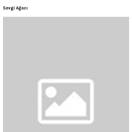
Sevgi Ağacı