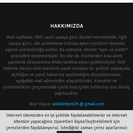
HAKKIMIZDA
Web sayfamız, 5651 sayılı yasaya göre hizmet vermektedir. İlgili
yasaya göre, site yönetiminin hukuka aykırı içerikleri denetim
yapma yükümlülüğü yoktur. Bu sebeple, sitemiz "uyar ve kaldır"
prensibini benimsemiştir. Bu site de, Eserlerden kısa alıntı
yapılarak okuyuculara kitabı tanıtma amacı güdülmüştür. Telif
hakkına mevzu olan eserlerin yasal olmayan bir şekilde paylaşıma
açıldığını ve yasal haklarına uyulmadığını düşünüyorsanız,
aşağıdaki mail adresinden ulaşabilirsiniz. Kanunlar ve
yönetmelikler çerçevesinde içerik kısa içinde kaldırılıp size dönüş
yapılacaktır.
Bize Ulaşın:
webiletisim29 @ gmail.com
İnternet sitemizden en iyi şekilde faydalanabilmeniz ve internet
sitemize yapacağınız ziyaretleri kişiselleştirebilmek için
çerezlerden faydalanıyoruz. İstediğiniz zaman çerez ayarlarınızı