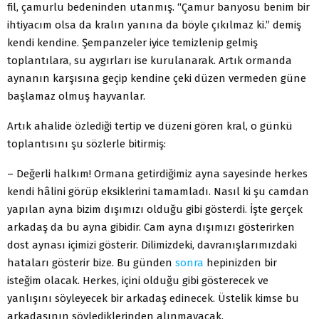
fil, çamurlu bedeninden utanmış. “Çamur banyosu benim bir
ihtiyacım olsa da kralın yanına da böyle çıkılmaz ki.” demiş
kendi kendine. Şempanzeler iyice temizlenip gelmiş
toplantılara, su aygırları ise kurulanarak. Artık ormanda
aynanın karşısına geçip kendine çeki düzen vermeden güne
başlamaz olmuş hayvanlar.
Artık ahalide özlediği tertip ve düzeni gören kral, o günkü
toplantısını şu sözlerle bitirmiş:
– Değerli halkım! Ormana getirdiğimiz ayna sayesinde herkes
kendi hâlini görüp eksiklerini tamamladı. Nasıl ki şu camdan
yapılan ayna bizim dışımızı olduğu gibi gösterdi. İşte gerçek
arkadaş da bu ayna gibidir. Cam ayna dışımızı gösterirken
dost aynası içimizi gösterir. Dilimizdeki, davranışlarımızdaki
hataları gösterir bize. Bu günden
sonra
hepinizden bir
isteğim olacak. Herkes, içini olduğu gibi gösterecek ve
yanlışını söyleyecek bir arkadaş edinecek. Üstelik kimse bu
arkadaşının söylediklerinden alınmayacak.