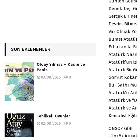
Günleri Gelm
Denek Taşı G
Gerçek Bir Ke
Devrim Bitme
Var Olmak Yo
Burası Atatür
Erbakan’la Bi
SON EKLENENLER
Atatürk Nasıl 
Atatürk’ün iz
Olcay Yılmaz – Kadın ve
Atatürk Bir G
Penis
Gömüt Kokan 
03/08/2026
0
Bu “Sathı Mü
Atatürk’ü A
Atatürk ve “D
Atatürk ve Ar
Kemalist Eği
Tehlikeli Oyunlar
02/08/2026
0
ÖNSÖZ GÎBİ
“Önsöz Kuşak 