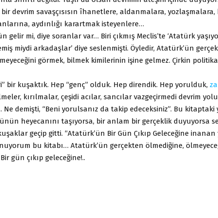
ki bir devrim savaşçısısın îhanetlere, aldanmalara, yozlaşmalara, 
nlarına, aydınlığı karartmak isteyenlere…
n gelir mi, diye soranlar var… Biri çıkmış Meclis’te ‘Atatürk yaşıyo
miş miydi arkadaşlar’ diye seslenmişti. Öyledir, Atatürk’ün gerçe
lmeyeceğini görmek, bilmek kimilerinin işine gelmez. Çirkin politik
i” bir kuşaktık. Hep “genç” olduk. Hep direndik. Hep yorulduk,
z
lmeler, kırılmalar, çeşidi acılar, sancılar vazgeçirmedi devrim yo
e demişti, “Beni yorulsanız da takip edeceksiniz”. Bu kitaptaki y
günün heyecanını taşıyorsa, bir anlam bir gerçeklik duyuyorsa se
kuşaklar geçip gitti. “Atatürk’ün Bir Gün Çıkıp Geleceğine inanan 
nuyorum bu kitabı… Atatürk’ün gerçekten ölmediğine, ölmeyece
ir gün çıkıp geleceğine!..