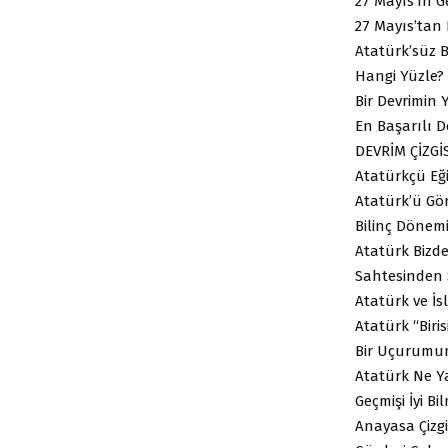
27 Mayıs’ın Ge
27 Mayıs’tan
Atatürk’süz B
Hangi Yüzle?
Bir Devrimin
En Başarılı D
DEVRİM ÇİZGİS
Atatürkçü Eğ
Atatürk’ü Gö
Bilinç Dönem
Atatürk Bizd
Sahtesinden 
Atatürk ve İ
Atatürk “Birisi
Bir Uçurumun
Atatürk Ne Y
Geçmişi İyi Bi
Anayasa Çizg