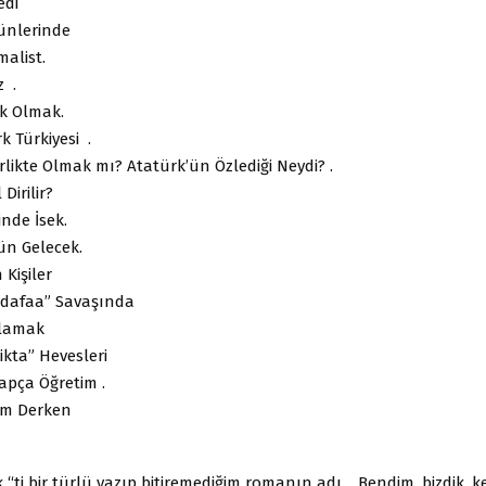
edi
ünlerinde
malist.
z .
k Olmak.
k Türkiyesi .
rlikte Olmak mı? Atatürk’ün Özlediği Neydi? .
Dirilir?
inde İsek.
ün Gelecek.
Kişiler
dafaa” Savaşında
nlamak
ikta” Hevesleri
apça Öğretim .
tim Derken
“ti bir türlü yazıp bitiremediğim romanın adı… Bendim, bizdik, k