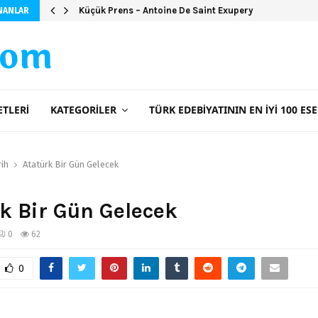
Küçük Prens – Antoine De Saint Exupery
NANLAR
com
ETLERI
KATEGORILER
TÜRK EDEBIYATININ EN İYI 100 ESE
rih
Atatürk Bir Gün Gelecek
k Bir Gün Gelecek
0
62
0