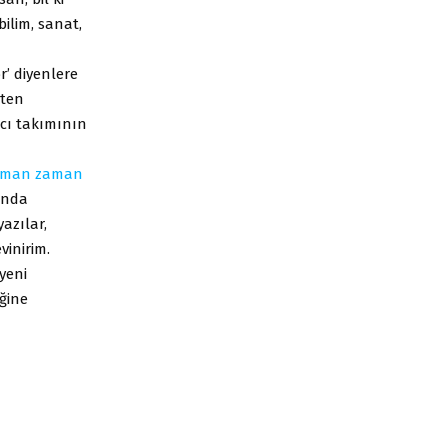
bilim, sanat,
r’ diyenlere
kten
acı takımının
aman
zaman
lunda
azılar,
vinirim.
yeni
ğine