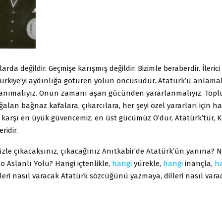
arda değildir. Geçmişe karışmış değildir. Bizimle beraberdir. İleric
Türkiye’yi aydınlığa götüren yolun öncüsüdür. Atatürk’ü anlamal
tanımalıyız. Onun zamanı aşan gücünden yararlanmalıyız. To
ğalan bağnaz kafalara, çıkarcılara, her şeyi özel yararları için h
a karşı en üyük güvencemiz, en üst gücümüz O’dur, Atatürk’tür, 
ridir.
zle çıkacaksınız, çıkacağınız Anıtkabir’de Atatürk’ün yanına? N
o Aslanlı Yolu? Hangi içtenlikle,
hangi
yürekle,
hangi
inançla,
h
lleri nasıl varacak Atatürk sözcüğünü yazmaya, dilleri nasıl vara