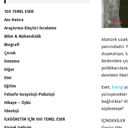
100 TEMEL ESER
Anı-Hatıra
Araştırma-Eleştiri-İnceleme
Bilim & Mühendislik
Atatürk uzakl
Biografi
yanındadır. 
Çocuk
duymalıyız, 
birdenbire ço
Deneme
politikacılar
Diğer
devrimin ilkele
Dini
Eğitim
Evet,
hangi
yü
yürüyecekler 
Felsefe-Sosyoloji-Psikoloji
bağlılıkla? E
Hikaye – Öykü
söylemeye?
İdeoloji
İLKÖĞRETİM İÇİN 100 TEMEL ESER
İÇİNDEKİLER
Kişisel Gelişim
Önsöz Gibi