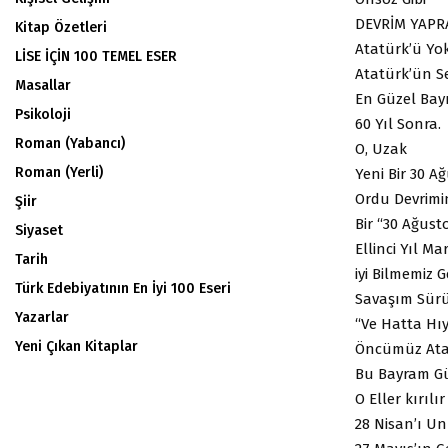
DEVRİM YAPR
Kitap Özetleri
Atatürk’ü Yo
LİSE İÇİN 100 TEMEL ESER
Atatürk’ün S
Masallar
En Güzel Ba
Psikoloji
60 Yıl Sonra.
Roman (Yabancı)
O, Uzak
Roman (Yerli)
Yeni Bir 30 A
Ordu Devrimin
Şiir
Bir “30 Ağus
Siyaset
Ellinci Yıl Mar
Tarih
iyi Bilmemiz 
Türk Edebiyatının En İyi 100 Eseri
Savaşım Sürü
Yazarlar
“Ve Hatta Hı
Yeni Çıkan Kitaplar
Öncümüz Ata
Bu Bayram G
O Eller kırılır 
28 Nisan’ı U