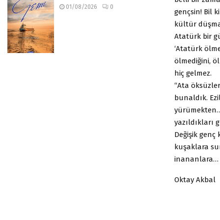
01/08/2026
0
gençsin! Bil 
kültür düşma
Atatürk bir gü
‘Atatürk ölme
ölmediğini, ö
hiç gelmez.
“Ata öksüzler
bunaldık. Ezi
yürümekten… N
yazıldıkları 
Değişik genç 
kuşaklara su
inananlara… B
Oktay Akbal