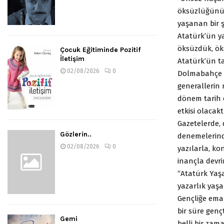
öksüzlüğünü 
yaşanan bir ş
Atatürk’ün ya
öksüzdük, ök
Çocuk Eğitiminde Pozitif
İletişim
Atatürk’ün t
02/08/2026
0
Dolmabahçe 
generallerin
dönem tarih o
etkisi olaca
Gazetelerde, 
Gözlerin..
denemelerind
02/08/2026
0
yazılarla, ko
inançla devr
“Atatürk Yaşa
yazarlık yaşa
Gençliğe eman
bir süre genç
Gemi
belli bir zama