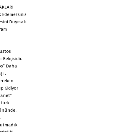
AKLARI
k Edemezsiniz
esini Duymak.
yram
ğustos
 Bekçisidir.
tos” Daha
şı .
Gereken.
p Gidiyor
yanet”
türk
ününde .
.
nutmadık