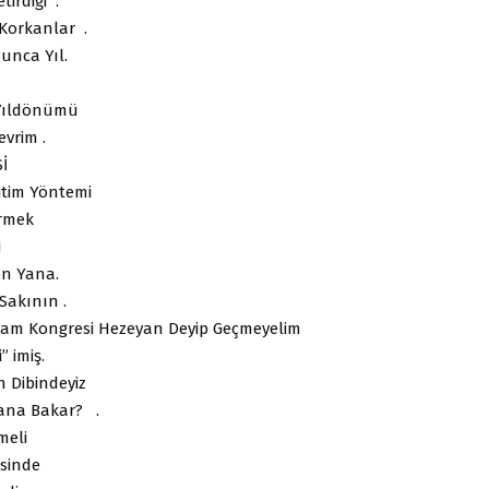
tirdiği .
 Korkanlar .
unca Yıl.
 Yıldönümü
evrim .
İ
itim Yöntemi
rmek
i
en Yana.
Sakının .
slam Kongresi Hezeyan Deyip Geçmeyelim
” imiş.
 Dibindeyiz
ana Bakar? .
lmeli
isinde