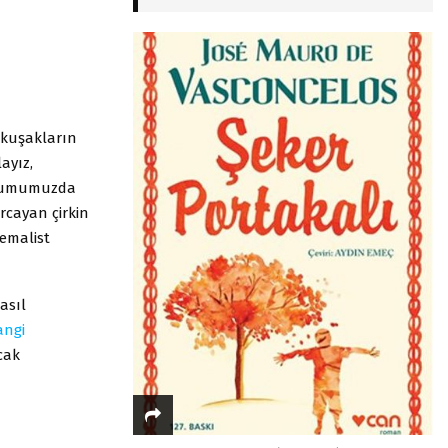
i kuşakların
ayız,
plumumuzda
arcayan çirkin
Kemalist
asıl
angi
cak