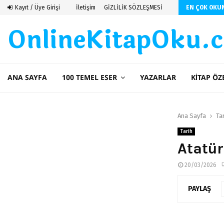
ti
Kayıt / Üye Girişi
İletişim
GİZLİLİK SÖZLEŞMESİ
EN ÇOK OKU
OnlineKitapOku.
ANA SAYFA
100 TEMEL ESER
YAZARLAR
KITAP ÖZ
Ana Sayfa
Ta
Tarih
Atatür
20/03/2026
PAYLAŞ