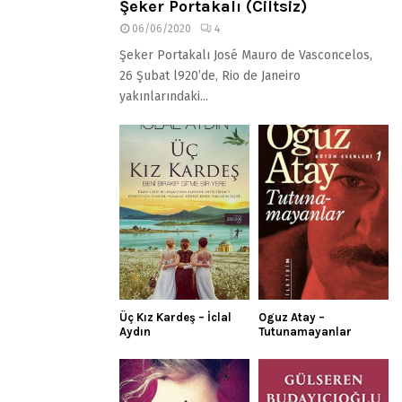
Şeker Portakalı (Ciltsiz)
06/06/2020
4
Şeker Portakalı José Mauro de Vasconcelos,
26 Şubat l920’de, Rio de Janeiro
yakınlarındaki...
Üç Kız Kardeş – İclal
Oguz Atay –
Aydın
Tutunamayanlar