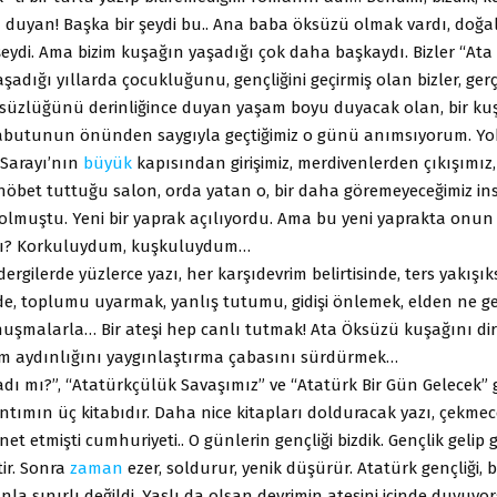
duyan! Başka bir şeydi bu.. Ana baba öksüzü olmak vardı, doğal
eydi. Ama bizim kuşağın yaşadığı çok daha başkaydı. Bizler “Ata 
şadığı yıllarda çocukluğunu, gençliğini geçirmiş olan bizler, ger
süzlüğünü derinliğince duyan yaşam boyu duyacak olan, bir ku
abutunun önünden saygıyla geçtiğimiz o günü anımsıyorum. Yok
Sarayı’nın
büyük
kapısından girişimiz, merdivenlerden çıkışımız
 nöbet tuttuğu salon, orda yatan o, bir daha göremeyeceğimiz in
lmuştu. Yeni bir yaprak açılıyordu. Ama bu yeni yaprakta onun n
ktı? Korkuluydum, kuşkuluydum…
dergilerde yüzlerce yazı, her karşıdevrim belirtisinde, ters yakış
e, toplumu uyarmak, yanlış tutumu, gidişi önlemek, elden ne gel
nuşmalarla… Bir ateşi hep canlı tutmak! Ata Öksüzü kuşağını dir
im aydınlığını yaygınlaştırma çabasını sürdürmek…
dı mı?”, “Atatürkçülük Savaşımız” ve “Atatürk Bir Gün Gelecek” g
ntımın üç kitabıdır. Daha nice kitapları dolduracak yazı, çekme
et etmişti cumhuriyeti.. O günlerin gençliği bizdik. Gençlik gelip 
tir. Sonra
zaman
ezer, soldurur, yenik düşürür. Atatürk gençliği, be
nla sınırlı değildi. Yaşlı da olsan devrimin ateşini içinde duyuyors