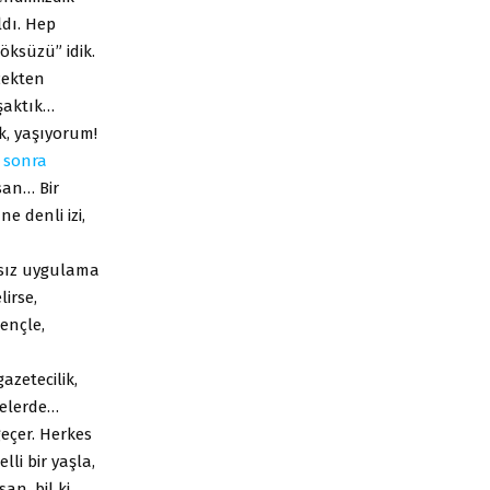
dı. Hep
öksüzü” idik.
çekten
şaktık…
, yaşıyorum!
,
sonra
san… Bir
e denli izi,
ıksız uygulama
irse,
ençle,
azetecilik,
celerde…
geçer. Herkes
lli bir yaşla,
an, bil ki