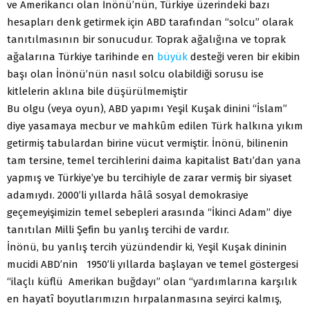
ve Amerikancı olan İnönü’nün, Türkiye üzerindeki bazı
hesapları denk getirmek için ABD tarafından “solcu” olarak
tanıtılmasının bir sonucudur. Toprak ağalığına ve toprak
ağalarına Türkiye tarihinde en
büyük
desteği veren bir ekibin
başı olan İnönü’nün nasıl solcu olabildiği sorusu ise
kitlelerin aklına bile düşürülmemiştir
Bu olgu (veya oyun), ABD yapımı Yeşil Kuşak dinini “İslam”
diye yasamaya mecbur ve mahkûm edilen Türk halkına yıkım
getirmiş tabulardan birine vücut vermiştir. İnönü, bilinenin
tam tersine, temel tercihlerini daima kapitalist Batı’dan yana
yapmış ve Türkiye’ye bu tercihiyle de zarar vermiş bir siyaset
adamıydı. 2000’li yıllarda hâlâ sosyal demokrasiye
geçemeyişimizin temel sebepleri arasında “İkinci Adam” diye
tanıtılan Milli Şefin bu yanlış tercihi de vardır.
İnönü, bu yanlış tercih yüzündendir ki, Yeşil Kuşak dininin
mucidi ABD’nin 1950’li yıllarda başlayan ve temel göstergesi
“ilaçlı küflü Amerikan buğdayı” olan “yardımlarına karşılık
en hayatî boyutlarımızın hırpalanmasına seyirci kalmış,