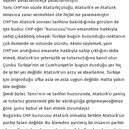
siyaset palazlandıkça palazlanmıştır.
Yani, CHP’nin sözde Atatürkçülüğü, Atatürk’e ve Atatürk
mirasına zarar vermekten öte hiçbir ise yaramamıştır.
CHP’nin Atatürk sonrası tarihine bakıldığında görülen de
işte budur. CHP eğer “kurucusu”nun emanetine hakkıyla
sahip çıkabilmiş olsaydı Türkiye bugün bulunduğu noktanın
çok ilerisinde ve üstünde olurdu. Aksini söylemek, yani
CHP’nin andığımız emanete hakkıyla sahip çıktığını iddia
etmek, Atatürk’ün yetersizlik ve tutarsızlığına kanıt olur.
Çünkü Türkiye’nin ve Cumhuriyet’in bugün durduğu yer hiç
de iyi bir yer değildir. Atatürk’ün arzu ve ideallerine, Türkiye
için öngördüğü ufka asla ve asla uygun değildir. Hatta yakın
bile değildir.
Şimdi bizler, Tanrı’nın ve tarihin huzurunda, Atatürk’ü yanlış
ve tutarsız göstermek gibi bir akıldışılığa girişemeyeceğimize
göre, şunu kabul ve ilan etmek zorundayız:
Bugünkü CHP, kurucusu Atatürk olmakla birlikte Atatürk’ün
partisi falan değildir. Bu âlemden ayrılmış bir insanın partisi