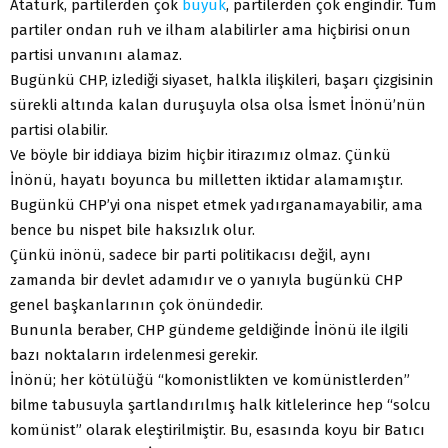
Atatürk, partilerden çok
büyük
, partilerden çok engindir. Tüm
partiler ondan ruh ve ilham alabilirler ama hiçbirisi onun
partisi unvanını alamaz.
Bugünkü CHP, izlediği siyaset, halkla ilişkileri, başarı çizgisinin
sürekli altında kalan duruşuyla olsa olsa İsmet İnönü’nün
partisi olabilir.
Ve böyle bir iddiaya bizim hiçbir itirazımız olmaz. Çünkü
İnönü, hayatı boyunca bu milletten iktidar alamamıştır.
Bugünkü CHP’yi ona nispet etmek yadırganamayabilir, ama
bence bu nispet bile haksızlık olur.
Çünkü inönü, sadece bir parti politikacısı değil, aynı
zamanda bir devlet adamıdır ve o yanıyla bugünkü CHP
genel başkanlarının çok önündedir.
Bununla beraber, CHP gündeme geldiğinde İnönü ile ilgili
bazı noktaların irdelenmesi gerekir.
İnönü; her kötülüğü “komonistlikten ve komünistlerden”
bilme tabusuyla şartlandırılmış halk kitlelerince hep “solcu
komünist” olarak eleştirilmiştir. Bu, esasında koyu bir Batıcı