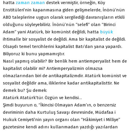
hatta
zaman
zaman
destek vermiştir, örneğin, Köy
Enstitüleri’nin kapanmasına giden gelişmelerde, İnönü’nün
ABD taleplerine uygun olarak sergilediği davranışların etkili
olduğunu söyleyebiliriz. İnönü’nün “selefi” olan “Birinci
Adam” yani Atatürk, bir komünist değildi, hatta
büyük
ihtimalle bir sosyalist de değildi. Ama bir kapitalist de değildi.
Olsaydı temel tercihlerini kapitalist Batı’dan yana yapardı.
Biliyoruz ki bunu yapmamıştır.
Nasıl yapmış olabilir? Bir benlik hem antiemperyalist hem de
kapitalist olabilir mi? Antiemperyalizmin olmazsa
olmazlarından biri de antikapitalizmdir. Atatürk komünist ve
sosyalist değildir ama, iliklerine kadar antikapitalisttir. Ne
demek bu? Şu demek:
Atatürk Atatürk’tür. Özgün ve kendisi…
Şimdi buyurun o, “İkincisi Olmayan Adam’ın, o benzersiz
devriminin daha Kurtuluş Savaşı devresinde, Müdafaa i
Hukuk Cemiyeti’nin yayın organı olan “Hâkimiyet i Milliye”
gazetesine kendi adını kullanmadan yazdığı yazılardan