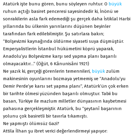
Atatürk işte bunu gören, bunu söyleyen ruhtur. O
büyük
ruhun açtığı basiret penceresi sayesindedir ki, İnönü ve
sonrakilerin asla fark edemediği şu gerçek daha İstiklal Harbi
yıllarında bu ülkenin yarınlarını düşünen beyinler
tarafından fark edilebilmiştir. Şu satırlara bakın;
“Bolşevizmi kaynağında öldürme siyaseti suya düşmüştür.
Emperyalistlerin İstanbul hükümetini köprü yaparak,
Anadolu’yu Bolşevizme karşı sed yapma planı başarılı
olmayacaktır…” (Öğüt, 6 Kânunisâni 1921)
Ne yazık ki, gerçeği görenlerin temennileri,
büyük
zulüm
makinesinin oyunlarını bozmaya yetmemiş ve “Anadolu’yu
Demir Perde’ye karsı set yapma planı”, Atatürk’ün çok erken
bir tarihte ölmesi yüzünden başarılı olmuştur. Tabii bu
basan, Türkiye ile mazlum milletler dünyasının kaybetmesi
pahasına gerçekleşmiştir. Atatürk, bu “şeytanî başarının
yolunu çok basiretli bir tavırla tıkamıştı.
Ne yapmıştı ölümsüz Gazi?
Attila İlhan şu ibret verici değerlendirmeyi yapıyor: