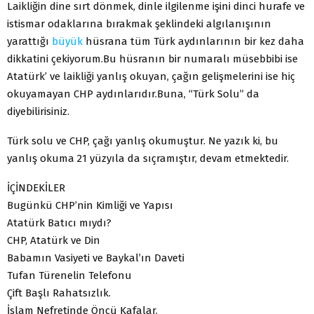
Laikliğin dine sırt dönmek, dinle ilgilenme işini dinci hurafe ve
istismar odaklarına bırakmak şeklindeki algılanışının
yarattığı
büyük
hüsrana tüm Türk aydınlarının bir kez daha
dikkatini çekiyorum.Bu hüsranın bir numaralı müsebbibi ise
Atatürk’ ve laikliği yanlış okuyan, çağın gelişmelerini ise hiç
okuyamayan CHP aydınlarıdır.Buna, “Türk Solu” da
diyebilirisiniz.
Türk solu ve CHP, çağı yanlış okumuştur. Ne yazık ki, bu
yanlış okuma 21 yüzyıla da sıçramıştır, devam etmektedir.
İÇİNDEKİLER
Bugünkü CHP’nin Kimliği ve Yapısı
Atatürk Batıcı mıydı?
CHP, Atatürk ve Din
Babamın Vasiyeti ve Baykal’ın Daveti
Tufan Türenelin Telefonu
Çift Başlı Rahatsızlık.
İslam Nefretinde Öncü Kafalar.