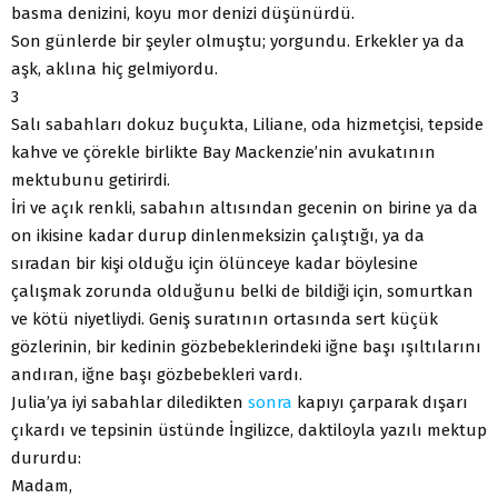
basma denizini, koyu mor denizi düşünürdü.
Son günlerde bir şeyler olmuştu; yorgundu. Erkekler ya da
aşk, aklına hiç gelmiyordu.
3
Salı sabahları dokuz buçukta, Liliane, oda hizmetçisi, tepside
kahve ve çörekle birlikte Bay Mackenzie’nin avukatının
mektubunu getirirdi.
İri ve açık renkli, sabahın altısından gecenin on birine ya da
on ikisine kadar durup dinlenmeksizin çalıştığı, ya da
sıradan bir kişi olduğu için ölünceye kadar böylesine
çalışmak zorunda olduğunu belki de bildiği için, somurtkan
ve kötü niyetliydi. Geniş suratının ortasında sert küçük
gözlerinin, bir kedinin gözbebeklerindeki iğne başı ışıltılarını
andıran, iğne başı gözbebekleri vardı.
Julia’ya iyi sabahlar diledikten
sonra
kapıyı çarparak dışarı
çıkardı ve tepsinin üstünde İngilizce, daktiloyla yazılı mektup
dururdu:
Madam,