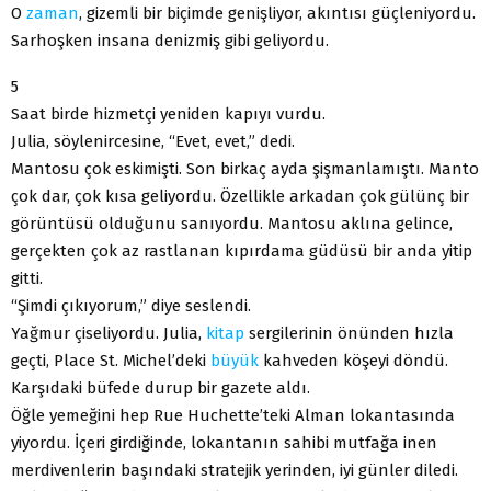
O
zaman
, gizemli bir biçimde genişliyor, akıntısı güçleniyordu.
Sarhoşken insana denizmiş gibi geliyordu.
5
Saat birde hizmetçi yeniden kapıyı vurdu.
Julia, söylenircesine, “Evet, evet,” dedi.
Mantosu çok eskimişti. Son birkaç ayda şişmanlamıştı. Manto
çok dar, çok kısa geliyordu. Özellikle arkadan çok gülünç bir
görüntüsü olduğunu sanıyordu. Mantosu aklına gelince,
gerçekten çok az rastlanan kıpırdama güdüsü bir anda yitip
gitti.
“Şimdi çıkıyorum,” diye seslendi.
Yağmur çiseliyordu. Julia,
kitap
sergilerinin önünden hızla
geçti, Place St. Michel’deki
büyük
kahveden köşeyi döndü.
Karşıdaki büfede durup bir gazete aldı.
Öğle yemeğini hep Rue Huchette’teki Alman lokantasında
yiyordu. İçeri girdiğinde, lokantanın sahibi mutfağa inen
merdivenlerin başındaki stratejik yerinden, iyi günler diledi.