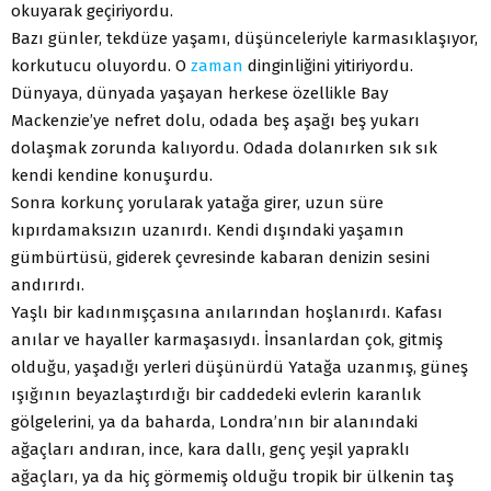
okuyarak geçiriyordu.
Bazı günler, tekdüze yaşamı, düşünceleriyle karmasıklaşıyor,
korkutucu oluyordu. O
zaman
dinginliğini yitiriyordu.
Dünyaya, dünyada yaşayan herkese özellikle Bay
Mackenzie’ye nefret dolu, odada beş aşağı beş yukarı
dolaşmak zorunda kalıyordu. Odada dolanırken sık sık
kendi kendine konuşurdu.
Sonra korkunç yorularak yatağa girer, uzun süre
kıpırdamaksızın uzanırdı. Kendi dışındaki yaşamın
gümbürtüsü, giderek çevresinde kabaran denizin sesini
andırırdı.
Yaşlı bir kadınmışçasına anılarından hoşlanırdı. Kafası
anılar ve hayaller karmaşasıydı. İnsanlardan çok, gitmiş
olduğu, yaşadığı yerleri düşünürdü Yatağa uzanmış, güneş
ışığının beyazlaştırdığı bir caddedeki evlerin karanlık
gölgelerini, ya da baharda, Londra’nın bir alanındaki
ağaçları andıran, ince, kara dallı, genç yeşil yapraklı
ağaçları, ya da hiç görmemiş olduğu tropik bir ülkenin taş