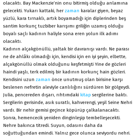
olacaktı. Bay Mackenzie’nin onu bitirmiş olduğu anlamına
gelecekti. Yukarı kattaki, her
zaman
karalar giyen, beyaz
yüzlü, kara tırnaklı, artık boyamadığı için diplerinden beş
santim korkunç tuzbiber karışımı griliğin uzamış olduğu
boyalı saçlı kadının haliyle sona eren yolun ilk adımı
olacaktı.
Kadının alçakgönüllü, yaltak bir davranışı vardı. Ne parası
ne de ahlâkı olmadığı için, kendisi için en iyi şeyin, elbette,
alçakgönüllü olmak olduğunu keşfetmişti Yine de gözleri
haindi yaşlı, terk edilmiş bir kadının korkunç hain gözleri.
Kendisini uzun
zaman
önce unutmuş olan birisine karşı
beslenen nefretin aleviyle canlılığını sürdüren bir gölgeydi.
Julia, pencereden dışarı, rıhtımdaki
kitap
sergilerine baktı.
Sergilerin gerisinde, asık suratlı, kahverengi, yeşil Seine Nehri
vardı. Bir nehir gemisi geçince köpürüp çalkalanacaktı.
Sonra, hemencecik yeniden dinginleşip tembelleşecekti.
Nehre bakınca titredi. Suyun, odasını daha da
soğuttuğundan emindi. Yalnız gece olunca seviyordu nehri.