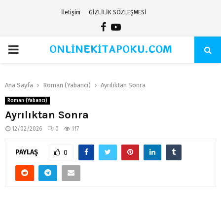
İletişim
GİZLİLİK SÖZLEŞMESİ
Facebook
Youtube
ONLİNEKİTAPOKU.COM
PRIMARY
MENU
Ana Sayfa
Roman (Yabancı)
Ayrılıktan Sonra
Roman (Yabancı)
Ayrılıktan Sonra
12/02/2026
0
117
PAYLAŞ
0