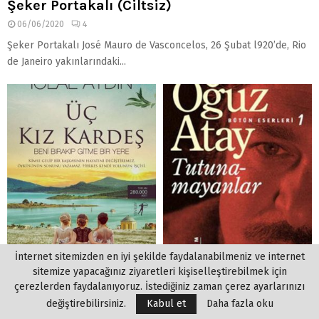
Şeker Portakalı (Ciltsiz)
06/06/2020
4
Şeker Portakalı José Mauro de Vasconcelos, 26 Şubat l920’de, Rio
de Janeiro yakınlarındaki...
İnternet sitemizden en iyi şekilde faydalanabilmeniz ve internet
sitemize yapacağınız ziyaretleri kişiselleştirebilmek için
çerezlerden faydalanıyoruz. İstediğiniz zaman çerez ayarlarınızı
Üç Kız Kardeş – İclal Aydın
Oguz Atay – Tutunamayanlar
değiştirebilirsiniz.
Kabul et
Daha fazla oku