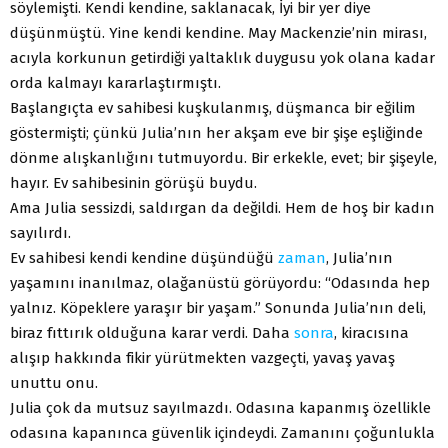
söylemişti. Kendi kendine, saklanacak, İyi bir yer diye
düşünmüştü. Yine kendi kendine. May Mackenzie’nin mirası,
acıyla korkunun getirdiği yaltaklık duygusu yok olana kadar
orda kalmayı kararlaştırmıştı.
Başlangıçta ev sahibesi kuşkulanmış, düşmanca bir eğilim
göstermişti; çünkü Julia’nın her akşam eve bir şişe eşliğinde
dönme alışkanlığını tutmuyordu. Bir erkekle, evet; bir şişeyle,
hayır. Ev sahibesinin görüşü buydu.
Ama Julia sessizdi, saldırgan da değildi. Hem de hoş bir kadın
sayılırdı.
Ev sahibesi kendi kendine düşündüğü
zaman
, Julia’nın
yaşamını inanılmaz, olağanüstü görüyordu: “Odasında hep
yalnız. Köpeklere yaraşır bir yaşam.” Sonunda Julia’nın deli,
biraz fıttırık olduğuna karar verdi. Daha
sonra
, kiracısına
alışıp hakkında fikir yürütmekten vazgeçti, yavaş yavaş
unuttu onu.
Julia çok da mutsuz sayılmazdı. Odasına kapanmış özellikle
odasına kapanınca güvenlik içindeydi. Zamanını çoğunlukla