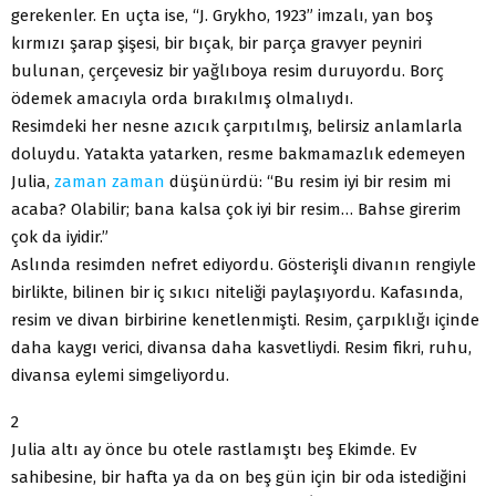
gerekenler. En uçta ise, “J. Grykho, 1923” imzalı, yan boş
kırmızı şarap şişesi, bir bıçak, bir parça gravyer peyniri
bulunan, çerçevesiz bir yağlıboya resim duruyordu. Borç
ödemek amacıyla orda bırakılmış olmalıydı.
Resimdeki her nesne azıcık çarpıtılmış, belirsiz anlamlarla
doluydu. Yatakta yatarken, resme bakmamazlık edemeyen
Julia,
zaman
zaman
düşünürdü: “Bu resim iyi bir resim mi
acaba? Olabilir; bana kalsa çok iyi bir resim… Bahse girerim
çok da iyidir.”
Aslında resimden nefret ediyordu. Gösterişli divanın rengiyle
birlikte, bilinen bir iç sıkıcı niteliği paylaşıyordu. Kafasında,
resim ve divan birbirine kenetlenmişti. Resim, çarpıklığı içinde
daha kaygı verici, divansa daha kasvetliydi. Resim fikri, ruhu,
divansa eylemi simgeliyordu.
2
Julia altı ay önce bu otele rastlamıştı beş Ekimde. Ev
sahibesine, bir hafta ya da on beş gün için bir oda istediğini