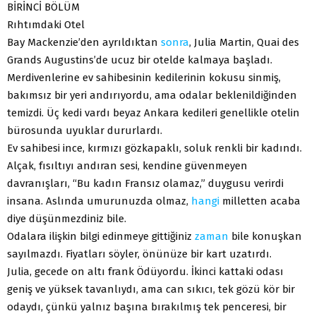
BİRİNCİ BÖLÜM
Rıhtımdaki Otel
Bay Mackenzie’den ayrıldıktan
sonra
, Julia Martin, Quai des
Grands Augustins’de ucuz bir otelde kalmaya başladı.
Merdivenlerine ev sahibesinin kedilerinin kokusu sinmiş,
bakımsız bir yeri andırıyordu, ama odalar beklenildiğinden
temizdi. Üç kedi vardı beyaz Ankara kedileri genellikle otelin
bürosunda uyuklar dururlardı.
Ev sahibesi ince, kırmızı gözkapaklı, soluk renkli bir kadındı.
Alçak, fısıltıyı andıran sesi, kendine güvenmeyen
davranışları, “Bu kadın Fransız olamaz,” duygusu verirdi
insana. Aslında umurunuzda olmaz,
hangi
milletten acaba
diye düşünmezdiniz bile.
Odalara ilişkin bilgi edinmeye gittiğiniz
zaman
bile konuşkan
sayılmazdı. Fiyatları söyler, önünüze bir kart uzatırdı.
Julia, gecede on altı frank Ödüyordu. İkinci kattaki odası
geniş ve yüksek tavanlıydı, ama can sıkıcı, tek gözü kör bir
odaydı, çünkü yalnız başına bırakılmış tek penceresi, bir