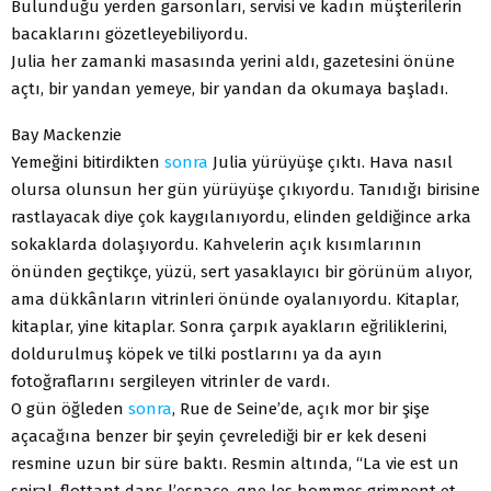
Bulunduğu yerden garsonları, servisi ve kadın müşterilerin
bacaklarını gözetleyebiliyordu.
Julia her zamanki masasında yerini aldı, gazetesini önüne
açtı, bir yandan yemeye, bir yandan da okumaya başladı.
Bay Mackenzie
Yemeğini bitirdikten
sonra
Julia yürüyüşe çıktı. Hava nasıl
olursa olunsun her gün yürüyüşe çıkıyordu. Tanıdığı birisine
rastlayacak diye çok kaygılanıyordu, elinden geldiğince arka
sokaklarda dolaşıyordu. Kahvelerin açık kısımlarının
önünden geçtikçe, yüzü, sert yasaklayıcı bir görünüm alıyor,
ama dükkânların vitrinleri önünde oyalanıyordu. Kitaplar,
kitaplar, yine kitaplar. Sonra çarpık ayakların eğriliklerini,
doldurulmuş köpek ve tilki postlarını ya da ayın
fotoğraflarını sergileyen vitrinler de vardı.
O gün öğleden
sonra
, Rue de Seine’de, açık mor bir şişe
açacağına benzer bir şeyin çevrelediği bir er kek deseni
resmine uzun bir süre baktı. Resmin altında, “La vie est un