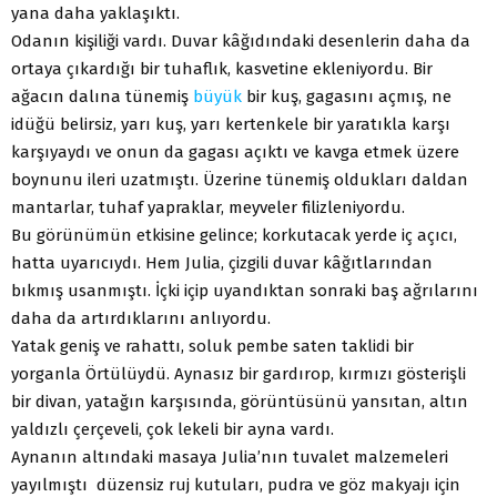
yana daha yaklaşıktı.
Odanın kişiliği vardı. Duvar kâğıdındaki desenlerin daha da
ortaya çıkardığı bir tuhaflık, kasvetine ekleniyordu. Bir
ağacın dalına tünemiş
büyük
bir kuş, gagasını açmış, ne
idüğü belirsiz, yarı kuş, yarı kertenkele bir yaratıkla karşı
karşıyaydı ve onun da gagası açıktı ve kavga etmek üzere
boynunu ileri uzatmıştı. Üzerine tünemiş oldukları daldan
mantarlar, tuhaf yapraklar, meyveler filizleniyordu.
Bu görünümün etkisine gelince; korkutacak yerde iç açıcı,
hatta uyarıcıydı. Hem Julia, çizgili duvar kâğıtlarından
bıkmış usanmıştı. İçki içip uyandıktan sonraki baş ağrılarını
daha da artırdıklarını anlıyordu.
Yatak geniş ve rahattı, soluk pembe saten taklidi bir
yorganla Örtülüydü. Aynasız bir gardırop, kırmızı gösterişli
bir divan, yatağın karşısında, görüntüsünü yansıtan, altın
yaldızlı çerçeveli, çok lekeli bir ayna vardı.
Aynanın altındaki masaya Julia’nın tuvalet malzemeleri
yayılmıştı düzensiz ruj kutuları, pudra ve göz makyajı için