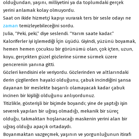
olduğundan, yaşını, milliyetini ya da toplumdaki gerçek
yerini anlamak kolay olmuyordu.
Saat on ikide hizmetçi kapıyı vurarak ters bir sesle odayı ne
zaman
temizleyebileceğini sordu.
Julia, “Peki, peki,” diye seslendi. “Yarım saate kadar.”
Kaloriferler iyi işlemediği İçin üşüdü. Giyindi, yüzünü boyamak,
hemen hemen çocuksu bir görünümü olan, çok içten, uzun,
koyu, gerçekten güzel gözlerine sürme sürmek üzere
pencerenin yanına gitti.
Gözleri kendisini ele veriyordu. Gözlerinden ve altlarındaki
derin çizgilerden hayalci olduğunu, çabuk incindiğini şansa
dayanan bir meslekte başarılı olamayacak kadar çabuk
incinen bir kişiliği olduğunu anlıyordunuz.
Titizlikle, gösterişli bir biçimde boyandı; yine de yaptığı işin
severek yapılan bir uğraş olmadığı, mekanik bir süreç
olduğu, takmaktan hoşlanacağı maskenin yerini alan bir
uğraş olduğu apaçık ortadaydı.
Boyanmaktan vazgeçmek, yaşının ve yorgunluğunun itirafı