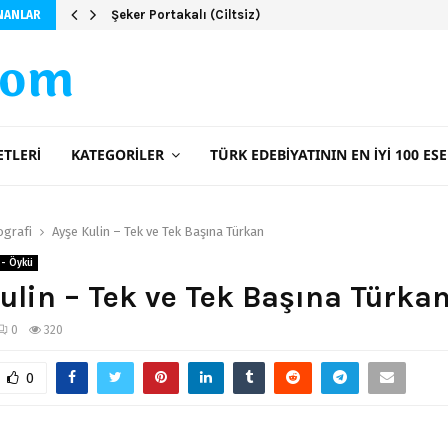
Şeker Portakalı (Ciltsiz)
NANLAR
com
ETLERI
KATEGORILER
TÜRK EDEBIYATININ EN İYI 100 ESE
ografi
Ayşe Kulin – Tek ve Tek Başına Türkan
 - Öykü
ulin – Tek ve Tek Başına Türka
0
320
0