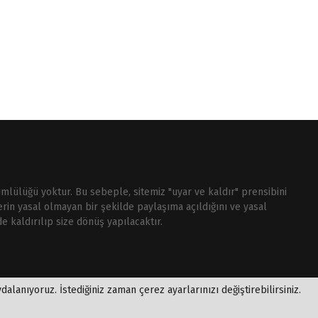
ümlülüğü yoktur. Bu sebeple, sitemiz "uyar ve kaldır" prensibini
rin yasal olmayan bir şekilde paylaşıma açıldığını ve yasal
e kaldırılıp size dönüş yapılacaktır.
alanıyoruz. İstediğiniz zaman çerez ayarlarınızı değiştirebilirsiniz.