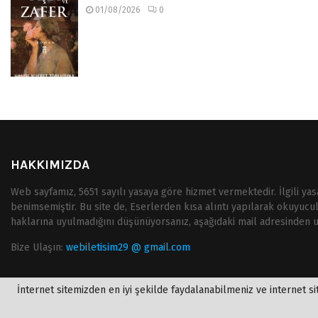
01/08/2026
0
HAKKIMIZDA
Web sayfamız, 5651 sayılı yasaya göre hizmet vermektedir. İlgili ya
benimsemiştir. Bu site de, Eserlerden kısa alıntı yapılarak okuyucu
haklarına uyulmadığını düşünüyorsanız, aşağıdaki mail adresinden ula
Bize Ulaşın:
webiletisim29 @ gmail.com
İnternet sitemizden en iyi şekilde faydalanabilmeniz ve internet sit