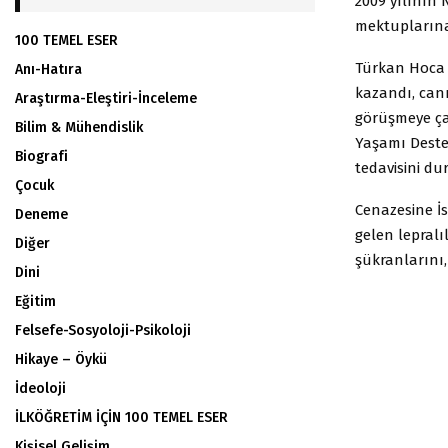
2009 yılının 
mektuplarına 
100 TEMEL ESER
Türkan Hoca 
Anı-Hatıra
kazandı, canı
Araştırma-Eleştiri-İnceleme
görüşmeye çağ
Bilim & Mühendislik
Yaşamı Deste
Biografi
tedavisini du
Çocuk
Cenazesine İs
Deneme
gelen lepralı
Diğer
şükranlarını,
Dini
Eğitim
Felsefe-Sosyoloji-Psikoloji
Hikaye – Öykü
İdeoloji
İLKÖĞRETİM İÇİN 100 TEMEL ESER
Kişisel Gelişim