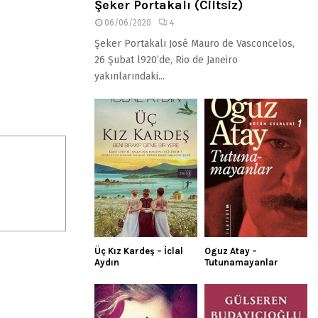
Şeker Portakalı (Ciltsiz)
06/06/2020
4
Şeker Portakalı José Mauro de Vasconcelos,
26 Şubat l920’de, Rio de Janeiro
yakınlarındaki...
Üç Kız Kardeş – İclal
Oguz Atay –
Aydın
Tutunamayanlar