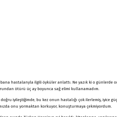
bana hastalanyla ilgili öyküler anlattı. Ne yazık ki o günlerd
orundan ötürü üç ay boyunca sağ elimi kullanamadım.
oğru iyileştiğimde, bu kez onun hastalığı çok ilerlemiş, iyice güç
ızda onu yormaktan korkuyor, konuşturmaya çekmiyordum.