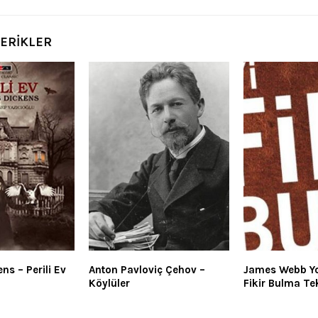
ÇERİKLER
ns – Perili Ev
Anton Pavloviç Çehov –
James Webb Yo
Köylüler
Fikir Bulma Te