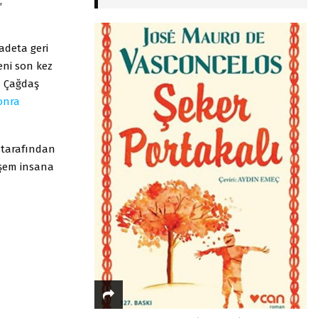
,
 adeta geri
eni son kez
ğu Çağdaş
onra
 tarafından
teşem insana