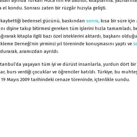
Nisan ayında Türkan Hoca’nın evi basıldı, kitaplarına, yazılarına
el kondu. Sonrası zaten bir rüzgâr hızıyla gelişti.
kaybettiği bedensel gücünü, baskından
sonra
, kısa bir süre için
nı dişine takıp bitirmesi gereken tüm işlerini hızla tamamladı, b
ırarak kitapla ilgili bazı özel isteklerini aktardı, başkanı oldu
kleme Derneği’nin yirminci yıl töreninde konuşmasını yaptı ve
s
rdurarak, aramızdan ayrıldı.
tanbul’da yaşayan tüm iyi ve dürüst insanlarla, yurdun dört bir
lar, burs verdiği çocuklar ve öğrenciler katıldı. Türkiye, bu muh
 19 Mayıs 2009 tarihindeki cenaze töreninde, içtenlikle sundu.