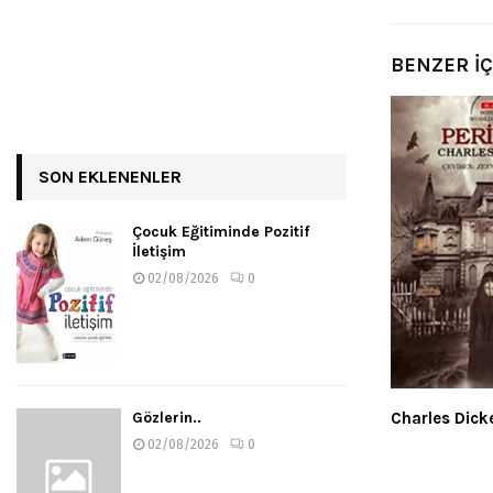
BENZER İ
SON EKLENENLER
Çocuk Eğitiminde Pozitif
İletişim
02/08/2026
0
Gözlerin..
Charles Dicke
02/08/2026
0