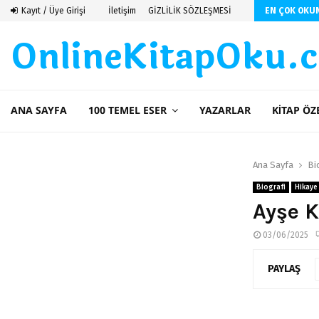
 De Saint Exupery
Kayıt / Üye Girişi
İletişim
GİZLİLİK SÖZLEŞMESİ
EN ÇOK OKU
OnlineKitapOku.
ANA SAYFA
100 TEMEL ESER
YAZARLAR
KITAP ÖZ
Ana Sayfa
Bi
Biografi
Hikaye
Ayşe K
03/06/2025
PAYLAŞ