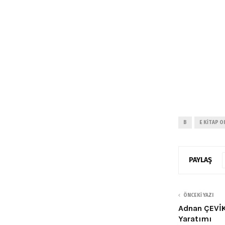
B
E KITAP O
PAYLAŞ
ÖNCEKI YAZI
Adnan ÇEVİK
Yaratımı