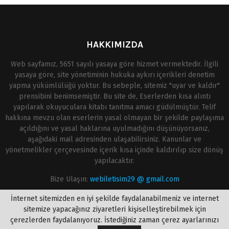
HAKKIMIZDA
Web sayfamız, 5651 sayılı yasaya göre hizmet vermektedir. İlgili
yasaya göre, site yönetiminin hukuka aykırı içerikleri denetim
yapma yükümlülüğü yoktur. Bu sebeple, sitemiz "uyar ve kaldır"
prensibini benimsemiştir. Bu site de, Eserlerden kısa alıntı
yapılarak okuyuculara kitabı tanıtma amacı güdülmüştür. Telif
hakkına mevzu olan eserlerin yasal olmayan bir şekilde paylaşıma
açıldığını ve yasal haklarına uyulmadığını düşünüyorsanız,
aşağıdaki mail adresinden ulaşabilirsiniz. Kanunlar ve
yönetmelikler çerçevesinde içerik kısa içinde kaldırılıp size dönüş
yapılacaktır.
Bize Ulaşın:
webiletisim29 @ gmail.com
İnternet sitemizden en iyi şekilde faydalanabilmeniz ve internet
sitemize yapacağınız ziyaretleri kişiselleştirebilmek için
çerezlerden faydalanıyoruz. İstediğiniz zaman çerez ayarlarınızı