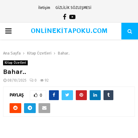
İletişim
GİZLİLİK SÖZLEŞMESİ
Facebook
Youtube
ONLİNEKİTAPOKU.COM
PRIMARY
MENU
Ana Sayfa
Kitap Özetleri
Bahar..
Kitap Özetleri
Bahar..
08/10/2025
0
92
PAYLAŞ
0