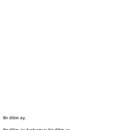
Bir dilim ay..
Bir dilim ay, kıpkırmızı bir dilim ay