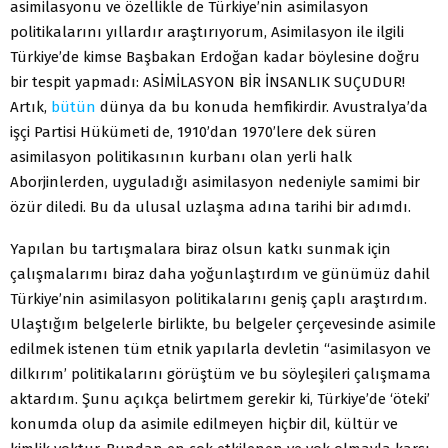
asimilasyonu ve özellikle de Türkiye’nin asimilasyon
politikalarını yıllardır araştırıyorum, Asimilasyon ile ilgili
Türkiye’de kimse Başbakan Erdoğan kadar böylesine doğru
bir tespit yapmadı: ASİMİLASYON BİR İNSANLIK SUÇUDUR!
Artık,
bütün
dünya da bu konuda hemfikirdir. Avustralya’da
işçi Partisi Hükümeti de, 1910’dan 1970’lere dek süren
asimilasyon politikasının kurbanı olan yerli halk
Aborjinlerden, uyguladığı asimilasyon nedeniyle samimi bir
özür diledi. Bu da ulusal uzlaşma adına tarihi bir adımdı.
Yapılan bu tartışmalara biraz olsun katkı sunmak için
çalışmalarımı biraz daha yoğunlaştırdım ve günümüz dahil
Türkiye’nin asimilasyon politikalarını geniş çaplı araştırdım.
Ulaştığım belgelerle birlikte, bu belgeler çerçevesinde asimile
edilmek istenen tüm etnik yapılarla devletin “asimilasyon ve
dilkırım’ politikalarını görüştüm ve bu söyleşileri çalışmama
aktardım. Şunu açıkça belirtmem gerekir ki, Türkiye’de ‘öteki’
konumda olup da asimile edilmeyen hiçbir dil, kültür ve