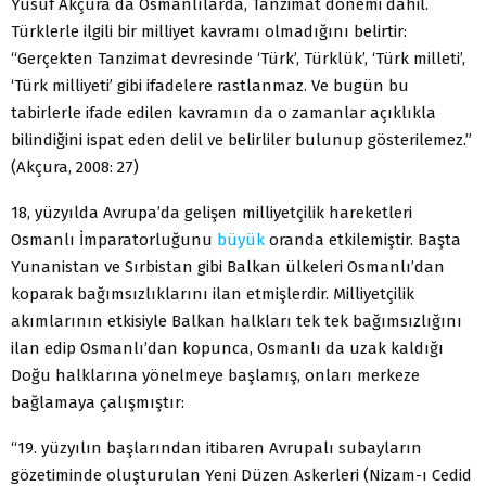
Yusuf Akçura da Osmanlılarda, Tanzimat dönemi dahil.
Türklerle ilgili bir milliyet kavramı olmadığını belirtir:
“Gerçekten Tanzimat devresinde ‘Türk’, Türklük’, ‘Türk milleti’,
‘Türk milliyeti’ gibi ifadelere rastlanmaz. Ve bugün bu
tabirlerle ifade edilen kavramın da o zamanlar açıklıkla
bilindiğini ispat eden delil ve belirliler bulunup gösterilemez.”
(Akçura, 2008: 27)
18, yüzyılda Avrupa’da gelişen milliyetçilik hareketleri
Osmanlı İmparatorluğunu
büyük
oranda etkilemiştir. Başta
Yunanistan ve Sırbistan gibi Balkan ülkeleri Osmanlı’dan
koparak bağımsızlıklarını ilan etmişlerdir. Milliyetçilik
akımlarının etkisiyle Balkan halkları tek tek bağımsızlığını
ilan edip Osmanlı’dan kopunca, Osmanlı da uzak kaldığı
Doğu halklarına yönelmeye başlamış, onları merkeze
bağlamaya çalışmıştır:
“19. yüzyılın başlarından itibaren Avrupalı subayların
gözetiminde oluşturulan Yeni Düzen Askerleri (Nizam-ı Cedid