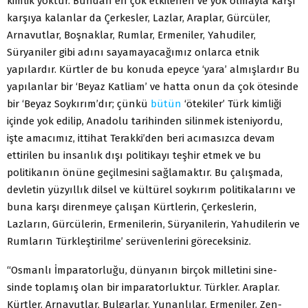
kimlik yoktur. Bundan en çok etkilenen ve yok olmayla karşı
karşıya kalanlar da Çerkesler, Lazlar, Araplar, Gürcüler,
Arnavutlar, Boşnaklar, Rumlar, Ermeniler, Yahudiler,
Süryaniler gibi adını sayamayacağımız onlarca etnik
yapılardır. Kürtler de bu konuda epeyce ‘yara’ almışlardır Bu
yapılanlar bir ‘Beyaz Katliam’ ve hatta onun da çok ötesinde
bir ‘Beyaz Soykırım’dır; çünkü
bütün
‘ötekiler’ Türk kimliği
içinde yok edilip, Anadolu tarihinden silinmek isteniyordu,
işte amacımız, ittihat Terakki’den beri acımasızca devam
ettirilen bu insanlık dışı politikayı teşhir etmek ve bu
politikanın önüne geçilmesini sağlamaktır. Bu çalışmada,
devletin yüzyıllık dilsel ve kültürel soykırım politikalarını ve
buna karşı direnmeye çalışan Kürtlerin, Çerkeslerin,
Lazların, Gürcülerin, Ermenilerin, Süryanilerin, Yahudilerin ve
Rumların Türkleştirilme’ serüvenlerini göreceksiniz.
“Osmanlı İmparatorluğu, dünyanın birçok milletini sine-
sinde toplamış olan bir imparatorluktur. Türkler. Araplar.
Kürtler. Arnavutlar, Bulgarlar. Yunanlılar, Ermeniler. Zen-