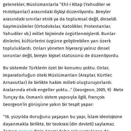
gelenekler, Müslümanlarla “Ehl-i Kitap (Yahudiler ve
Hıristiyanlar) arasındaki ilişkiyi düzenliyordu. Bireyler
arasındaki sınırlar etnik ya da toplumsal değil, dinseldi.
Gayrimüslimler (Ortodokslar, Katolikler, Protestanlar,
Yahudiler vb.) millet biçiminde örgütlenmişlerdi. Bunlar
dinlerini, kültürlerini özgürce geliştirebilen yarı özerk
topluluklardı. Onları yöneten hiyerarşi yalnız dinsel
sorunlar değil, bireyin kişisel statüsünü de düzenliyordu.
Bu sistemde Türklerin özel bir konumu yoktu. Onlar,
imparatorluğun öteki Müslümanları (Araplar, Kürtler,
Arnavutlar) ile birlikte hakim milleti oluşturuyorlardı.
Aralarında etnik engeller yoktu…” (Georgeon, 2005, 9) Mete
Tunçay da, Osmanlı sistem yapısıyla ilgili, François
Georgeon’in görüşüne yakın bir tespit yapar:
“16. yüzyılda doruğunu yaşayan bu yapı, İslam ideolojisine
dayanmakla birlikte, bir teokrasi (din devleti) saylamaz.