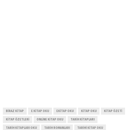
BIRAZ KITAP
E KITAP OKU
EKITAP OKU
KITAP OKU
KITAP ÖZETI
KITAP ÖZETLERI
ONLINE KITAP OKU
TARIH KITAPLARI
TARIH KITAPLARI OKU
TARIH ROMANLARI
TARIHI KITAP OKU