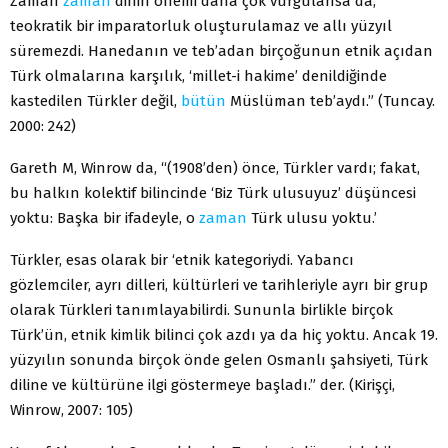
Zaman
zaman
dinin önemi daha çok vurgulansa da,
teokratik bir imparatorluk oluşturulamaz ve allı yüzyıl
süremezdi. Hanedanın ve teb’adan birçoğunun etnik açıdan
Türk olmalarına karşılık, ‘millet-i hakime’ denildiğinde
kastedilen Türkler değil,
bütün
Müslüman teb’aydı.” (Tuncay.
2000: 242)
Gareth M, Winrow da, “(1908’den) önce, Türkler vardı; fakat,
bu halkın kolektif bilincinde ‘Biz Türk ulusuyuz’ düşüncesi
yoktu: Başka bir ifadeyle, o
zaman
Türk ulusu yoktu.’
Türkler, esas olarak bir ‘etnik kategoriydi. Yabancı
gözlemciler, ayrı dilleri, kültürleri ve tarihleriyle ayrı bir grup
olarak Türkleri tanımlayabilirdi. Sununla birlikle birçok
Türk’ün, etnik kimlik bilinci çok azdı ya da hiç yoktu. Ancak 19.
yüzyılın sonunda birçok önde gelen Osmanlı şahsiyeti, Türk
diline ve kültürüne ilgi göstermeye başladı.” der. (Kirişçi,
Winrow, 2007: 105)