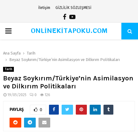
İletişim
GİZLİLİK SÖZLEŞMESİ
Facebook
Youtube
ONLİNEKİTAPOKU.COM
PRIMARY
MENU
Ana Sayfa
Tarih
Beyaz Soykırım/Türkiye’nin Asimilasyon ve Dilkırım Politikaları
Tarih
Beyaz Soykırım/Türkiye’nin Asimilasyon
ve Dilkırım Politikaları
19/05/2025
0
126
PAYLAŞ
0