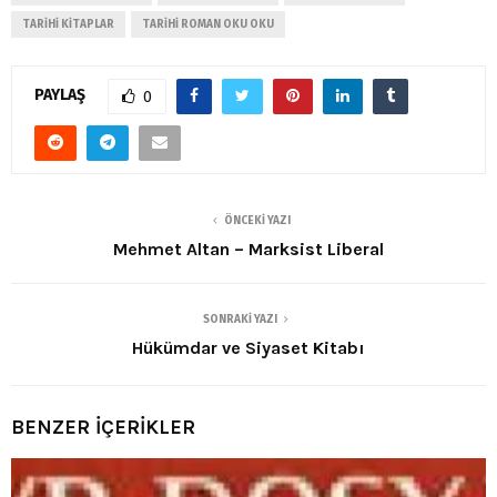
TARIHI KITAPLAR
TARIHI ROMAN OKU OKU
PAYLAŞ
0
ÖNCEKI YAZI
Mehmet Altan – Marksist Liberal
SONRAKI YAZI
Hükümdar ve Siyaset Kitabı
BENZER İÇERİKLER