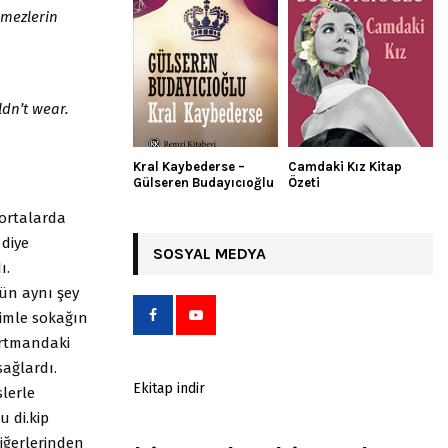
nmezlerin
dn’t wear.
Kral Kaybederse –
Camdaki Kız Kitap
Gülseren Budayıcıoğlu
Özeti
ortalarda
 diye
SOSYAL MEDYA
ı.
gün aynı şey
imle sokağın
artmandaki
sağlardı.
Ekitap indir
lerle
 di.kip
iğerlerinden