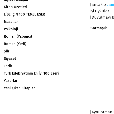
[ancak o
za
Kitap Özetleri
İyi Uykular
LİSE İÇİN 100 TEMEL ESER
[Duyulmayı b
Masallar
Sarmaşık
Psikoloji
Roman (Yabancı)
Roman (Yerli)
Şiir
Siyaset
Tarih
Türk Edebiyatının En İyi 100 Eseri
Yazarlar
Yeni Çıkan Kitaplar
[Aynı orman