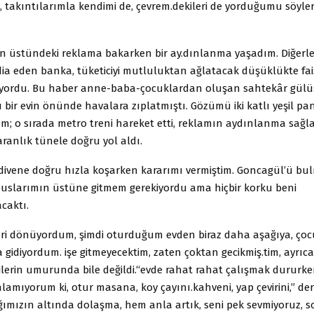
 takıntılarımla kendimi de, çevrem.dekileri de yorduğumu söyler
in üstündeki reklama bakarken bir ay.dınlanma yaşadım. Diğerle
ia eden banka, tüketiciyi mutluluktan ağlatacak düşüklükte fai
eriyordu. Bu haber anne-baba-çocuklardan oluşan sahtekâr gülüş
u bir evin önünde havalara zıplatmıştı. Gözümü iki katlı yeşil pa
m; o sırada metro treni hareket etti, reklamın aydınlanma sağl
ranlık tünele doğru yol aldı.
ivene doğru hızla koşarken kararımı vermiştim. Goncagül’ü bul
uslarımın üstüne gitmem gerekiyordu ama hiçbir korku beni
caktı.
ri dönüyordum, şimdi oturduğum evden biraz daha aşağıya, ç
a gidiyordum. işe gitmeyecektim, zaten çoktan gecikmiş.tim, ayrı
ilerin umurunda bile değildi.“evde rahat rahat çalışmak dururke
lamıyorum ki, otur masana, koy çayını.kahveni, yap çevirini,” der
ağımızın altında dolaşma, hem anla artık, seni pek sevmiyoruz, 