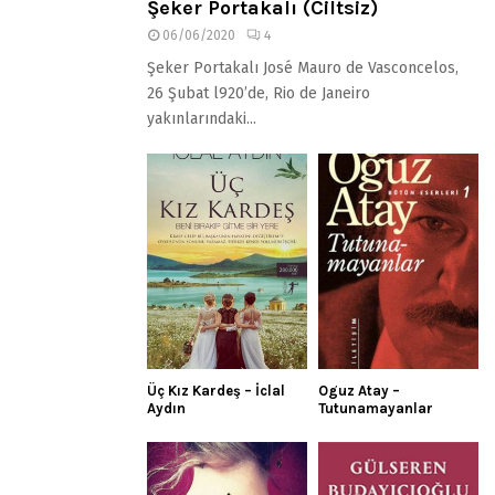
Şeker Portakalı (Ciltsiz)
06/06/2020
4
Şeker Portakalı José Mauro de Vasconcelos,
26 Şubat l920’de, Rio de Janeiro
yakınlarındaki...
Üç Kız Kardeş – İclal
Oguz Atay –
Aydın
Tutunamayanlar