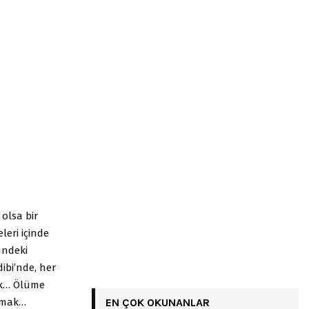
olsa bir
leri içinde
ündeki
ibi’nde, her
mak… Ölüme
aşmak…
EN ÇOK OKUNANLAR