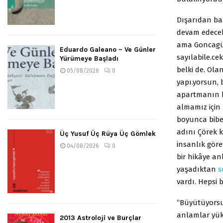
Dışarıdan bak
devam edecek
ama Goncagül
Eduardo Galeano – Ve Günler
sayılabile.cek
Yürümeye Başladı
belki de. Ola
05/08/2026
0
yapı.yorsun, 
apartmanın k
almamız için 
boyunca biber
adını Çörek k
Üç Yusuf Üç Rüya Üç Gömlek
insanlık göre
04/08/2026
0
bir hikâye an
yaşadıktan
s
vardı. Hepsi 
“Büyütüyorsu
anlamlar yük
2013 Astroloji ve Burçlar