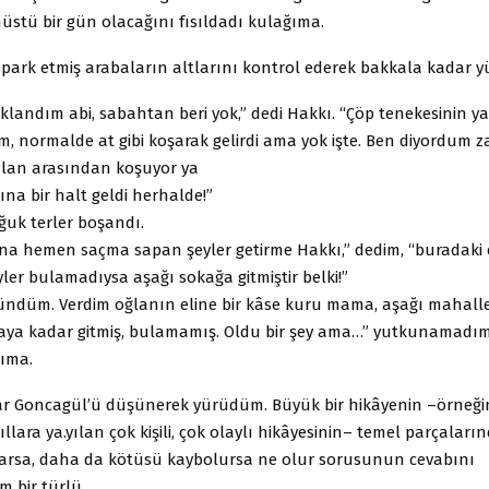
nüstü bir gün olacağını fısıldadı kulağıma.
 park etmiş arabaların altlarını kontrol ederek bakkala kadar 
landım abi, sabahtan beri yok,” dedi Hakkı. “Çöp tenekesinin ya
 normalde at gibi koşarak gelirdi ama yok işte. Ben diyordum z
alan arasından koşuyor ya
ına bir halt geldi herhalde!”
ğuk terler boşandı.
ına hemen saçma sapan şeyler getirme Hakkı,” dedim, “buradaki
eyler bulamadıysa aşağı sokağa gitmiştir belki!”
ndüm. Verdim oğlanın eline bir kâse kuru mama, aşağı mahalle
aya kadar gitmiş, bulamamış. Oldu bir şey ama…” yutkunamadım.
zıma.
r Goncagül’ü düşünerek yürüdüm. Büyük bir hikâyenin –örneğin
llara ya.yılan çok kişili, çok olaylı hikâyesinin– temel parçaların
arsa, daha da kötüsü kaybolursa ne olur sorusunun cevabını
 bir türlü.