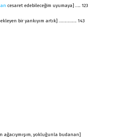
man
cesaret edebileceğim uyumaya] ….. 123
ekleyen bir yankıyım artık] ……………. 143
ın ağacıymışım, yokluğunla budanan]