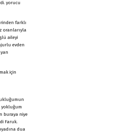
di. yorucu
rinden farklı
z oranlarıyla
lü aileyi
njurlu evden
ayan
mak için
ocukluğumun
ca yokluğum
n buraya niye
di Faruk.
soyadına dua