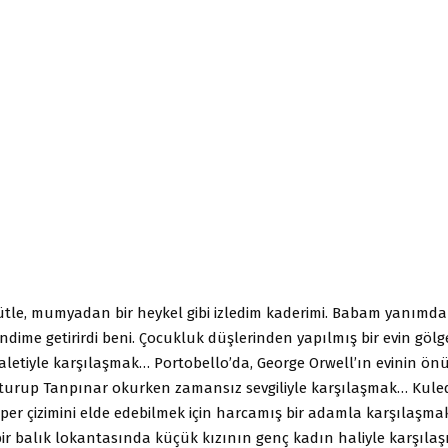
ütle, mumyadan bir heykel gibi izledim kaderimi. Babam yanımda 
ndime getirirdi beni. Çocukluk düşlerinden yapılmış bir evin gölge
letiyle karşılaşmak… Portobello’da, George Orwell’ın evinin ön
turup Tanpınar okurken zamansız sevgiliyle karşılaşmak… Kuled
pper çizimini elde edebilmek için harcamış bir adamla karşılaş
bir balık lokantasında küçük kızının genç kadın haliyle karşıl