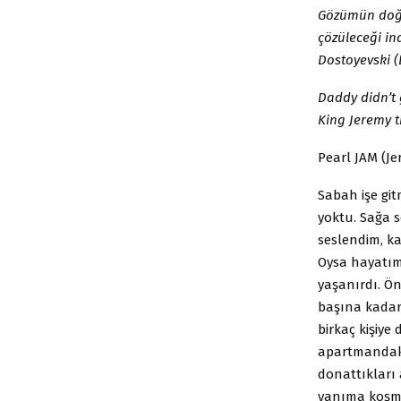
Gözümün doğr
çözüleceği in
Dostoyevski 
Daddy didn’t
King Jeremy t
Pearl JAM (Je
Sabah işe gi
yoktu. Sağa s
seslendim, ka
Oysa hayatımı
yaşanırdı. Ön
başına kadar
birkaç kişiye
apartmandaki 
donattıkları 
yanıma koşma