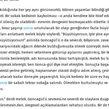
ıldığında her şey aynı görünecekti, bilinen yaşamlar bilindiği g
ti. Bir sokak kedisinin kaybolması –o anda kendime bile itiraf 
 ölmüş de olabilirdi– evrenin dengesini bozmayacaktı elbette. 
, biraz şaşırıp
sonra
unutulacak bir olayı gereğinden fazla büy
nları anlatsam melek böyle söylerdi; “Büyütüyorsun, işte yine ayn
büyütüyorsun!” aslında Goncagül’ü o da sever.di, biliyorum. zava
arşısındaki ağacın dibinde bulduğumuzda ölmek üzereydi; mel
ısrar etmişti, hemen veterinere götürüp aşılarını yaptırmış, bir ik
onla beslemiştik. adı konusunda biraz tartışmıştık. melek bu k
oymak istemişti, ben Gonca-gül diye inat etmiştim. Sonuçta başa
vimizi yerine getirmiş, hayvansever olarak doğru adım atmış, çev
latacak kadar dene.yim yaşamıştık. küçük kedimiz bir süre ev ha
onra
bir sabah tekrar sokağa salındı. Ölmekten kurtulmuştu ve a
bu.
n,” derdi melek. Goncagül’ü sevmesi.ne severdi de olaylara duyg
lenmesin.den, simgesel açıklamalardan rahatsız olurdu. Bir de t