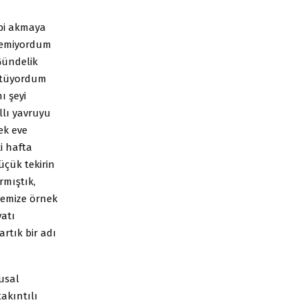
ibi akmaya
edemiyordum
Gündelik
ütüyordum
ı şeyi
llı yavruyu
ek eve
i hafta
üçük tekirin
rmıştık,
remize örnek
yatı
rtık bir adı
usal
akıntılı