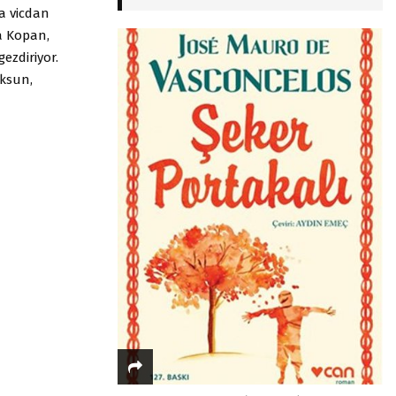
a vicdan
a Kopan,
gezdiriyor.
oksun,