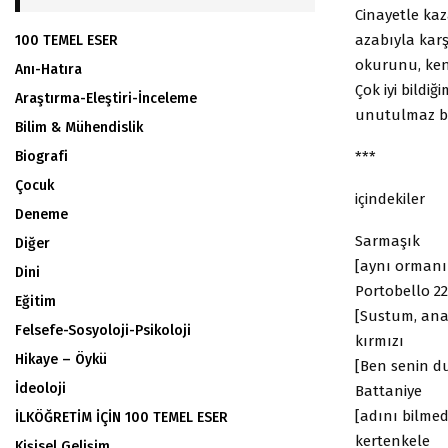
Cinayetle kaz
azabıyla kar
100 TEMEL ESER
okurunu, kentl
Anı-Hatıra
Çok iyi bildi
Araştırma-Eleştiri-İnceleme
unutulmaz bi
Bilim & Mühendislik
***
Biografi
Çocuk
içindekiler
Deneme
Sarmaşık
Diğer
[aynı ormanı
Dini
Portobello 22
Eğitim
[Sustum, an
Felsefe-Sosyoloji-Psikoloji
kırmızı
Hikaye – Öykü
[Ben senin 
İdeoloji
Battaniye
[adını bilme
İLKÖĞRETİM İÇİN 100 TEMEL ESER
kertenkele
Kişisel Gelişim