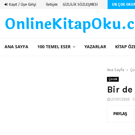
seren Budayıcıoğlu
Kayıt / Üye Girişi
İletişim
GİZLİLİK SÖZLEŞMESİ
EN ÇOK OKU
OnlineKitapOku.
ANA SAYFA
100 TEMEL ESER
YAZARLAR
KITAP ÖZ
Ana Sayfa
Ço
Çocuk
Bir de
27/07/2020
PAYLAŞ