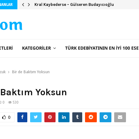
Camdaki Kız Kitap Özeti
NANLAR
com
ETLERI
KATEGORILER
TÜRK EDEBIYATININ EN İYI 100 ESE
cuk
Bir de Baktım Yoksun
 Baktım Yoksun
0
530
0