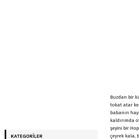
Buzdan bir k
tokat atar ke
babanın haya
kaldırımda o
şeyini bir Ho
çeyrek kala, 
KATEGORILER