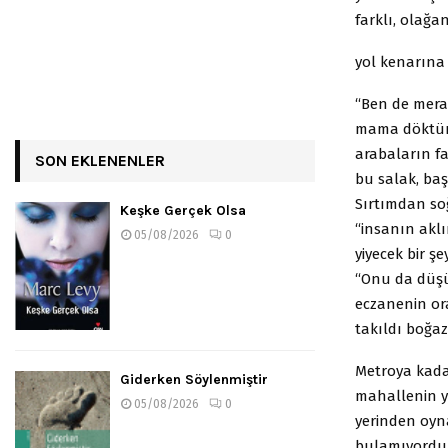
farklı, olağa
yol kenarına
“Ben de merak
mama döktüm,
arabaların f
SON EKLENENLER
bu salak, baş
Sırtımdan so
Keşke Gerçek Olsa
“insanın akl
05/08/2026
0
yiyecek bir ş
“Onu da düşü
eczanenin or
takıldı boğa
Metroya kada
Giderken Söylenmiştir
mahallenin yı
05/08/2026
0
yerinden oyn
bulamıyordum