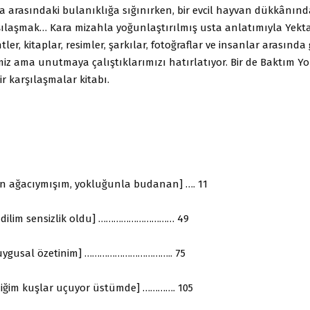
a arasındaki bulanıklığa sığınırken, bir evcil hayvan dükkânınd
şılaşmak… Kara mizahla yoğunlaştırılmış usta anlatımıyla Yekt
er, kitaplar, resimler, şarkılar, fotoğraflar ve insanlar arasında 
ğimiz ama unutmaya çalıştıklarımızı hatırlatıyor. Bir de Baktım Y
r karşılaşmalar kitabı.
n ağacıymışım, yokluğunla budanan] …. 11
adilim sensizlik oldu] ………………………… 49
duygusal özetinim] …………………………….. 75
diğim kuşlar uçuyor üstümde] …………. 105