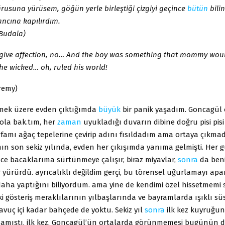
usuna yürüsem, göğün yerle birleştiği çizgiyi geçince
bütün
bili
ancına kapılırdım.
(Budala)
 give affection, no… And the boy was something that mommy woul
he wicked… oh, ruled his world!
remy)
tmek üzere evden çıktığımda
büyük
bir panik yaşadım. Goncagül 
ola bak.tım, her
zaman
uyukladığı duvarın dibine doğru pisi pisi
famı ağaç tepelerine çevirip adını fısıldadım ama ortaya çıkmad
n son sekiz yılında, evden her çıkışımda yanıma gelmişti. Her 
ce bacaklarıma sürtünmeye çalışır, biraz miyavlar,
sonra
da ben
 yürürdü. ayrıcalıklı değildim gerçi, bu törensel uğurlamayı ap
 daha yaptığını biliyordum. ama yine de kendimi özel hissetmemi 
gösteriş meraklılarının yılbaşlarında ve bayramlarda ışıklı süs
avuç içi kadar bahçede de yoktu. Sekiz yıl
sonra
ilk kez kuyruğunu
mıştı. ilk kez. Goncagül’ün ortalarda görünmemesi bugünün d