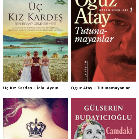
Üç Kız Kardeş – İclal Aydın
Oguz Atay – Tutunamayanlar