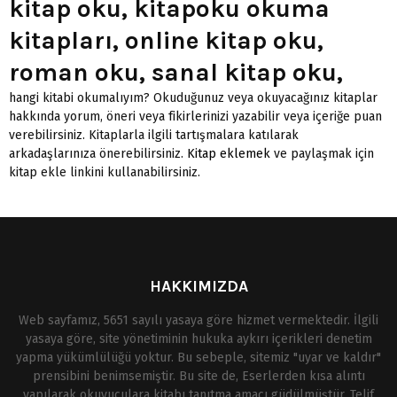
kitap oku, kitapoku okuma
kitapları, online kitap oku,
roman oku, sanal kitap oku,
hangi kitabi okumalıyım? Okuduğunuz veya okuyacağınız kitaplar
hakkında yorum, öneri veya fikirlerinizi yazabilir veya içeriğe puan
verebilirsiniz. Kitaplarla ilgili tartışmalara katılarak
arkadaşlarınıza önerebilirsiniz.
Kitap eklemek
ve paylaşmak için
kitap ekle linkini kullanabilirsiniz.
HAKKIMIZDA
Web sayfamız, 5651 sayılı yasaya göre hizmet vermektedir. İlgili
yasaya göre, site yönetiminin hukuka aykırı içerikleri denetim
yapma yükümlülüğü yoktur. Bu sebeple, sitemiz "uyar ve kaldır"
prensibini benimsemiştir. Bu site de, Eserlerden kısa alıntı
yapılarak okuyuculara kitabı tanıtma amacı güdülmüştür. Telif