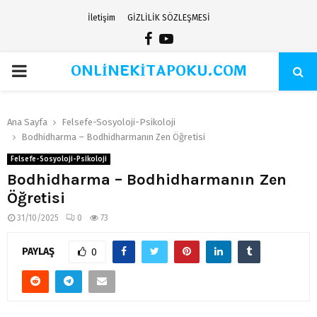
İletişim
GİZLİLİK SÖZLEŞMESİ
Facebook
Youtube
ONLİNEKİTAPOKU.COM
PRIMARY
MENU
Ana Sayfa
Felsefe-Sosyoloji-Psikoloji
Bodhidharma – Bodhidharmanın Zen Öğretisi
Felsefe-Sosyoloji-Psikoloji
Bodhidharma – Bodhidharmanın Zen
Öğretisi
31/10/2025
0
73
PAYLAŞ
0