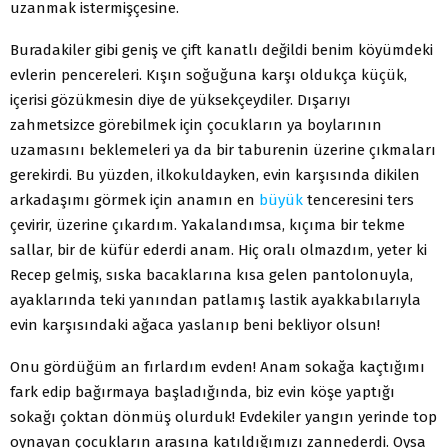
uzanmak istermişçesine.
Buradakiler gibi geniş ve çift kanatlı değildi benim köyümdeki
evlerin pencereleri. Kışın soğuğuna karşı oldukça küçük,
içerisi gözükmesin diye de yüksekçeydiler. Dışarıyı
zahmetsizce görebilmek için çocukların ya boylarının
uzamasını beklemeleri ya da bir taburenin üzerine çıkmaları
gerekirdi. Bu yüzden, ilkokuldayken, evin karşısında dikilen
arkadaşımı görmek için anamın en
büyük
tenceresini ters
çevirir, üzerine çıkardım. Yakalandımsa, kıçıma bir tekme
sallar, bir de küfür ederdi anam. Hiç oralı olmazdım, yeter ki
Recep gelmiş, sıska bacaklarına kısa gelen pantolonuyla,
ayaklarında teki yanından patlamış lastik ayakkabılarıyla
evin karşısındaki ağaca yaslanıp beni bekliyor olsun!
Onu gördüğüm an fırlardım evden! Anam sokağa kaçtığımı
fark edip bağırmaya başladığında, biz evin köşe yaptığı
sokağı çoktan dönmüş olurduk! Evdekiler yangın yerinde top
oynayan çocukların arasına katıldığımızı zannederdi. Oysa