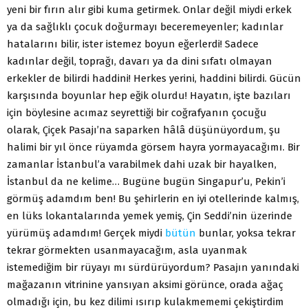
yeni bir fırın alır gibi kuma getirmek. Onlar değil miydi erkek
ya da sağlıklı çocuk doğurmayı beceremeyenler; kadınlar
hatalarını bilir, ister istemez boyun eğerlerdi! Sadece
kadınlar değil, toprağı, davarı ya da dini sıfatı olmayan
erkekler de bilirdi haddini! Herkes yerini, haddini bilirdi. Gücün
karşısında boyunlar hep eğik olurdu! Hayatın, işte bazıları
için böylesine acımaz seyrettiği bir coğrafyanın çocuğu
olarak, Çiçek Pasajı’na saparken hâlâ düşünüyordum, şu
halimi bir yıl önce rüyamda görsem hayra yormayacağımı. Bir
zamanlar İstanbul’a varabilmek dahi uzak bir hayalken,
İstanbul da ne kelime… Bugüne bugün Singapur’u, Pekin’i
görmüş adamdım ben! Bu şehirlerin en iyi otellerinde kalmış,
en lüks lokantalarında yemek yemiş, Çin Seddi’nin üzerinde
yürümüş adamdım! Gerçek miydi
bütün
bunlar, yoksa tekrar
tekrar görmekten usanmayacağım, asla uyanmak
istemediğim bir rüyayı mı sürdürüyordum? Pasajın yanındaki
mağazanın vitrinine yansıyan aksimi görünce, orada ağaç
olmadığı için, bu kez dilimi ısırıp kulakmememi çekiştirdim