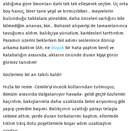
aldığıma göre limonları dahi tek tek elleyerek seçtim. Üç orta
boy havuç, birer tane yeşil ve kırmızıbiber… meyvelerin
bulunduğu tablalara yöneldim, daha önceleri varlığını bile
bilmediğim ananas, kivi… Baharat alışverişi de tamamlanınca
tavuğumu aldım, balıkçıya yürüdüm, karidesleri tarttırdım.
Paramın üzerini beklerken biri adımı seslenince dönüp
arkama baktım (Ah, ne
büyük
bir hata yaptım ben!) ve
kalabalığın arasında, aktarın önünde duran kişiyi görür
görmez tanıdım!
Gözlerimiz bir an takılı kaldı!
Hızla bir resim -Cemile’yi incecik kollarından tutmuşuz,
ikimizin arasında dalgalanıyor havada- geldi geçti! Gözlerimi
kaçırdım, bakışlarımla daha uzaklarda birini arıyormuş gibi
yapıp çevirdim başımı. Balıkçının uzattığı parayı telaşla
cebime attım, yerde duran torbalarımı kaptım, ellerimde
tıklım tıkış dolu poşetlerimle koşar adım uzaklaştım
oradan.