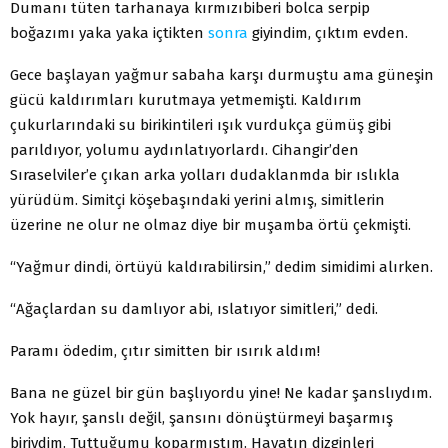
Dumanı tüten tarhanaya kırmızıbiberi bolca serpip
boğazımı yaka yaka içtikten
sonra
giyindim, çıktım evden.
Gece başlayan yağmur sabaha karşı durmuştu ama güneşin
gücü kaldırımları kurutmaya yetmemişti. Kaldırım
çukurlarındaki su birikintileri ışık vurdukça gümüş gibi
parıldıyor, yolumu aydınlatıyorlardı. Cihangir’den
Sıraselviler’e çıkan arka yolları dudaklanmda bir ıslıkla
yürüdüm. Simitçi köşebaşındaki yerini almış, simitlerin
üzerine ne olur ne olmaz diye bir muşamba örtü çekmişti.
“Yağmur dindi, örtüyü kaldırabilirsin,” dedim simidimi alırken.
“Ağaçlardan su damlıyor abi, ıslatıyor simitleri,” dedi.
Paramı ödedim, çıtır simitten bir ısırık aldım!
Bana ne güzel bir gün başlıyordu yine! Ne kadar şanslıydım.
Yok hayır, şanslı değil, şansını dönüştürmeyi başarmış
biriydim. Tuttuğumu koparmıştım. Hayatın dizginleri