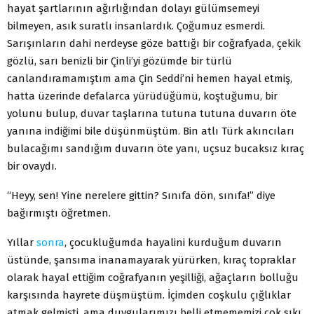
hayat şartlarının ağırlığından dolayı gülümsemeyi
bilmeyen, asık suratlı insanlardık. Çoğumuz esmerdi.
Sarışınların dahi nerdeyse göze battığı bir coğrafyada, çekik
gözlü, sarı benizli bir Çinli’yi gözümde bir türlü
canlandıramamıştım ama Çin Seddi’ni hemen hayal etmiş,
hatta üzerinde defalarca yürüdüğümü, koştuğumu, bir
yolunu bulup, duvar taşlarına tutuna tutuna duvarın öte
yanına indiğimi bile düşünmüştüm. Bin atlı Türk akıncıları
bulacağımı sandığım duvarın öte yanı, uçsuz bucaksız kıraç
bir ovaydı.
“Heyy, sen! Yine nerelere gittin? Sınıfa dön, sınıfa!” diye
bağırmıştı öğretmen.
Yıllar
sonra
, çocukluğumda hayalini kurduğum duvarın
üstünde, şansıma inanamayarak yürürken, kıraç topraklar
olarak hayal ettiğim coğrafyanın yeşilliği, ağaçların bolluğu
karşısında hayrete düşmüştüm. İçimden coşkulu çığlıklar
atmak gelmişti, ama duygularımızı belli etmememizi çok sıkı