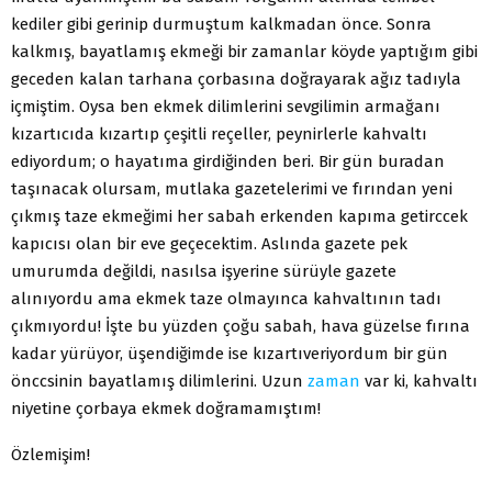
kediler gibi gerinip durmuştum kalkmadan önce. Sonra
kalkmış, bayatlamış ekmeği bir zamanlar köyde yaptığım gibi
geceden kalan tarhana çorbasına doğrayarak ağız tadıyla
içmiştim. Oysa ben ekmek dilimlerini sevgilimin armağanı
kızartıcıda kızartıp çeşitli reçeller, peynirlerle kahvaltı
ediyordum; o hayatıma girdiğinden beri. Bir gün buradan
taşınacak olursam, mutlaka gazetelerimi ve fırından yeni
çıkmış taze ekmeğimi her sabah erkenden kapıma getirccek
kapıcısı olan bir eve geçecektim. Aslında gazete pek
umurumda değildi, nasılsa işyerine sürüyle gazete
alınıyordu ama ekmek taze olmayınca kahvaltının tadı
çıkmıyordu! İşte bu yüzden çoğu sabah, hava güzelse fırına
kadar yürüyor, üşendiğimde ise kızartıveriyordum bir gün
önccsinin bayatlamış dilimlerini. Uzun
zaman
var ki, kahvaltı
niyetine çorbaya ekmek doğramamıştım!
Özlemişim!