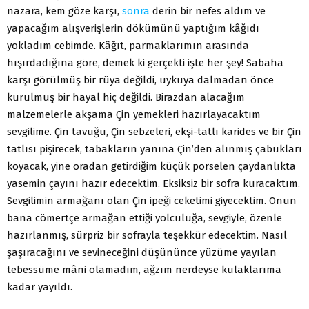
nazara, kem göze karşı,
sonra
derin bir nefes aldım ve
yapacağım alışverişlerin dökümünü yaptığım kâğıdı
yokladım cebimde. Kâğıt, parmaklarımın arasında
hışırdadığına göre, demek ki gerçekti işte her şey! Sabaha
karşı görülmüş bir rüya değildi, uykuya dalmadan önce
kurulmuş bir hayal hiç değildi. Birazdan alacağım
malzemelerle akşama Çin yemekleri hazırlayacaktım
sevgilime. Çin tavuğu, Çin sebzeleri, ekşi-tatlı karides ve bir Çin
tatlısı pişirecek, tabakların yanına Çin’den alınmış çabukları
koyacak, yine oradan getirdiğim küçük porselen çaydanlıkta
yasemin çayını hazır edecektim. Eksiksiz bir sofra kuracaktım.
Sevgilimin armağanı olan Çin ipeği ceketimi giyecektim. Onun
bana cömertçe armağan ettiği yolculuğa, sevgiyle, özenle
hazırlanmış, sürpriz bir sofrayla teşekkür edecektim. Nasıl
şaşıracağını ve sevineceğini düşününce yüzüme yayılan
tebessüme mâni olamadım, ağzım nerdeyse kulaklarıma
kadar yayıldı.