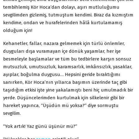
tembihlemiş Kör Hoca’dan dolayı, aşırı mutluluğumu
sevgilimden gizlemiş, tutmuştum kendimi. Biraz da kızmıştım
kendime, ondan ve hurafelerinden hâlâ kurtulamamış
olduğum için!
Kehanetler, fallar, nazara gelmemek için türlü önlemler,
duyguları dışa vuramayan içe dönük yaşamlar, her işe
besmeleyle başlamalar ve tüm bu tedbirlere karşın sonsuz
mutsuzluk, umutsuzluk, karamsarlık, imkânsızlık, yasaklar,
ayıplar, boğulma duygusu… Hepsini geride bıraktığımı
sanırken, Kör Hoca’nın yılIarca başımın üzerinde taç gibi
taşıdığım etkisi işte yine yakalamıştı beni hiç umulmadık bir
yerde. Düşüncelerimden kurtulmak için silkelenir gibi bir
hareket yapınca, “Üşüdün mü yoksa?” diye sormuştu
sevgilim.
“Yok artık! Yaz günü üşünür mü?”