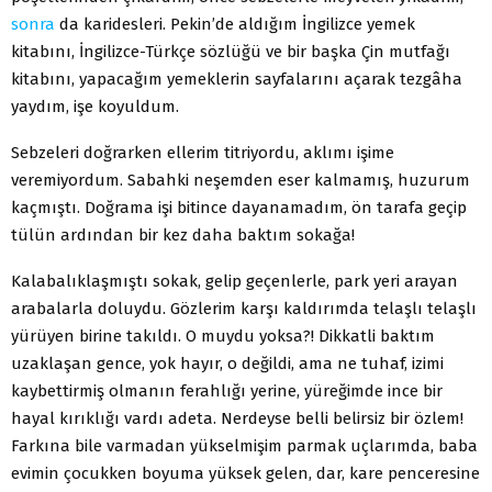
sonra
da karidesleri. Pekin’de aldığım İngilizce yemek
kitabını, İngilizce-Türkçe sözlüğü ve bir başka Çin mutfağı
kitabını, yapacağım yemeklerin sayfalarını açarak tezgâha
yaydım, işe koyuldum.
Sebzeleri doğrarken ellerim titriyordu, aklımı işime
veremiyordum. Sabahki neşemden eser kalmamış, huzurum
kaçmıştı. Doğrama işi bitince dayanamadım, ön tarafa geçip
tülün ardından bir kez daha baktım sokağa!
Kalabalıklaşmıştı sokak, gelip geçenlerle, park yeri arayan
arabalarla doluydu. Gözlerim karşı kaldırımda telaşlı telaşlı
yürüyen birine takıldı. O muydu yoksa?! Dikkatli baktım
uzaklaşan gence, yok hayır, o değildi, ama ne tuhaf, izimi
kaybettirmiş olmanın ferahlığı yerine, yüreğimde ince bir
hayal kırıklığı vardı adeta. Nerdeyse belli belirsiz bir özlem!
Farkına bile varmadan yükselmişim parmak uçlarımda, baba
evimin çocukken boyuma yüksek gelen, dar, kare penceresine