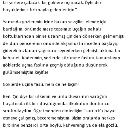
bir yerlere çalacak, bir göklere uçuracak. Öyle der
büyüklerimiz fırtınayla gelenler için.”
Yanımda gözlerimin içine bakan sevgilim, elimde içki
bardağım, önümde meze tepsimle uçağın pahalı
koltuklarından birine uzanmış Çin’den dönerken gelmemişti
de, dün pencerenin önünde akşamüstü inceden başlayıp,
giderek hızlanan yağmuru seyrederken gelmişti aklıma bu
kehanet. Kaderimin, yerlerde sürünme faslını tamamlayıp
göklerde uçma faslına geçmiş olduğunu düşünerek,
gülümsemiştim keyifle!
Göklerde uçma faslı, hem de ne biçim!
Ben, Çin diye bir ülkenin ve ünlü duvarının varlığını
hayatımda ilk kez duyduğumda, ilkokulun dördüncü
sınıfındaydım. Öğretmenden dinlediğim “sarı ırk”ı hayal
etmeye çalışmış, becerememiştim. Bizim oralarda herkes
birbirine benzerdi; orta boylu, kahverengi ya da ela gözlü,