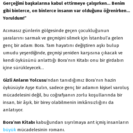
Gerçeğimi başkalarına kabul ettirmeye çalışırken… Benim
gibi binlerce, on binlerce insanın var olduğunu öğrenirken…
Yoruldum!”
Acımasız günlerin gölgesinde geçen çocukluğunun
yaralarını sarmak ve geçmişini silmek için İstanbul’a gelen
genç bir adam: Bora. Tam hayatını değiştiren aşkı bulup
umudu yeşerdiğinde, geçmişi yeniden karşısına çıkacak ve
kendi öyküsünü anlattığı Bora’nın Kitabı onu bir girdabın
içine sürükleyecek…
Gizli Anların Yolcusu
‘ndan tanıdığımız Bora’nın hazin
öyküsüyle Ayşe Kulın, sadece genç bir adamın kişisel varoluş
mücadelesini değil, bu coğrafyanın zorlu koşullarında bir
insan, bir âşık, bir birey olabilmenin imkânsızlığını da
anlatıyor.
Bora’nın Kitabı
kabuğundan sıyrılmaya ant içmiş insanların
büyük
mücadelesinin romanı.