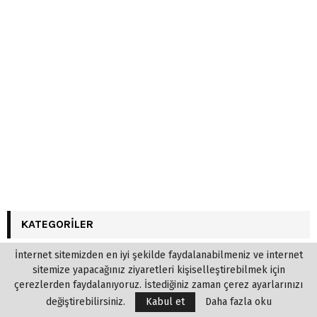
KATEGORILER
İnternet sitemizden en iyi şekilde faydalanabilmeniz ve internet
100 TEMEL ESER
sitemize yapacağınız ziyaretleri kişiselleştirebilmek için
Anı-Hatıra
çerezlerden faydalanıyoruz. İstediğiniz zaman çerez ayarlarınızı
Araştırma-Eleştiri-İnceleme
değiştirebilirsiniz.
Kabul et
Daha fazla oku