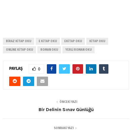
BIRAZ KITAP OKU
E KITAP OKU
EKITAP OKU
KITAP OKU
ONLINE KITAP OKU
ROMAN OKU
YERLI ROMAN OKU
PAYLAŞ
0
ÖNCEKI YAZI
Bir Delinin Sınav Günlüğü
SONRAKI YAZI