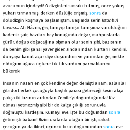
avucumun içindeydi! O dizginleri sımsıkı tutmuş, önce yokuş
yukarı tırmanmış, derken düzlüğe erişmiş,
sonra
da
doludizgin koşmaya başlamıştım. Başımda serin
İstanbul
havası…
Ah Nâzım, geç tanıyıp tanışır tanışmaz vurulduğum
kadersiz şair, bazıları bey konağında doğar, mahpuslarda
çürür, doğup doğacağına pişman olur senin gibi, bazısının
da benim gibi şansı yaver gider, zindanından kurtarır kendini,
dünyaya kanat açar diye düşündüm ve yanından geçmekte
olduğum ağaca üç kere tık tık vurdum parmaklarımı
bükerek!
İnsanın nazarı en çok kendine değer, demişti anam, aslanlar
gibi dört erkek çocuğuyla başlık parası getireceği kesin akça
pakça iki kızının ardından Cemile’yi doğurduğunda! Kız
olması yetmezmiş gibi bir de kalça çıkığı sorunuyla
doğmuştu kardeşim. Kumayı eve, işte bu doğumdan
sonra
getirmişti babam! Bizim oralarda olağan bir işti, sakat
çocuğun ya da ikinci, üçüncü kızın doğumundan
sonra
eve