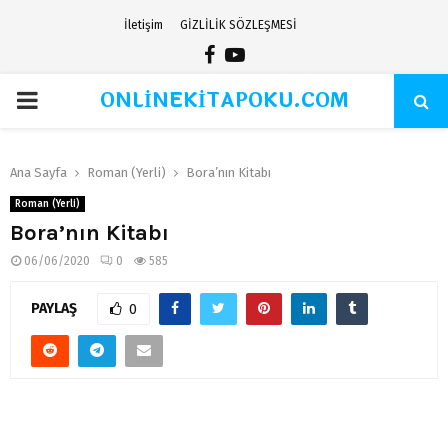
İletişim
GİZLİLİK SÖZLEŞMESİ
Facebook
Youtube
ONLİNEKİTAPOKU.COM
PRIMARY
MENU
Ana Sayfa
Roman (Yerli)
Bora’nın Kitabı
Roman (Yerli)
Bora’nın Kitabı
06/06/2020
0
585
PAYLAŞ
0