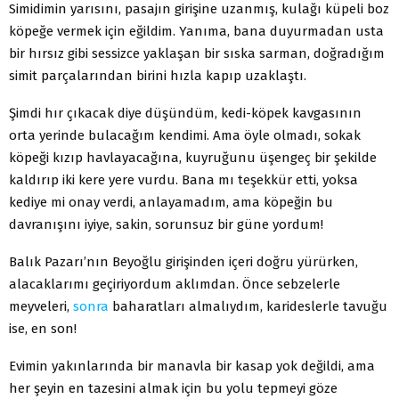
Simidimin yarısını, pasajın girişine uzanmış, kulağı küpeli boz
köpeğe vermek için eğildim. Yanıma, bana duyurmadan usta
bir hırsız gibi sessizce yaklaşan bir sıska sarman, doğradığım
simit parçalarından birini hızla kapıp uzaklaştı.
Şimdi hır çıkacak diye düşündüm, kedi-köpek kavgasının
orta yerinde bulacağım kendimi. Ama öyle olmadı, sokak
köpeği kızıp havlayacağına, kuyruğunu üşengeç bir şekilde
kaldırıp iki kere yere vurdu. Bana mı teşekkür etti, yoksa
kediye mi onay verdi, anlayamadım, ama köpeğin bu
davranışını iyiye, sakin, sorunsuz bir güne yordum!
Balık Pazarı’nın Beyoğlu girişinden içeri doğru yürürken,
alacaklarımı geçiriyordum aklımdan. Önce sebzelerle
meyveleri,
sonra
baharatları almalıydım, karideslerle tavuğu
ise, en son!
Evimin yakınlarında bir manavla bir kasap yok değildi, ama
her şeyin en tazesini almak için bu yolu tepmeyi göze