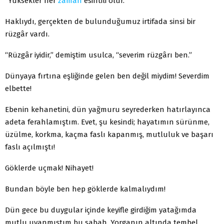
“Yüksekler her
zaman
esintili olur.”
Haklıydı, gerçekten de bulunduğumuz irtifada sinsi bir
rüzgâr vardı.
“Rüzgâr iyidir,” demiştim usulca, “severim rüzgârı ben.”
Dünyaya fırtına eşliğinde gelen ben değil miydim! Severdim
elbette!
Ebenin kehanetini, dün yağmuru seyrederken hatırlayınca
adeta ferahlamıştım. Evet, şu kesindi; hayatımın sürünme,
üzülme, korkma, kaçma faslı kapanmış, mutluluk ve başarı
faslı açılmıştı!
Göklerde uçmak! Nihayet!
Bundan böyle ben hep göklerde kalmalıydım!
Dün gece bu duygular içinde keyifle girdiğim yatağımda
mutlu uyanmıştım bu sabah. Yorganın altında tembel