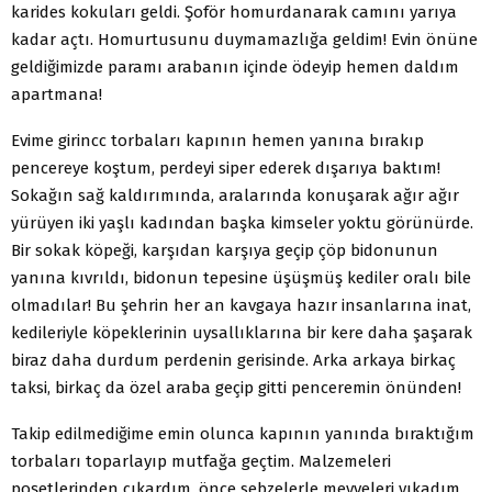
karides kokuları geldi. Şoför homurdanarak camını yarıya
kadar açtı. Homurtusunu duymamazlığa geldim! Evin önüne
geldiğimizde paramı arabanın içinde ödeyip hemen daldım
apartmana!
Evime girincc torbaları kapının hemen yanına bırakıp
pencereye koştum, perdeyi siper ederek dışarıya baktım!
Sokağın sağ kaldırımında, aralarında konuşarak ağır ağır
yürüyen iki yaşlı kadından başka kimseler yoktu görünürde.
Bir sokak köpeği, karşıdan karşıya geçip çöp bidonunun
yanına kıvrıldı, bidonun tepesine üşüşmüş kediler oralı bile
olmadılar! Bu şehrin her an kavgaya hazır insanlarına inat,
kedileriyle köpeklerinin uysallıklarına bir kere daha şaşarak
biraz daha durdum perdenin gerisinde. Arka arkaya birkaç
taksi, birkaç da özel araba geçip gitti penceremin önünden!
Takip edilmediğime emin olunca kapının yanında bıraktığım
torbaları toparlayıp mutfağa geçtim. Malzemeleri
poşetlerinden çıkardım, önce sebzelerle meyveleri yıkadım,