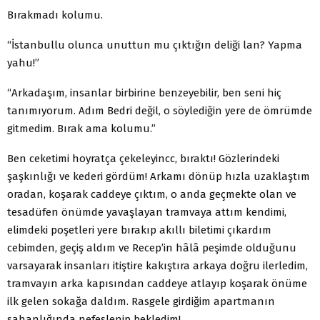
Bırakmadı kolumu.
“İstanbullu olunca unuttun mu çıktığın deliği lan? Yapma
yahu!”
“Arkadaşım, insanlar birbirine benzeyebilir, ben seni hiç
tanımıyorum. Adım Bedri değil, o söylediğin yere de ömrümde
gitmedim. Bırak ama kolumu.”
Ben ceketimi hoyratça çekeleyincc, bıraktı! Gözlerindeki
şaşkınlığı ve kederi gördüm! Arkamı dönüp hızla uzaklaştım
oradan, koşarak caddeye çıktım, o anda geçmekte olan ve
tesadüfen önümde yavaşlayan tramvaya attım kendimi,
elimdeki poşetleri yere bırakıp akıllı biletimi çıkardım
cebimden, geçiş aldım ve Recep’in hâlâ peşimde olduğunu
varsayarak insanları itiştire kakıştıra arkaya doğru ilerledim,
tramvayın arka kapısından caddeye atlayıp koşarak önüme
ilk gelen sokağa daldım. Rasgele girdiğim apartmanın
sahanlığında nefeslenip bekledim!