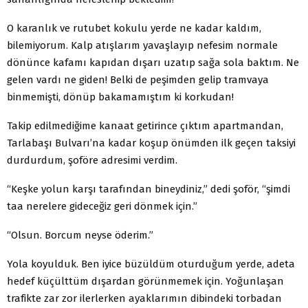
O karanlık ve rutubet kokulu yerde ne kadar kaldım,
bilemiyorum. Kalp atışlarım yavaşlayıp nefesim normale
dönünce kafamı kapıdan dışarı uzatıp sağa sola baktım. Ne
gelen vardı ne giden! Belki de peşimden gelip tramvaya
binmemişti, dönüp bakamamıştım ki korkudan!
Takip edilmediğime kanaat getirince çıktım apartmandan,
Tarlabaşı Bulvarı’na kadar koşup önümden ilk geçen taksiyi
durdurdum, şoföre adresimi verdim.
“Keşke yolun karşı tarafından bineydiniz,” dedi şoför, “şimdi
taa nerelere gideceğiz geri dönmek için.”
“Olsun. Borcum neyse öderim.”
Yola koyulduk. Ben iyice büzüldüm oturduğum yerde, adeta
hedef küçülttüm dışardan görünmemek için. Yoğunlaşan
trafikte zar zor ilerlerken ayaklarımın dibindeki torbadan