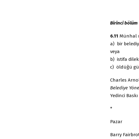
Birinci bölüm
6.11
Münhal m
a) bir beledi
veya
b) istifa dile
c) öldüğü g
Charles Arno
Belediye Yöne
Yedinci Baskı
*
Pazar
Barry Fairbr