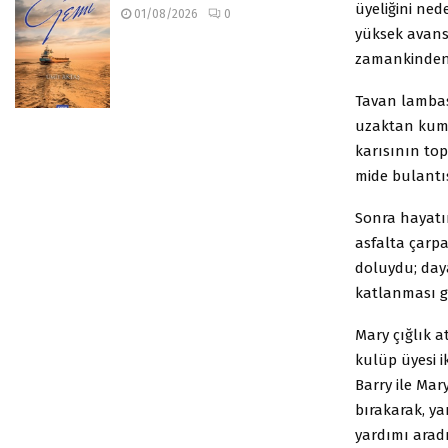
üyeliğini ned
01/08/2026
0
yüksek avans
zamankinden
Tavan lambas
uzaktan kuman
karısının top
mide bulantıs
Sonra hayatı
asfalta çarpa
doluydu; day
katlanması g
Mary çığlık a
kulüp üyesi i
Barry ile Mar
bırakarak, ya
yardımı aradı