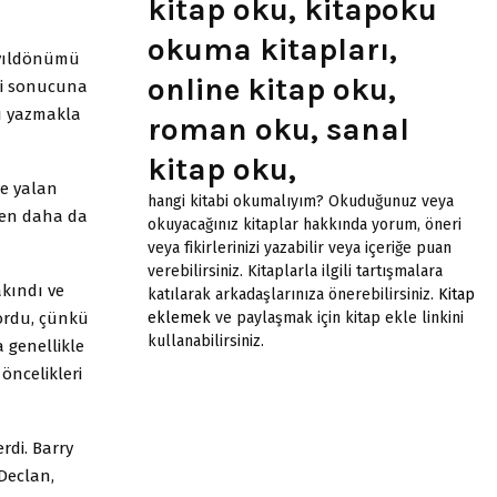
kitap oku, kitapoku
okuma kitapları,
 yıldönümü
online kitap oku,
ği sonucuna
zı yazmakla
roman oku, sanal
kitap oku,
ye yalan
hangi kitabi okumalıyım? Okuduğunuz veya
nden daha da
okuyacağınız kitaplar hakkında yorum, öneri
veya fikirlerinizi yazabilir veya içeriğe puan
verebilirsiniz. Kitaplarla ilgili tartışmalara
kındı ve
katılarak arkadaşlarınıza önerebilirsiniz.
Kitap
yordu, çünkü
eklemek
ve paylaşmak için kitap ekle linkini
kullanabilirsiniz.
 genellikle
öncelikleri
rdi. Barry
 Declan,