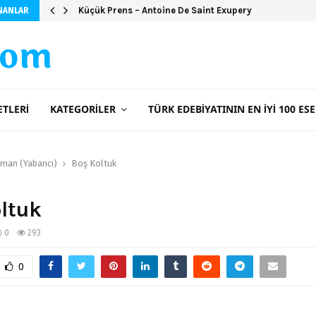
Küçük Prens – Antoine De Saint Exupery
NANLAR
com
ETLERI
KATEGORILER
TÜRK EDEBIYATININ EN İYI 100 ESE
man (Yabancı)
Boş Koltuk
ltuk
0
293
0