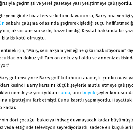
ğrısıyla geçirmişti ve yerel gazeteye yazı yetiştirmeye çalışıyordu.
ğle yemeğinde biraz ters ve ketum davranınca, Barry ona verdiği
ün
sabahı çalışma odasında geçirerek işlediği suçu hafifletmedi
y’nin, aksini öne sürse de, hazzetmediği Krystal hakkında bir ya
 bilakis kötü olmuştu.
 eritmek için, “Mary, seni akşam yemeğine çıkarmak istiyorum” di
Çocuklar, on dokuz yıl! Tam on dokuz yıl oldu ve anneniz eskisi
yor,”
ry gülümseyince Barry golf kulübünü aramıştı, çünkü orası ya
arı kesindi. Barry karısını küçük şeylerle mutlu etmeye çalışı
dikleri neredeyse yirmi yıldan
sonra
, onu
büyük
şeyler konusunda
ğına uğrattığını fark etmişti. Bunu kasıtlı yapmıyordu. Hayattaki 
 o kadar.
y’nin dört çocuğu, bakıcıya ihtiyaç duymayacak kadar büyümüşle
z veda ettiğinde televizyon seyrediyorlardı, sadece en küçükleri