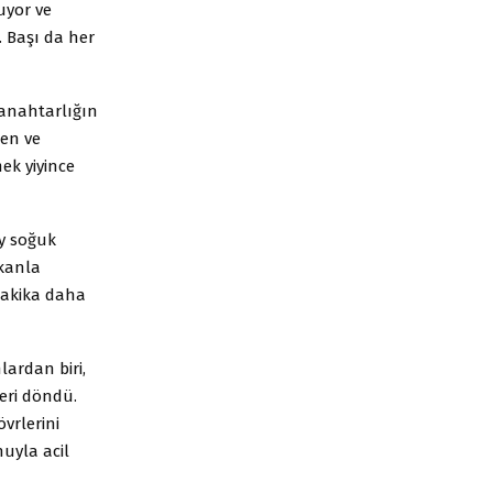
uyor ve
 Başı da her
 anahtarlığın
ken ve
mek yiyince
ry soğuk
 kanla
dakika daha
ardan biri,
eri döndü.
vrlerini
nuyla acil