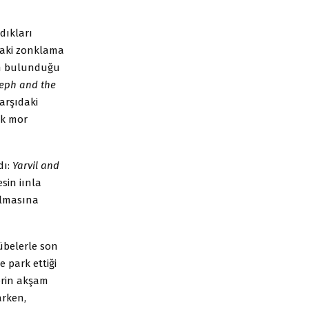
dıkları
daki zonklama
rin bulunduğu
eph and the
Karşıdaki
ek mor
dı:
Yarvil and
sin iınla
olmasına
belerle son
 park ettiği
erin akşam
arken,