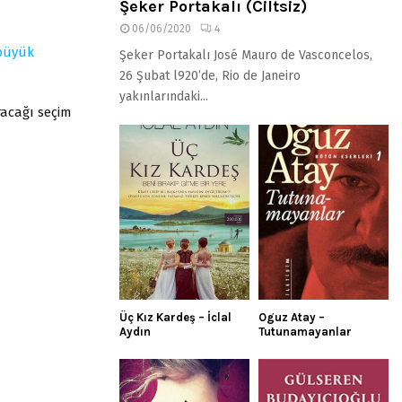
Şeker Portakalı (Ciltsiz)
06/06/2020
4
büyük
Şeker Portakalı José Mauro de Vasconcelos,
26 Şubat l920’de, Rio de Janeiro
yakınlarındaki...
racağı seçim
Üç Kız Kardeş – İclal
Oguz Atay –
Aydın
Tutunamayanlar