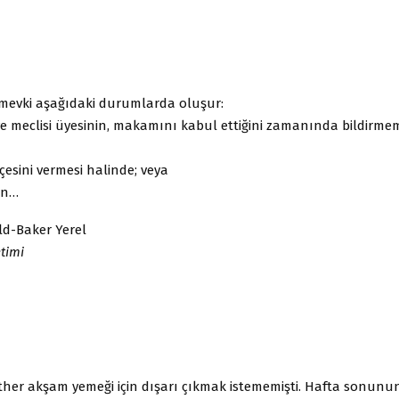
evki aşağıdaki durumlarda oluşur:
ye meclisi üyesinin, makamını kabul ettiğini zamanında bildirmem
kçesini vermesi halinde; veya
ün…
ld-Baker Yerel
timi
other akşam yemeği için dışarı çıkmak istememişti. Hafta sonun