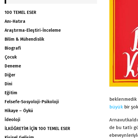
100 TEMEL ESER
Anı-Hatıra
Araştırma-Eleştiri-İnceleme
Bilim & Mühendislik
Biografi
Çocuk
Deneme
Diğer
Dini
Eğitim
beklenmedik b
Felsefe-Sosyoloji-Psikoloji
büyük
bir şok
Hikaye – Öykü
Arnavutkaldı
İdeoloji
de bu tatlı g
İLKÖĞRETİM İÇİN 100 TEMEL ESER
ebeveynleriyl
Kişisel Gelişim