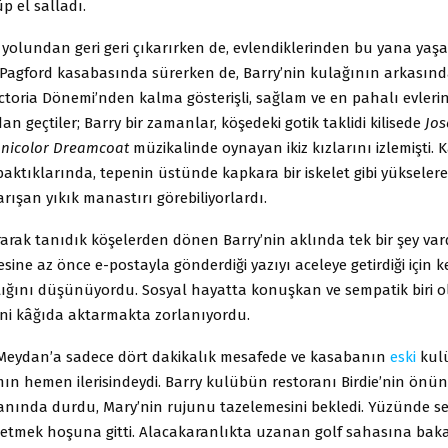
p el salladı.
 yolundan geri geri çıkarırken de, evlendiklerinden bu yana yaşa
 Pagford kasabasında sürerken de, Barry’nin kulağının arkasın
ictoria Dönemi’nden kalma gösterişli, sağlam ve en pahalı evle
n geçtiler; Barry bir zamanlar, köşedeki gotik taklidi kilisede
Jos
nicolor Dreamcoat
müzikalinde oynayan ikiz kızlarını izlemişti. 
ktıklarında, tepenin üstünde kapkara bir iskelet gibi yükseler
ışan yıkık manastırı görebiliyorlardı.
rarak tanıdık köşelerden dönen Barry’nin aklında tek bir şey var
sine az önce e-postayla gönderdiği yazıyı aceleye getirdiği için ke
tığını düşünüyordu. Sosyal hayatta konuşkan ve sempatik biri 
iğini kâğıda aktarmakta zorlanıyordu.
Meydan’a sadece dört dakikalık mesafede ve kasabanın
eski
kulü
n hemen ilerisindeydi. Barry kulübün restoranı Birdie’nin önüne
anında durdu, Mary’nin rujunu tazelemesini bekledi. Yüzünde s
setmek hoşuna gitti. Alacakaranlıkta uzanan golf sahasına bak