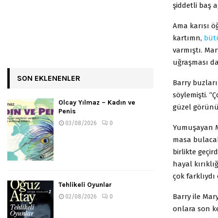
şiddetli baş a
Ama karısı ö
kartımn,
büt
varmıştı. Mar
uğraşması da
SON EKLENENLER
Barry buzları
söylemişti. “
Olcay Yılmaz – Kadın ve
güzel görünü
Penis
03/08/2026
0
Yumuşayan Ma
masa bulacakl
birlikte geçir
hayal kırıklı
çok farklıydı
Tehlikeli Oyunlar
Barry ile Mar
02/08/2026
0
onlara son ke