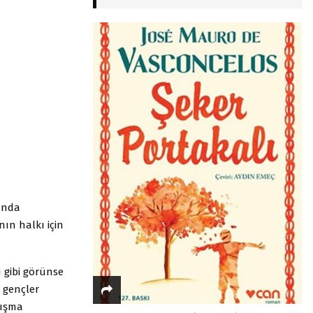
şında
ın halkı için
lı gibi görünse
 gençler
tışma