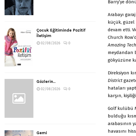
Barry’ye dönü
Arabayı garaj
küçük, güzel
devam etti. V
Çocuk Eğitiminde Pozitif
İletişim
Church Row’da
02/08/2026
0
Amazing Tech
meydandan ba
gökyüzüne kar
Direksiyon kı
District
gazete
Gözlerin..
hataları yap
02/08/2026
0
karşın, kişil
Golf kulübü 
bulduğu kısmı
arabasının y
havasını his
Gemi