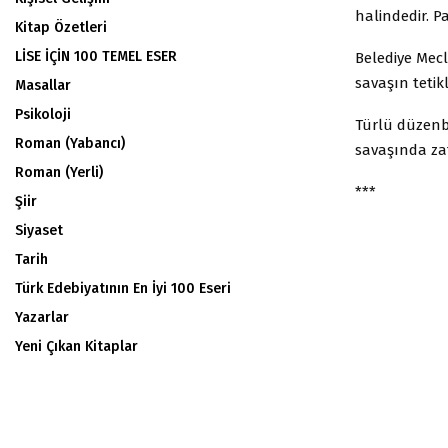
halindedir. Pa
Kitap Özetleri
LİSE İÇİN 100 TEMEL ESER
Belediye Mec
savaşın tetikl
Masallar
Psikoloji
Türlü düzenba
Roman (Yabancı)
savaşında zaf
Roman (Yerli)
***
Şiir
Siyaset
Tarih
Türk Edebiyatının En İyi 100 Eseri
Yazarlar
Yeni Çıkan Kitaplar