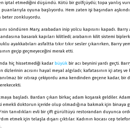
en iptal etmediğini düşündü. Kötü bir golfçüydü; topa yanlış vur
 puanlarıyla oyuna başlıyordu. Hem zaten işi başından aşkındı.
 beter zonkluyordu.
ını söndüren Mary, arabadan inip yolcu kapısını kapadı. Barry
dasına basarak kapıları kilitledi; arabanın kilit sistemi bipler
uklu ayakkabıları asfaltta tıkır tıkır sesler çıkarırken, Barry ye
ının geçip geçmeyeceğini merak etti.
nda hiç hissetmediği kadar
büyük
bir acı beynini yardı geçti. Bar
n dizlerinin acısını hayal meyal algıladı; kafatasının içi ateş ve
anılmaz bir ıstırap çekiyordu ama kendinden geçene kadar, bir 
erekecekti.
tmaya başladı. Bardan çıkan birkaç adam koşarak geldiler. Adaml
ki emekli doktorun içeride olup olmadığına bakmak için binaya g
y’nin tanıdıkları evli bir çift gürültüyü restorandan duyunca ordö
rdım etmek için telaşla dışarı çıktılar. Kadının kocası cep telefo
.