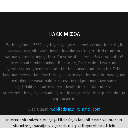
HAKKIMIZDA
Web sayfamız, 5651 sayılı yasaya göre hizmet vermektedir. İlgili
yasaya göre, site yönetiminin hukuka aykırı içerikleri denetim
yapma yükümlülüğü yoktur. Bu sebeple, sitemiz "uyar ve kaldır"
prensibini benimsemiştir. Bu site de, Eserlerden kısa alıntı
yapılarak okuyuculara kitabı tanıtma amacı güdülmüştür. Telif
hakkına mevzu olan eserlerin yasal olmayan bir şekilde paylaşıma
açıldığını ve yasal haklarına uyulmadığını düşünüyorsanız,
aşağıdaki mail adresinden ulaşabilirsiniz. Kanunlar ve
yönetmelikler çerçevesinde içerik kısa içinde kaldırılıp size dönüş
yapılacaktır.
Bize Ulaşın:
webiletisim29 @ gmail.com
İnternet sitemizden en iyi şekilde faydalanabilmeniz ve internet
sitemize yapacağınız ziyaretleri kişiselleştirebilmek için