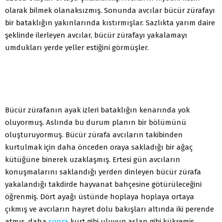
olarak bilmek olanaksızmış. Sonunda avcılar bücür zürafayı
bir bataklığın yakınlarında kıstırmışlar. Sazlıkta yarım daire
şeklinde ilerleyen avcılar, bücür zürafayı yakalamayı
umdukları yerde yeller estiğini görmüşler.
Bücür zürafanın ayak izleri bataklığın kenarında yok
oluyormuş. Aslında bu durum planın bir bölümünü
oluşturuyormuş. Bücür zürafa avcıların takibinden
kurtulmak için daha önceden oraya sakladığı bir ağaç
kütüğüne binerek uzaklaşmış. Ertesi gün avcıların
konuşmalarını saklandığı yerden dinleyen bücür zürafa
yakalandığı takdirde hayvanat bahçesine götürüleceğini
öğrenmiş. Dört ayağı üstünde hoplaya hoplaya ortaya
çıkmış ve avcıların hayret dolu bakışları altında iki perende
atmış, daha
sonra
kurt gibi uluyup aslan gibi kükremiş.