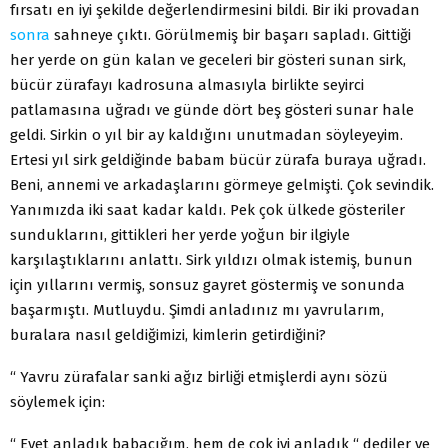
fırsatı en iyi şekilde değerlendirmesini bildi. Bir iki provadan
sonra
sahneye çıktı. Görülmemiş bir başarı sapladı. Gittiği
her yerde on gün kalan ve geceleri bir gösteri sunan sirk,
bücür zürafayı kadrosuna almasıyla birlikte seyirci
patlamasına uğradı ve günde dört beş gösteri sunar hale
geldi. Sirkin o yıl bir ay kaldığını unutmadan söyleyeyim.
Ertesi yıl sirk geldiğinde babam bücür zürafa buraya uğradı.
Beni, annemi ve arkadaşlarını görmeye gelmişti. Çok sevindik.
Yanımızda iki saat kadar kaldı. Pek çok ülkede gösteriler
sunduklarını, gittikleri her yerde yoğun bir ilgiyle
karşılaştıklarını anlattı. Sirk yıldızı olmak istemiş, bunun
için yıllarını vermiş, sonsuz gayret göstermiş ve sonunda
başarmıştı. Mutluydu. Şimdi anladınız mı yavrularım,
buralara nasıl geldiğimizi, kimlerin getirdiğini?
“ Yavru zürafalar sanki ağız birliği etmişlerdi aynı sözü
söylemek için:
“ Evet anladık babacığım, hem de çok iyi anladık “ dediler ve