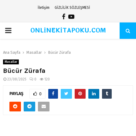
İletişim
GİZLİLİK SÖZLEŞMESİ
Facebook
Youtube
ONLİNEKİTAPOKU.COM
PRIMARY
MENU
Ana Sayfa
Masallar
Bücür Zürafa
Masallar
Bücür Zürafa
23/08/2025
0
120
PAYLAŞ
0