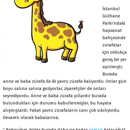
İstanbul
Gülhane
Parkı’ndaki
hayvanat
bahçesinde
zürafalar
için oldukça
geniş bir yer
ayrılmıştı.
Burada
anne ve baba zürafa ile iki yavru zürafa kalıyordu. Onlar gün
boyu salına salına geziyorlar, ziyaretçiler de onları
seyrediyordu. Anne ve baba zürafa yıllardır burada
bulundukları için durumu kabullenmişler, bu hayata
alışmışlardı. Fakat yavru zürafaların canı çok sıkılıyordu.
Devamlı olarak babalarına;
“ Babacığım, bizler burada daha ne kadar
zaman
kalacağız?