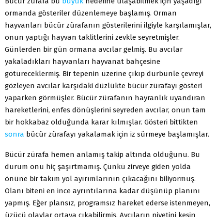
Bücür zürafa bu
büyük
hedefine ulaşabilmek için yaşadığı
ormanda gösteriler düzenlemeye başlamış. Orman
hayvanları bücür zürafanın gösterilerini ilgiyle karşılamışlar,
onun yaptığı hayvan taklitlerini zevkle seyretmişler.
Günlerden bir gün ormana avcılar gelmiş. Bu avcılar
yakaladıkları hayvanları hayvanat bahçesine
götüreceklermiş. Bir tepenin üzerine çıkıp dürbünle çevreyi
gözleyen avcılar karşıdaki düzlükte bücür zürafayı gösteri
yaparken görmüşler. Bücür zürafanın hayranlık uyandıran
hareketlerini, enfes dönüşlerini seyreden avcılar, onun tam
bir hokkabaz olduğunda karar kılmışlar. Gösteri bittikten
sonra
bücür zürafayı yakalamak için iz sürmeye başlamışlar.
Bücür zürafa hemen anlamış takip altında olduğunu. Bu
durum onu hiç şaşırtmamış. Çünkü zirveye giden yolda
önüne bir takım yol ayırımlarının çıkacağını biliyormuş.
Olanı biteni en ince ayrıntılarına kadar düşünüp planını
yapmış. Eğer plansız, programsız hareket ederse istenmeyen,
üzücü olaylar ortaya çıkabilirmiş. Avcıların niyetini kesin