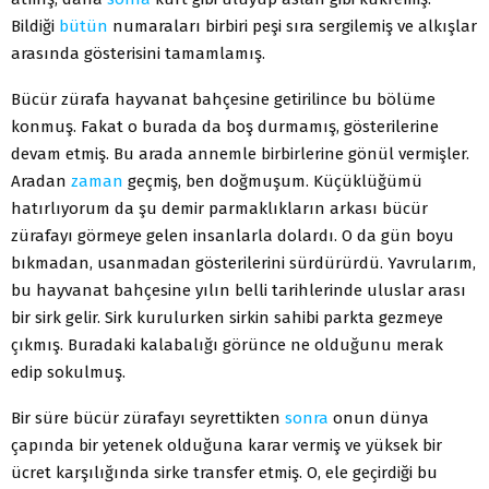
Bildiği
bütün
numaraları birbiri peşi sıra sergilemiş ve alkışlar
arasında gösterisini tamamlamış.
Bücür zürafa hayvanat bahçesine getirilince bu bölüme
konmuş. Fakat o burada da boş durmamış, gösterilerine
devam etmiş. Bu arada annemle birbirlerine gönül vermişler.
Aradan
zaman
geçmiş, ben doğmuşum. Küçüklüğümü
hatırlıyorum da şu demir parmaklıkların arkası bücür
zürafayı görmeye gelen insanlarla dolardı. O da gün boyu
bıkmadan, usanmadan gösterilerini sürdürürdü. Yavrularım,
bu hayvanat bahçesine yılın belli tarihlerinde uluslar arası
bir sirk gelir. Sirk kurulurken sirkin sahibi parkta gezmeye
çıkmış. Buradaki kalabalığı görünce ne olduğunu merak
edip sokulmuş.
Bir süre bücür zürafayı seyrettikten
sonra
onun dünya
çapında bir yetenek olduğuna karar vermiş ve yüksek bir
ücret karşılığında sirke transfer etmiş. O, ele geçirdiği bu