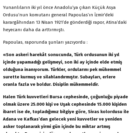
Yunanlıların iki yıl önce Anadolu’ya çıkan Küçük Asya
Ordusu’nun komutanı general Papoulas’ın İzmir’deki
karargâhından 13 Nisan 1921’de gönderdiği rapor, Atina’daki
heyecanı daha da arttırmıştı.
Papoulas, raporunda şunları yazıyordu :
«Son askeri harekât sonucunda, Türk ordusunun iki yıl
içinde yapamadığı gelişmeyi, son iki ay içinde elde etmiş
olduğuna inanıyorum. Türkler, ordularını pek mükemmel
surette kurmuş ve silahlandırmıştır. Subayları, erlere
oranla fazla ve boldur. Disiplin mükemmeldir.
Halen Türk kuvvetleri Bursa cephesinde, çoğunluğu piyade
olmak üzere 25.000 kişi ve Uşak cephesinde 15.000 kişiden
ibaret ise de, topladığımız bilgiye göre, Sivas kolordusu ile
Adana ve Kafkas’dan gelecek yeni kuvvetler ve yeniden
asker toplanarak yirmi gün içinde bu miktar artmış