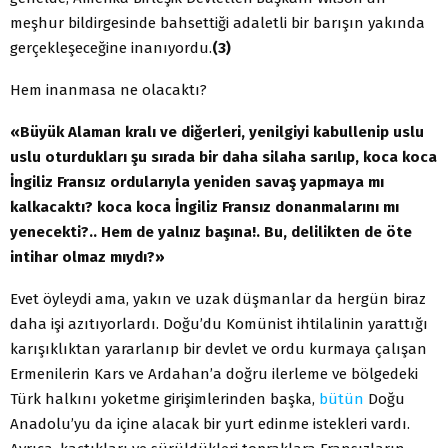
meşhur bildirgesinde bahsettiği adaletli bir barışın yakında
gerçekleşeceğine inanıyordu.
(3)
Hem inanmasa ne olacaktı?
«Büyük Alaman kralı ve diğerleri, yenilgiyi kabullenip uslu
uslu oturdukları şu sırada bir daha silaha sarılıp, koca koca
İngiliz Fransız ordularıyla yeniden savaş yapmaya mı
kalkacaktı? koca koca İngiliz Fransız donanmalarını mı
yenecekti?.. Hem de yalnız başına!. Bu, delilikten de öte
intihar olmaz mıydı?»
Evet öyleydi ama, yakın ve uzak düşmanlar da hergün biraz
daha işi azıtıyorlardı. Doğu’du Komünist ihtilalinin yarattığı
karışıklıktan yararlanıp bir devlet ve ordu kurmaya çalışan
Ermenilerin Kars ve Ardahan’a doğru ilerleme ve bölgedeki
Türk halkını yoketme girişimlerinden başka,
bütün
Doğu
Anadolu’yu da içine alacak bir yurt edinme istekleri vardı.