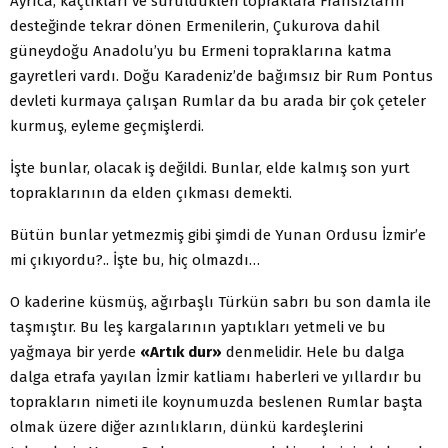
Ayrıca, kaçtıkları ve sürüldükleri topraklara Fransızların
desteğinde tekrar dönen Ermenilerin, Çukurova dahil
güneydoğu Anadolu’yu bu Ermeni topraklarına katma
gayretleri vardı. Doğu Karadeniz’de bağımsız bir Rum Pontus
devleti kurmaya çalışan Rumlar da bu arada bir çok çeteler
kurmuş, eyleme geçmişlerdi.
İşte bunlar, olacak iş değildi. Bunlar, elde kalmış son yurt
topraklarının da elden çıkması demekti.
Bütün bunlar yetmezmiş gibi şimdi de Yunan Ordusu İzmir’e
mi çıkıyordu?.. İşte bu, hiç olmazdı…
O kaderine küsmüş, ağırbaşlı Türkün sabrı bu son damla ile
taşmıştır. Bu leş kargalarının yaptıkları yetmeli ve bu
yağmaya bir yerde
«Artık dur»
denmelidir. Hele bu dalga
dalga etrafa yayılan İzmir katliamı haberleri ve yıllardır bu
toprakların nimeti ile koynumuzda beslenen Rumlar başta
olmak üzere diğer azınlıkların, dünkü kardeşlerini