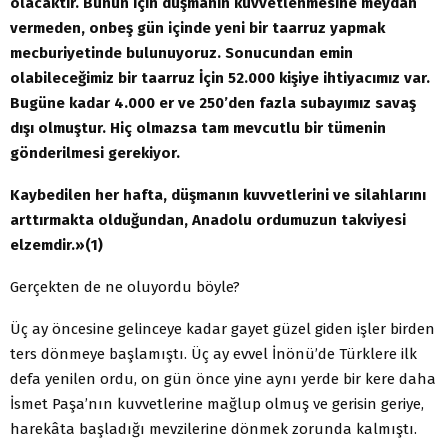
olacaktır. Bunun için düşmanın kuvvetlenmesine meydan
vermeden, onbeş gün içinde yeni bir taarruz yapmak
mecburiyetinde bulunuyoruz. Sonucundan emin
olabileceğimiz bir taarruz İçin 52.000 kişiye ihtiyacımız var.
Bugüne kadar 4.000 er ve 250’den fazla subayımız savaş
dışı olmuştur. Hiç olmazsa tam mevcutlu bir tümenin
gönderilmesi gerekiyor.
Kaybedilen her hafta, düşmanın kuvvetlerini ve silahlarını
arttırmakta olduğundan, Anadolu ordumuzun takviyesi
elzemdir.»(1)
Gerçekten de ne oluyordu böyle?
Üç ay öncesine gelinceye kadar gayet güzel giden işler birden
ters dönmeye başlamıştı. Üç ay evvel İnönü’de Türklere ilk
defa yenilen ordu, on gün önce yine aynı yerde bir kere daha
İsmet Paşa’nın kuvvetlerine mağlup olmuş ve gerisin geriye,
harekâta başladığı mevzilerine dönmek zorunda kalmıştı.