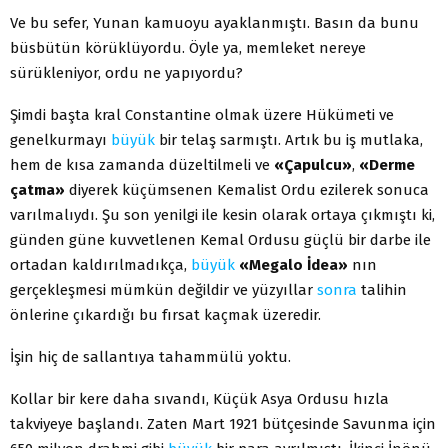
Ve bu sefer, Yunan kamuoyu ayaklanmıştı. Basın da bunu
büsbütün körüklüyordu. Öyle ya, memleket nereye
sürükleniyor, ordu ne yapıyordu?
Şimdi başta kral Constantine olmak üzere Hükümeti ve
genelkurmayı
büyük
bir telaş sarmıştı. Artık bu iş mutlaka,
hem de kısa zamanda düzeltilmeli ve
«Çapulcu»
,
«Derme
çatma»
diyerek küçümsenen Kemalist Ordu ezilerek sonuca
varılmalıydı. Şu son yenilgi ile kesin olarak ortaya çıkmıştı ki,
günden güne kuvvetlenen Kemal Ordusu güçlü bir darbe ile
ortadan kaldırılmadıkça,
büyük
«Megalo İdea»
nın
gerçekleşmesi mümkün değildir ve yüzyıllar
sonra
talihin
önlerine çıkardığı bu fırsat kaçmak üzeredir.
İşin hiç de sallantıya tahammülü yoktu.
Kollar bir kere daha sıvandı, Küçük Asya Ordusu hızla
takviyeye başlandı. Zaten Mart 1921 bütçesinde Savunma için