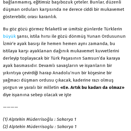
bağlanmamış, eğitimsiz başıbozuk çeteler. Bunlar, düzenli
düşman orduları karşısında ne derece ciddi bir mukavemet
gösterebilir, orası karanlık.
Bu göz gözü görmez felaketli ve ümitsiz günlerde Türklerin
büyük
şansı, istila hırsı ile gözü dönmüş Yunan Ordusunun
İzmir’e ayak basışı ile hemen hemen aynı zamanda, bu
istilaya karşı ayaklanan dağınık mukavemet kuvvetlerini
derleyip toplayacak bir Türk Paşasının Samsun’da karaya
ayak basmasıdır. Devamlı savaşların ve isyanların bir
yıkıntıya çevirdiği harap Anadolu’nun bir köşesine bir
yağmacı düşman ordusu çıkacak, kaderine razı olmuş
yorgun ve yaralı bir milletin
«Ee. Artık bu kadarı da olmaz»
diye isyanına sebep olacak ve işte
————
(1) Alptekin Müderrisoğlu : Sakarya 1
(2) Alptekin Müderrisoglu : Sakarya 1