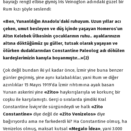
bayrağı rengi) elbise giymiş İris Veinoglon adındaki güzel bir
Rum kızı şöyle seslendi:
«Ben, Yunanlılığın Anadolu’daki ruhuyum. Uzun yıllar acı
çeken, umut besleyen ve düş içinde yaşayan Homeros’un
Altın Kelebek Ülkesinin çocuklarının ruhu.. ayaklarınızın
altına döktüğümüz şu güller, tutsak olarak yaşayan ve
ölürken dudaklarından Constantine Paleolog adı dökülen
kardeşlerimizin kanıyla boyanmıştır…»(2)
Çok değil bundan iki yıl kadar önce, İzmir yine buna benzer
günler geçirmiş, yine aynı kalabalıklar, yani Rum ve diğer
azınlıklar 15 Mayıs 1919’da İzmir rıhtımına ayak basan
Yunan askerini yine
«Zito»
haykırışlarıyla ve korkunç bir
coşku ile karşılamıştı. Gerçi o sıralarda şimdiki Kral
Constantine İsviçre’de sürgündeydi ve halk
«Zito
Constantine»
diye değil de
«Zito Venizelos»
diye
bağırıyordu ama ne farkederdi ki? Ha Constantine olmuş, ha
Venizelos olmuş, maksat kutsal
«Megalo İdea»
, yani 3.000