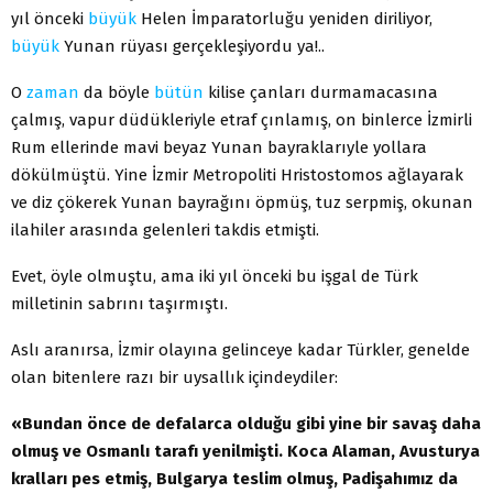
yıl önceki
büyük
Helen İmparatorluğu yeniden diriliyor,
büyük
Yunan rüyası gerçekleşiyordu ya!..
O
zaman
da böyle
bütün
kilise çanları durmamacasına
çalmış, vapur düdükleriyle etraf çınlamış, on binlerce İzmirli
Rum ellerinde mavi beyaz Yunan bayraklarıyle yollara
dökülmüştü. Yine İzmir Metropoliti Hristostomos ağlayarak
ve diz çökerek Yunan bayrağını öpmüş, tuz serpmiş, okunan
ilahiler arasında gelenleri takdis etmişti.
Evet, öyle olmuştu, ama iki yıl önceki bu işgal de Türk
milletinin sabrını taşırmıştı.
Aslı aranırsa, İzmir olayına gelinceye kadar Türkler, genelde
olan bitenlere razı bir uysallık içindeydiler:
«Bundan önce de defalarca olduğu gibi yine bir savaş daha
olmuş ve Osmanlı tarafı yenilmişti. Koca Alaman, Avusturya
kralları pes etmiş, Bulgarya teslim olmuş, Padişahımız da