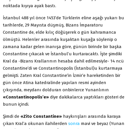
noktada kıyıya ayak bastı.
İstanbul 488 yıl önce 1453’de Türklerin eline aşağı yukarı bu
tarihlerde, 29 Mayısta düşmüş, Bizans İmparatoru
Constantine de, elde kılıç döğüşerek o gün kahramanca
ölmüştü. Helenler arasında kuşaktan kuşağa söylenip o
zamana kadar gelen inanışa göre, günün birinde bir başka
Constantine çıkacak ve İstanbul’u kurtaracaktı. İşte şimdiki
Kral da -Bizans Krallarının hesaba dahil edilmesiyle- 14 ncü
Constantine’di ve Constantinopolis (İstanbul)u kurtarmaya
gelmişti. Zaten Kral Constantine’in İzmir’e hareketinden bir
gün önce Atina katedralinde yapılan resmi ayinden
çıkışında, meydanı dolduran onbinlerce Yunanlının
«Constantinopolis’e»
diye dakikalarca yaptıkları gösteri de
bunun içindi.
Şimdi de
«Zito Constantine»
haykırışları arasında karaya
çıkan Kral’a okunan ilahilerden
sonra
mavi ve beyaz (Yunan