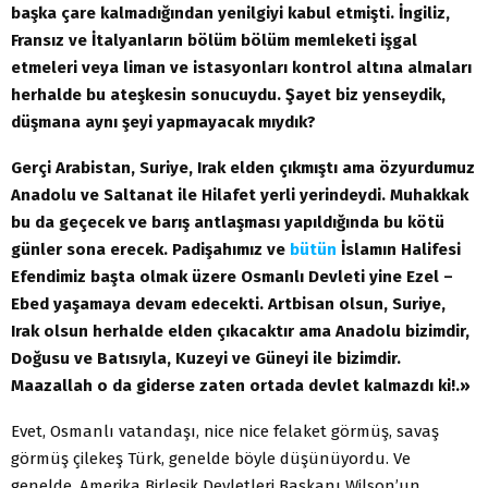
başka çare kalmadığından yenilgiyi kabul etmişti. İngiliz,
Fransız ve İtalyanların bölüm bölüm memleketi işgal
etmeleri veya liman ve istasyonları kontrol altına almaları
herhalde bu ateşkesin sonucuydu. Şayet biz yenseydik,
düşmana aynı şeyi yapmayacak mıydık?
Gerçi Arabistan, Suriye, Irak elden çıkmıştı ama özyurdumuz
Anadolu ve Saltanat ile Hilafet yerli yerindeydi. Muhakkak
bu da geçecek ve barış antlaşması yapıldığında bu kötü
günler sona erecek. Padişahımız ve
bütün
İslamın Halifesi
Efendimiz başta olmak üzere Osmanlı Devleti yine Ezel –
Ebed yaşamaya devam edecekti. Artbisan olsun, Suriye,
Irak olsun herhalde elden çıkacaktır ama Anadolu bizimdir,
Doğusu ve Batısıyla, Kuzeyi ve Güneyi ile bizimdir.
Maazallah o da giderse zaten ortada devlet kalmazdı ki!.»
Evet, Osmanlı vatandaşı, nice nice felaket görmüş, savaş
görmüş çilekeş Türk, genelde böyle düşünüyordu. Ve
genelde, Amerika Birleşik Devletleri Başkanı Wilson’un