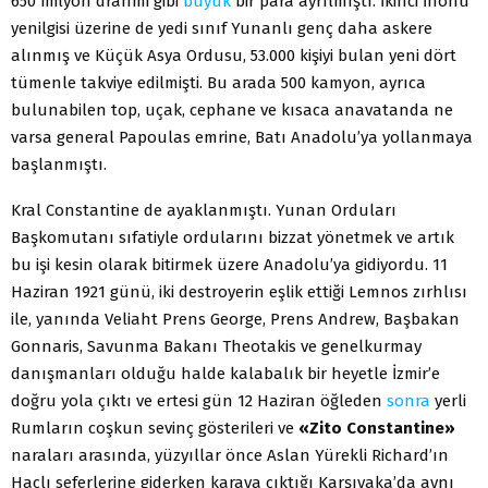
650 milyon drahmi gibi
büyük
bir para ayrılmıştı. İkinci İnönü
yenilgisi üzerine de yedi sınıf Yunanlı genç daha askere
alınmış ve Küçük Asya Ordusu, 53.000 kişiyi bulan yeni dört
tümenle takviye edilmişti. Bu arada 500 kamyon, ayrıca
bulunabilen top, uçak, cephane ve kısaca anavatanda ne
varsa general Papoulas emrine, Batı Anadolu’ya yollanmaya
başlanmıştı.
Kral Constantine de ayaklanmıştı. Yunan Orduları
Başkomutanı sıfatiyle ordularını bizzat yönetmek ve artık
bu işi kesin olarak bitirmek üzere Anadolu’ya gidiyordu. 11
Haziran 1921 günü, iki destroyerin eşlik ettiği Lemnos zırhlısı
ile, yanında Veliaht Prens George, Prens Andrew, Başbakan
Gonnaris, Savunma Bakanı Theotakis ve genelkurmay
danışmanları olduğu halde kalabalık bir heyetle İzmir’e
doğru yola çıktı ve ertesi gün 12 Haziran öğleden
sonra
yerli
Rumların coşkun sevinç gösterileri ve
«Zito Constantine»
naraları arasında, yüzyıllar önce Aslan Yürekli Richard’ın
Haçlı seferlerine giderken karaya çıktığı Karşıyaka’da aynı