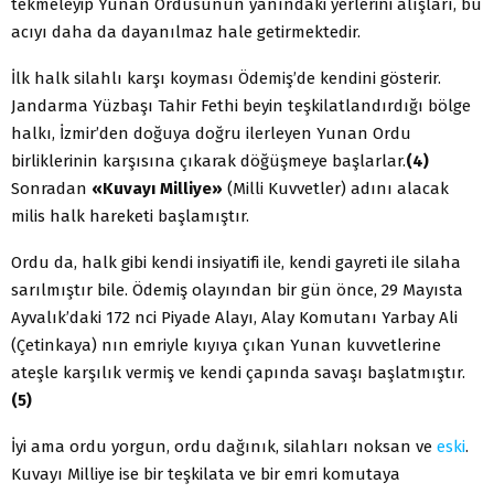
tekmeleyip Yunan Ordusunun yanındaki yerlerini alışları, bu
acıyı daha da dayanılmaz hale getirmektedir.
İlk halk silahlı karşı koyması Ödemiş’de kendini gösterir.
Jandarma Yüzbaşı Tahir Fethi beyin teşkilatlandırdığı bölge
halkı, İzmir’den doğuya doğru ilerleyen Yunan Ordu
birliklerinin karşısına çıkarak döğüşmeye başlarlar.
(4)
Sonradan
«Kuvayı Milliye»
(Milli Kuvvetler) adını alacak
milis halk hareketi başlamıştır.
Ordu da, halk gibi kendi insiyatifi ile, kendi gayreti ile silaha
sarılmıştır bile. Ödemiş olayından bir gün önce, 29 Mayısta
Ayvalık’daki 172 nci Piyade Alayı, Alay Komutanı Yarbay Ali
(Çetinkaya) nın emriyle kıyıya çıkan Yunan kuvvetlerine
ateşle karşılık vermiş ve kendi çapında savaşı başlatmıştır.
(5)
İyi ama ordu yorgun, ordu dağınık, silahları noksan ve
eski
.
Kuvayı Milliye ise bir teşkilata ve bir emri komutaya