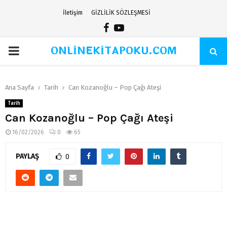
İletişim
GİZLİLİK SÖZLEŞMESİ
Facebook
Youtube
ONLİNEKİTAPOKU.COM
PRIMARY
MENU
Ana Sayfa
Tarih
Can Kozanoğlu – Pop Çağı Ateşi
Tarih
Can Kozanoğlu – Pop Çağı Ateşi
16/02/2026
0
65
PAYLAŞ
0