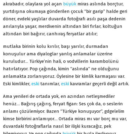
akrabadır, olaylara yol açan
büyük
miras aslında borçtur,
yurtdışına okumaya gönderilen çocuk “bir garip” halde geri
döner, evdeki yaşlılar duvarda fotoğrafı asılı paşa dedenin
anılarıyla yaşar, merdivenin altından biri fırlar, koltuğun
altından biri bağırır, canhıraş feryatlar atılır;
mutlaka birinin kolu kırılır, başı yarılır, durmadan
konuşulur ama diyaloglar yanlış anlamalar üzerine
kuruludur… Türkiye’nin hali, o vodvillerin karambolünü
hatırlatıyor. Pop çağında, kimin “aslında” ne olduğunu
anlamakta zorlanıyoruz. Öylesine bir kimlik karmaşası var.
Eski kimlikler,
eski
tanımlar,
eski
kavramlar geçerli değil artık.
Ama yenileri de ortada yok, en azından netleşmediler
henüz… Bağırış çağırış, feryat figan: Ses çok da, o seslerin
anlamı çözülemiyor. Bazen “Türkiye konuşuyor”, gdgelelim
kimse birbirini anlamıyor… Ortada miras mı var borç mu var,
duvardaki fotoğraflarla nasıl bir ilişki kuracağız, pek
bilemiyoruz. Ve pop çağında
büyük
bir hızla ilerliyoruz.