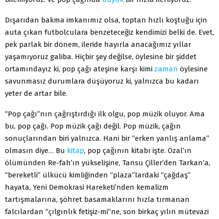
Dışarıdan bakma imkanımız olsa, toptan hızlı koştuğu için
auta çıkan futbolculara benzeteceğiz kendimizi belki de. Evet,
pek parlak bir dönem, ileride hayırla anacağımız yıllar
yaşamıyoruz galiba. Hiçbir şey değilse, öylesine bir şiddet
ortamındayız ki, pop çağı ateşine karşı kimi
zaman
öylesine
savunmasız durumlara düşüyoruz ki, yalnızca bu kadarı
yeter de artar bile.
“Pop çağı”nın çağrıştırdığı ilk olgu, pop müzik oluyor. Ama
bu, pop çağı. Pop müzik çağı değil. Pop müzik, çağın
sonuçlarından biri yalnızca. Hani bir “erken yanlış anlama”
olmasın diye… Bu
kitap
, pop çağının kitabı işte. Özal’ın
ölümünden Re-fah’ın yükselişine, Tansu Çiller’den Tarkan’a,
“bereketli” ülkücü kimliğinden “plaza”lardaki “çağdaş”
hayata, Yeni Demokrasi Hareketi’nden kemalizm
tartışmalarına, şöhret basamaklarını hızla tırmanan
falcılardan “çılgınlık fetişiz-mi”ne, son birkaç yılın mütevazi