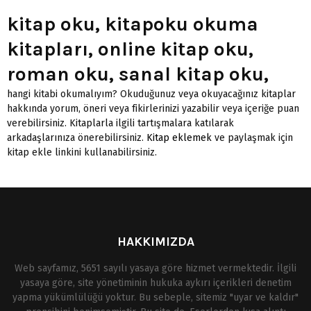
kitap oku, kitapoku okuma
kitapları, online kitap oku,
roman oku, sanal kitap oku,
hangi kitabi okumalıyım? Okuduğunuz veya okuyacağınız kitaplar
hakkında yorum, öneri veya fikirlerinizi yazabilir veya içeriğe puan
verebilirsiniz. Kitaplarla ilgili tartışmalara katılarak
arkadaşlarınıza önerebilirsiniz.
Kitap eklemek
ve paylaşmak için
kitap ekle linkini kullanabilirsiniz.
HAKKIMIZDA
Web sayfamız, 5651 sayılı yasaya göre hizmet vermektedir. İlgili
yasaya göre, site yönetiminin hukuka aykırı içerikleri denetim
yapma yükümlülüğü yoktur. Bu sebeple, sitemiz "uyar ve kaldır"