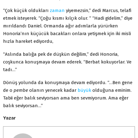
“Çok küçük oldukları
zaman
yiyemezsin,” dedi Mar­cus, telafi
etmek isteyerek. “Çoğu kısmı kılçık olur. ” “Hadi gidelim,” diye
mırıldandı Daniel. Ormanda ağır adımlarla yürürken
Honoria’nın küçücük bacakları onlara yetişmek için iki misli
hızla hareket ediyordu,
“Aslında balığa pek de düşkün değilim,” dedi Honoria,
coşkunca konuşmaya devam ederek. “Berbat kokuyorlar. Ve
tadı…”
Dönüş yolunda da konuşmaya devam ediyordu. “…Ben gene
de o
pembe
olanın yenecek kadar
büyük
olduğuna eminim.
Tabii eğer balık seviyorsan ama ben sevmiyorum. Ama eğer
balık seviyorsan…”
Yazar