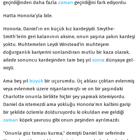
geçirdiğinden daha fazla
zaman
geçirdiğini fark ediyordu.
Hatta Honoria’yla bile.
Honoria, Daniel’ın en küçük kız kardeşiydi. Smythe-
Smith’lerin geri kalanının aksine, onun yaşına yakın kardeşi
yoktu. Muhtemelen Leydi Winstead’in muhteşem
doğurganlık kariyerini sonlandıran mutlu bir kaza olarak,
ailede sonuncu kardeşinden tam beş yıl
sonra
dünyaya gel­
mişti.
Ama beş yıl
büyük
bir uçurumdu. Üç ablası çoktan ev­lenmiş
veya evlenmek üzere nişanlanmıştı ve on bir ya­şındaki
Charlotte onunla birlikte hiçbir şey yapmak iste­miyordu.
Daniel da istemezdi ama yokluğu Honoria’mn kalbini garip
bir şekilde özlemle dolduruyordu ki okuldan eve geldiği
zaman
köpek yavrusu gibi onun peşinden ay­rılmazdı.
“Onunla göz teması kurma,” demişti Daniel bir sefe­rinde