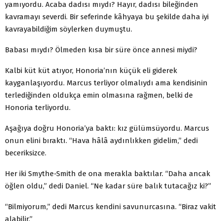
yamıyordu. Acaba dadısı mıydı? Hayır, dadısı bileğinden
kavramayı severdi. Bir seferinde kâhyaya bu şekilde daha iyi
kavrayabildiğim söylerken duymuştu.
Babası mıydı? Ölmeden kısa bir süre önce annesi miy­di?
Kalbi küt küt atıyor, Honoria’nın küçük eli giderek
kayganlaşıyordu. Marcus terliyor olmalıydı ama kendisi­nin
terlediğinden oldukça emin olmasına rağmen, belki de
Honoria terliyordu.
Aşağıya doğru Honoria’ya baktı: kız gülümsüyordu. Marcus
onun elini bıraktı. “Hava hâlâ aydınlıkken gi­delim,” dedi
beceriksizce.
Her iki Smythe-Smith de ona merakla baktılar. “Daha ancak
öğlen oldu,” dedi Daniel. “Ne kadar süre balık tu­tacağız ki?”
“Bilmiyorum,” dedi Marcus kendini savunurcasına. “Biraz vakit
alabilir.”