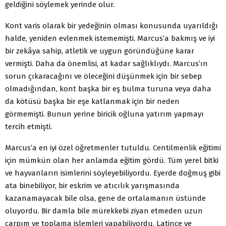
geldiğini söylemek yerinde olur.
Kont varis olarak bir yedeğinin olması konusunda uya­rıldığı
halde, yeniden evlenmek istememişti. Marcus’a bakmış ve iyi
bir zekâya sahip, atletik ve uygun göründü­ğüne karar
vermişti. Daha da önemlisi, at kadar sağlıklıydı. Marcus’ın
sorun çıkaracağını ve öleceğini düşünmek için bir sebep
olmadığından, kont başka bir eş bulma turuna veya daha
da kötüsü başka bir eşe katlanmak için bir neden
görmemişti. Bunun yerine biricik oğluna yatırım yapmayı
tercih etmişti.
Marcus’a en iyi özel öğretmenler tutuldu. Centilmen­lik eğitimi
için mümkün olan her anlamda eğitim gördü. Tüm yerel bitki
ve hayvanların isimlerini söyleyebiliyor­du. Eyerde doğmuş gibi
ata binebiliyor, bir eskrim ve atı­cılık yarışmasında
kazanamayacak bile olsa, gene de ortala­manın üstünde
oluyordu. Bir damla bile mürekkebi ziyan etmeden uzun
çarpım ve toplama işlemleri yapabiliyordu. Latince ve