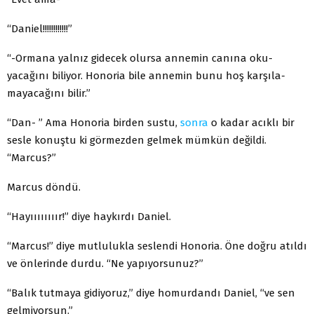
“Daniel!!!!!!!!!!!!”
“-Ormana yalnız gidecek olursa annemin canına oku­
yacağını biliyor. Honoria bile annemin bunu hoş karşıla­
mayacağını bilir.”
“Dan- ” Ama Honoria birden sustu,
sonra
o kadar acıklı bir
sesle konuştu ki görmezden gelmek mümkün değildi.
“Marcus?”
Marcus döndü.
“Hayıııııııır!” diye haykırdı Daniel.
“Marcus!” diye mutlulukla seslendi Honoria. Öne doğ­ru atıldı
ve önlerinde durdu. “Ne yapıyorsunuz?”
“Balık tutmaya gidiyoruz,” diye homurdandı Daniel, “ve sen
gelmiyorsun.”