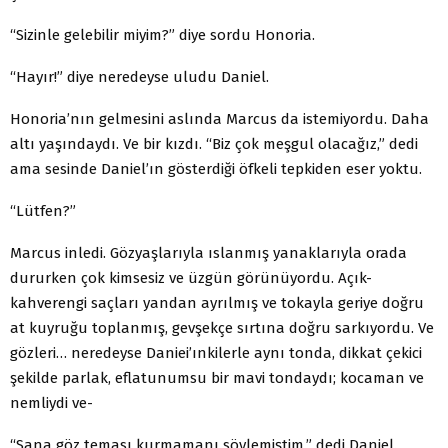
“Sizinle gelebilir miyim?” diye sordu Honoria.
“Hayır!” diye neredeyse uludu Daniel.
Honoria’nın gelmesini aslında Marcus da istemiyordu. Daha
altı yaşındaydı. Ve bir kızdı. “Biz çok meşgul olaca­ğız,” dedi
ama sesinde Daniel’ın gösterdiği öfkeli tepkiden eser yoktu.
“Lütfen?”
Marcus inledi. Gözyaşlarıyla ıslanmış yanaklarıy­la orada
dururken çok kimsesiz ve üzgün görünüyordu. Açık-
kahverengi saçları yandan ayrılmış ve tokayla geriye doğru
at kuyruğu toplanmış, gevşekçe sırtına doğru sarkı­yordu. Ve
gözleri… neredeyse Daniei’ınkilerle aynı tonda, dikkat çekici
şekilde parlak, eflatunumsu bir mavi tonday­dı; kocaman ve
nemliydi ve-
“Sana göz teması kurmamanı söylemiştim,” dedi Da­niel.