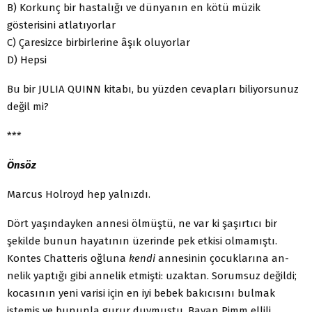
B) Korkunç bir hastalığı ve dünyanın en kötü müzik
gösterisini atlatıyorlar
C) Çaresizce birbirlerine âşık oluyorlar
D) Hepsi
Bu bir JULIA QUINN kitabı, bu yüzden cevapları biliyorsunuz
değil mi?
***
Önsöz
Marcus Holroyd hep yalnızdı.
Dört yaşındayken annesi ölmüştü, ne var ki şaşırtıcı bir
şekilde bunun hayatının üzerinde pek etkisi olmamıştı.
Kontes Chatteris oğluna
kendi
annesinin çocuklarına an­
nelik yaptığı gibi annelik etmişti: uzaktan. Sorumsuz de­ğildi;
kocasının yeni varisi için en iyi bebek bakıcısını bul­mak
istemiş ve bununla gurur duymuştu. Bayan Pimm el­lili