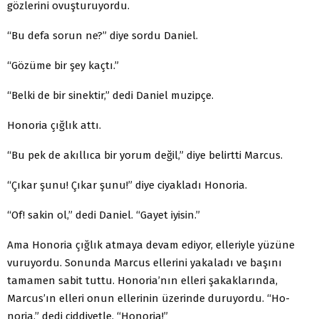
gözlerini ovuşturuyordu.
“Bu defa sorun ne?” diye sordu Daniel.
“Gözüme bir şey kaçtı.”
“Belki de bir sinektir,” dedi Daniel muzipçe.
Honoria çığlık attı.
“Bu pek de akıllıca bir yorum değil,” diye belirtti Mar­cus.
“Çıkar şunu! Çıkar şunu!” diye ciyakladı Honoria.
“Of! sakin ol,” dedi Daniel. “Gayet iyisin.”
Ama Honoria çığlık atmaya devam ediyor, elleriyle yü­züne
vuruyordu. Sonunda Marcus ellerini yakaladı ve ba­şını
tamamen sabit tuttu. Honoria’nın elleri şakaklarında,
Marcus’ın elleri onun ellerinin üzerinde duruyordu. “Ho­
noria,” dedi ciddiyetle. “Honoria!”