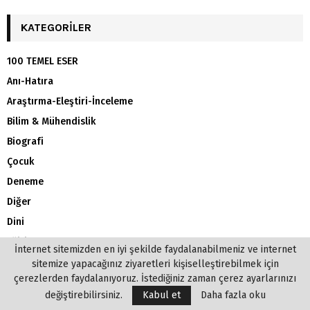
KATEGORILER
100 TEMEL ESER
Anı-Hatıra
Araştırma-Eleştiri-İnceleme
Bilim & Mühendislik
Biografi
Çocuk
Deneme
Diğer
Dini
Eğitim
İnternet sitemizden en iyi şekilde faydalanabilmeniz ve internet
Felsefe-Sosyoloji-Psikoloji
sitemize yapacağınız ziyaretleri kişiselleştirebilmek için
çerezlerden faydalanıyoruz. İstediğiniz zaman çerez ayarlarınızı
Hikaye – Öykü
değiştirebilirsiniz.
Kabul et
Daha fazla oku
İdeoloji