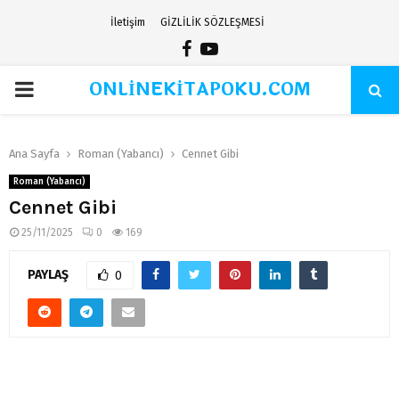
İletişim
GİZLİLİK SÖZLEŞMESİ
Facebook
Youtube
ONLİNEKİTAPOKU.COM
PRIMARY
MENU
Ana Sayfa
Roman (Yabancı)
Cennet Gibi
Roman (Yabancı)
Cennet Gibi
25/11/2025
0
169
PAYLAŞ
0