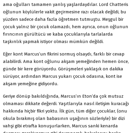
ama oğulları tamamen yanlış yaşlardaydılar. Lord Chatteris
oğlunun köylülerle vakit geçirmesine razı olacak değildi, bu
yüzden sadece daha fazla öğretmen tut­muştu. Meşgul bir
çocuk yalnız bir çocuk olamazdı, hem ayrıca, onun oğlunun
fırıncının gürültücü ve kaba çocuk­larıyla tarlalarda
taşkınlık yapmak istiyor olması mümkün değildi.
Eğer kont Marcus’un fikrini sormuş olsaydı, farklı bir cevap
alabilirdi. Ama kont oğlunu akşam yemeğinden he­men önce,
günde bir kere görüyordu. Görüşmeleri yak­laşık on dakika
sürüyor, ardından Marcus yukarı çocuk odasına, kont ise
akşam yemeğine gidiyordu.
Geriye dönüp bakıldığında, Marcus’ın Eton’da çok mutsuz
olmaması dikkate değerdi. Yaşıtlarıyla nasıl ileti­şim kuracağı
hakkında hiçbir fikri yoktu. İlk gün, tüm di­ğer çocuklar, (onu
okula bırakmış olan babasının uşağının sözleriyle) bir dizi
vahşi gibi etrafta konuşurlarken, Marcus sanki kenarda