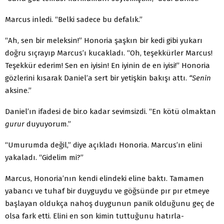
Marcus inledi. “Belki sadece bu defalık.”
“Ah, sen bir meleksin!” Honoria şaşkın bir kedi gibi yu­karı
doğru sıçrayıp Marcus’ı kucakladı. “Oh, teşekkürler Marcus!
Teşekkür ederim! Sen en iyisin! En iyinin de en iyisi!” Honoria
gözlerini kısarak Daniel’a sert bir yetişkin bakışı attı.
“Senin
aksine.”
Daniel’ın ifadesi de bir.o kadar sevimsizdi. “En kötü olmaktan
gurur
duyuyorum.”
“Umurumda değil,” diye açıkladı Honoria. Marcus’ın elini
yakaladı. “Gidelim mi?”
Marcus, Honoria’nın kendi elindeki eline baktı. Tama­men
yabancı ve tuhaf bir duyguydu ve göğsünde pır pır et­meye
başlayan oldukça nahoş duygunun panik olduğunu geç de
olsa fark etti. Elini en son kimin tuttuğunu hatırla­