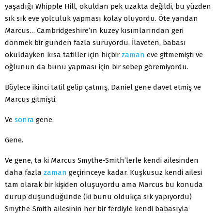
yaşadığı Whipple Hill, okuldan pek uzakta de­ğildi, bu yüzden
sık sık eve yolculuk yapması kolay olu­yordu. Öte yandan
Marcus… Cambridgeshire’ın kuzey kısımlarından geri
dönmek bir günden fazla sürüyordu. İlaveten, babası
okuldayken kısa tatiller için hiçbir
zaman
eve gitmemişti ve
oğlunun da bunu yapması için bir sebep göremiyordu.
Böylece ikinci tatil gelip çatmış, Daniel gene davet et­miş ve
Marcus gitmişti.
Ve
sonra
gene.
Gene.
Ve gene, ta ki Marcus Smythe-Smith’lerle kendi aile­sinden
daha fazla
zaman
geçirinceye kadar. Kuşkusuz ken­di ailesi
tam olarak bir kişiden oluşuyordu ama Marcus bu konuda
durup düşündüğünde (ki bunu oldukça sık yapıyordu)
Smythe-Smith ailesinin her bir ferdiyle kendi babasıyla