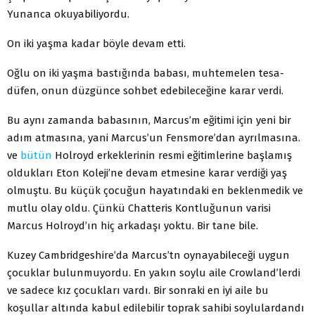
Yunanca okuyabiliyordu.
On iki yaşma kadar böyle devam etti.
Oğlu on iki yaşma bastığında babası, muhtemelen tesa­
düfen, onun düzgünce sohbet edebileceğine karar verdi.
Bu aynı zamanda babasının, Marcus’m eğitimi için yeni bir
adım atmasına, yani Marcus’un Fensmore’dan ayrıl­masına.
ve
bütün
Holroyd erkeklerinin resmi eğitimlerine başlamış
oldukları Eton Koleji’ne devam etmesine karar verdiği yaş
olmuştu. Bu küçük çocuğun hayatındaki en beklenmedik ve
mutlu olay oldu. Çünkü Chatteris Kont­luğunun varisi
Marcus Holroyd’ın hiç arkadaşı yoktu. Bir tane bile.
Kuzey Cambridgeshire’da Marcus’tn oynayabilece­ği uygun
çocuklar bulunmuyordu. En yakın soylu aile Crowland’lerdi
ve sadece kız çocukları vardı. Bir sonraki en iyi aile bu
koşullar altında kabul edilebilir toprak sahibi soylulardandı