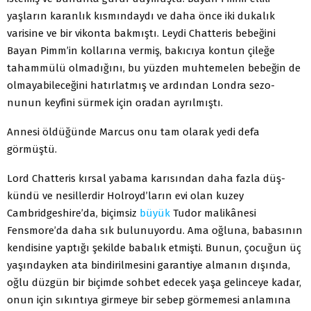
yaşların karanlık kısmındaydı ve daha önce iki dukalık
varisine ve bir vikonta bakmıştı. Leydi Chatteris bebeğini
Bayan Pimm’in kollarına vermiş, bakıcıya kontun çileğe
tahammülü olmadığını, bu yüzden muhtemelen bebeğin de
olmayabileceğini hatırlatmış ve ardından Londra sezo­
nunun keyfini sürmek için oradan ayrılmıştı.
Annesi öldüğünde Marcus onu tam olarak yedi defa
görmüştü.
Lord Chatteris kırsal yabama karısından daha fazla düş­
kündü ve nesillerdir Holroyd’ların evi olan kuzey
Cambridgeshire’da, biçimsiz
büyük
Tudor malikânesi
Fensmore’da daha sık bulunuyordu. Ama oğluna, babasının
ken­disine yaptığı şekilde babalık etmişti. Bunun, çocuğun üç
yaşındayken ata bindirilmesini garantiye almanın dışında,
oğlu düzgün bir biçimde sohbet edecek yaşa gelinceye ka­dar,
onun için sıkıntıya girmeye bir sebep görmemesi an­lamına