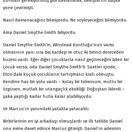
durması gerekiyormuş gibi davranarak, ba­kışlarını başka
yöne çevirmişti.
Nasıl davranacağını bilmiyordu. Ne söyleyeceğini bil­miyordu.
Ama Daniel Smythe-Smith biliyordu.
Daniel Smythe-Smith’in, Winstead Kontluğu’nun va­risi
olmasının yanı sıra bej kardeşi ve otuz iki birinci dere­ceden
kuzeni vardı. Eğer diğer çocuklarla nasıl geçineceği­ni bilen bir
çocuk varsa, oda Daniel Smythe-Smith’ti. Sa­atler içinde,
Eton’daki küçük çocukların tartışmasız kralı olmuştu.
Kendine has bir yolu vardı – kolay bir tebessüm, mutlu bir
özgüven, mutlak bir utangaçlık eksikliği. Do­ğuştan liderdi –
şaka yaptığı kadar hızla karar alabiliyordu.
Ve Marcus’ın yanındaki yatakta yatacaktı.
Birbirlerinin en iyi arkadaşı olmuşlardı ve ilk tatilde Daniel
onu evine davet edince Marcus gitmişti. Daniel’ın ailesinin