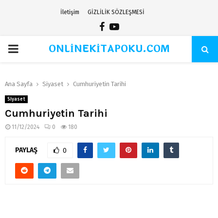
İletişim
GİZLİLİK SÖZLEŞMESİ
Facebook
Youtube
ONLİNEKİTAPOKU.COM
PRIMARY
MENU
Ana Sayfa
Siyaset
Cumhuriyetin Tarihi
Siyaset
Cumhuriyetin Tarihi
11/12/2024
0
180
PAYLAŞ
0