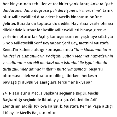
her bir yanında tehliller ve tedbirler yankılanır, Ankara “
pek
dindarâne, daha doğrusu pek dervişâne bir merasime
” tanık
olur. Milletvekilleri dua ederek Meclis binasının önüne
gelirler. Burada da topluca dua edilir. Hayırlara vesile olması
dilekleriyle kurbanlar kesilir. Milletvekilleri binaya girer ve
yerlerine otururlar. Açılış konuşmasını en yaşlı üye sıfatıyla
Sinop Milletvekili Şerif Bey yapar. Şerif Bey, metnini Mustafa
Kemal’in kaleme aldığı konuşmasında “
tüm Müslümanların
halifesi ve Osmanlıların Padişahı Sultan Mehmet hazretlerinin
ve saltanatın sürekli merkezi olan İstanbul ile işgal altında
türlü zulümler altındaki illerin kurtarılmasında
” başarılı
olunması dilek ve dualarını dile getirirken, herkesin
paylaştığı duygu ve amaçlara tercümanlık yapar.
24 Nisan günü Meclis Başkanı seçimine geçilir. Meclis
Başkanlığı seçiminde iki aday yarışır. Celaleddin Arif
Efendi’nin aldığı 109 oya karşılık, Mustafa Kemal Paşa aldığı
110 oy ile Meclis Başkanı olur.