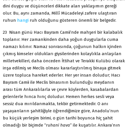
dini duygu ve düşünceleri dikkate alan yaklaşımın gereği
olur. Bu, aynı zamanda, Millî Mücadeleyi zafere ulaştıran
ruhun
hangi
ruh olduğunu gösteren önemli bir belgedir.
23 Nisan günü Hacı Bayram Camii’nde mahşeri bir kalabalık
toplanır. Her zamankinden daha yoğun duygularla cuma
namazı kılınır. Namaz sonrasında, çoğunun halkın içinden
çıkmış kimseler oldukları giysilerinden kolaylıkla anlaşılan
milletvekilleri, daha önceden İttihat ve Terakki Kulübü olarak
inşa edilmiş ve Meclis olması kararlaştırılmış binaya gitmek
üzere topluca hareket ederler. Her yer insan doludur; Hacı
Bayram Camii ile Meclis binasının bulunduğu meydanın
arası tüm Ankaralılarla ve çevre köylerden, kasabalardan
gelenlerle hınca hınç doludur. Hemen herkes sesli veya
sessiz dua mırıldanmakta, tekbir getirmektedir. O anı
yaşayanların şahitliğiyle öğrendiğimize göre, Anadolu’nun
bu küçük yerleşim birimi, o gün tarihi boyunca hiç şahit
olmadığı bir biçimde “
ruhani hava
” ile kuşatılır. Ankara’nın