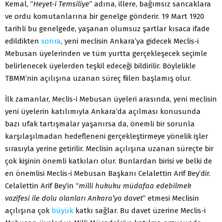
Kemal, “
Heyet-i Temsiliye
” adına, illere, bağımsız sancaklara
ve ordu komutanlarına bir genelge gönderir. 19 Mart 1920
tarihli bu genelgede, yaşanan olumsuz şartlar kısaca ifade
edildikten
sonra
, yeni meclisin Ankara’ya gidecek Meclis-i
Mebusan üyelerinden ve tüm yurtta gerçekleşecek seçimle
belirlenecek üyelerden teşkil edeceği bildirilir. Böylelikle
TBMM’nin açılışına uzanan süreç fiilen başlamış olur.
İlk zamanlar, Meclis-i Mebusan üyeleri arasında, yeni meclisin
yeni üyelerin katılımıyla Ankara’da açılması konusunda
bazı ufak tartışmalar yaşanırsa da, önemli bir sorunla
karşılaşılmadan hedefleneni gerçekleştirmeye yönelik işler
sırasıyla yerine getirilir. Meclisin açılışına uzanan süreçte bir
çok kişinin önemli katkıları olur. Bunlardan birisi ve belki de
en önemlisi Meclis-i Mebusan Başkanı Celalettin Arif Bey’dir.
Celalettin Arif Bey’in “
milli hukuku müdafaa edebilmek
vazifesi ile dolu olanları Ankara’ya davet
” etmesi Meclisin
açılışına çok
büyük
katkı sağlar. Bu davet üzerine Meclis-i