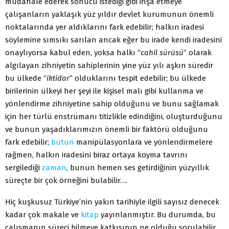
müdahale ederek sonucu istediği gibi inşa etmeye
çalışanların yaklaşık yüz yıldır devlet kurumunun önemli
noktalarında yer aldıklarını fark edebilir; halkın iradesi
söylemine sımsıkı sarılan ancak eğer bu irade kendi iradesini
onaylıyorsa kabul eden, yoksa halkı “
cahil sürüsü
” olarak
algılayan zihniyetin sahiplerinin yine yüz yılı aşkın süredir
bu ülkede “
iktidar
” olduklarını tespit edebilir; bu ülkede
birilerinin ülkeyi her şeyi ile kişisel malı gibi kullanma ve
yönlendirme zihniyetine sahip olduğunu ve bunu sağlamak
için her türlü enstrümanı titizlikle edindiğini, oluşturduğunu
ve bunun yaşadıklarımızın önemli bir faktörü olduğunu
fark edebilir;
bütün
manipülasyonlara ve yönlendirmelere
rağmen, halkın iradesini biraz ortaya koyma tavrını
sergilediği
zaman
, bunun hemen ses getirdiğinin yüzyıllık
süreçte bir çok örneğini bulabilir….
Hiç kuşkusuz Türkiye’nin yakın tarihiyle ilgili sayısız denecek
kadar çok makale ve
kitap
yayınlanmıştır. Bu durumda, bu
çalışmanın süreci bilmeye katkısının ne olduğu sorulabilir.