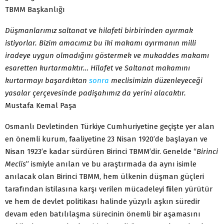
TBMM Başkanlığı
Düşmanlarımız saltanat ve hilafeti birbirinden ayırmak
istiyorlar. Bizim amacımız bu iki makamı ayırmanın milli
iradeye uygun olmadığını göstermek ve mukaddes makamı
esaretten kurtarmaktır… Hilafet ve Saltanat makamını
kurtarmayı başardıktan
sonra
meclisimizin düzenleyeceği
yasalar çerçevesinde padişahımız da yerini alacaktır.
Mustafa Kemal Paşa
Osmanlı Devletinden Türkiye Cumhuriyetine geçişte yer alan
en önemli kurum, faaliyetine 23 Nisan 1920’de başlayan ve
Nisan 1923’e kadar sürdüren Birinci TBMM’dir. Genelde “
Birinci
Meclis
” ismiyle anılan ve bu araştırmada da aynı isimle
anılacak olan Birinci TBMM, hem ülkenin düşman güçleri
tarafından istilasına karşı verilen mücadeleyi fiilen yürütür
ve hem de devlet politikası halinde yüzyılı aşkın süredir
devam eden batılılaşma sürecinin önemli bir aşamasını