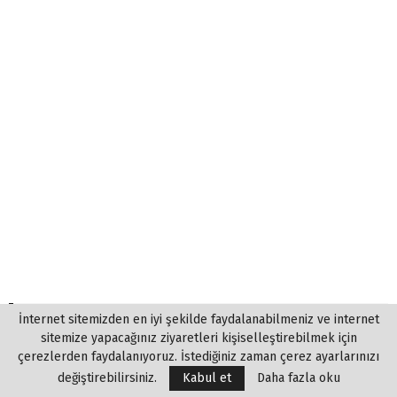
EN ÇOK OKUNANLAR
İnternet sitemizden en iyi şekilde faydalanabilmeniz ve internet
sitemize yapacağınız ziyaretleri kişiselleştirebilmek için
çerezlerden faydalanıyoruz. İstediğiniz zaman çerez ayarlarınızı
değiştirebilirsiniz.
Kabul et
Daha fazla oku