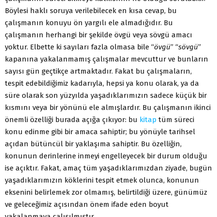
Böylesi haklı soruya verilebilecek en kısa cevap, bu
çalışmanın konuyu ön yargılı ele almadığıdır. Bu
çalışmanın herhangi bir şekilde övgü veya sövgü amacı
yoktur. Elbette ki sayıları fazla olmasa bile “
övgü
” “
sövgü
”
kapanına yakalanmamış çalışmalar mevcuttur ve bunların
sayısı gün geçtikçe artmaktadır. Fakat bu çalışmaların,
tespit edebildiğimiz kadarıyla, hepsi ya konu olarak, ya da
süre olarak son yüzyılda yaşadıklarımızın sadece küçük bir
kısmını veya bir yönünü ele almışlardır. Bu çalışmanın ikinci
önemli özelliği burada açığa çıkıyor: bu
kitap
tüm süreci
konu edinme gibi bir amaca sahiptir; bu yönüyle tarihsel
açıdan bütüncül bir yaklaşıma sahiptir. Bu özelliğin,
konunun derinlerine inmeyi engelleyecek bir durum olduğu
ise açıktır. Fakat, amaç tüm yaşadıklarımızdan ziyade, bugün
yaşadıklarımızın köklerini tespit etmek olunca, konunun
eksenini belirlemek zor olmamış, belirtildiği üzere, günümüz
ve geleceğimiz açısından önem ifade eden boyut
yakalanmaya çalışılmıştır.