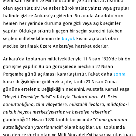
Mebusan üyeleri ve Milli Mücadele’ye katılma arzusunda
olan aydınlar, sivil ve asker bürokratlar, yalnız veya gruplar
halinde gizlice Ankara’ya giderler. Bu arada Anadolu’nun
hemen her yerinde duruma göre gizli veya açık seçimler
yapılır. Oldukça sıkıntılı geçen bir seçim sürecini takiben,
seçilen milletvekillerinin de
büyük
kısmı açılacak olan
Meclise katılmak üzere Ankara’ya hareket ederler.
Ankara’da toplanan milletvekilleriyle 11 Nisan 1920’de bir ön
görüşme yapılır. Bu ön görüşmede meclisin 22 Nisan
Perşembe günü açılması kararlaştırılır. Fakat daha
sonra
karar değişikliğine gidilerek açılış tarihi 23 Nisan Cuma
gününe ertelenir. Değişikliğin nedenini, Mustafa Kemal Paşa
“
Heyet-i Temsiliye Reisi
” sıfatıyla “
kolordulara, 61. Fırka
komutanlığına, tüm vilayetlere, müstakil livalara, müdafaa-i
hukuk heyet-i merkeziyelerine ve belediye reislerine
”
gönderdiği 21 Nisan 1920 tarihli tamiminde “
Cuma gününün
kutsallığından yararlanmak
” olarak açıklar. Bu, toplumda
son derece güçlü olan ve Milli Mücadele’yi başarıya ulaştıran