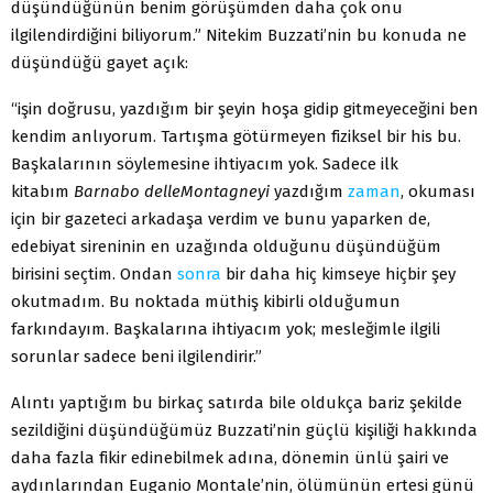
düşündüğünün benim görüşümden daha çok onu
ilgilendirdiğini biliyorum.” Nitekim Buzzati’nin bu konuda ne
düşündüğü gayet açık:
“işin doğrusu, yazdığım bir şeyin hoşa gidip gitmeyeceğini ben
kendim anlıyorum. Tartışma götürmeyen fiziksel bir his bu.
Başkalarının söylemesine ihtiyacım yok. Sadece ilk
kitabım
Barnabo delleMontagneyi
yazdığım
zaman
, okuması
için bir gazeteci arkadaşa verdim ve bunu yaparken de,
edebiyat sireninin en uzağında olduğunu düşündüğüm
birisini seçtim. Ondan
sonra
bir daha hiç kimseye hiçbir şey
okutmadım. Bu noktada müthiş kibirli olduğumun
farkındayım. Başkalarına ihtiyacım yok; mesleğimle ilgili
sorunlar sadece beni ilgilendirir.”
Alıntı yaptığım bu birkaç satırda bile oldukça bariz şekilde
sezildiğini düşündüğümüz Buzzati’nin güçlü kişiliği hakkında
daha fazla fikir edinebilmek adına, dönemin ünlü şairi ve
aydınlarından Euganio Montale’nin, ölümünün ertesi günü