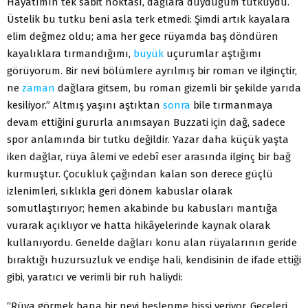
Hayatımın tek sabit noktası, dağlara duyduğum tutkuydu.
Üstelik bu tutku beni asla terk etmedi: Şimdi artık kayalara
elim değmez oldu; ama her gece rüyamda baş döndüren
kayalıklara tırmandığımı,
büyük
uçurumlar aştığımı
görüyorum. Bir nevi bölümlere ayrılmış bir roman ve ilginçtir,
ne
zaman
dağlara gitsem, bu roman gizemli bir şekilde yarıda
kesiliyor.” Altmış yaşını aştıktan
sonra
bile tırmanmaya
devam ettiğini gururla anımsayan Buzzati için dağ, sadece
spor anlamında bir tutku değildir. Yazar daha küçük yaşta
iken dağlar, rüya âlemi ve edebî eser arasında ilginç bir bağ
kurmuştur. Çocukluk çağından kalan son derece güçlü
izlenimleri, sıklıkla geri dönem kabuslar olarak
somutlaştırıyor; hemen akabinde bu kabusları mantığa
vurarak açıklıyor ve hatta hikâyelerinde kaynak olarak
kullanıyordu. Genelde dağları konu alan rüyalarının geride
bıraktığı huzursuzluk ve endişe hali, kendisinin de ifade ettiği
gibi, yaratıcı ve verimli bir ruh haliydi:
“Rüya görmek bana bir nevi beslenme hissi veriyor. Geceleri