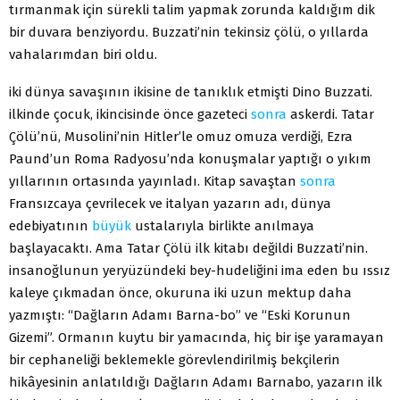
tırmanmak için sürekli talim yapmak zorunda kaldığım dik
bir duvara benziyordu. Buzzati’nin tekinsiz çölü, o yıllarda
vahalarımdan biri oldu.
iki dünya savaşının ikisine de tanıklık etmişti Dino Buzzati.
ilkinde çocuk, ikincisinde önce gazeteci
sonra
askerdi. Tatar
Çölü’nü, Musolini’nin Hitler’le omuz omuza verdiği, Ezra
Paund’un Roma Radyosu’nda konuşmalar yaptığı o yıkım
yıllarının ortasında yayınladı. Kitap savaştan
sonra
Fransızcaya çevrilecek ve italyan yazarın adı, dünya
edebiyatının
büyük
ustalarıyla birlikte anılmaya
başlayacaktı. Ama Tatar Çölü ilk kitabı değildi Buzzati’nin.
insanoğlunun yeryüzündeki bey-hudeliğini ima eden bu ıssız
kaleye çıkmadan önce, okuruna iki uzun mektup daha
yazmıştı: “Dağların Adamı Barna-bo” ve “Eski Korunun
Gizemi”. Ormanın kuytu bir yamacında, hiç bir işe yaramayan
bir cephaneliği beklemekle görevlendirilmiş bekçilerin
hikâyesinin anlatıldığı Dağların Adamı Barnabo, yazarın ilk