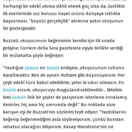
herhangi bir edebî akıma dâhil etmek güç olsa da, özellikle
ilk eserlerinde söz konusu hayal ürünü dünyaya sıklıkla
başvurması, “büyülü gerçekçilik” akımına yakın oluşunun
bir göstergesidir.
Buzzati, okuyucunun beğenisinin kendisi için ilk sırada
gelişine; Corriere della Sera gazetesine eşiyle birlikte verdiği
bir mülakatta şöyle değiniyor:
“Yazdığım
zaman
en
büyük
endişem, okuyucunun ruhunu
daraltmaktır. Ben de aynen Voltaire gibi düşünüyorum: Her
çeşit edebî türü kabul edebilirim, yeter ki sıkıcı olmasın. En
büyük
arzum, okuyucuyu duygulandırabilmektir… Nitekim
kimi
zaman
lirik bir şeyler de yazıyorum: isterlerse zırvalamış
desinler, hiç ama hiç umrumda değil.” Bu noktada söze
karışan eşi de Buzzati’nin sözlerini teyit ediyor: “Yazdıklarını
beğenip beğenmediğimi asla söylemiyorum, çünkü bundan
rahatsız olacağını biliyorum. Kasap Vimodrone’nin ne