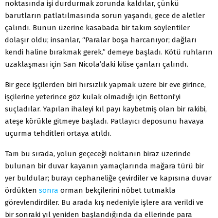
noktasında işi durdurmak zorunda kaldılar, çünkü
barutların patlatılmasında sorun yaşandı, gece de aletler
çalındı. Bunun üzerine kasabada bir takım söylentiler
dolaşır oldu; insanlar, “Paralar boşa harcanıyor; dağları
kendi haline bırakmak gerek.” demeye başladı. Kötü ruhların
uzaklaşması için San Nicola’daki kilise çanları çalındı.
Bir gece işçilerden biri hırsızlık yapmak üzere bir eve girince,
işçilerine yeterince göz kulak olmadığı için Bettoni’yi
suçladılar. Yapılan ihaleyi kıl payı kaybetmiş olan bir rakibi,
ateşe körükle gitmeye başladı. Patlayıcı deposunu havaya
uçurma tehditleri ortaya atıldı.
Tam bu sırada, yolun geçeceği noktanın biraz üzerinde
bulunan bir duvar kayanın yamaçlarında mağara türü bir
yer buldular; burayı cephaneliğe çevirdiler ve kapısına duvar
ördükten
sonra
orman bekçilerini nöbet tutmakla
görevlendirdiler. Bu arada kış nedeniyle işlere ara verildi ve
bir sonraki yıl yeniden başlandığında da ellerinde para