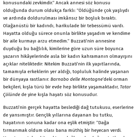
konusundaki zevkimdir.” Ancak annesi söz konusu
olduğunda durum oldukça farklı: “Öldüğünde çok yaşlıydı
ve ardında doldurulması imkânsız bir boşluk bıraktı.
Olağanüstü bir kadındı, harikulade bir tebessümü vardı.
Hayatta olduğu sürece onunla birlikte yaşadım ve kendime
bir aile kurmayı arzu etmedim.” Buzzati’nin annesine
duyduğu bu bağlılık, kimilerine göre uzun süre boyunca
yazarın hikâyelerinde asla bir kadın kahramanın olmayışını
açıklar niteliktedir: Nitekim Buzzati’nin ilk yapıtlarında,
tamamıyla erkeklerin yer aldığı, topluluk halinde yaşanan
bir dünyaya rastlanır.
Barnabo delle Montagne
’deki orman
bekçileri, kışla türü bir evde hep birlikte yaşamaktadır,
Tatar
Çölünde
de yine kışla hayatı söz konusudur.
Buzzati’nin gerçek hayatta beslediği dağ tutukusu, eserlerine
de yansımıştır. Gençlik yıllarına dayanan bu tutku,
hayatının sonuna kadar ona eşlik etmiştir: “Dağa
tırmanmak oldum olası bana müthiş bir heyecan verdi.