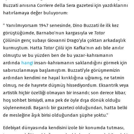
Buzzati anısına Corriere della Sera gazetesi için yazdıklarını
hatırlamaya değer buluyorum:
“ Yanılmıyorsam 1947 senesinde, Dino Buzzati ile ilk kez
görüştüğümde, Barnabo’nun kargasıyla ve
Tatar
Çölünün
genç subayı Giovanni Drago’yla çoktan arkadaşlık
kurmuştum. Hatta
Tatar Çölü
için Kafka’nın adı bile anılır
olmuştu ve bu yüzden ben de bu yazar-kahramanın
ardında
hangi
insan-kahramanın saklandığını görmek için
sabırsızlanmaya başlamıştım. Buzzati’yle görüşmemizin
ardından kendimi ne hayal kırıklığına uğramış, ne tatmin
olmuş, ne de hayrete düşmüş hissediyordum. Eksantrik veya
artistik hiçbir özelliği olmayan bir insandı; son derece kibar,
hoş sohbet birisiydi, ama pek de öyle dışa dönük olduğu
söylenemezdi. Başarılı bir gazeteci olduğundan, hatta belki
de mesleğine âşık birisi olduğundan şüphe yoktu.”
Edebiyat dünyasında kendisini izole bir konumda tutması,