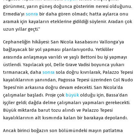
görünmez, yarın güneş doğunca gösteririm neresi olduğunu.
Ermedia’yı
sonra
bir daha gören olmadı; hatta aylarca onu
aramak için kayaların eteklerine gidildiği söylenir. Aradan çok
uzun yıllar geçti.”
Cephaneliğin hikâyesi: San Nicola kasabasını Vallonga’ya
bağlayacak bir yol yapması planlanıyordu. Yetkililer
arasında anlaşmaya varıldı ve yaşlı Bettoni bu işi yapmayı
üstlendi. Yapılacak yol, Delle Grave Vadisi boyunca yukarı
tırmanacak, daha
sonra
sola doğru kıvrılarak, Palazzo Tepesi
kayalıklarının yanından, Pagossa Tepesi üzerinden Col Nudo
Tepesi’nin arkasına doğru devam edecekti. San Nicola’da
çalışmalar başladı. Proje çok
büyük
olduğu için, Bassa’dan
işçiler geldi; dağda delme çalışmaları yapmaları gerekecekti.
Büyük miktarda barut tozu alındı ve Palazzo Tepesi
kayalıklarının alt kısmında kalan bir barakaya depolandı.
Ancak birinci boğazın son bölümündeki mayın patlatma