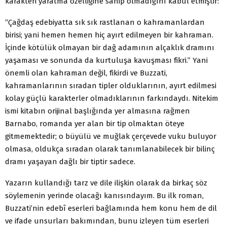
karakteri yaratma özelliğine sahip olmadığını kabul etmiştir:
“Çağdaş edebiyatta sık sık rastlanan o kahramanlardan
birisi; yani hemen hemen hiç ayırt edilmeyen bir kahraman.
İçinde kötülük olmayan bir dağ adamının alçaklık dramını
yaşaması ve sonunda da kurtuluşa kavuşması fikri.” Yani
önemli olan kahraman değil, fikirdi ve Buzzati,
kahramanlarının sıradan tipler olduklarının, ayırt edilmesi
kolay güçlü karakterler olmadıklarının farkındaydı. Nitekim
ismi kitabın orijinal başlığında yer almasına rağmen
Barnabo, romanda yer alan bir tip olmaktan öteye
gitmemektedir; o büyülü ve muğlak çerçevede vuku buluyor
olmasa, oldukça sıradan olarak tanımlanabilecek bir bilinç
dramı yaşayan dağlı bir tiptir sadece.
Yazarın kullandığı tarz ve dile ilişkin olarak da birkaç söz
söylemenin yerinde olacağı kanısındayım. Bu ilk roman,
Buzzati’nin edebî eserleri bağlamında hem konu hem de dil
ve ifade unsurları bakımından, bunu izleyen tüm eserleri