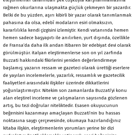
rağmen okurlarına ulaşmakta güçlük çekmeyen bir yazardır.
Belki de bu yüzden, aşırı kibirli bir yazar olarak tanımlanmak
pahasına da olsa, edebî modaların esiri olmaksızın,
kararlılıkla kendi çizgisini izlemiştir. Kendi vatanında hemen
hemen sadece başyapıtı ile anılırken, yurt dışında, özellikle
de Fransa’da daha ilk andan itibaren bir edebiyat devi olarak
görülmüştür. italyan eleştirmenlerse son on yıl zarfında
Buzzati hakkındaki fikirlerini yeniden değerlendirmeye
başlamış; yazarın ressam ve gazeteci olarak ürettiği eserlere
de yayılan incelemelerle, yazarlık, ressamlık ve gazetecilik
faaliyetleri arasındaki ilişkiler üzerinde dikkatlerini
yoğunlaştırmıştır. Nitekim son zamanlarda Buzzati’yi konu
alan eleştirel inceleme ve çalışmaların sayısında gözlenen
artış, bu tezi doğrular niteliktedir. Esasen okuyucunun
beğenisini kazanmayı amaçlayan Buzzati’nin bu hassas
noktasına saygı çerçevesinde, okumaya hazırlandığınız
kitaba ilişkin, eleştirmenlerin yorumları yerine bir dizi