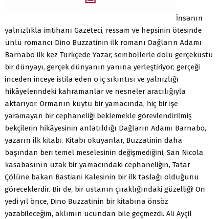
İnsanın
yalnızlıkla imtihanı Gazeteci, ressam ve hepsinin ötesinde
ünlü romancı Dino Buzzatinin ilk romanı Dağların Adamı
Barnabo ilk kez Türkçede Yazar, sembollerle dolu gerçeküstü
bir dünyayı, gerçek dünyanın yanına yerleştiriyor; gerçeği
inceden inceye istila eden o iç sıkıntısı ve yalnızlığı
hikâyelerindeki kahramanlar ve nesneler aracılığıyla
aktarıyor. Ormanın kuytu bir yamacında, hiç bir işe
yaramayan bir cephaneliği beklemekle görevlendirilmiş
bekçilerin hikâyesinin anlatıldığı Dağların Adamı Barnabo,
yazarın ilk kitabı. Kitabı okuyanlar, Buzzatinin daha
başından beri temel meselesinin değişmediğini, San Nicola
kasabasının uzak bir yamacındaki cephaneliğin, Tatar
Çölüne bakan Bastiani Kalesinin bir ilk taslağı olduğunu
göreceklerdir. Bir de, bir ustanın çıraklığındaki güzelliği! On
yedi yıl önce, Dino Buzzatinin bir kitabına önsöz
yazabileceğim, aklımın ucundan bile geçmezdi. Ali Ayçil