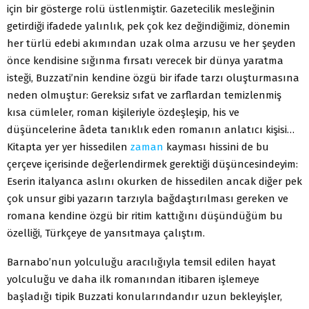
için bir gösterge rolü üstlenmiştir. Gazetecilik mesleğinin
getirdiği ifadede yalınlık, pek çok kez değindiğimiz, dönemin
her türlü edebi akımından uzak olma arzusu ve her şeyden
önce kendisine sığınma fırsatı verecek bir dünya yaratma
isteği, Buzzati’nin kendine özgü bir ifade tarzı oluşturmasına
neden olmuştur: Gereksiz sıfat ve zarflardan temizlenmiş
kısa cümleler, roman kişileriyle özdeşleşip, his ve
düşüncelerine âdeta tanıklık eden romanın anlatıcı kişisi…
Kitapta yer yer hissedilen
zaman
kayması hissini de bu
çerçeve içerisinde değerlendirmek gerektiği düşüncesindeyim:
Eserin italyanca aslını okurken de hissedilen ancak diğer pek
çok unsur gibi yazarın tarzıyla bağdaştırılması gereken ve
romana kendine özgü bir ritim kattığını düşündüğüm bu
özelliği, Türkçeye de yansıtmaya çalıştım.
Barnabo’nun yolculuğu aracılığıyla temsil edilen hayat
yolculuğu ve daha ilk romanından itibaren işlemeye
başladığı tipik Buzzati konularındandır uzun bekleyişler,