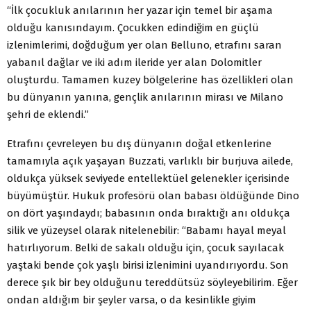
“İlk çocukluk anılarının her yazar için temel bir aşama
olduğu kanısındayım. Çocukken edindiğim en güçlü
izlenimlerimi, doğduğum yer olan Belluno, etrafını saran
yabanıl dağlar ve iki adım ileride yer alan Dolomitler
oluşturdu. Tamamen kuzey bölgelerine has özellikleri olan
bu dünyanın yanına, gençlik anılarının mirası ve Milano
şehri de eklendi.”
Etrafını çevreleyen bu dış dünyanın doğal etkenlerine
tamamıyla açık yaşayan Buzzati, varlıklı bir burjuva ailede,
oldukça yüksek seviyede entellektüel gelenekler içerisinde
büyümüştür. Hukuk profesörü olan babası öldüğünde Dino
on dört yaşındaydı; babasının onda bıraktığı anı oldukça
silik ve yüzeysel olarak nitelenebilir: “Babamı hayal meyal
hatırlıyorum. Belki de sakalı olduğu için, çocuk sayılacak
yaştaki bende çok yaşlı birisi izlenimini uyandırıyordu. Son
derece şık bir bey olduğunu tereddütsüz söyleyebilirim. Eğer
ondan aldığım bir şeyler varsa, o da kesinlikle giyim