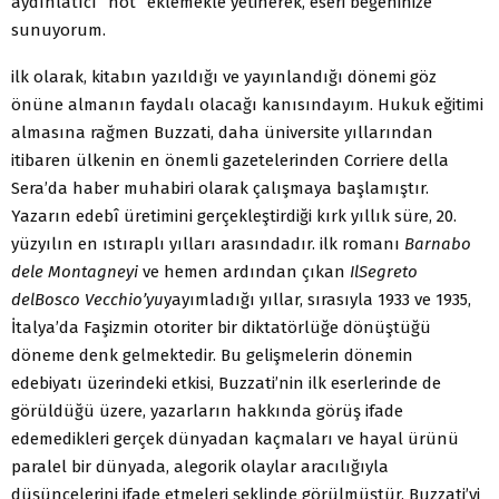
aydınlatıcı “not” eklemekle yetinerek, eseri beğeninize
sunuyorum.
ilk olarak, kitabın yazıldığı ve yayınlandığı dönemi göz
önüne almanın faydalı olacağı kanısındayım. Hukuk eğitimi
almasına rağmen Buzzati, daha üniversite yıllarından
itibaren ülkenin en önemli gazetelerinden Corriere della
Sera’da haber muhabiri olarak çalışmaya başlamıştır.
Yazarın edebî üretimini gerçekleştirdiği kırk yıllık süre, 20.
yüzyılın en ıstıraplı yılları arasındadır. ilk romanı
Barnabo
dele Montagneyi
ve hemen ardından çıkan
IlSegreto
delBosco Vecchio’yu
yayımladığı yıllar, sırasıyla 1933 ve 1935,
İtalya’da Faşizmin otoriter bir diktatörlüğe dönüştüğü
döneme denk gelmektedir. Bu gelişmelerin dönemin
edebiyatı üzerindeki etkisi, Buzzati’nin ilk eserlerinde de
görüldüğü üzere, yazarların hakkında görüş ifade
edemedikleri gerçek dünyadan kaçmaları ve hayal ürünü
paralel bir dünyada, alegorik olaylar aracılığıyla
düşüncelerini ifade etmeleri şeklinde görülmüştür. Buzzati’yi