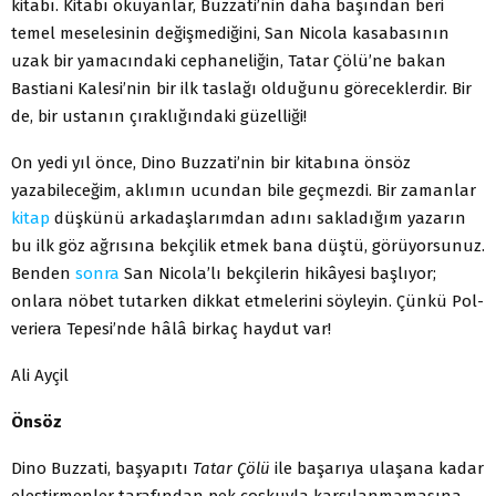
kitabı. Kitabı okuyanlar, Buzzati’nin daha başından beri
temel meselesinin değişmediğini, San Nicola kasabasının
uzak bir yamacındaki cephaneliğin, Tatar Çölü’ne bakan
Bastiani Kalesi’nin bir ilk taslağı olduğunu göreceklerdir. Bir
de, bir ustanın çıraklığındaki güzelliği!
On yedi yıl önce, Dino Buzzati’nin bir kitabına önsöz
yazabileceğim, aklımın ucundan bile geçmezdi. Bir zamanlar
kitap
düşkünü arkadaşlarımdan adını sakladığım yazarın
bu ilk göz ağrısına bekçilik etmek bana düştü, görüyorsunuz.
Benden
sonra
San Nicola’lı bekçilerin hikâyesi başlıyor;
onlara nöbet tutarken dikkat etmelerini söyleyin. Çünkü Pol-
veriera Tepesi’nde hâlâ birkaç haydut var!
Ali Ayçil
Önsöz
Dino Buzzati, başyapıtı
Tatar Çölü
ile başarıya ulaşana kadar
eleştirmenler tarafından pek coşkuyla karşılanmamasına