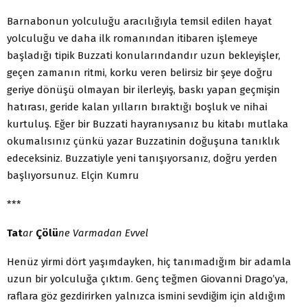
Barnabonun yolculuğu aracılığıyla temsil edilen hayat
yolculuğu ve daha ilk romanından itibaren işlemeye
başladığı tipik Buzzati konularındandır uzun bekleyişler,
geçen zamanın ritmi, korku veren belirsiz bir şeye doğru
geriye dönüşü olmayan bir ilerleyiş, baskı yapan geçmişin
hatırası, geride kalan yılların bıraktığı boşluk ve nihai
kurtuluş. Eğer bir Buzzati hayranıysanız bu kitabı mutlaka
okumalısınız çünkü yazar Buzzatinin doğuşuna tanıklık
edeceksiniz. Buzzatiyle yeni tanışıyorsanız, doğru yerden
başlıyorsunuz. Elçin Kumru
***
Tat
ar
Çölü
ne Varmadan Evvel
Henüz yirmi dört yaşımdayken, hiç tanımadığım bir adamla
uzun bir yolculuğa çıktım. Genç teğmen Giovanni Drago’ya,
raflara göz gezdirirken yalnızca ismini sevdiğim için aldığım