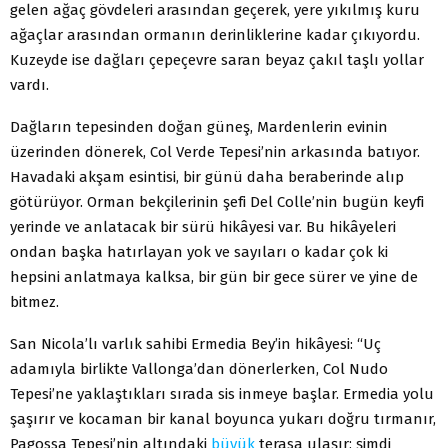
gelen ağaç gövdeleri arasından geçerek, yere yıkılmış kuru
ağaçlar arasından ormanın derinliklerine kadar çıkıyordu.
Kuzeyde ise dağları çepeçevre saran beyaz çakıl taşlı yollar
vardı.
Dağların tepesinden doğan güneş, Mardenlerin evinin
üzerinden dönerek, Col Verde Tepesi’nin arkasında batıyor.
Havadaki akşam esintisi, bir günü daha beraberinde alıp
götürüyor. Orman bekçilerinin şefi Del Colle’nin bugün keyfi
yerinde ve anlatacak bir sürü hikâyesi var. Bu hikâyeleri
ondan başka hatırlayan yok ve sayıları o kadar çok ki
hepsini anlatmaya kalksa, bir gün bir gece sürer ve yine de
bitmez.
San Nicola’lı varlık sahibi Ermedia Bey’in hikâyesi: “Uç
adamıyla birlikte Vallonga’dan dönerlerken, Col Nudo
Tepesi’ne yaklaştıkları sırada sis inmeye başlar. Ermedia yolu
şaşırır ve kocaman bir kanal boyunca yukarı doğru tırmanır,
Pagossa Tepesi’nin altındaki
büyük
terasa ulaşır; şimdi