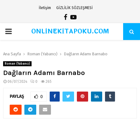
İletişim
GİZLİLİK SÖZLEŞMESİ
Facebook
Youtube
ONLİNEKİTAPOKU.COM
PRIMARY
MENU
Ana Sayfa
Roman (Yabancı)
Dağların Adamı Barnabo
Roman (Yabancı)
Dağların Adamı Barnabo
06/07/2024
0
265
PAYLAŞ
0