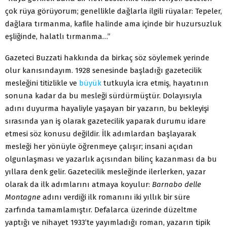
çok rüya görüyorum; genellikle dağlarla ilgili rüyalar: Tepeler,
dağlara tırmanma, kafile halinde ama içinde bir huzursuzluk
eşliğinde, halatlı tırmanma…”
Gazeteci Buzzati hakkında da birkaç söz söylemek yerinde
olur kanısındayım. 1928 senesinde başladığı gazetecilik
mesleğini titizlikle ve
büyük
tutkuyla icra etmiş, hayatının
sonuna kadar da bu mesleği sürdürmüştür. Dolayısıyla
adını duyurma hayaliyle yaşayan bir yazarın, bu bekleyişi
sırasında yan iş olarak gazetecilik yaparak durumu idare
etmesi söz konusu değildir. İlk adımlardan başlayarak
mesleği her yönüyle öğrenmeye çalışır; insani açıdan
olgunlaşması ve yazarlık açısından bilinç kazanması da bu
yıllara denk gelir. Gazetecilik mesleğinde ilerlerken, yazar
olarak da ilk adımlarını atmaya koyulur:
Barnabo delle
Montagne
adını verdiği ilk romanını iki yıllık bir süre
zarfında tamamlamıştır. Defalarca üzerinde düzeltme
yaptığı ve nihayet 1933’te yayımladığı roman, yazarın tipik