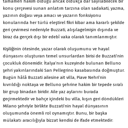
tamamen hâkim olduğu ancak oldukça dar sayılabilecek bir
konu çerçevesi sunan anlatım tarzına olan sadakati, yazma,
yazının doğası veya amacı ve yazarın fonksiyonu
konularında her türlü eleştirel fikri kibar ama kararlı şekilde
geri çevirmesi nedeniyle Buzzati, alışılagelmişin dışında ve
biraz da gerçek dışı bir edebî vaka olarak tanımlanmıştır.
Kişiliğinin ötesinde, yazar olarak oluşumunu ve hayal
dünyasını oluşturan temel unsurlardan birisi de Buzzati’nin
çocukluk dönemidir. İtalya’nın kuzeyinde bulunan Belluno
şehri yakınlarındaki San Pellegrino kasabasında doğmuştur.
Bugün hâlâ Buzzati ailesine ait villa, Piave Nehri’nin
kıvrıldığı noktaya ve Belluno şehrine hakim bir tepede sıralı
bir grup binadan biridir. Aile yaz aylarını burada
geçirmektedir ve bahçe içindeki bu villa, kışın geri döndükleri
Milano şehriyle birlikte Buzzati’nin hayal dünyasının
oluşumunda önemli rol oynamıştır. Bunu, bir başka
mülakatı aracılığıyla bizzat kendisi de ifade etmektedir: