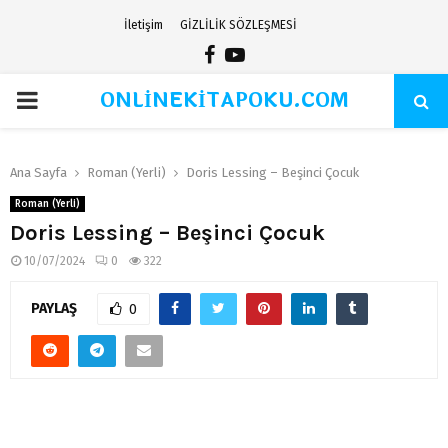
İletişim
GİZLİLİK SÖZLEŞMESİ
Facebook
Youtube
ONLİNEKİTAPOKU.COM
PRIMARY
MENU
Ana Sayfa
Roman (Yerli)
Doris Lessing – Beşinci Çocuk
Roman (Yerli)
Doris Lessing – Beşinci Çocuk
10/07/2024
0
322
PAYLAŞ
0