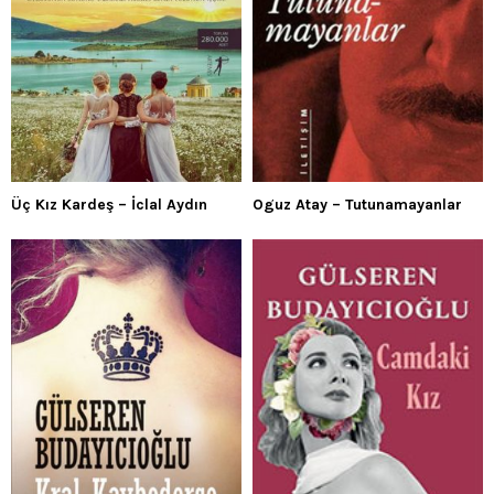
Üç Kız Kardeş – İclal Aydın
Oguz Atay – Tutunamayanlar