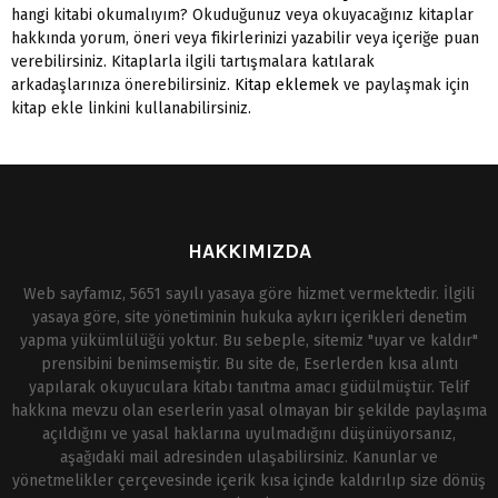
hangi kitabi okumalıyım? Okuduğunuz veya okuyacağınız kitaplar
hakkında yorum, öneri veya fikirlerinizi yazabilir veya içeriğe puan
verebilirsiniz. Kitaplarla ilgili tartışmalara katılarak
arkadaşlarınıza önerebilirsiniz.
Kitap eklemek
ve paylaşmak için
kitap ekle linkini kullanabilirsiniz.
HAKKIMIZDA
Web sayfamız, 5651 sayılı yasaya göre hizmet vermektedir. İlgili
yasaya göre, site yönetiminin hukuka aykırı içerikleri denetim
yapma yükümlülüğü yoktur. Bu sebeple, sitemiz "uyar ve kaldır"
prensibini benimsemiştir. Bu site de, Eserlerden kısa alıntı
yapılarak okuyuculara kitabı tanıtma amacı güdülmüştür. Telif
hakkına mevzu olan eserlerin yasal olmayan bir şekilde paylaşıma
açıldığını ve yasal haklarına uyulmadığını düşünüyorsanız,
aşağıdaki mail adresinden ulaşabilirsiniz. Kanunlar ve
yönetmelikler çerçevesinde içerik kısa içinde kaldırılıp size dönüş