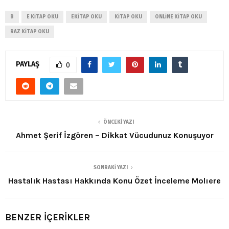
B
E KITAP OKU
EKITAP OKU
KITAP OKU
ONLINE KITAP OKU
RAZ KITAP OKU
PAYLAŞ
0
ÖNCEKI YAZI
Ahmet Şerif İzgören – Dikkat Vücudunuz Konuşuyor
SONRAKI YAZI
Hastalık Hastası Hakkında Konu Özet İnceleme Molıere
BENZER İÇERİKLER