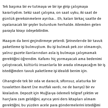
Tek başıma bir ev tutmaya ve bir işe girip çalışmaya
kararlıydım. Sekiz saat çalışma, on saat uyku, iki saat de
günlük gereksinmelere ayrılsa… Eh, kalan birkaç saatte de
oyalanacak bir şeyler bulurdum herhalde. Ailemden gelen
parayla kirayı ödeyebilirdim.
Maaşım da beni geçindirmeye yeterdi. Şirinevler›de bir tavuk
paketleme işi bulmuştum. Bu işi bulmak pek zor olmamıştı,
yalnız gazete ilanlarından asla iş bulmaya çalışmamak
gerektiğini öğrendim. Kafamı hiç yormayacak ama bedenimi
çalıştıracak, kültürlü insanlarla bir arada olmayacağım bir iş
istediğimden tavuk paketleme işi idealdi benim için.
Cihangir›de tek bir oda ve daracık, sifonsuz, alaturka bir
tuvaletten ibaret (ne mutfak vardı, ne de banyo) bir ev
kiraladım. Depozit için Muğla›ya ödemeli telgraf çektim ve
harçlara zam geldiğini, ayrıca yeni ders kitapları almam
gerektiğini, bu yüzden acele para göndermelerini istediğimi