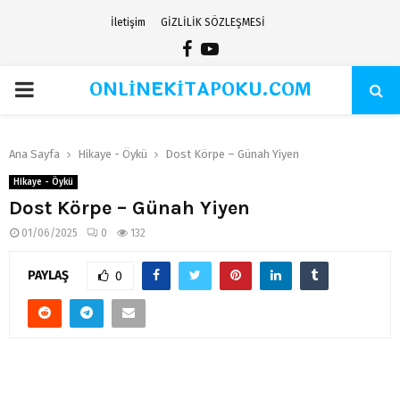
İletişim
GİZLİLİK SÖZLEŞMESİ
Facebook
Youtube
ONLİNEKİTAPOKU.COM
PRIMARY
MENU
Ana Sayfa
Hikaye - Öykü
Dost Körpe – Günah Yiyen
Hikaye - Öykü
Dost Körpe – Günah Yiyen
01/06/2025
0
132
PAYLAŞ
0