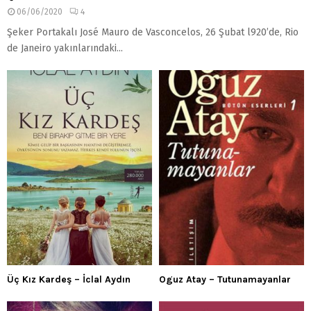
06/06/2020
4
Şeker Portakalı José Mauro de Vasconcelos, 26 Şubat l920’de, Rio
de Janeiro yakınlarındaki...
Üç Kız Kardeş – İclal Aydın
Oguz Atay – Tutunamayanlar