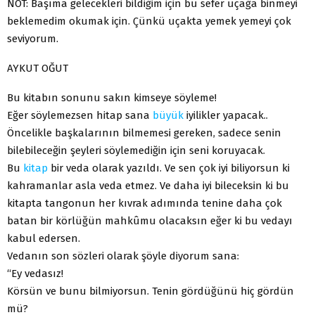
NOT: Başıma gelecekleri bildiğim için bu sefer uçağa binmeyi
beklemedim okumak için. Çünkü uçakta yemek yemeyi çok
seviyorum.
AYKUT OĞUT
Bu kitabın sonunu sakın kimseye söyleme!
Eğer söylemezsen hitap sana
büyük
iyilikler yapacak..
Öncelikle başkalarının bilmemesi gereken, sadece senin
bilebileceğin şeyleri söylemediğin için seni koruyacak.
Bu
kitap
bir veda olarak yazıldı. Ve sen çok iyi biliyorsun ki
kahramanlar asla veda etmez. Ve daha iyi bileceksin ki bu
kitapta tangonun her kıvrak adımında tenine daha çok
batan bir körlüğün mahkûmu olacaksın eğer ki bu vedayı
kabul edersen.
Vedanın son sözleri olarak şöyle diyorum sana:
“Ey vedasız!
Körsün ve bunu bilmiyorsun. Tenin gördüğünü hiç gördün
mü?