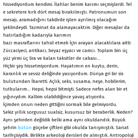
hissediyordum kendimi. İlahlar benim karımı seçmişlerdi. Tel
e sekretere kırk dört mesaj bırakılmıştı. Patronumun son
mesajı, aramadığını takdirde işten ayrılmış olacağım
şeklindeydi. Tazminat da alamayacaktım. Diğer mesajlar da
hatırladığım kadarıyla karımın
bazı masraflarını tahsil etmek İçin arayan alacaklılara aitti:
Züccaciyeci, antikacı, beyaz eşyacı ve camcı. Toplam bin üç
yüz yirmi üç lira ve kalan taksitler de cabası…
Hiçbir şey hissetmiyordum. Hayatımın en kuytu, derin,
karanlık ve sessiz deliğinde yasıyordum. Dünya gri bir sis
bulutundan İbaretti. Açlık, seks, susama, neşe, hobilerim,
tutkularım… Hepsi, hepsi bitmişti. Sadece nefes alan bir et
yığınıydım. Kalbim olabildiğince yavaş atıyordu.
İçimden onun neden gittiğini sormak bile gelmiyordu.
Sekiz yıllık sorgusuz sualsiz, kusursuz bir beraberlik. Neden?
Aynı şehirden değildik belki ama aynı okuldandık. Büyük
şehrin
bütün
göçebe çiftleri gibi okulda tanışmıştık. Sanat
tarihçisiydik. Birlikte arkeoloji dersleri de almıştık. Antropoloji