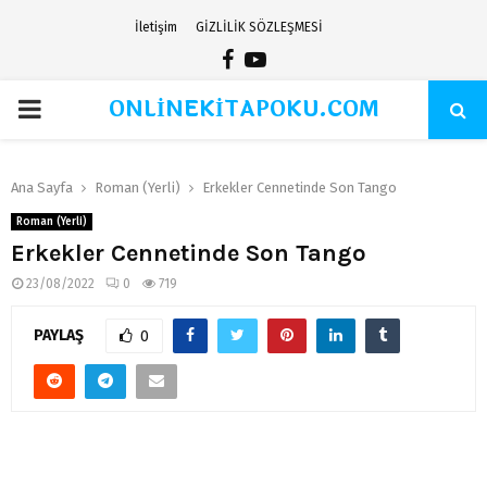
İletişim
GİZLİLİK SÖZLEŞMESİ
Facebook
Youtube
ONLİNEKİTAPOKU.COM
PRIMARY
MENU
Ana Sayfa
Roman (Yerli)
Erkekler Cennetinde Son Tango
Roman (Yerli)
Erkekler Cennetinde Son Tango
23/08/2022
0
719
PAYLAŞ
0