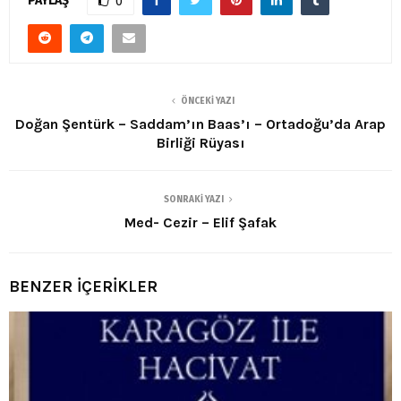
PAYLAŞ
0
ÖNCEKI YAZI
Doğan Şentürk – Saddam’ın Baas’ı – Ortadoğu’da Arap
Birliği Rüyası
SONRAKI YAZI
Med- Cezir – Elif Şafak
BENZER İÇERİKLER