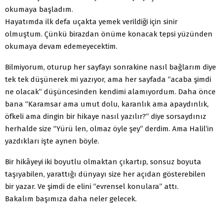
okumaya başladım.
Hayatımda ilk defa uçakta yemek verildiği için sinir
olmuştum. Çünkü birazdan önüme konacak tepsi yüzünden
okumaya devam edemeyecektim.
Bilmiyorum, oturup her sayfayı sonrakine nasıl bağlarım diye
tek tek düşünerek mi yazıyor, ama her sayfada “acaba şimdi
ne olacak” düşüncesinden kendimi alamıyordum. Daha önce
bana “Karamsar ama umut dolu, karanlık ama apaydınlık,
öfkeli ama dingin bir hikaye nasıl yazılır?” diye sorsaydınız
herhalde size “Yürü len, olmaz öyle şey” derdim. Ama Halil’in
yazdıkları işte aynen böyle.
Bir hikâyeyi iki boyutlu olmaktan çıkartıp, sonsuz boyuta
taşıyabilen, yarattığı dünyayı size her açıdan gösterebilen
bir yazar. Ve şimdi de elini “evrensel konulara” attı.
Bakalım başımıza daha neler gelecek.