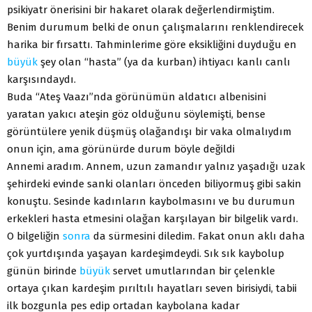
psikiyatr önerisini bir hakaret olarak değerlendirmiştim.
Benim durumum belki de onun çalışmalarını renklendirecek
harika bir fırsattı. Tahminlerime göre eksikliğini duyduğu en
büyük
şey olan “hasta” (ya da kurban) ihtiyacı kanlı canlı
karşısındaydı.
Buda “Ateş Vaazı”nda görünümün aldatıcı albenisini
yaratan yakıcı ateşin göz olduğunu söylemişti, bense
görüntülere yenik düşmüş olağandışı bir vaka olmalıydım
onun için, ama görünürde durum böyle değildi
Annemi aradım. Annem, uzun zamandır yalnız yaşadığı uzak
şehirdeki evinde sanki olanları önceden biliyormuş gibi sakin
konuştu. Sesinde kadınların kaybolmasını ve bu durumun
erkekleri hasta etmesini olağan karşılayan bir bilgelik vardı.
O bilgeliğin
sonra
da sürmesini diledim. Fakat onun aklı daha
çok yurtdışında yaşayan kardeşimdeydi. Sık sık kaybolup
günün birinde
büyük
servet umutlarından bir çelenkle
ortaya çıkan kardeşim pırıltılı hayatları seven birisiydi, tabii
ilk bozgunla pes edip ortadan kaybolana kadar