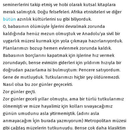
seminerlerini takip etmiş ve hobi olarak kutsal kitaplara
merak salmıştık. Doğu felsefeleri. Afrika etnisiteleri ve diğer
bütün
azınlık kültürlerini su gibi biliyorduk.
O, babasının ölümüyle İşlerini devralmak zorunda
kaldığında henüz mezun olmuştuk ve Anadolu’ya sivil bir
uygarlık müzesi kurmak için yola çıkmaya hazırlanıyorduk.
Planlarımızı bozup hemen evlenmek zorunda kaldık.
Babasının borçlarını kapatmak için işlerine hız vermek
zorundaydı, bense evimizin giderleri için yıldırım hızıyla bir
doğrudan pazarlama isi bulmuştum: Pencere satıyordum.
Gene de mutluyduk. Tutkularımızı hiçbir şey öldüremezdi.
Nasıl olsa bu zor günler geçecekti.
Zor günler geçti.
Zor günler geceli yıllar olmuştu, ama bir türlü tutkularımız
ölmemişti ve müze hayalimiz için kolları sıvayacağımız
günün umudunu asla yitirmemiştik. (adını asla
anmayacağım İçin burada yazmıyorum) Metropolitan müzesi
gibi çağdaş müzelerin tutkunuydu. Bense çok daha klasiktim