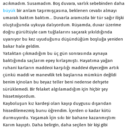
acıkmadım. Susamadım. Boş duvara, varlık sebebinden daha
büyük
bir anlam taşırmışçasına, beklenen cevabı almayı
umarak baktım baktım… Duvarla aramızda bir tür sağır ilişki
oluştuğunda uykuya dalıyordum. Rüyamda, duvar üzerime
doğru gürültüyle cam tuğlalarını saçarak yıkıldığında
uyanıyor bu kez uyuduğunu düşündüğüm boşluğa yeniden
bakar hale geldim.
Yataktan çıkmadığım bu üç gün sonrasında aynaya
baktığımda saçlarım epey kırlaşmıştı. Hayatıma yağan
ruhani karların maddeoi karşılığı maddevi diyeceğim artık
çünkü maddi ve manevilik tek başlarına mümkün değildi
benim içinolan bu beyaz teller beni nedense dehşete
sürüklemedi. Bir felaket algılamadığım için hiçbir şey
hissetmiyordum.
Kayboluşun kız kardeşi olan kayıp duygusu dışarıdan
hissedilemezmiş bunu öğrendim. İçerden o kadar kötü
durmuyordu. Yaşamak İçin sıkı bir bahane kazanmıştım:
Karım kayıptı. Daha belirgin, daha seçilen bir kişi gibi