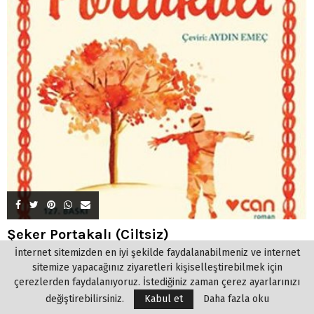
Şeker Portakalı (Ciltsiz)
İnternet sitemizden en iyi şekilde faydalanabilmeniz ve internet
06/06/2020
4
sitemize yapacağınız ziyaretleri kişiselleştirebilmek için
Şeker Portakalı José Mauro de Vasconcelos, 26 Şubat l920’de, Rio
çerezlerden faydalanıyoruz. İstediğiniz zaman çerez ayarlarınızı
de Janeiro yakınlarındaki...
değiştirebilirsiniz.
Kabul et
Daha fazla oku