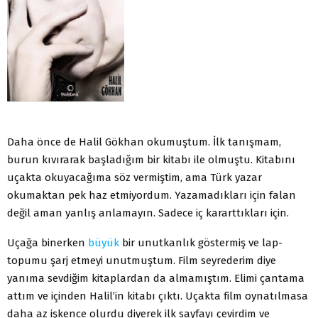
Daha önce de Halil Gökhan okumuştum. İlk tanışmam,
burun kıvırarak başladığım bir kitabı ile olmuştu. Kitabını
uçakta okuyacağıma söz vermiştim, ama Türk yazar
okumaktan pek haz etmiyordum. Yazamadıkları için falan
değil aman yanlış anlamayın. Sadece iç kararttıkları için.
Uçağa binerken
büyük
bir unutkanlık göstermiş ve lap-
topumu şarj etmeyi unutmuştum. Film seyrederim diye
yanıma sevdiğim kitaplardan da almamıştım. Elimi çantama
attım ve içinden Halil’in kitabı çıktı. Uçakta film oynatılmasa
daha az işkence olurdu diyerek ilk sayfayı çevirdim ve