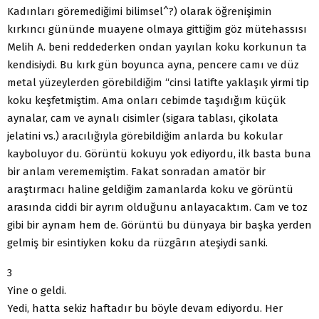
Kadınları göremediğimi bilimsel^?) olarak öğrenişimin
kırkıncı gününde muayene olmaya gittiğim göz mütehassısı
Melih A. beni reddederken ondan yayılan koku korkunun ta
kendisiydi. Bu kırk gün boyunca ayna, pencere camı ve düz
metal yüzeylerden görebildiğim “cinsi latifte yaklaşık yirmi tip
koku keşfetmiştim. Ama onları cebimde taşıdığım küçük
aynalar, cam ve aynalı cisimler (sigara tablası, çikolata
jelatini vs.) aracılığıyla görebildiğim anlarda bu kokular
kayboluyor du. Görüntü kokuyu yok ediyordu, ilk basta buna
bir anlam verememiştim. Fakat sonradan amatör bir
araştırmacı haline geldiğim zamanlarda koku ve görüntü
arasında ciddi bir ayrım olduğunu anlayacaktım. Cam ve toz
gibi bir aynam hem de. Görüntü bu dünyaya bir başka yerden
gelmiş bir esintiyken koku da rüzgârın ateşiydi sanki.
3
Yine o geldi.
Yedi, hatta sekiz haftadır bu böyle devam ediyordu. Her