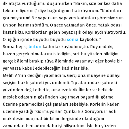
ilk atışta vurduğumu düşünürken “Bakın, size bir kez daha
tekrar ediyorum,” diye bağırdığımı hatırlıyorum. “Kadınları
göremiyorum! Ne yaparsam yapayım kadınları göremiyorum.
En son karımı gördüm. O gece yatmadan önce. Yatak odası
karanlıktı. Koridordan gelen beyaz ışık odayı aydınlatıyordu.
O, ışığın içinde büyüdü büyüdü
sonra
kayboldu.”
Sonra hepsi,
bütün
kadınlar kaybolmuştu. Rüyamdaki,
bazen gerçek olmalarını istediğim, sırt bu yüzden bildiğim
gerçek âlemi bırakıp rüya âleminde yasamayı eğer böyle bir
yer varsa kabul edebileceğim kadınlar bile.
Melih A.’nın dediğini yapmadım. Gerçi ona muayene olmayı
seçişim haklı şöhreti yüzündendi. Tıp alanındaki şöhre ti
yüzünden değil elbette, ama ezoterik İlimler ve belki de
meslek odasının gözünden kaçırmayı başardığı görme
üzerine paramedikal çalışmaları sebebiyle. Körlerin kaderi
üzerine yazdığı “Görmüyorlar, Çünkü Biz Görüyoruz” adlı
makalesini marjinal bir bilim dergisinde okuduğum
zamandan beri adını daha iyi biliyordum. İşle bu yüzden