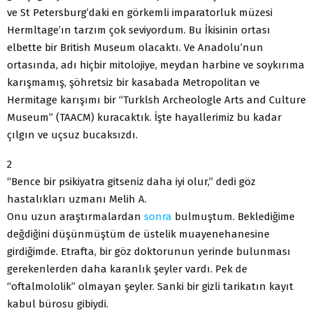
ve St Petersburg’daki en görkemli imparatorluk müzesi
Hermltage’ın tarzım çok seviyordum. Bu İkisinin ortası
elbette bir British Museum olacaktı. Ve Anadolu’nun
ortasında, adı hiçbir mitolojiye, meydan harbine ve soykırıma
karışmamış, şöhretsiz bir kasabada Metropolitan ve
Hermitage karışımı bir “Turklsh Archeologle Arts and Culture
Museum” (TAACM) kuracaktık. İşte hayallerimiz bu kadar
çılgın ve uçsuz bucaksızdı.
2
“Bence bir psikiyatra gitseniz daha iyi olur,” dedi göz
hastalıkları uzmanı Melih A.
Onu uzun araştırmalardan
sonra
bulmuştum. Beklediğime
değdiğini düşünmüştüm de üstelik muayenehanesine
girdiğimde. Etrafta, bir göz doktorunun yerinde bulunması
gerekenlerden daha karanlık şeyler vardı. Pek de
“oftalmololik” olmayan şeyler. Sanki bir gizli tarikatın kayıt
kabul bürosu gibiydi.