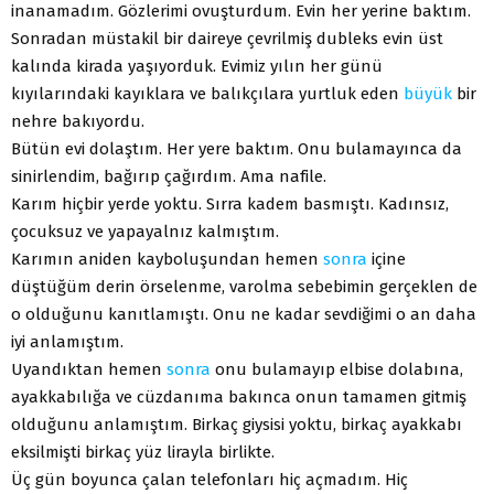
inanamadım. Gözlerimi ovuşturdum. Evin her yerine baktım.
Sonradan müstakil bir daireye çevrilmiş dubleks evin üst
kalında kirada yaşıyorduk. Evimiz yılın her günü
kıyılarındaki kayıklara ve balıkçılara yurtluk eden
büyük
bir
nehre bakıyordu.
Bütün evi dolaştım. Her yere baktım. Onu bulamayınca da
sinirlendim, bağırıp çağırdım. Ama nafile.
Karım hiçbir yerde yoktu. Sırra kadem basmıştı. Kadınsız,
çocuksuz ve yapayalnız kalmıştım.
Karımın aniden kayboluşundan hemen
sonra
içine
düştüğüm derin örselenme, varolma sebebimin gerçeklen de
o olduğunu kanıtlamıştı. Onu ne kadar sevdiğimi o an daha
iyi anlamıştım.
Uyandıktan hemen
sonra
onu bulamayıp elbise dolabına,
ayakkabılığa ve cüzdanıma bakınca onun tamamen gitmiş
olduğunu anlamıştım. Birkaç giysisi yoktu, birkaç ayakkabı
eksilmişti birkaç yüz lirayla birlikte.
Üç gün boyunca çalan telefonları hiç açmadım. Hiç