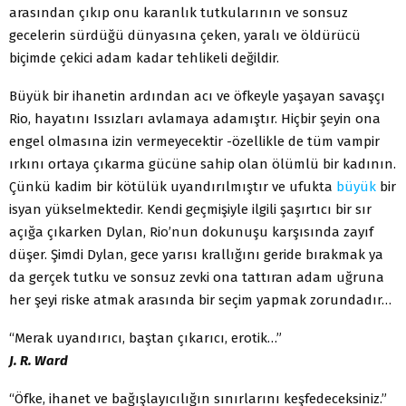
arasından çıkıp onu karanlık tutkularının ve sonsuz
gecelerin sürdüğü dünyasına çeken, yaralı ve öldürücü
biçimde çekici adam kadar tehlikeli değildir.
Büyük bir ihanetin ardından acı ve öfkeyle yaşayan savaşçı
Rio, hayatını Issızları avlamaya adamıştır. Hiçbir şeyin ona
engel olmasına izin vermeyecektir -özellikle de tüm vampir
ırkını ortaya çıkarma gücüne sahip olan ölümlü bir kadının.
Çünkü kadim bir kötülük uyandırılmıştır ve ufukta
büyük
bir
isyan yükselmektedir. Kendi geçmişiyle ilgili şaşırtıcı bir sır
açığa çıkarken Dylan, Rio’nun dokunuşu karşısında zayıf
düşer. Şimdi Dylan, gece yarısı krallığını geride bırakmak ya
da gerçek tutku ve sonsuz zevki ona tattıran adam uğruna
her şeyi riske atmak arasında bir seçim yapmak zorundadır…
“Merak uyandırıcı, baştan çıkarıcı, erotik…”
J. R. Ward
“Öfke, ihanet ve bağışlayıcılığın sınırlarını keşfedeceksiniz.”