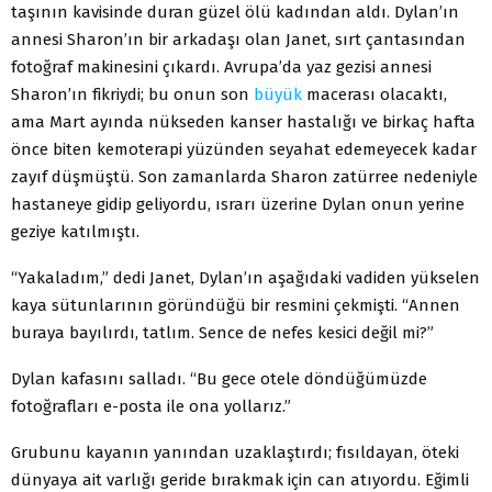
taşının kavisinde duran güzel ölü kadından aldı. Dylan’ın
annesi Sharon’ın bir arkadaşı olan Janet, sırt çantasından
fotoğraf makinesini çıkardı. Avrupa’da yaz gezisi annesi
Sharon’ın fikriydi; bu onun son
büyük
macerası olacaktı,
ama Mart ayında nükseden kanser hastalığı ve birkaç hafta
önce biten kemoterapi yüzünden seyahat edemeyecek kadar
zayıf düşmüştü. Son zamanlarda Sharon zatürree nedeniyle
hastaneye gidip geliyordu, ısrarı üzerine Dylan onun yerine
geziye katılmıştı.
“Yakaladım,” dedi Janet, Dylan’ın aşağıdaki vadiden yükselen
kaya sütunlarının göründüğü bir resmini çekmişti. “Annen
buraya bayılırdı, tatlım. Sence de nefes kesici değil mi?”
Dylan kafasını salladı. “Bu gece otele döndüğümüzde
fotoğrafları e-posta ile ona yollarız.”
Grubunu kayanın yanından uzaklaştırdı; fısıldayan, öteki
dünyaya ait varlığı geride bırakmak için can atıyordu. Eğimli