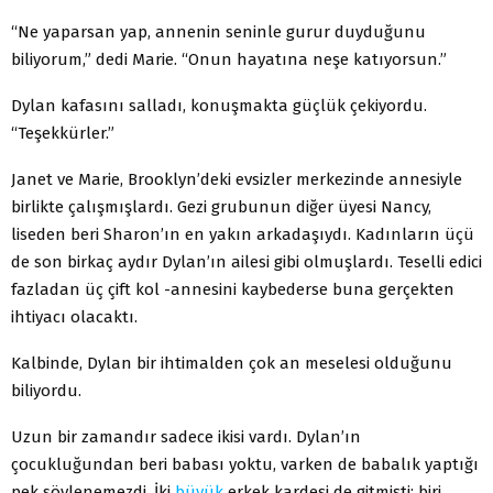
“Ne yaparsan yap, annenin seninle gurur duyduğunu
biliyorum,” dedi Marie. “Onun hayatına neşe katıyorsun.”
Dylan kafasını salladı, konuşmakta güçlük çekiyordu.
“Teşekkürler.”
Janet ve Marie, Brooklyn’deki evsizler merkezinde annesiyle
birlikte çalışmışlardı. Gezi grubunun diğer üyesi Nancy,
liseden beri Sharon’ın en yakın arkadaşıydı. Kadınların üçü
de son birkaç aydır Dylan’ın ailesi gibi olmuşlardı. Teselli edici
fazladan üç çift kol -annesini kaybederse buna gerçekten
ihtiyacı olacaktı.
Kalbinde, Dylan bir ihtimalden çok an meselesi olduğunu
biliyordu.
Uzun bir zamandır sadece ikisi vardı. Dylan’ın
çocukluğundan beri babası yoktu, varken de babalık yaptığı
pek söylenemezdi. İki
büyük
erkek kardeşi de gitmişti; biri