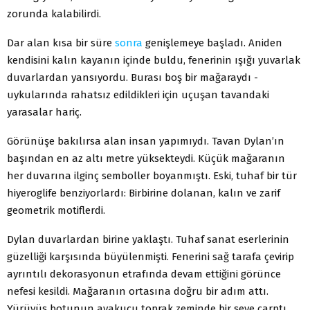
zorunda kalabilirdi.
Dar alan kısa bir süre
sonra
genişlemeye başladı. Aniden
kendisini kalın kayanın içinde buldu, fenerinin ışığı yuvarlak
duvarlardan yansıyordu. Burası boş bir mağaraydı -
uykularında rahatsız edildikleri için uçuşan tavandaki
yarasalar hariç.
Görünüşe bakılırsa alan insan yapımıydı. Tavan Dylan’ın
başından en az altı metre yüksekteydi. Küçük mağaranın
her duvarına ilginç semboller boyanmıştı. Eski, tuhaf bir tür
hiyeroglife benziyorlardı: Birbirine dolanan, kalın ve zarif
geometrik motiflerdi.
Dylan duvarlardan birine yaklaştı. Tuhaf sanat eserlerinin
güzelliği karşısında büyülenmişti. Fenerini sağ tarafa çevirip
ayrıntılı dekorasyonun etrafında devam ettiğini görünce
nefesi kesildi. Mağaranın ortasına doğru bir adım attı.
Yürüyüş botunun ayakucu toprak zeminde bir şeye çarptı.