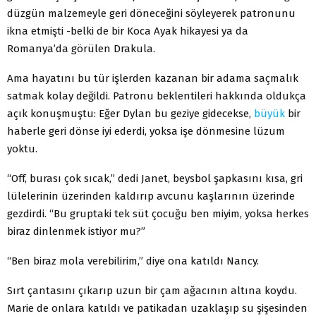
düzgün malzemeyle geri döneceğini söyleyerek patronunu
ikna etmişti -belki de bir Koca Ayak hikayesi ya da
Romanya’da görülen Drakula.
Ama hayatını bu tür işlerden kazanan bir adama saçmalık
satmak kolay değildi. Patronu beklentileri hakkında oldukça
açık konuşmuştu: Eğer Dylan bu geziye gidecekse,
büyük
bir
haberle geri dönse iyi ederdi, yoksa işe dönmesine lüzum
yoktu.
“Off, burası çok sıcak,” dedi Janet, beysbol şapkasını kısa, gri
lülelerinin üzerinden kaldırıp avcunu kaşlarının üzerinde
gezdirdi. “Bu gruptaki tek süt çocuğu ben miyim, yoksa herkes
biraz dinlenmek istiyor mu?”
“Ben biraz mola verebilirim,” diye ona katıldı Nancy.
Sırt çantasını çıkarıp uzun bir çam ağacının altına koydu.
Marie de onlara katıldı ve patikadan uzaklaşıp su şişesinden