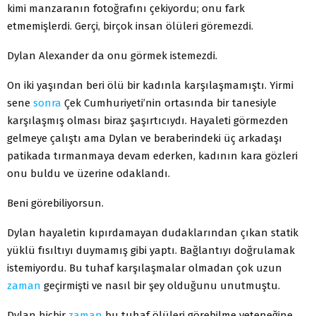
kimi manzaranın fotoğrafını çekiyordu; onu fark
etmemişlerdi. Gerçi, birçok insan ölüleri göremezdi.
Dylan Alexander da onu görmek istemezdi.
On iki yaşından beri ölü bir kadınla karşılaşmamıştı. Yirmi
sene
sonra
Çek Cumhuriyeti’nin ortasında bir tanesiyle
karşılaşmış olması biraz şaşırtıcıydı. Hayaleti görmezden
gelmeye çalıştı ama Dylan ve beraberindeki üç arkadaşı
patikada tırmanmaya devam ederken, kadının kara gözleri
onu buldu ve üzerine odaklandı.
Beni görebiliyorsun.
Dylan hayaletin kıpırdamayan dudaklarından çıkan statik
yüklü fısıltıyı duymamış gibi yaptı. Bağlantıyı doğrulamak
istemiyordu. Bu tuhaf karşılaşmalar olmadan çok uzun
zaman
geçirmişti ve nasıl bir şey olduğunu unutmuştu.
Dylan hiçbir
zaman
bu tuhaf ölüleri görebilme yeteneğine