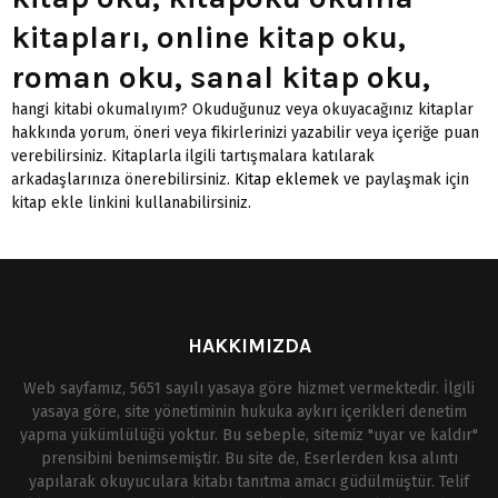
kitapları, online kitap oku,
roman oku, sanal kitap oku,
hangi kitabi okumalıyım? Okuduğunuz veya okuyacağınız kitaplar
hakkında yorum, öneri veya fikirlerinizi yazabilir veya içeriğe puan
verebilirsiniz. Kitaplarla ilgili tartışmalara katılarak
arkadaşlarınıza önerebilirsiniz.
Kitap eklemek
ve paylaşmak için
kitap ekle linkini kullanabilirsiniz.
HAKKIMIZDA
Web sayfamız, 5651 sayılı yasaya göre hizmet vermektedir. İlgili
yasaya göre, site yönetiminin hukuka aykırı içerikleri denetim
yapma yükümlülüğü yoktur. Bu sebeple, sitemiz "uyar ve kaldır"
prensibini benimsemiştir. Bu site de, Eserlerden kısa alıntı
yapılarak okuyuculara kitabı tanıtma amacı güdülmüştür. Telif