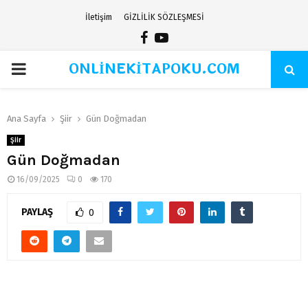
İletişim
GİZLİLİK SÖZLEŞMESİ
Facebook
Youtube
ONLİNEKİTAPOKU.COM
PRIMARY
MENU
Ana Sayfa
Şiir
Gün Doğmadan
Şiir
Gün Doğmadan
16/09/2025
0
170
PAYLAŞ
0