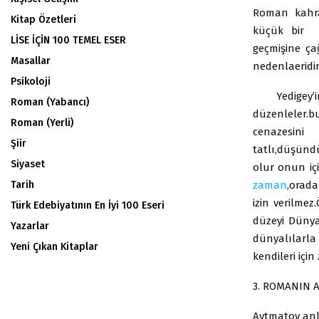
Roman kahr
Kitap Özetleri
küçük bir a
LİSE İÇİN 100 TEMEL ESER
geçmişine ça
Masallar
nedenlaeridir
Psikoloji
Yedigey’i
Roman (Yabancı)
düzenleler.b
Roman (Yerli)
cenazesini 
Şiir
tatlı,düşündü
Siyaset
olur onun içi
zaman
,orad
Tarih
izin verilme
Türk Edebiyatının En İyi 100 Eseri
düzeyi Dünya
Yazarlar
dünyalılarla 
Yeni Çıkan Kitaplar
kendileri için
3. ROMANIN A
Aytmatov anl