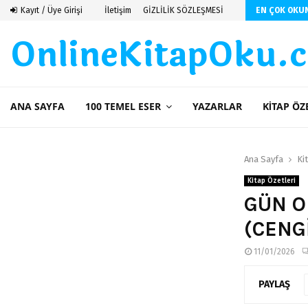
 De Saint Exupery
Kayıt / Üye Girişi
İletişim
GİZLİLİK SÖZLEŞMESİ
EN ÇOK OKU
OnlineKitapOku.
ANA SAYFA
100 TEMEL ESER
YAZARLAR
KITAP ÖZ
Ana Sayfa
Ki
Kitap Özetleri
GÜN O
(CENG
11/01/2026
PAYLAŞ