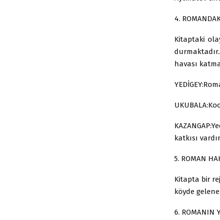
4. ROMANDAK
Kitaptaki ol
durmaktadır.
havası katmak
YEDİGEY:Roman
UKUBALA:Kocas
KAZANGAP:Yed
katkısı vardır
5. ROMAN HA
Kitapta bir r
köyde gelenek
6. ROMANIN Y