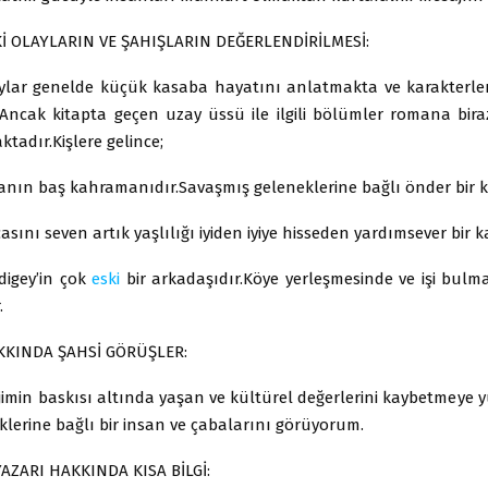
İ OLAYLARIN VE ŞAHIŞLARIN DEĞERLENDİRİLMESİ:
aylar genelde küçük kasaba hayatını anlatmakta ve karakterler
Ancak kitapta geçen uzay üssü ile ilgili bölümler romana bira
tadır.Kişlere gelince;
ın baş kahramanıdır.Savaşmış geleneklerine bağlı önder bir kişi
ını seven artık yaşlılığı iyiden iyiye hisseden yardımsever bir k
igey’in çok
eski
bir arkadaşıdır.Köye yerleşmesinde ve işi bul
.
KKINDA ŞAHSİ GÖRÜŞLER:
ejimin baskısı altında yaşan ve kültürel değerlerini kaybetmeye 
lerine bağlı bir insan ve çabalarını görüyorum.
AZARI HAKKINDA KISA BİLGİ: