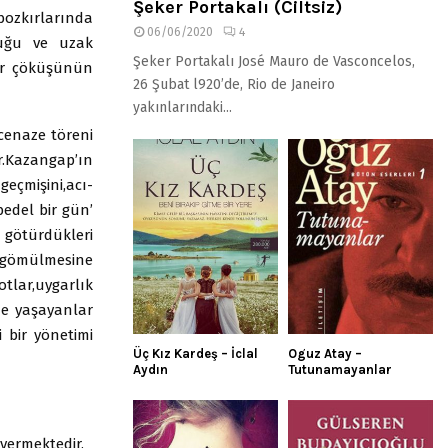
Şeker Portakalı (Ciltsiz)
bozkırlarında
06/06/2020
4
duğu ve uzak
Şeker Portakalı José Mauro de Vasconcelos,
bür çöküşünün
26 Şubat l920’de, Rio de Janeiro
yakınlarındaki...
cenaze töreni
r.Kazangap’ın
çmişini,acı-
bedel bir gün’
a götürdükleri
 gömülmesine
tlar,uygarlık
de yaşayanlar
i bir yönetimi
Üç Kız Kardeş – İclal
Oguz Atay –
Aydın
Tutunamayanlar
vermektedir.