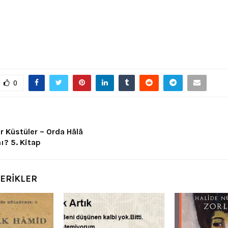
0
r Küstüler – Orda Hâlâ
ı? 5. Kitap
ÇERİKLER