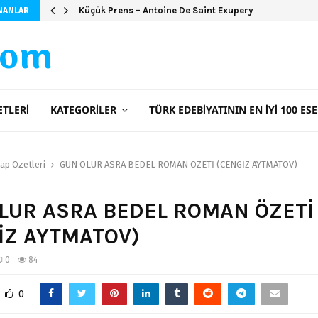
Şeker Portakalı (Ciltsiz)
NANLAR
com
ETLERI
KATEGORILER
TÜRK EDEBIYATININ EN İYI 100 ESE
tap Özetleri
GÜN OLUR ASRA BEDEL ROMAN ÖZETİ (CENGİZ AYTMATOV)
LUR ASRA BEDEL ROMAN ÖZETİ
İZ AYTMATOV)
0
84
0