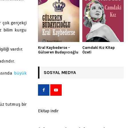
 çok gerçekçi
z bilim kurgu
Kral Kaybederse –
Camdaki Kız Kitap
liği vardır.
Gülseren Budayıcıoğlu
Özeti
adındır.
SOSYAL MEDYA
masında
büyük
yüz tutmuş bir
Ekitap indir