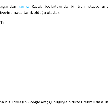
vaşı;ından
sonra
Kazak bozkırlarında bir tren istasyonu
igey’inburada tanık olduğu olaylar.
Tİ:
a hızlı dolaşın. Google Araç Çubuğuyla birlikte Firefox’u da alı