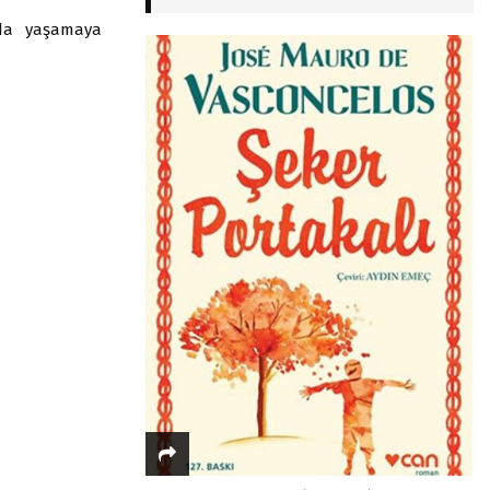
nda yaşamaya
n