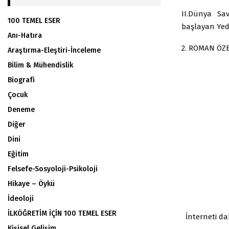
II.Dünya Sa
100 TEMEL ESER
başlayan Yed
Anı-Hatıra
2. ROMAN ÖZE
Araştırma-Eleştiri-İnceleme
Bilim & Mühendislik
Biografi
Çocuk
Deneme
Diğer
Dini
Eğitim
Felsefe-Sosyoloji-Psikoloji
Hikaye – Öykü
İdeoloji
İLKÖĞRETİM İÇİN 100 TEMEL ESER
İnterneti dah
Kişisel Gelişim