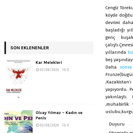
Cengiz Töreku
köyde doğdu.B
devrimi daha
başladığı yı
genç kuşak
çalıştı.Çevr
SON EKLENENLER
yıllarında
b
beş yaşınday
Kar Melekleri
Daha
sonra
03/08/2026
0
Frunze(bugü
,Kazakistan’
yapıyordu. 
yakınlaştı. 
,muhabirlik
uslubu,kurgud
Olcay Yılmaz – Kadın ve
Penis
Duyuru
03/08/2026
0
Sitemizde 