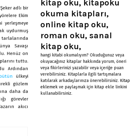
kitap oku, kitapoku
Şeker adlı bir
okuma kitapları,
 yörelere Ekim
online kitap oku,
ni yerleşmeye
ayak uydurmuş
roman oku, sanal
arlalarında
kitap oku,
 Dünya Savaşı
rdu. Henüz on
hangi kitabi okumalıyım? Okuduğunuz veya
larını tuttu.
okuyacağınız kitaplar hakkında yorum, öneri
veya fikirlerinizi yazabilir veya içeriğe puan
udu Ardından
verebilirsiniz. Kitaplarla ilgili tartışmalara
bütün
ülkeyi
katılarak arkadaşlarınıza önerebilirsiniz.
Kitap
ürekli gözlem
eklemek
ve paylaşmak için kitap ekle linkini
nına daha da
kullanabilirsiniz.
dığı görevler
azarın akıcı