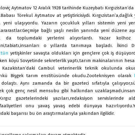
loviç Aytmatov 12 Aralık 1928 tarihinde Kuzeybatı Kırgızistan’da 
abası Törekul Aytmatov at yetiştiricisiydi. Kırgızistan’a,dağlık
 yeni ulaşıyordu. Yazarın çocukluk yılları sistemin yeni ye
llararastlar.Geçmişe bağlı yaşlı neslin yanında yeni düzene 
 da toplumdaki yerlerini alıyorlardı. Yazar kolhoz t
esini,tabiatı,insanları o yıllarda tanımaya başladı. İkinci
ütün
yetişkinler savaşta oldukları için gençlere çok iş düşüyo
ken köyü Sovyetinde sekreterlik yaptı,tarım makinalarının hesap
Kazakistan’daki Cambul veterinerlik teknik okulunda ok
nkü Bişgek tarım enstitüsünde okudu.Zooteknisyen olarak
ı dolaştı. Aynı zamanda da bir gazeteci sıfatıyla çalışıyor,s
Pek çok genç nesil mensubu gibi halkından uzaklaşmadı,insa
Kırgız gazetelerindeki yazıları,redaksiyon servislerinde al
 faaliyetleri onu yavaş yavaş edebi dünyaya hazırlıyordu.Y
aki başarısı bu ön araştırmalarıyla yakından ilgilidir.
güncelleme çalışmaları devam etmektedir.