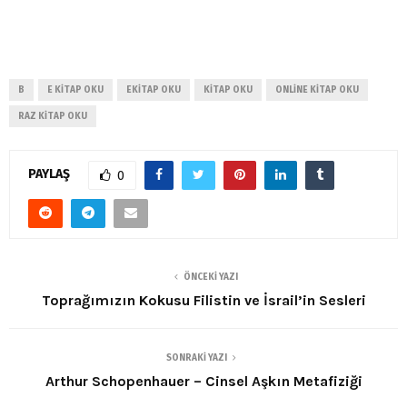
B
E KITAP OKU
EKITAP OKU
KITAP OKU
ONLINE KITAP OKU
RAZ KITAP OKU
PAYLAŞ
0
ÖNCEKI YAZI
Toprağımızın Kokusu Filistin ve İsrail’in Sesleri
SONRAKI YAZI
Arthur Schopenhauer – Cinsel Aşkın Metafiziği