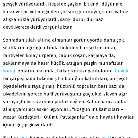
gevşek yürüyorlardı. Hepsi de şaşkın, bitkindi, düşünme,
karar verme yeteneğinden yoksun görünüyor, sanki yalnız
alışkanlıkla yürüyorlardı, sanki durur durmaz
devrilivereceklerdi yorgunluktan.
Sonradan silah altına almanlar görünüyordu daha çok,
silahların ağırlığı altında bükülen barışçıl insanlar,
rantiyeler; kolay ürperen, çabuk coşan, kaçmaya da,
saklanmaya da hazır, küçük, atılgan gezgin muhafızlar;
sonra
, onların arasında, birkaç kırmızı pantolonlu,
büyük
bir çarpışmada tükenmiş bir bölüğün kalıntıları; bu çeşitli
piyadelerle sıraya girmiş, hüzünlü topçular; bazı bazı da,
piyadelerin görece hafif yürüyüşünü güçlükle izleyen ağır
yürüyüşlü bir süvarinin parlak miğferi. Kahramanca adlar
almış yardımcı asker lejyonları: “Bozgun İntikamcıları –
Mezar Kardeşleri – Ölümü Paylaşanlar” da o haydut havalan
içinde geçip gidiyorlardı.
Başları,
eski
kumaş ya da hububat tüccarları,
eski
içyağı ya