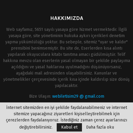
HAKKIMIZDA
Web sayfamız, 5651 sayılı yasaya göre hizmet vermektedir. İlgili
yasaya göre, site yönetiminin hukuka aykırı içerikleri denetim
yapma yükümlülüğü yoktur. Bu sebeple, sitemiz "uyar ve kaldır"
prensibini benimsemiştir. Bu site de, Eserlerden kısa alıntı
yapılarak okuyuculara kitabı tanıtma amacı güdülmüştür. Telif
hakkına mevzu olan eserlerin yasal olmayan bir şekilde paylaşıma
açıldığını ve yasal haklarına uyulmadığını düşünüyorsanız,
aşağıdaki mail adresinden ulaşabilirsiniz. Kanunlar ve
yönetmelikler çerçevesinde içerik kısa içinde kaldırılıp size dönüş
yapılacaktır.
Bize Ulaşın:
webiletisim29 @ gmail.com
İnternet sitemizden en iyi şekilde faydalanabilmeniz ve internet
sitemize yapacağınız ziyaretleri kişiselleştirebilmek için
çerezlerden faydalanıyoruz. İstediğiniz zaman çerez ayarlarınızı
değiştirebilirsiniz.
Kabul et
Daha fazla oku
@2020 - onlinekitapoku.com