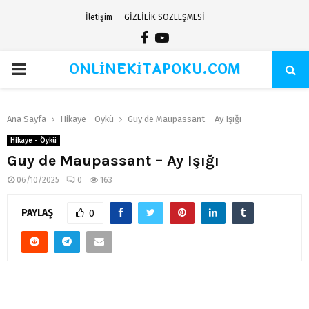
İletişim
GİZLİLİK SÖZLEŞMESİ
Facebook
Youtube
ONLİNEKİTAPOKU.COM
PRIMARY
MENU
Ana Sayfa
Hikaye - Öykü
Guy de Maupassant – Ay Işığı
Hikaye - Öykü
Guy de Maupassant – Ay Işığı
06/10/2025
0
163
PAYLAŞ
0