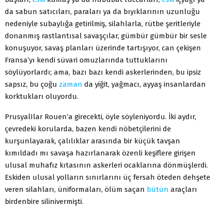
da sabun satıcıları, paraları ya da bıyıklarının uzunluğu
nedeniyle subaylığa getirilmiş, silahlarla, rütbe şeritleriyle
donanmış rastlantısal savaşçılar, gümbür gümbür bir sesle
konuşuyor, savaş planları üzerinde tartışıyor, can çekişen
Fransa’yı kendi süvari omuzlarında tuttuklarını
söylüyorlardı; ama, bazı bazı kendi askerlerinden, bu ipsiz
sapsız, bu çoğu
zaman
da yiğit, yağmacı, ayyaş insanlardan
korktukları oluyordu.
PrusyalIlar Rouen’a girecekti, öyle söyleniyordu. İki aydır,
çevredeki korularda, bazen kendi nöbetçilerini de
kurşunlayarak, çalılıklar arasında bir küçük tavşan
kımıldadı mı savaşa hazırlanarak özenli keşiflere girişen
ulusal muhafız kıtasının askerleri ocaklarına dönmüşlerdi.
Eskiden ulusal yolların sınırlarını üç fersah öteden dehşete
veren silahları, üniformaları, ölüm saçan
bütün
araçları
birdenbire silinivermişti.