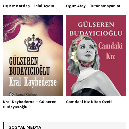
Üç Kız Kardeş – İclal Aydın
Oguz Atay – Tutunamayanlar
Kral Kaybederse – Gülseren
Camdaki Kız Kitap Özeti
Budayıcıoğlu
SOSYAL MEDYA