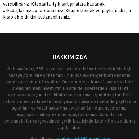
verebilirsiniz. Kitaplarla ilgili tartışmalara katılarak
arkadaşlarınıza önerebilirsiniz.
Kitap eklemek
ve paylaşmak için
kitap ekle linkini kullanabilirsiniz.
HAKKIMIZDA
Web sayfamız, 5651 sayılı yasaya göre hizmet vermektedir. İlgili
yasaya göre, site yönetiminin hukuka aykırı içerikleri denetim
yapma yükümlülüğü yoktur. Bu sebeple, sitemiz "uyar ve kaldır"
prensibini benimsemiştir. Bu site de, Eserlerden kısa alıntı
yapılarak okuyuculara kitabı tanıtma amacı güdülmüştür. Telif
hakkına mevzu olan eserlerin yasal olmayan bir şekilde paylaşıma
açıldığını ve yasal haklarına uyulmadığını düşünüyorsanız,
aşağıdaki mail adresinden ulaşabilirsiniz. Kanunlar ve
yönetmelikler çerçevesinde içerik kısa içinde kaldırılıp size dönüş
yapılacaktır.
Bize Ulaşın:
webiletisim29 @ gmail.com