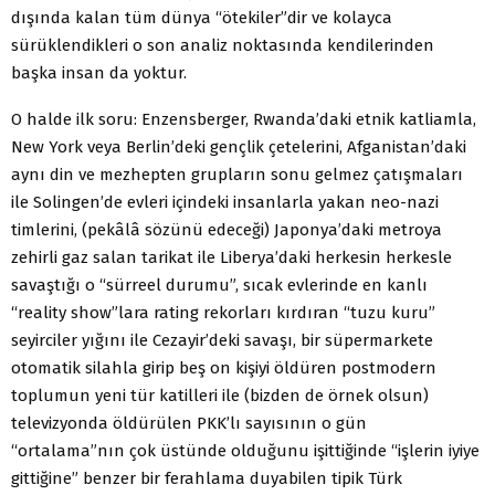
dışında kalan tüm dünya “ötekiler”dir ve kolayca
sürüklendikleri o son analiz noktasında kendilerinden
başka insan da yoktur.
O halde ilk soru: Enzensberger, Rwanda’daki etnik katliamla,
New York veya Berlin’deki gençlik çetelerini, Afganistan’daki
aynı din ve mezhepten grupların sonu gelmez çatışmaları
ile Solingen’de evleri içindeki insanlarla yakan neo-nazi
timlerini, (pekâlâ sözünü edeceği) Japonya’daki metroya
zehirli gaz salan tarikat ile Liberya’daki herkesin herkesle
savaştığı o “sürreel durumu”, sıcak evlerinde en kanlı
“reality show”lara rating rekorları kırdıran “tuzu kuru”
seyirciler yığını ile Cezayir’deki savaşı, bir süpermarkete
otomatik silahla girip beş on kişiyi öldüren postmodern
toplumun yeni tür katilleri ile (bizden de örnek olsun)
televizyonda öldürülen PKK’lı sayısının o gün
“ortalama”nın çok üstünde olduğunu işittiğinde “işlerin iyiye
gittiğine” benzer bir ferahlama duyabilen tipik Türk