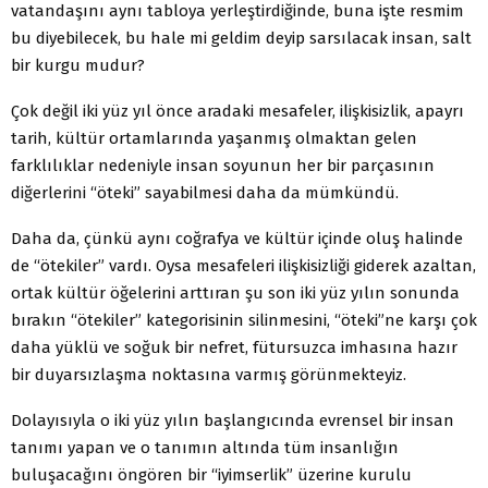
vatandaşını aynı tabloya yerleştirdiğinde, buna işte resmim
bu diyebilecek, bu hale mi geldim deyip sarsılacak insan, salt
bir kurgu mudur?
Çok değil iki yüz yıl önce aradaki mesafeler, ilişkisizlik, apayrı
tarih, kültür ortamlarında yaşanmış olmaktan gelen
farklılıklar nedeniyle insan soyunun her bir parçasının
diğerlerini “öteki” sayabilmesi daha da mümkündü.
Daha da, çünkü aynı coğrafya ve kültür içinde oluş halinde
de “ötekiler” vardı. Oysa mesafeleri ilişkisizliği giderek azaltan,
ortak kültür öğelerini arttıran şu son iki yüz yılın sonunda
bırakın “ötekiler” kategorisinin silinmesini, “öteki”ne karşı çok
daha yüklü ve soğuk bir nefret, fütursuzca imhasına hazır
bir duyarsızlaşma noktasına varmış görünmekteyiz.
Dolayısıyla o iki yüz yılın başlangıcında evrensel bir insan
tanımı yapan ve o tanımın altında tüm insanlığın
buluşacağını öngören bir “iyimserlik” üzerine kurulu