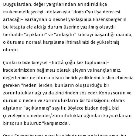
Duygulardan, değer yargılarından arındırıldıkça
mükemmelleşeceği –dolayısıyla “doğru”yu ifşa derecesi
artacağı– varsayılan o nesnel yaklaşımla Enzensberger’in
bu kitapta ele aldığı durum üzerine yazılmış olsaydı;
herhalde “açıklanır” ve “anlaşılır” kılmayı başardığı oranda,
o durumu normal karşılama ihtimalimizi de yükseltmiş
olurdu.
Çünkü o bize bireysel –hattâ çoğu kez toplumsal–
iradelerimizden bağımsız olarak işleyen ve inançlarımız,
değerlerimiz ne olursa olsun belirleyiciliklerini teslim etmemiz
gereken “neden”lerden, bunların oluşturduğu bir
zorunluluklar ağı ya da zincirinden söz eder. Konu/sorun ve
durum o neden ve zorunlulukların bir fonksiyonu olarak
algılanır, “açıklanmış” sayılır. Böylece bizden değil, bizi
çevreleyen o nedenler/zorunluluklar ağından kaynaklanan
bir sorun buluruz “karşımızda”.
Oysa Enzensberger, gerçi bize bir durum anlatıyor ama, bu