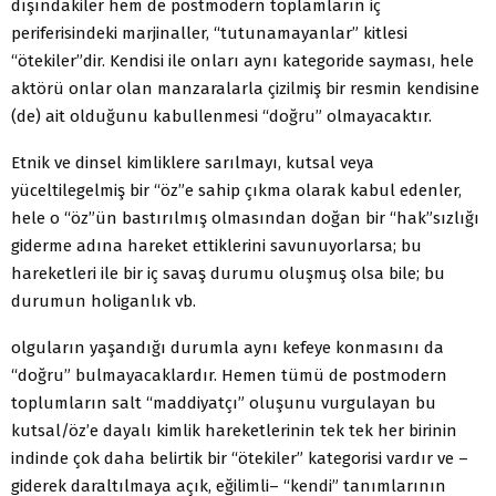
dışındakiler hem de postmodern toplamların iç
periferisindeki marjinaller, “tutunamayanlar” kitlesi
“ötekiler”dir. Kendisi ile onları aynı kategoride sayması, hele
aktörü onlar olan manzaralarla çizilmiş bir resmin kendisine
(de) ait olduğunu kabullenmesi “doğru” olmayacaktır.
Etnik ve dinsel kimliklere sarılmayı, kutsal veya
yüceltilegelmiş bir “öz”e sahip çıkma olarak kabul edenler,
hele o “öz”ün bastırılmış olmasından doğan bir “hak”sızlığı
giderme adına hareket ettiklerini savunuyorlarsa; bu
hareketleri ile bir iç savaş durumu oluşmuş olsa bile; bu
durumun holiganlık vb.
olguların yaşandığı durumla aynı kefeye konmasını da
“doğru” bulmayacaklardır. Hemen tümü de postmodern
toplumların salt “maddiyatçı” oluşunu vurgulayan bu
kutsal/öz’e dayalı kimlik hareketlerinin tek tek her birinin
indinde çok daha belirtik bir “ötekiler” kategorisi vardır ve –
giderek daraltılmaya açık, eğilimli– “kendi” tanımlarının