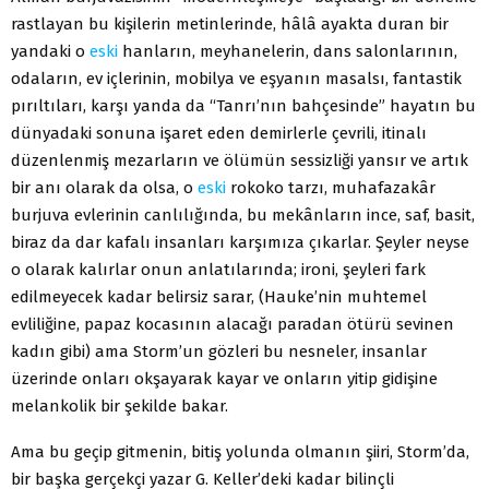
rastlayan bu kişilerin metinlerinde, hâlâ ayakta duran bir
yandaki o
eski
hanların, meyhanelerin, dans salonlarının,
odaların, ev içlerinin, mobilya ve eşyanın masalsı, fantastik
pırıltıları, karşı yanda da “Tanrı’nın bahçesinde” hayatın bu
dünyadaki sonuna işaret eden demirlerle çevrili, itinalı
düzenlenmiş mezarların ve ölümün sessizliği yansır ve artık
bir anı olarak da olsa, o
eski
rokoko tarzı, muhafazakâr
burjuva evlerinin canlılığında, bu mekânların ince, saf, basit,
biraz da dar kafalı insanları karşımıza çıkarlar. Şeyler neyse
o olarak kalırlar onun anlatılarında; ironi, şeyleri fark
edilmeyecek kadar belirsiz sarar, (Hauke’nin muhtemel
evliliğine, papaz kocasının alacağı paradan ötürü sevinen
kadın gibi) ama Storm’un gözleri bu nesneler, insanlar
üzerinde onları okşayarak kayar ve onların yitip gidişine
melankolik bir şekilde bakar.
Ama bu geçip gitmenin, bitiş yolunda olmanın şiiri, Storm’da,
bir başka gerçekçi yazar G. Keller’deki kadar bilinçli