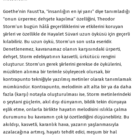
Goethe’nin Faust’ta, “insanlığın en iyi yanı” diye tanımladığı
“onun ürperme; dehşete kapılma” özelliğini, Theodor
Storm’un bugün hâlâ geçerliliklerini ve etkilerini koruyan
şiirleri ve özellikle de Hayalet Süvari uzun öyküsü için geçerli
kılabiliriz. Bu uzun öykü, Storm’un son usta eseridir.
Denetlenemez, kavranamaz olanın karşısındaki ürperti,
dehşet, Storm edebiyatının kasvetli, ürkütücü rengini
oluşturur. Storm’un gerek şiirlerini gerekse de öykülerini,
müzikten alınma bir terimle söyleyecek olursak, bir
kontrapunto tekniğiyle yazılmış metinler olarak tanımlamak
mümkündür. Kontrapunto, melodinin alt alta bir ya da daha
fazla (karşı) notayla oluşturulması ise, Storm metinlerindeki
o şeytani güçlerin, akıl dışı dünyanın, bildik tekin dünyaya
eşlik etme, onlarla birlikte hayatın melodisini ıslıkla çalma
durumunu bu kavramın çok iyi özetlediğini düşünebiliriz. Bu
akıldışı, kasvetli, karanlık hava, yazarın yaşlanmasıyla
azalacağına artmış, hayatı tehdit edici, meşum bir hal