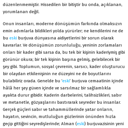
düzenlenmemiştir. Hissedilen bir bitiştir bu onda, açıklanan,
yorumlanan değil.
Onun insanları, moderne dönüşümün farkında olmaksızın
emin adımlarla bildikleri yolda yürürler; ne kendilerini ne de
bu
eski
burjuva dünyasına aidiyetlerini bir sorun olarak
kavrarlar. Ve dönüşümün zorunluluğu, yeninin zorlamaları
onları bir kader gibi sarsa da, bu tek bir kişinin kaderiymiş gibi
görünür okura; bir tek kişinin başına gelmiş, gelebilecek bir
şey gibi. Toplumun, sosyal çevrenin, sarsıcı, kader oluşturucu
bir olaydan etkilenişinin ne düzeyini ne de boyutlarını
bulabiliriz orada. Genelde bu ‘
eski
’ burjuva cemaatinin içinde
hâlâ her şey güven içinde ve sarsılmaz bir sağlamlıkla
ayakta durur gibidir. Kaderin darbelerini, talihsizlikleri, sabır
ve metanetle, gözyaşlarını bastırarak seyreder bu insanlar.
Gerçek güçleri sabır ve tahammüllerinde yatar onların,
hayatın, sevincin, mutluluğun gözlerinin önünden hızla
geçip gittiğini seyredişlerinde; Alman (
eski
) burjuvazisinin yeni