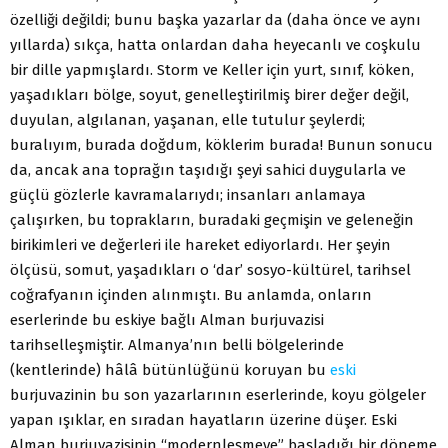
özelliği değildi; bunu başka yazarlar da (daha önce ve aynı
yıllarda) sıkça, hatta onlardan daha heyecanlı ve coşkulu
bir dille yapmışlardı. Storm ve Keller için yurt, sınıf, köken,
yaşadıkları bölge, soyut, genelleştirilmiş birer değer değil,
duyulan, algılanan, yaşanan, elle tutulur şeylerdi;
buralıyım, burada doğdum, köklerim burada! Bunun sonucu
da, ancak ana toprağın taşıdığı şeyi sahici duygularla ve
güçlü gözlerle kavramalarıydı; insanları anlamaya
çalışırken, bu toprakların, buradaki geçmişin ve geleneğin
birikimleri ve değerleri ile hareket ediyorlardı. Her şeyin
ölçüsü, somut, yaşadıkları o ‘dar’ sosyo-kültürel, tarihsel
coğrafyanın içinden alınmıştı. Bu anlamda, onların
eserlerinde bu eskiye bağlı Alman burjuvazisi
tarihselleşmiştir. Almanya’nın belli bölgelerinde
(kentlerinde) hâlâ bütünlüğünü koruyan bu
eski
burjuvazinin bu son yazarlarının eserlerinde, koyu gölgeler
yapan ışıklar, en sıradan hayatların üzerine düşer. Eski
Alman burjuvazisinin “modernleşmeye” başladığı bir döneme