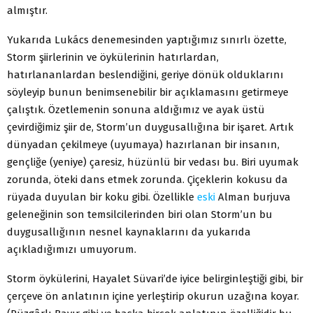
almıştır.
Yukarıda Lukács denemesinden yaptığımız sınırlı özette,
Storm şiirlerinin ve öykülerinin hatırlardan,
hatırlananlardan beslendiğini, geriye dönük olduklarını
söyleyip bunun benimsenebilir bir açıklamasını getirmeye
çalıştık. Özetlemenin sonuna aldığımız ve ayak üstü
çevirdiğimiz şiir de, Storm’un duygusallığına bir işaret. Artık
dünyadan çekilmeye (uyumaya) hazırlanan bir insanın,
gençliğe (yeniye) çaresiz, hüzünlü bir vedası bu. Biri uyumak
zorunda, öteki dans etmek zorunda. Çiçeklerin kokusu da
rüyada duyulan bir koku gibi. Özellikle
eski
Alman burjuva
geleneğinin son temsilcilerinden biri olan Storm’un bu
duygusallığının nesnel kaynaklarını da yukarıda
açıkladığımızı umuyorum.
Storm öykülerini, Hayalet Süvari’de iyice belirginleştiği gibi, bir
çerçeve ön anlatının içine yerleştirip okurun uzağına koyar.