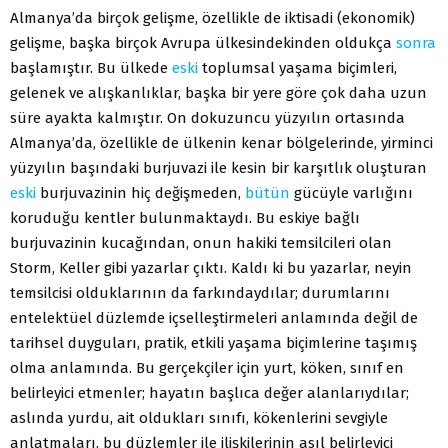
Almanya’da birçok gelişme, özellikle de iktisadi (ekonomik)
gelişme, başka birçok Avrupa ülkesindekinden oldukça
sonra
başlamıştır. Bu ülkede
eski
toplumsal yaşama biçimleri,
gelenek ve alışkanlıklar, başka bir yere göre çok daha uzun
süre ayakta kalmıştır. On dokuzuncu yüzyılın ortasında
Almanya’da, özellikle de ülkenin kenar bölgelerinde, yirminci
yüzyılın başındaki burjuvazi ile kesin bir karşıtlık oluşturan
eski
burjuvazinin hiç değişmeden,
bütün
gücüyle varlığını
koruduğu kentler bulunmaktaydı. Bu eskiye bağlı
burjuvazinin kucağından, onun hakiki temsilcileri olan
Storm, Keller gibi yazarlar çıktı. Kaldı ki bu yazarlar, neyin
temsilcisi olduklarının da farkındaydılar; durumlarını
entelektüel düzlemde içselleştirmeleri anlamında değil de
tarihsel duyguları, pratik, etkili yaşama biçimlerine taşımış
olma anlamında. Bu gerçekçiler için yurt, köken, sınıf en
belirleyici etmenler; hayatın başlıca değer alanlarıydılar;
aslında yurdu, ait oldukları sınıfı, kökenlerini sevgiyle
anlatmaları, bu düzlemler ile ilişkilerinin asıl belirleyici