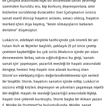
ile çalışma arasındaki ilişki bu anlamdaki sanat yeteneği
üzerinden kuruldu mu, kişi korkunç depresyonlara, sinir
krizlerine sürüklenip duracaktır. Eser (çalışmanın ürünü
sanat eseri) dönüp hayatın anlamı, amacı olmuş, hayatın
merkezi içten dışa kaymış, “kesin olmayışların kabaran
denizine” düşmüştür.
Lukács’ın, edebiyat eleştirisi tarihi içinde çok önemli bir yer
tutan Ruh ve Biçimler başlıklı, yaklaşık 25 yıl önce çevirip
çevirisini kaybettiğim bu çok ünlü kitabının içinde yer alan
denemesinin birkaç satıra sığdırdığımız bu girişi, ‘sanatı
sanat için’ yapmayan, yazarlık mesleği ile hayatı arasındaki
dengeyi, hemen hep hayatı öne alarak kurmuş olan
Storm’un edebiyatçılığını değerlendirebilmemiz için verimli
bir tespittir. Storm, hayatını sanatın içinde eritip, Lukács’ın
sözünü ettiği krizleri, depresyon ve yıkımları yaşamaya niyetli
biri değildi. Hayatı ile mesleği (yazarlığı) arasındaki ilişkiyi,
hayatı öne çekerek kurmuştu. Storm başka bir Alman yazarı
E. Mörike ile Stuttgart’ta buluştuğunda, Mörike, sanat