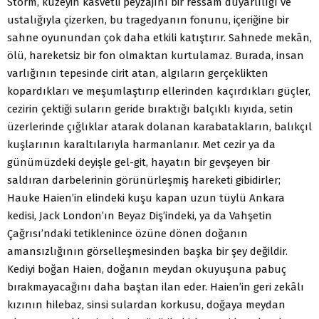
Storm, kuzeyin kasvetli peyzajını bir ressam duyarlılığı ve
ustalığıyla çizerken, bu tragedyanın fonunu, içeriğine bir
sahne oyunundan çok daha etkili katıştırır. Sahnede mekân,
ölü, hareketsiz bir fon olmaktan kurtulamaz. Burada, insan
varlığının tepesinde cirit atan, algıların gerçeklikten
kopardıkları ve meşumlaştırıp ellerinden kaçırdıkları güçler,
cezirin çektiği suların geride bıraktığı balçıklı kıyıda, setin
üzerlerinde çığlıklar atarak dolanan karabatakların, balıkçıl
kuşlarının karaltılarıyla harmanlanır. Met cezir ya da
günümüzdeki deyişle gel-git, hayatın bir gevşeyen bir
saldıran darbelerinin görünürleşmiş hareketi gibidirler;
Hauke Haien’in elindeki kuşu kapan uzun tüylü Ankara
kedisi, Jack London’ın Beyaz Diş’indeki, ya da Vahşetin
Çağrısı’ndaki tetiklenince özüne dönen doğanın
amansızlığının görselleşmesinden başka bir şey değildir.
Kediyi boğan Haien, doğanın meydan okuyuşuna pabuç
bırakmayacağını daha baştan ilan eder. Haien’in geri zekâlı
kızının hilebaz, sinsi sulardan korkusu, doğaya meydan