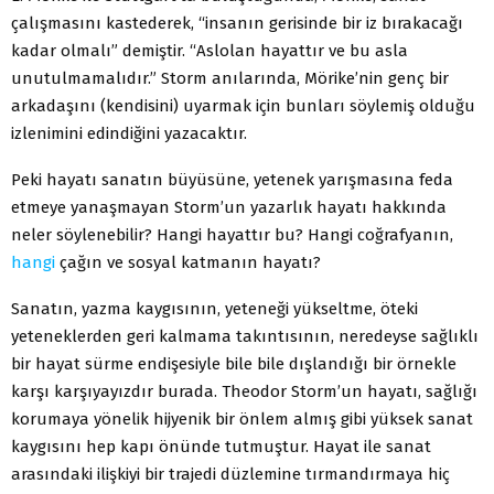
çalışmasını kastederek, “insanın gerisinde bir iz bırakacağı
kadar olmalı” demiştir. “Aslolan hayattır ve bu asla
unutulmamalıdır.” Storm anılarında, Mörike’nin genç bir
arkadaşını (kendisini) uyarmak için bunları söylemiş olduğu
izlenimini edindiğini yazacaktır.
Peki hayatı sanatın büyüsüne, yetenek yarışmasına feda
etmeye yanaşmayan Storm’un yazarlık hayatı hakkında
neler söylenebilir? Hangi hayattır bu? Hangi coğrafyanın,
hangi
çağın ve sosyal katmanın hayatı?
Sanatın, yazma kaygısının, yeteneği yükseltme, öteki
yeteneklerden geri kalmama takıntısının, neredeyse sağlıklı
bir hayat sürme endişesiyle bile bile dışlandığı bir örnekle
karşı karşıyayızdır burada. Theodor Storm’un hayatı, sağlığı
korumaya yönelik hijyenik bir önlem almış gibi yüksek sanat
kaygısını hep kapı önünde tutmuştur. Hayat ile sanat
arasındaki ilişkiyi bir trajedi düzlemine tırmandırmaya hiç