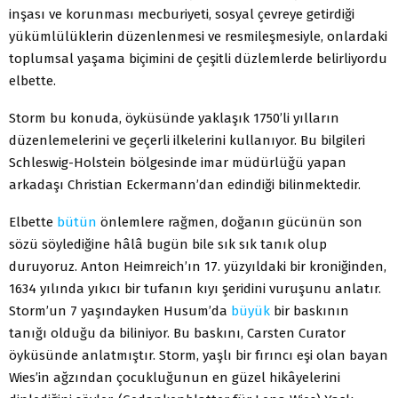
inşası ve korunması mecburiyeti, sosyal çevreye getirdiği
yükümlülüklerin düzenlenmesi ve resmileşmesiyle, onlardaki
toplumsal yaşama biçimini de çeşitli düzlemlerde belirliyordu
elbette.
Storm bu konuda, öyküsünde yaklaşık 1750’li yılların
düzenlemelerini ve geçerli ilkelerini kullanıyor. Bu bilgileri
Schleswig-Holstein bölgesinde imar müdürlüğü yapan
arkadaşı Christian Eckermann’dan edindiği bilinmektedir.
Elbette
bütün
önlemlere rağmen, doğanın gücünün son
sözü söylediğine hâlâ bugün bile sık sık tanık olup
duruyoruz. Anton Heimreich’ın 17. yüzyıldaki bir kroniğinden,
1634 yılında yıkıcı bir tufanın kıyı şeridini vuruşunu anlatır.
Storm’un 7 yaşındayken Husum’da
büyük
bir baskının
tanığı olduğu da biliniyor. Bu baskını, Carsten Curator
öyküsünde anlatmıştır. Storm, yaşlı bir fırıncı eşi olan bayan
Wies’in ağzından çocukluğunun en güzel hikâyelerini