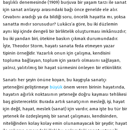
başlıklı denemesinde (1909) burjuva bir yaşam tarzı ile sanat
için sanat anlayışı arasındaki bağı önce genelde ele alır.
Cevabını aradığı ya da bildiği soru, öncelik hayatta mı, yoksa
sanatta mıdır sorusudur? Lukács’a göre, bu iki düzlemin
aynı kişi içinde dengeli bir birliktelik oluşturması imkânsızdır;
bu iki yandan biri, ötekine baskın çıkmak durumundadır.
İşte, Theodor Storm, hayatı sanata feda etmeyen yazar
tipinin örneğidir. Yazarlık onun için çalışma, kendisini
topluma bağlayan, toplum için yararlı olmasını sağlayan,
yalnız, yalıtılmış bir hayat sürmesini önleyen bir etkinliktir.
Sanatı her şeyin önüne koyan, bu kaygıyla sanatçı
yeteneğini geliştirmeye
büyük
önem veren birinin hayatında,
hayatın ağırlık noktasının yeteneğe doğru kayması tehlikesi
baş gösterecektir. Burada artık sanatçının mesleği, işi, hayat
için değil, hayat, meslek (sanat) için vardır, ama işte bu tür bir
yetenek ile özdeşleşmiş bir sanat çalışması, kendisinden,
niteliğinden kolay kolay emin olunamayacak bir şeydir; hayat