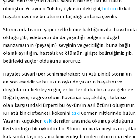
şeyse, okur ve yolcu daha baştan bilirler; Hauke Haien
ölmüştür. Ve aynen Tolstoy öyküsündeki gibi,
bütün
dikkat
hayatın üzerine bu ölümün taşıdığı anlama çevrilir.
Storm anlatısının yapı özelliklerine baktığımızda, hayatında
olduğu gibi, edebiyatında da yaşadığı bölgenin doğal
manzarasının (peyzajın), sevginin ve geçiciliğin, buna bağlı
olarak ayrılığın, hastalık ve ölümün, girişte belirttiğimiz gibi,
belirleyici güçler olduğunu görürüz.
Hayalet Süvari (Der Schimmelreiter: Kır Atlı Binici) Storm’un
en son eseridir ve bu uzun öyküde yazarın hayatını ve
duygularını belirleyen güçler bir kez daha bir araya gelirler:
Doğal çevre, sevgi ve ölüm. Kavranamaz, akıldışı, tekinsiz
olan karşısındaki ürperti bu öykünün asıl özünü oluşturur.
Kır atlı binici efsanesi, kökenini
eski
Germen mitlerinde bulur.
Yazarın küçükken
eski
dergiler arasında okumuş olduğunu
ileri sürdüğü bir öyküdür bu. Storm bu malzemeyi uzun yıllar
kafasında taşımış, ama kimi endişelerinden ötürü ona edebi