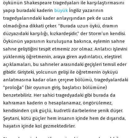
öykünün Shakespeare tragedyaları ile karşılaştırmasını
yapıp buradaki kaderin
büyük
İngiliz yazarının
tragedyalarındaki kader anlayışından pek de uzak
olmadığına dikkati çeker. “Burada uzun öykü, dramın
düzyazıdaki karşılığı, kızkardeşidir,” der Storm’un kendisi.
Öykünün yapısının kuruluşuna bakınca, eylemin sahne
sahne geliştiğini tespit etmemiz zor olmaz. Anlatıcı işlevini
yüklenmiş öğretmenin, araya giren aydınlatıcı, eleştirel
açıklamaları, bu sahneler arasındaki geçişleri temsil eder
gibidir. Girişteki, yolcunun gelişi ile öğretmenin öyküyü
anlatmasına kadar olan çerçeve bölümü, tragedyalardaki
“proloğa” (bir oyunun giriş, başlatıcı bölümüne)
benzetebiliriz. Her sahici tragedyadaki gibi burada da
kahraman kaderin o hesaplanamaz, öngörülemez,
kendisinden çok güçlü, kudretli darbelerine yenik düşer.
Şeytani, kötü güçler hem insanın içinde hem de dışarıda,
hayatın içinde kol gezmektedirler.