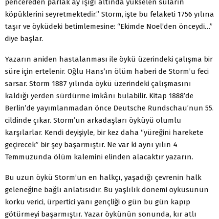
pencereden parlak ay ışığı altında yükselen suların
köpüklerini seyretmektedir.” Storm, işte bu felaketi 1756 yılına
taşır ve öyküdeki betimlemesine: “Ekimde Noel’den önceydi…”
diye başlar.
Yazarın aniden hastalanması ile öykü üzerindeki çalışma bir
süre için ertelenir. Oğlu Hans’ın ölüm haberi de Storm’u feci
sarsar. Storm 1887 yılında öykü üzerindeki çalışmasını
kaldığı yerden sürdürme imkânı bulabilir. Kitap 1888’de
Berlin’de yayımlanmadan önce Deutsche Rundschau’nun 55.
cildinde çıkar. Storm’un arkadaşları öyküyü olumlu
karşılarlar. Kendi deyişiyle, bir kez daha “yüreğini harekete
geçirecek” bir şey başarmıştır. Ne var ki aynı yılın 4
Temmuzunda ölüm kalemini elinden alacaktır yazarın.
Bu uzun öykü Storm’un en halkçı, yaşadığı çevrenin halk
geleneğine bağlı anlatısıdır. Bu yaşlılık dönemi öyküsünün
korku verici, ürpertici yanı gençliği o gün bu gün kapıp
götürmeyi başarmıştır. Yazar öykünün sonunda, kır atlı