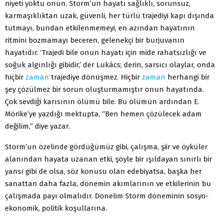
niyeti yoktu onun. Storm’un hayatı sağlıklı, sorunsuz,
karmaşıklıktan uzak, güvenli, her türlü trajediyi kapı dışında
tutmayı, bundan etkilenmemeyi, en azından hayatının
ritmini bozmamayı beceren, gelenekçi bir burjuvanın
hayatıdır. ‘Trajedi bile onun hayatı için mide rahatsızlığı ve
soğuk algınlığı gibidir,’ der Lukács; derin, sarsıcı olaylar, onda
hiçbir
zaman
trajediye dönüşmez. Hiçbir
zaman
herhangi bir
şey çözülmez bir sorun oluşturmamıştır onun hayatında.
Çok sevdiği karısının ölümü bile. Bu ölümün ardından E.
Mörike’ye yazdığı mektupta, “Ben hemen çözülecek adam
değilim,” diye yazar.
Storm’un özelinde gördüğümüz gibi, çalışma, şiir ve öyküler
alanından hayata uzanan etki, şöyle bir ışıldayan sınırlı bir
yansı gibi de olsa, söz konusu olan edebiyatsa, başka her
sanattan daha fazla, dönemin akımlarının ve etkilerinin bu
çalışmada payı olmalıdır. Dönelim Storm döneminin sosyo-
ekonomik, politik koşullarına.