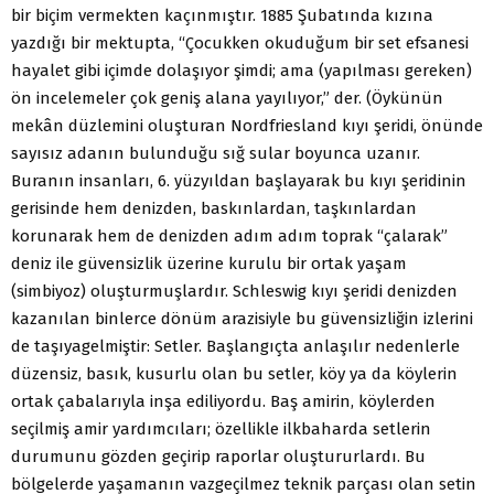
bir biçim vermekten kaçınmıştır. 1885 Şubatında kızına
yazdığı bir mektupta, “Çocukken okuduğum bir set efsanesi
hayalet gibi içimde dolaşıyor şimdi; ama (yapılması gereken)
ön incelemeler çok geniş alana yayılıyor,” der. (Öykünün
mekân düzlemini oluşturan Nordfriesland kıyı şeridi, önünde
sayısız adanın bulunduğu sığ sular boyunca uzanır.
Buranın insanları, 6. yüzyıldan başlayarak bu kıyı şeridinin
gerisinde hem denizden, baskınlardan, taşkınlardan
korunarak hem de denizden adım adım toprak “çalarak”
deniz ile güvensizlik üzerine kurulu bir ortak yaşam
(simbiyoz) oluşturmuşlardır. Schleswig kıyı şeridi denizden
kazanılan binlerce dönüm arazisiyle bu güvensizliğin izlerini
de taşıyagelmiştir: Setler. Başlangıçta anlaşılır nedenlerle
düzensiz, basık, kusurlu olan bu setler, köy ya da köylerin
ortak çabalarıyla inşa ediliyordu. Baş amirin, köylerden
seçilmiş amir yardımcıları; özellikle ilkbaharda setlerin
durumunu gözden geçirip raporlar oluştururlardı. Bu
bölgelerde yaşamanın vazgeçilmez teknik parçası olan setin