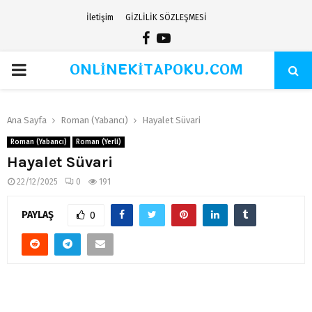
İletişim
GİZLİLİK SÖZLEŞMESİ
Facebook
Youtube
ONLİNEKİTAPOKU.COM
PRIMARY
MENU
Ana Sayfa
Roman (Yabancı)
Hayalet Süvari
Roman (Yabancı)
Roman (Yerli)
Hayalet Süvari
22/12/2025
0
191
PAYLAŞ
0