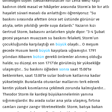
dinlediğini söyler. (Gedankenblatter für Lena Wies) Yaşlı
kadının öteki masal ve hikâyeler arasında Storm’a bir kır atlı
hayalet süvari masalı da anlattığını öğreniyoruz: “Su
baskını sırasında afetten önce set üstünde görünür ve
atıyla, setin yıkıldığı yerde suya dalardı.” Yazarın kızı
Gertrud Storm, babasını anlatırken şöyle diyor: “3-4 Şubat
gecesi yaşanan muazzam su baskını felaketi, Storm’un
çocukluğunda karşılaştığı en
büyük
olaydı… O meşum
gecede Husum kenti
büyük
kayıplara uğramıştır. 1791
yılından itibaren
bütün
gerekli önlemler alınmış olduğu
halde, su düzeyi, en son 1717’de görülmüş bir yüksekliğe
ulaşmıştır… Su baskını öğleden
sonra
saat 15.00’te
beklenirken, saat 13.00’te sular bodrum katlarına kadar
yükselmiştir. Buralarda oturanlar mallarını terk ederek
kentin yüksek kısımlarına çekilmek zorunda kalmışlardır…
Theodor Storm ile kardeşi büyükannelerinin yanına
sığınmışlardır. Bu arada sular ana yola ulaşmış, fırtına
camları zangır zangır titretmektedir. Storm, batıya bakan