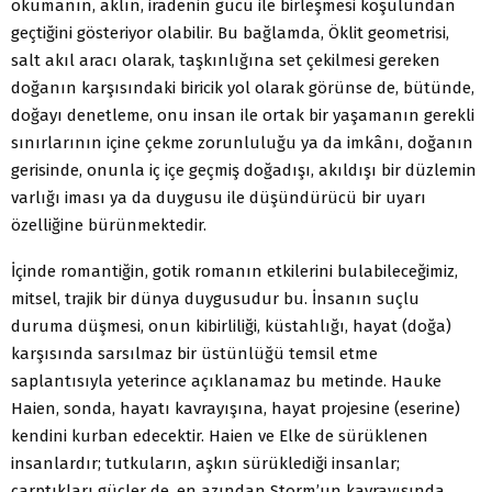
okumanın, aklın, iradenin gücü ile birleşmesi koşulundan
geçtiğini gösteriyor olabilir. Bu bağlamda, Öklit geometrisi,
salt akıl aracı olarak, taşkınlığına set çekilmesi gereken
doğanın karşısındaki biricik yol olarak görünse de, bütünde,
doğayı denetleme, onu insan ile ortak bir yaşamanın gerekli
sınırlarının içine çekme zorunluluğu ya da imkânı, doğanın
gerisinde, onunla iç içe geçmiş doğadışı, akıldışı bir düzlemin
varlığı iması ya da duygusu ile düşündürücü bir uyarı
özelliğine bürünmektedir.
İçinde romantiğin, gotik romanın etkilerini bulabileceğimiz,
mitsel, trajik bir dünya duygusudur bu. İnsanın suçlu
duruma düşmesi, onun kibirliliği, küstahlığı, hayat (doğa)
karşısında sarsılmaz bir üstünlüğü temsil etme
saplantısıyla yeterince açıklanamaz bu metinde. Hauke
Haien, sonda, hayatı kavrayışına, hayat projesine (eserine)
kendini kurban edecektir. Haien ve Elke de sürüklenen
insanlardır; tutkuların, aşkın sürüklediği insanlar;
çarptıkları güçler de, en azından Storm’un kavrayışında,