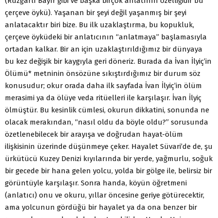
(Rüzgârlı Bayır gibi ve başka birçok anlatının özelliğidir bu
çerçeve öykü). Yaşanan bir şeyi değil yaşanmış bir şeyi
anlatacaktır biri bize. Bu ilk uzaklaştırma, bu kopukluk,
çerçeve öyküdeki bir anlatıcının “anlatmaya” başlamasıyla
ortadan kalkar. Bir an için uzaklaştırıldığımız bir dünyaya
bu kez değişik bir kaygıyla geri döneriz. Burada da İvan İlyiç’in
Ölümü* metninin önsözüne sıkıştırdığımız bir durum söz
konusudur; okur orada daha ilk sayfada İvan İlyiç’in ölüm
merasimi ya da ölüye veda ritüelleri ile karşılaşır. İvan İlyiç
ölmüştür. Bu kesinlik cümlesi, okurun dikkatini, sonunda ne
olacak merakından, “nasıl oldu da böyle oldu?” sorusunda
özetlenebilecek bir arayışa ve doğrudan hayat-ölüm
ilişkisinin üzerinde düşünmeye çeker. Hayalet Süvari’de de, şu
ürkütücü Kuzey Denizi kıyılarında bir yerde, yağmurlu, soğuk
bir gecede bir hana gelen yolcu, yolda bir gölge ile, belirsiz bir
görüntüyle karşılaşır. Sonra handa, köyün öğretmeni
(anlatıcı) onu ve okuru, yıllar öncesine geriye götürecektir,
ama yolcunun gördüğü bir hayalet ya da ona benzer bir