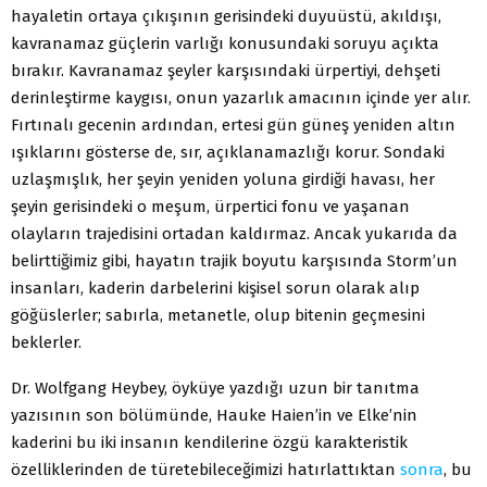
hayaletin ortaya çıkışının gerisindeki duyuüstü, akıldışı,
kavranamaz güçlerin varlığı konusundaki soruyu açıkta
bırakır. Kavranamaz şeyler karşısındaki ürpertiyi, dehşeti
derinleştirme kaygısı, onun yazarlık amacının içinde yer alır.
Fırtınalı gecenin ardından, ertesi gün güneş yeniden altın
ışıklarını gösterse de, sır, açıklanamazlığı korur. Sondaki
uzlaşmışlık, her şeyin yeniden yoluna girdiği havası, her
şeyin gerisindeki o meşum, ürpertici fonu ve yaşanan
olayların trajedisini ortadan kaldırmaz. Ancak yukarıda da
belirttiğimiz gibi, hayatın trajik boyutu karşısında Storm’un
insanları, kaderin darbelerini kişisel sorun olarak alıp
göğüslerler; sabırla, metanetle, olup bitenin geçmesini
beklerler.
Dr. Wolfgang Heybey, öyküye yazdığı uzun bir tanıtma
yazısının son bölümünde, Hauke Haien’in ve Elke’nin
kaderini bu iki insanın kendilerine özgü karakteristik
özelliklerinden de türetebileceğimizi hatırlattıktan
sonra
, bu