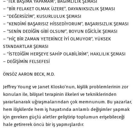
– ‘TEK BAŞIMA YAPAMAM”, BAĞIMLILIK ŞEMASI
– “BİR FELAKET OLMAK ÜZERE”, DAYANIKSIZLIK ŞEMASI
– “DEĞERSİZİM”, KUSURLULUK ŞEMASI
– “KENDİMİ BAŞARISIZ HİSSEDİYORUM”, BAŞARISIZLIK ŞEMASI
– “SENİN DEDİĞİN GİBİ OLSUN!”, BOYUN EĞİCİLİK ŞEMASI
– “HİÇ BİR ZAMAN YETERİNCE İYİ OLMUYOR”, YÜKSEK
STANDARTLAR ŞEMASI
– “İSTEDİĞİM HERŞEYE SAHİP OLABİLİRİM”, HAKLILIK ŞEMASI
– DEĞİŞİMİN FELSEFESİ
ÖNSÖZ AARON BECK, M.D.
Jeffrey Young ve Janet Klosko’nun, kişilik problemlerinin zor
konulan ile, bilişsel terapinin ilkeleri ve tekniklerinden
yararlanarak uğraşmalarından çok memnunum. Bu yazarlar,
hem ilişkilerde hem iş hayatında anlamlı değişimler yapmak
için gereken güçlü aletler geliştirip toplumun erişebileceği
hale getirerek öncü bir iş yapmışlardır.