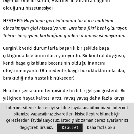
Diğer bir önemli sorun, Heather’ in Ativan’a bağımlı
olduğunu hissetmesiydi.
HEATHER:
Hayatımın geri kalanında bu ilaca mahkum
olacakmışım gibi hissediyorum. Bırakma fikri beni çıldırtıyor.
Tekrar herşeyden korktuğum günlere dönmek istemiyorum.
Gerginlik verici durumlarla başarılı bir şekilde başa
çıktığında bile bunu ilaca yoruyordu. Bir kontrol duygusu,
kendi başa çıkabilme becerisinin olduğu inancını
oluşturamıyordu (Bu nedenle, kaygı bozukluklarında, ilaç
bırakıldığında hastalık nükseder).
Heather şemasının terapisinde hızlı bir gelişim gösterdi. Bir
yıl içinde hayat kalitesi arttı. Yavaş yavaş daha fazla kaygı
uyandırıcı ortamlara girmeye başladı. Seyahat edebiliyor,
İnternet sitemizden en iyi şekilde faydalanabilmeniz ve internet
arkadaşlarını görebiliyor, sinemaya gidebiliyordu. Son olarak
sitemize yapacağınız ziyaretleri kişiselleştirebilmek için
metro ile gidip geldiği yarım günlük bir işe girmişti.
çerezlerden faydalanıyoruz. İstediğiniz zaman çerez ayarlarınızı
değiştirebilirsiniz.
Kabul et
Daha fazla oku
Tedavisinin bir parçası olarak, Heather’a kötü şeylerin olma