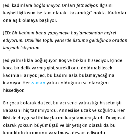
Jed, kadınlara
bağlanmıyor.
Onları
fethediyor.
İlgisini
kaybettiği kısım ise tam olarak “kazandığı” nokta. Kadınlar
ona aşık olmaya başlıyor.
JED:
Bir kadının bana yapışmaya başlamasından nefret
ediyorum. Özellikle toplu yerlerde üstüme geldiğinde oradan
kaçmak istiyorum.
Jed yalnızlıkla boğuşuyor. Boş ve bıkkın hissediyor. İçinde
koca bir delik varmış gibi, sürekli onu doldurabilecek
kadınları arıyor. Jed, bu kadını asla bulamayacağına
inanıyor. Her
zaman
yalnız olduğunu ve olacağını
hissediyor.
Bir çocuk olarak da Jed, bu acı verici yalnızlığı hissetmişti.
Babasını hiç tanımıyordu. Annesi ise uzak ve soğuktu. Her
ikisi de duygusal ihtiyaçlarını karşılamamışlardı. Duygusal
olarak yoksun büyümüştü ve bir yetişkin olarak da bu
kopukluk durumunu yaratmaya devam ediyordu.