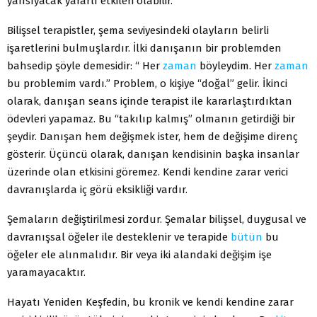
yansıyacak yararlı etkileri olabilir.
Bilişsel terapistler, şema seviyesindeki olayların belirli
işaretlerini bulmuşlardır. İlki danışanın bir problemden
bahsedip şöyle demesidir: “ Her
zaman
böyleydim. Her
zaman
bu problemim vardı.” Problem, o kişiye “doğal” gelir. İkinci
olarak, danışan seans içinde terapist ile kararlaştırdıktan
ödevleri yapamaz. Bu “takılıp kalmış” olmanın getirdiği bir
şeydir. Danışan hem değişmek ister, hem de değişime direnç
gösterir. Üçüncü olarak, danışan kendisinin başka insanlar
üzerinde olan etkisini göremez. Kendi kendine zarar verici
davranışlarda iç görü eksikliği vardır.
Şemaların değiştirilmesi zordur. Şemalar bilişsel, duygusal ve
davranışsal öğeler ile desteklenir ve terapide
bütün
bu
öğeler ele alınmalıdır. Bir veya iki alandaki değişim işe
yaramayacaktır.
Hayatı Yeniden Keşfedin, bu kronik ve kendi kendine zarar