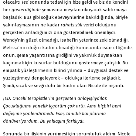
olacaktı
Jed
sonunda tedavi için bize geldi ve biz de kendini
her
gösterdiğinde
şemasına meydan okuyarak saldırmaya
başladık. Buz gibi soğuk ebeveynlerine bakıldığında, biriyle
yakınlaşmasının ne kadar
rahatsızlık
verici olduğunu
gerçekten anladığımızı ona gösterebilmek önemliydi.
Wendy’nin güzel olmadığı, Isabel’in yeterince zeki olmadığı,
Melissa’nın doğru kadın olmadığı konusunda ısrar ettiğinde,
onun, şema yaşantısına girdiğini ve yakınlık duymaktan
kaçınmak için kusurlar bulduğunu göstermeye çalıştık. Bu
empatik yüzleştirmenin birinci yılında – duygusal destek ve
yüzleştirmeyi dengeleyerek – oldukça ilerleme sağladık.
Şimdi, sıcak ve sevgi dolu bir kadın olan Nicole ile nişanlı.
JED: Önceki terapistlerim gerçekten anlayışlıydılar.
Çocukluğuma yönelik içgörüm çok arttı. Ama hiçbiri beni
değişime yönlendirmedi. Eski, tanıdık kalıplarıma
dönüveriyordum. Bu yaklaşım farklıydı.
Sonunda bir ilişkinin yürümesi için sorumluluk aldım. Nicole