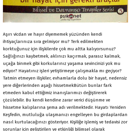
Aşırı vicdan ve hayır diyememek yüzünden kendi
ihtiyaçlarınıza sıra gelmiyor mu? Terk edilmekten
korktuğunuz için ilişkilerde çok mu altta kalıyorsunuz?
Sağlığınızı kaybetmek, aklınızı kaçırmak, parasız kalmak,
uçağa binmek gibi korkularınız yaşama sevincinizi yok mu
ediyor? Hayatınız işleri yetiştirmeye çalışmakla mı geçiyor?
Tatmin etmeyen ilişkiler, evhamlarla dolu bir hayat, nedensiz
yere diğerlerinden aşağı hissetmekBütün bunlar fark
etmeden kabul ettiğimiz inanışlarımızı değiştirerek
çözülebilir. Bu kendi kendine zarar verici düşünme ve
hissetme kalıplarına şema adı verilmektedir. Hayatı Yeniden
Keşfedin, mutluluğa ulaşmanızı engelleyen bu girdaplardan
nasıl kurtulacağınızı gösteriyor. Kişiliğe işlemiş ve tedavisi zor
sorunlar için geliştirilen ve etkinliği bilimsel olarak