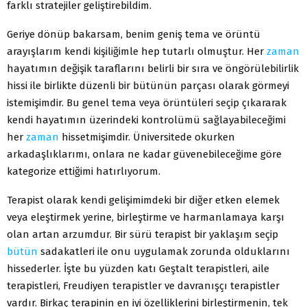
farklı stratejiler geliştirebildim.
Geriye dönüp bakarsam, benim geniş tema ve örüntü
arayışlarım kendi kişiliğimle hep tutarlı olmuştur. Her
zaman
hayatımın değişik taraflarını belirli bir sıra ve öngörülebilirlik
hissi ile birlikte düzenli bir bütünün parçası olarak görmeyi
istemişimdir. Bu genel tema veya örüntüleri seçip çıkararak
kendi hayatımın üzerindeki kontrolümü sağlayabileceğimi
her
zaman
hissetmişimdir. Üniversitede okurken
arkadaşlıklarımı, onlara ne kadar güvenebileceğime göre
kategorize ettiğimi hatırlıyorum.
Terapist olarak kendi gelişimimdeki bir diğer etken elemek
veya eleştirmek yerine, birleştirme ve harmanlamaya karşı
olan artan arzumdur. Bir sürü terapist bir yaklaşım seçip
bütün
sadakatleri ile onu uygulamak zorunda olduklarını
hissederler. İşte bu yüzden katı Geştalt terapistleri, aile
terapistleri, Freudiyen terapistler ve davranışçı terapistler
vardır. Birkaç terapinin en iyi özelliklerini birleştirmenin, tek