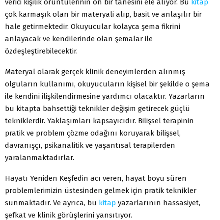
verici kişilik örüntülerinin on bir tanesini ele alıyor. Bu
kitap
çok karmaşık olan bir materyali alıp, basit ve anlaşılır bir
hale getirmektedir. Okuyucular kolayca şema fikrini
anlayacak ve kendilerinde olan şemalar ile
özdeşleştirebilecektir.
Materyal olarak gerçek klinik deneyimlerden alınmış
olguların kullanımı, okuyucuların kişisel bir şekilde o şema
ile kendini ilişkilendirmesine yardımcı olacaktır. Yazarların
bu kitapta bahsettiği teknikler değişim getirecek güçlü
tekniklerdir. Yaklaşımları kapsayıcıdır. Bilişsel terapinin
pratik ve problem çözme odağını koruyarak bilişsel,
davranışçı, psikanalitik ve yaşantısal terapilerden
yaralanmaktadırlar.
Hayatı Yeniden Keşfedin acı veren, hayat boyu süren
problemlerimizin üstesinden gelmek için pratik teknikler
sunmaktadır. Ve ayrıca, bu
kitap
yazarlarının hassasiyet,
şefkat ve klinik görüşlerini yansıtıyor.