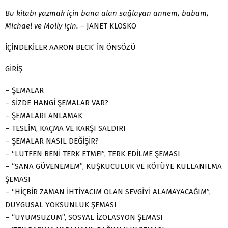
Bu kitabı yazmak için bana alan sağlayan annem, babam,
Michael ve Molly için. –
JANET KLOSKO
İÇİNDEKİLER AARON BECK’ İN ÖNSÖZÜ
GİRİŞ
– ŞEMALAR
– SİZDE HANGİ ŞEMALAR VAR?
– ŞEMALARI ANLAMAK
– TESLİM, KAÇMA VE KARŞI SALDIRI
– ŞEMALAR NASIL DEĞİŞİR?
– “LÜTFEN BENİ TERK ETME!”, TERK EDİLME ŞEMASI
– “SANA GÜVENEMEM”, KUŞKUCULUK VE KÖTÜYE KULLANILMA
ŞEMASI
– “HİÇBİR ZAMAN İHTİYACIM OLAN SEVGİYİ ALAMAYACAĞIM”,
DUYGUSAL YOKSUNLUK ŞEMASI
– “UYUMSUZUM”, SOSYAL İZOLASYON ŞEMASI