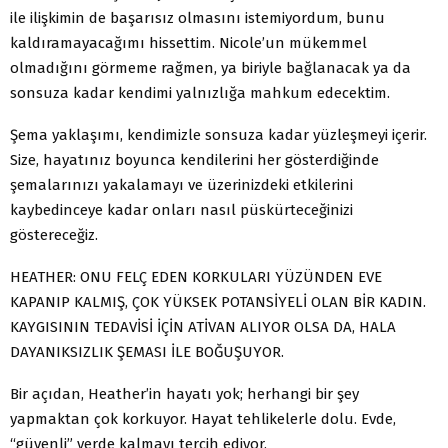
ile ilişkimin de başarısız olmasını istemiyordum, bunu
kaldıramayacağımı hissettim. Nicole’un mükemmel
olmadığını görmeme rağmen, ya biriyle bağlanacak ya da
sonsuza kadar kendimi yalnızlığa mahkum edecektim.
Şema yaklaşımı, kendimizle sonsuza kadar yüzleşmeyi içerir.
Size, hayatınız boyunca kendilerini her gösterdiğinde
şemalarınızı yakalamayı ve üzerinizdeki etkilerini
kaybedinceye kadar onları nasıl püskürteceğinizi
göstereceğiz.
HEATHER: ONU FELÇ EDEN KORKULARI YÜZÜNDEN EVE
KAPANIP KALMIŞ, ÇOK YÜKSEK POTANSİYELİ OLAN BİR KADIN.
KAYGISININ TEDAVİSİ İÇİN ATİVAN ALIYOR OLSA DA, HALA
DAYANIKSIZLIK ŞEMASI İLE BOĞUŞUYOR.
Bir açıdan, Heather’in hayatı yok; herhangi bir şey
yapmaktan çok korkuyor. Hayat tehlikelerle dolu. Evde,
“güvenli” yerde kalmayı tercih ediyor.