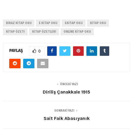
BIRAZ KITAP OKU
E KITAP OKU
EKITAP OKU
KITAP OKU
KITAP ÖZETI
KITAP ÖZETLERI
ONLINE KITAP OKU
PAYLAŞ
0
ÖNCEKI YAZI
Diriliş Çanakkale 1915
SONRAKI YAZI
Sait Faik Abasıyanık