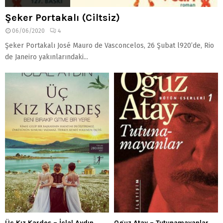
Şeker Portakalı (Ciltsiz)
06/06/2020
4
Şeker Portakalı José Mauro de Vasconcelos, 26 Şubat l920’de, Rio
de Janeiro yakınlarındaki...
Üç Kız Kardeş – İclal Aydın
Oguz Atay – Tutunamayanlar