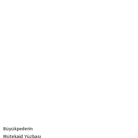
Büyükpederin
Mütekaid Yüzbaşı