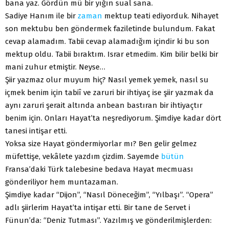
bana yaz. Gördün mü bir yığın sual sana.
Sadiye Hanım ile bir
zaman
mektup teati ediyorduk. Nihayet
son mektubu ben göndermek faziletinde bulundum. Fakat
cevap alamadım. Tabii cevap alamadığım içindir ki bu son
mektup oldu. Tabii bıraktım. Israr etmedim. Kim bilir belki bir
mani zuhur etmiştir. Neyse…
Şiir yazmaz olur muyum hiç? Nasıl yemek yemek, nasıl su
içmek benim için tabiî ve zaruri bir ihtiyaç ise şiir yazmak da
aynı zaruri şerait altında anbean bastıran bir ihtiyaçtır
benim için. Onları Hayat’ta neşrediyorum. Şimdiye kadar dört
tanesi intişar etti.
Yoksa size Hayat göndermiyorlar mı? Ben gelir gelmez
müfettişe, vekâlete yazdım çizdim. Sayemde
bütün
Fransa’daki Türk talebesine bedava Hayat mecmuası
gönderiliyor hem muntazaman.
Şimdiye kadar “Dijon”, “Nasıl Döneceğim”, “Yılbaşı”. “Opera”
adlı şiirlerim Hayat’ta intişar etti. Bir tane de Servet i
Fünun’da: “Deniz Tutması”. Yazılmış ve gönderilmişlerden: