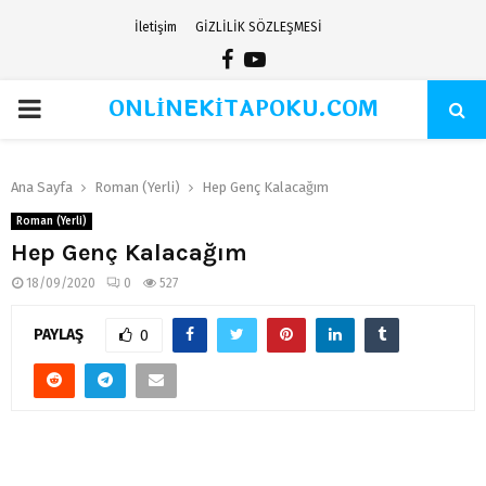
İletişim
GİZLİLİK SÖZLEŞMESİ
Facebook
Youtube
ONLİNEKİTAPOKU.COM
PRIMARY
MENU
Ana Sayfa
Roman (Yerli)
Hep Genç Kalacağım
Roman (Yerli)
Hep Genç Kalacağım
18/09/2020
0
527
PAYLAŞ
0