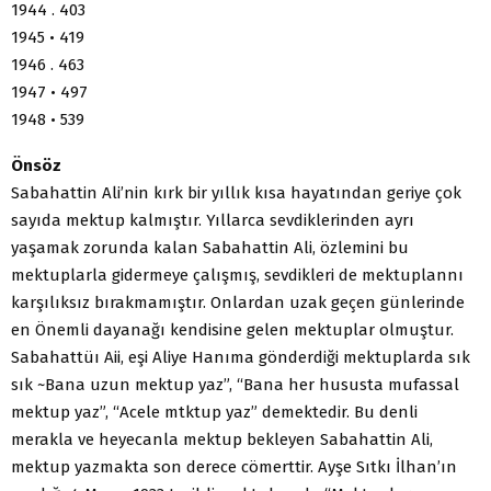
1944 . 403
1945 • 419
1946 . 463
1947 • 497
1948 • 539
Önsöz
Sabahattin Ali’nin kırk bir yıllık kısa hayatından geriye çok
sayıda mektup kalmıştır. Yıllarca sevdiklerinden ayrı
yaşamak zorunda kalan Sabahattin Ali, özlemini bu
mektuplarla gidermeye çalışmış, sevdikleri de mektuplannı
karşılıksız bırakmamıştır. Onlardan uzak geçen günlerinde
en Önemli dayanağı kendisine gelen mektuplar olmuştur.
Sabahattüı Aii, eşi Aliye Hanıma gönderdiği mektuplarda sık
sık ~Bana uzun mektup yaz”, “Bana her hususta mufassal
mektup yaz”, “Acele mtktup yaz” demektedir. Bu denli
merakla ve heyecanla mektup bekleyen Sabahattin Ali,
mektup yazmakta son derece cömerttir. Ayşe Sıtkı İlhan’ın