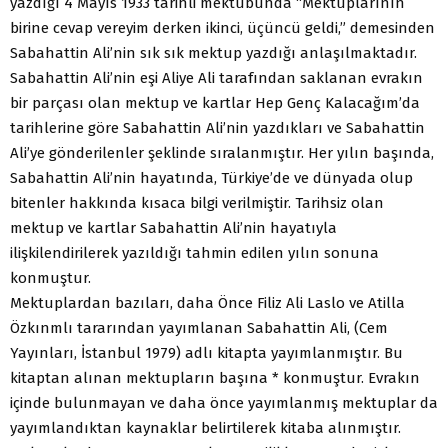
yazdığı 4 Mayıs 1933 tarihli mektubunda “Mektuplarının
birine cevap vereyim derken ikinci, üçüncü geldi,” demesinden
Sabahattin Ali’nin sık sık mektup yazdığı anlaşılmaktadır.
Sabahattin Ali’nin eşi Aliye Ali tarafından saklanan evrakın
bir parçası olan mektup ve kartlar Hep Genç Kalacağım’da
tarihlerine göre Sabahattin Ali’nin yazdıkları ve Sabahattin
Ali’ye gönderilenler şeklinde sıralanmıştır. Her yılın başında,
Sabahattin Ali’nin hayatında, Türkiye’de ve dünyada olup
bitenler hakkında kısaca bilgi verilmiştir. Tarihsiz olan
mektup ve kartlar Sabahattin Ali’nin hayatıyla
ilişkilendirilerek yazıldığı tahmin edilen yılın sonuna
konmuştur.
Mektuplardan bazıları, daha Önce Filiz Ali Laslo ve Atilla
Özkınmlı tararından yayımlanan Sabahattin Ali, (Cem
Yayınları, İstanbul 1979) adlı kitapta yayımlanmıştır. Bu
kitaptan alınan mektupların başına * konmuştur. Evrakın
içinde bulunmayan ve daha önce yayımlanmış mektuplar da
yayımlandıktan kaynaklar belirtilerek kitaba alınmıştır.