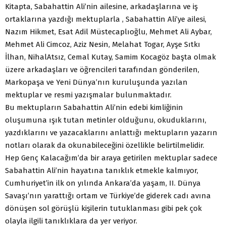
Kitapta, Sabahattin Ali’nin ailesine, arkadaşlarına ve iş
ortaklarına yazdığı mektuplarla , Sabahattin Ali’ye ailesi,
Nazım Hikmet, Esat Adil Müstecaplıoğlu, Mehmet Ali Aybar,
Mehmet Ali Cimcoz, Aziz Nesin, Melahat Togar, Ayşe Sıtkı
İlhan, NihalAtsız, Cemal Kutay, Samim Kocagöz başta olmak
üzere arkadaşları ve öğrencileri tarafından gönderilen,
Markopaşa ve Yeni Dünya’nın kuruluşunda yazılan
mektuplar ve resmi yazışmalar bulunmaktadır.
Bu mektupların Sabahattin Ali’nin edebi kimliğinin
oluşumuna ışık tutan metinler olduğunu, okuduklarını,
yazdıklarını ve yazacaklarını anlattığı mektupların yazarın
notları olarak da okunabileceğini özellikle belirtilmelidir.
Hep Genç Kalacağım’da bir araya getirilen mektuplar sadece
Sabahattin Ali’nin hayatına tanıklık etmekle kalmıyor,
Cumhuriyet’in ilk on yılında Ankara’da yaşam, II. Dünya
Savaşı’nın yarattığı ortam ve Türkiye’de giderek cadı avına
dönüşen sol görüşlü kişilerin tutuklanması gibi pek çok
olayla ilgili tanıklıklara da yer veriyor.