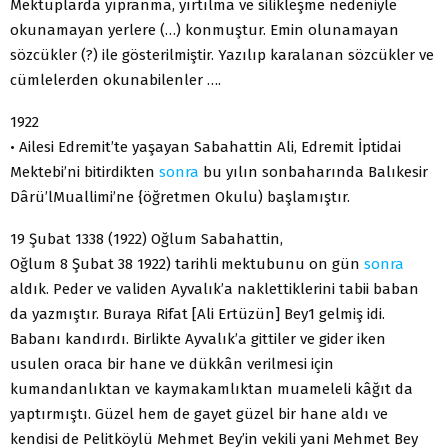
Mektuplarda yıpranma, yırtılma ve silikleşme nedeniyle
okunamayan yerlere (…) konmuştur. Emin olunamayan
sözcükler (?) ile gösterilmiştir. Yazılıp karalanan sözcükler ve
cümlelerden okunabilenler ….
1922
• Ailesi Edremit’te yaşayan Sabahattin Ali, Edremit İptidai
Mektebi’ni bitirdikten
sonra
bu yılın sonbaharında Balıkesir
Dârü’lMuallimi’ne {öğretmen Okulu) başlamıştır.
19 Şubat 1338 (1922) Oğlum Sabahattin,
Oğlum 8 Şubat 38 1922) tarihli mektubunu on gün
sonra
aldık. Peder ve validen Ayvalık’a naklettiklerini tabii baban
da yazmıştır. Buraya Rifat [Ali Ertüzün] Bey1 gelmiş idi.
Babanı kandırdı. Birlikte Ayvalık’a gittiler ve gider iken
usulen oraca bir hane ve dükkân verilmesi için
kumandanlıktan ve kaymakamlıktan muameleli kâğıt da
yaptırmıştı. Güzel hem de gayet güzel bir hane aldı ve
kendisi de Pelitköylü Mehmet Bey’in vekili yani Mehmet Bey