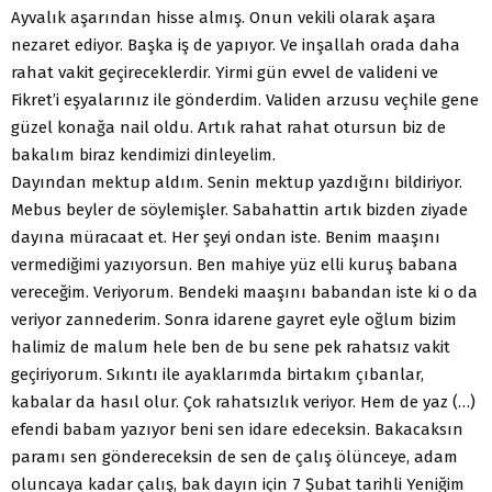
Ayvalık aşarından hisse almış. Onun vekili olarak aşara
nezaret ediyor. Başka iş de yapıyor. Ve inşallah orada daha
rahat vakit geçireceklerdir. Yirmi gün evvel de valideni ve
Fikret’i eşyalarınız ile gönderdim. Validen arzusu veçhile gene
güzel konağa nail oldu. Artık rahat rahat otursun biz de
bakalım biraz kendimizi dinleyelim.
Dayından mektup aldım. Senin mektup yazdığını bildiriyor.
Mebus beyler de söylemişler. Sabahattin artık bizden ziyade
dayına müracaat et. Her şeyi ondan iste. Benim maaşını
vermediğimi yazıyorsun. Ben mahiye yüz elli kuruş babana
vereceğim. Veriyorum. Bendeki maaşını babandan iste ki o da
veriyor zannederim. Sonra idarene gayret eyle oğlum bizim
halimiz de malum hele ben de bu sene pek rahatsız vakit
geçiriyorum. Sıkıntı ile ayaklarımda birtakım çıbanlar,
kabalar da hasıl olur. Çok rahatsızlık veriyor. Hem de yaz (…)
efendi babam yazıyor beni sen idare edeceksin. Bakacaksın
paramı sen göndereceksin de sen de çalış ölünceye, adam
oluncaya kadar çalış, bak dayın için 7 Şubat tarihli Yeniğim