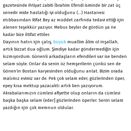
gazetesinde ihtiyat zabiti İbrahim Efendi isminde bir zat üç
senedir mide hastalığı iyi olduğunu (…) Hastanesi
etıbbasından Rifat Bey az müddet zarfında tedavi ettiği için
alenen teşekkür yazıyor. Mebus beyler de gördün ya ne
kadar bize iltifat ettiler.
Dayının hatırı için çalış,
büyük
muallim âlim ol inşallah,
artık bizzat dua oğlum. Şimdiye kadar göndermediğin için
kızmıyordum. Gönenli arkadaşların efendileri var ise benden
selam söyle. Onlar da senin öz hemşerilerin çünkü sen de
Gönen’in Bostan karyesinden olduğunu anlat. Bizim orada
malımız evimiz var de. Pek çok selam eder, gözlerinden öper,
epey kısa mektup yazacaktı artık ben yazıyorum.
Akrabalarımızın cümlesi afiyette olup onların da cümlesi
başka başka selam (eder] gözlerinden öperler. Senin selam
yazdığın için çok memnun oldular.