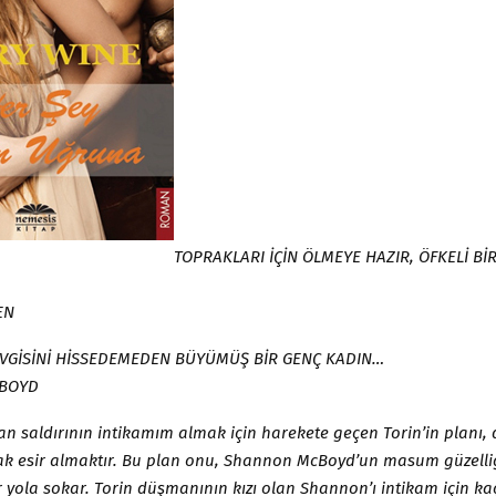
TOPRAKLARI İÇİN ÖLMEYE HAZIR, ÖFKELİ Bİ
EN
EVGİSİNİ HİSSEDEMEDEN BÜYÜMÜŞ BİR GENÇ KADIN…
BOYD
an saldırının intikamım almak için harekete geçen Torin’in planı
rak esir almaktır. Bu plan onu, Shannon McBoyd’un masum güzelli
r yola sokar. Torin düşmanının kızı olan Shannon’ı intikam için kaç