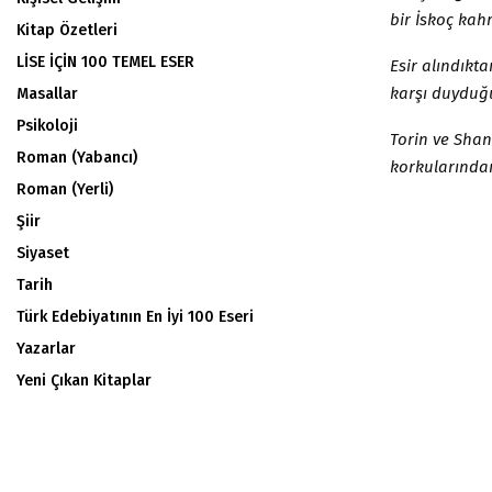
bir İskoç kah
Kitap Özetleri
LİSE İÇİN 100 TEMEL ESER
Esir alındıkt
karşı duyduğu
Masallar
Psikoloji
Torin ve Shan
Roman (Yabancı)
korkularından
Roman (Yerli)
Şiir
Siyaset
Tarih
Türk Edebiyatının En İyi 100 Eseri
Yazarlar
Yeni Çıkan Kitaplar