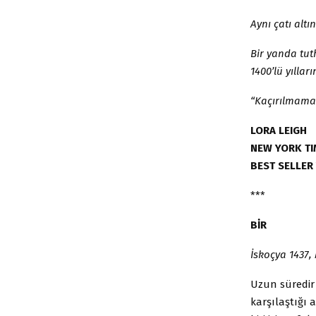
Aynı çatı alt
Bir yanda tut
1400’lü yılla
“Kaçırılmamas
LORA LEIGH
NEW YORK TI
BEST SELLER
***
BİR
İskoçya 1437,
Uzun süredir
karşılaştığı 