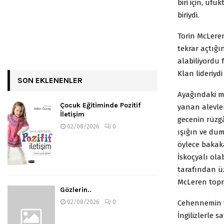
biri için, u
biriydi.
Torin McLeren
tekrar açtı
alabiliyordu 
Klan lideriyd
SON EKLENENLER
Ayağındaki m
Çocuk Eğitiminde Pozitif
yanan alevler
İletişim
gecenin rüzgâ
02/08/2026
0
ışığın ve du
öylece bakaka
İskoçyalı ola
tarafından üz
McLeren topra
Gözlerin..
Cehennemin t
02/08/2026
0
İngilizlerle 