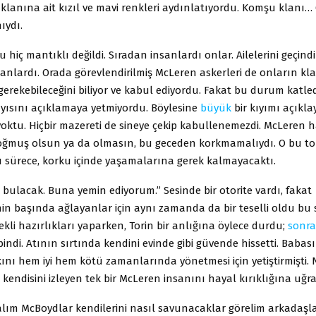
klanına ait kızıl ve mavi renkleri aydınlatıyordu. Komşu klanı…
ıydı.
 hiç mantıklı değildi. Sıradan insanlardı onlar. Ailelerini geçind
nsanlardı. Orada görevlendirilmiş McLeren askerleri de onların kla
erekebileceğini biliyor ve kabul ediyordu. Fakat bu durum katle
ayısını açıklamaya yetmiyordu. Böylesine
büyük
bir kıyımı açıkla
yoktu. Hiçbir mazereti de sineye çekip kabullenemezdi. McLeren h
doğmuş olsun ya da olmasın, bu geceden korkmamalıydı. O bu to
u sürece, korku içinde yaşamalarına gerek kalmayacaktı.
i bulacak. Buna yemin ediyorum.” Sesinde bir otorite vardı, fakat
nin başında ağlayanlar için aynı zamanda da bir teselli oldu bu s
kli hazırlıkları yaparken, Torin bir anlığına öylece durdu;
sonra
bindi. Atının sırtında kendini evinde gibi güvende hissetti. Babas
nı hem iyi hem kötü zamanlarında yönetmesi için yetiştirmişti. 
kendisini izleyen tek bir McLeren insanını hayal kırıklığına uğr
alım McBoydlar kendilerini nasıl savunacaklar görelim arkadaşla