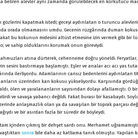
fukta beliren alevler aynı zamanda görülebilecek en korkutucu m
 gözlerini kapatmak istedi; geceyi aydınlatan o turuncu alevlerin
ğında orada olmamasını umdu. Gecenin rüzgârında duman koku
fakat bu kokunun midesini altüst etmesine izin vermek gibi bir l
i o; ve sahip olduklarını korumak onun göreviydi.
ahmuzları atına dürterek, cehenneme doğru yöneldi. Feryatlar, 
in sesini bastırmaya başlamıştı. Eşler ve analar acı acı yas tutark
rında ilerliyordu. Adamlarının cansız bedenlerini aydınlatan t
manların üzerinden kan kokusu yükseliyordu. Karşısında gördü
ldı, ölen ve yaralananların sayısından dolayı afallamıştı. O bi
bilirdi ve savaşa yabancı değildi. Fakat burası bir kasabaydı. Soyl
erinde anlaşmazlık olan ya da savaşılan bir toprak parçası deği
ğıydı ve bir asırdan fazla bir süredir de böyleydi.
am içinden çıkmış bir dehşet sardı onu. Merhamet uğramamıştı
savaştıktan
sonra
bile daha az katliama tanık olmuştu. Yapılan k