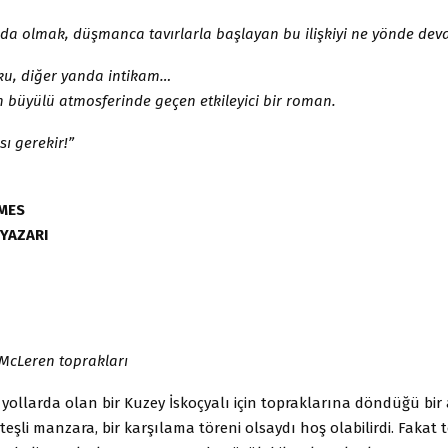
ında olmak, düşmanca tavırlarla başlayan bu ilişkiyi ne yönde dev
ku, diğer yanda intikam…
rın büyülü atmosferinde geçen etkileyici bir roman.
ı gerekir!”
MES
 YAZARI
 McLeren toprakları
 yollarda olan bir Kuzey İskoçyalı için topraklarına döndüğü bi
ateşli manzara, bir karşılama töreni olsaydı hoş olabilirdi. Fakat 