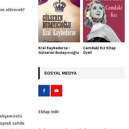
am ettirecek?
Kral Kaybederse –
Camdaki Kız Kitap
Gülseren Budayıcıoğlu
Özeti
SOSYAL MEDYA
Ekitap indir
r akşamüstü
toprak sahibi