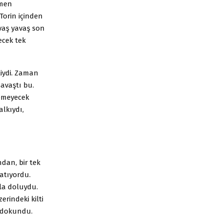
ğmen
Torin içinden
avaş yavaş son
ecek tek
iydi. Zaman
avaştı bu.
nemeyecek
lkıydı,
dan, bir tek
atıyordu.
yla doluydu.
erindeki kilti
e dokundu.