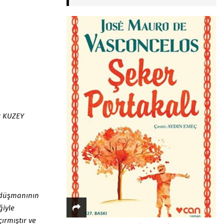
R KUZEY
, düşmanının
ğiyle
ırmıştır ve