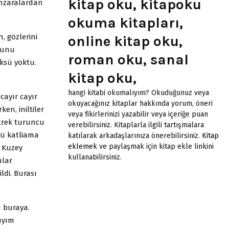
kitap oku, kitapoku
anzaralardan
okuma kitapları,
, gözlerini
online kitap oku,
sunu
roman oku, sanal
üksü yoktu.
kitap oku,
hangi kitabi okumalıyım? Okuduğunuz veya
cayır cayır
okuyacağınız kitaplar hakkında yorum, öneri
en, iniltiler
veya fikirlerinizi yazabilir veya içeriğe puan
itrek turuncu
verebilirsiniz. Kitaplarla ilgili tartışmalara
ğü katliama
katılarak arkadaşlarınıza önerebilirsiniz.
Kitap
eklemek
ve paylaşmak için kitap ekle linkini
r Kuzey
kullanabilirsiniz.
ular
ldi. Burası
 buraya.
ıyım