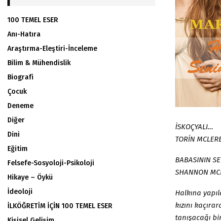
100 TEMEL ESER
Anı-Hatıra
Araştırma-Eleştiri-İnceleme
Bilim & Mühendislik
Biografi
Çocuk
Deneme
Diğer
İSKOÇYALI…
Dini
TORİN MCLER
Eğitim
BABASININ S
Felsefe-Sosyoloji-Psikoloji
SHANNON MC
Hikaye – Öykü
İdeoloji
Halkına yapıl
kızını kaçıra
İLKÖĞRETİM İÇİN 100 TEMEL ESER
tanışacağı bi
Kişisel Gelişim