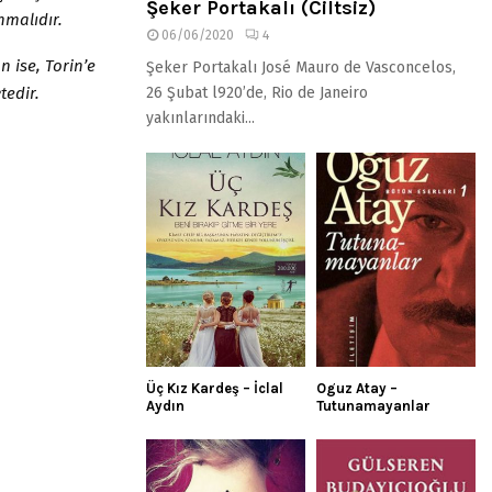
Şeker Portakalı (Ciltsiz)
nmalıdır.
06/06/2020
4
 ise, Torin’e
Şeker Portakalı José Mauro de Vasconcelos,
tedir.
26 Şubat l920’de, Rio de Janeiro
yakınlarındaki...
Üç Kız Kardeş – İclal
Oguz Atay –
Aydın
Tutunamayanlar