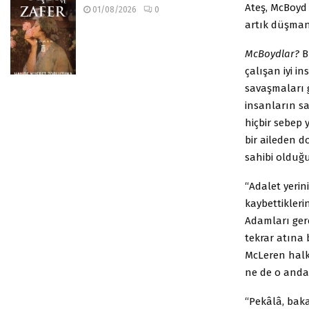
Ateş, McBoyd 
01/08/2026
0
artık düşman
McBoydlar?
Bu
çalışan iyi i
savaşmaları g
insanların s
hiçbir sebep 
bir aileden 
sahibi olduğ
“Adalet yerin
kaybettikleri
Adamları gere
tekrar atına 
McLeren halkı
ne de o anda 
“Pekâlâ, bak