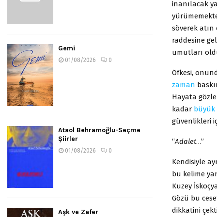
inanılacak ya
yürümemekte d
söverek atın 
raddesine gel
Gemi
umutları oldu
01/08/2026
0
Öfkesi, önün
zaman
baskın
Hayata gözle
kadar
büyük
güvenlikleri 
Ataol Behramoğlu-Seçme
Şiirler
“
Adalet
…”
01/08/2026
0
Kendisiyle ay
bu kelime yan
Kuzey İskoçya
Gözü bu ceset
dikkatini çek
Aşk ve Zafer