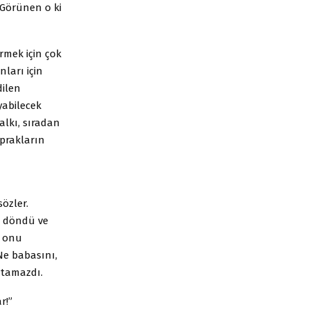
 Görünen o ki
irmek için çok
nları için
dilen
yabilecek
alkı, sıradan
prakların
özler.
döndü ve
ı onu
Ne babasını,
atamazdı.
r!”