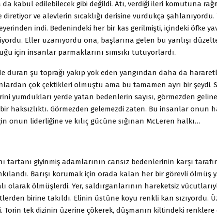
 da kabul edilebilecek gibi değildi. Atı, verdiği ileri komutuna ra
iretiyor ve alevlerin sıcaklığı derisine vurdukça şahlanıyordu. 
eyerinden indi. Bedenindeki her bir kas gerilmişti, içindeki öfke y
iyordu. Eller uzanıyordu ona, başlarına gelen bu yanlışı düzelt
ğu için insanlar parmaklarını sımsıkı tutuyorlardı.
de duran şu toprağı yakıp yok eden yangından daha da hararetl
lardan çok çektikleri olmuştu ama bu tamamen ayrı bir şeydi. S
rini yumdukları yerde yatan bedenlerin sayısı, görmezden geli
bir haksızlıktı. Görmezden gelemezdi zaten. Bu insanlar onun ha
için onun liderliğine ve kılıç gücüne sığınan McLeren halkı…
nı tartanı giyinmiş adamlarının cansız bedenlerinin karşı tarafın
kılandı. Barışı korumak için orada kalan her bir görevli ölmüş y
lı olarak ölmüşlerdi. Yer, saldırganlarının hareketsiz vücutları
lerden birine takıldı. Elinin üstüne koyu renkli kan sızıyordu. Üz
ti. Torin tek dizinin üzerine çökerek, düşmanın kiltindeki renkler