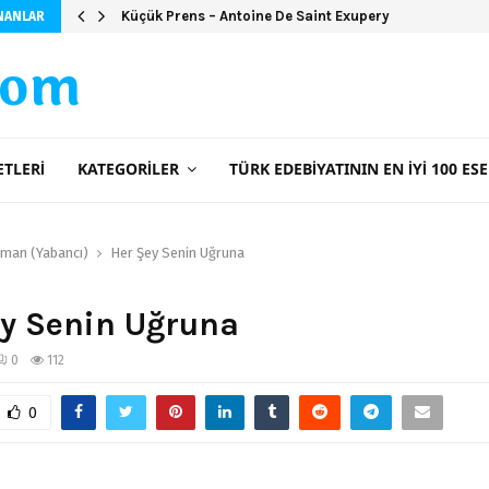
Küçük Prens – Antoine De Saint Exupery
NANLAR
com
ETLERI
KATEGORILER
TÜRK EDEBIYATININ EN İYI 100 ESE
man (Yabancı)
Her Şey Senin Uğruna
ey Senin Uğruna
0
112
0