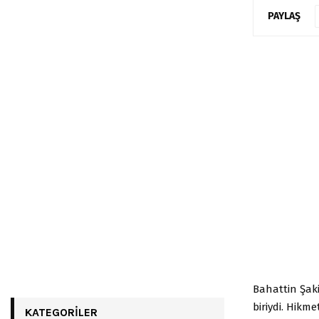
PAYLAŞ
Bahattin Şaki
biriydi. Hikm
KATEGORILER