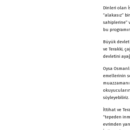
Dinleri olan 
“alakasız” bi
sahiplerine” 
bu programın 
Büyük devletl
ve Terakki, ç
devletini aya
Oysa Osmanlı
emellerinin s
muazzamanın 
okuyucuların
söyleyebiliriz.
İttihat ve Te
“tepeden inme
evrimden yana