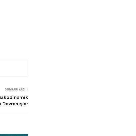
SONRAKI YAZI
Psikodinamik
ı Davranışlar