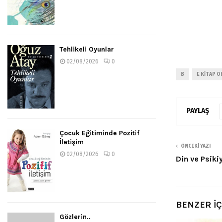
Tehlikeli Oyunlar
02/08/2026
0
B
E KITAP O
PAYLAŞ
Çocuk Eğitiminde Pozitif
İletişim
ÖNCEKI YAZI
02/08/2026
0
Din ve Psiki
BENZER İ
Gözlerin..