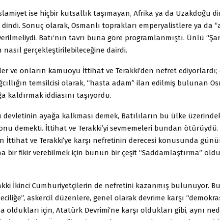
İslamiyet ise hiçbir kutsallık taşımayan, Afrika ya da Uzakdoğu din
r dindi. Sonuç olarak, Osmanlı toprakları emperyalistlere ya da “a
verilmeliydi. Batı‘nın tavrı buna göre programlanmıştı. Ünlü “Şar
nasıl gerçekleştirilebileceğine dairdi.
er ve onların kamuoyu İttihat ve Terakki’den nefret ediyorlardı;
ağcıllığın temsilcisi olarak, “hasta adam” ilan edilmiş bulunan O
ğa kaldırmak iddiasını taşıyordu.
 devletinin ayağa kalkması demek, Batılıların bu ülke üzerindek
onu demekti. İttihat ve Terakki’yi sevmemeleri bundan ötürüydü.
İttihat ve Terakki’ye karşı nefretinin derecesi konusunda gün
a bir fikir verebilmek için bunun bir çeşit “Saddamlaştırma” ol
rakki İkinci Cumhuriyetçilerin de nefretini kazanmış bulunuyor. Bu
ciliğe”, askercil düzenlere, genel olarak devrime karşı “demokras
 oldukları için, Atatürk Devrimi‘ne karşı oldukları gibi, aynı ne