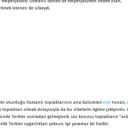
er emperyalistti. Osmanlı devleti de emperyalizmin hedefi olan,
ilmek istenen bir ülkeydi.
erin oturduğu Osmanlı topraklarının ana bölümleri
eski
Yunan,
n toprakları olmak dolayısıyla da bu ülkelerin ilgisini çekiyordu
nde Türkler sonradan gelmişlerdi, söz konusu toprakların “asli”
stelik Türkler uygarlıktan yoksun, işe yaramaz bir halktı.