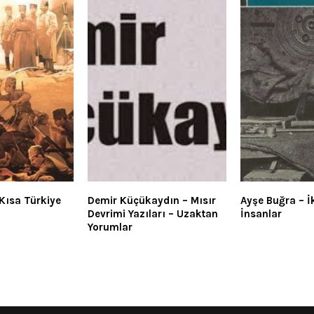
 Kısa Türkiye
Demir Küçükaydın – Mısır
Ayşe Buğra – İk
Devrimi Yazıları – Uzaktan
İnsanlar
Yorumlar