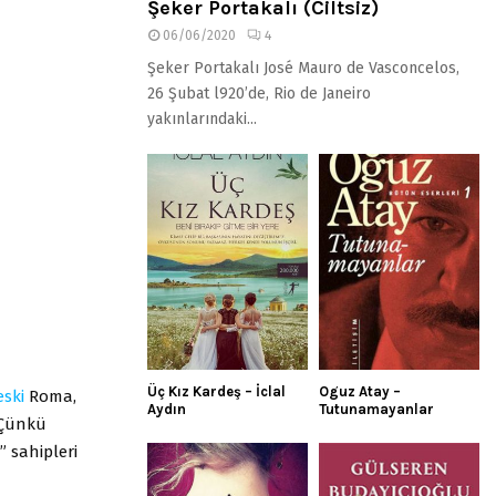
Şeker Portakalı (Ciltsiz)
06/06/2020
4
Şeker Portakalı José Mauro de Vasconcelos,
26 Şubat l920’de, Rio de Janeiro
yakınlarındaki...
Üç Kız Kardeş – İclal
Oguz Atay –
eski
Roma,
Aydın
Tutunamayanlar
. Çünkü
 sahipleri