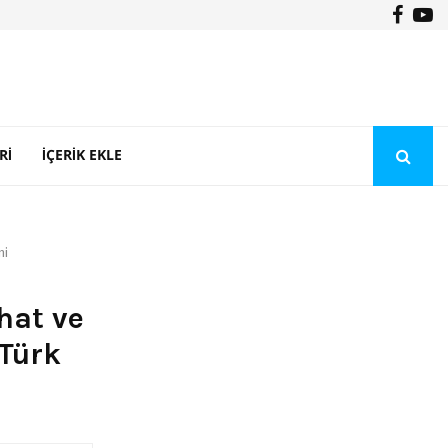
Face
Y
Şeker Portakal
RI
İÇERIK EKLE
ni
hat ve
 Türk