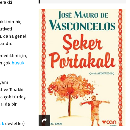
erakki
kki’nin hiç
utiyeti
rı, daha genel
mandır.
ledikleri için,
in çok
büyük
 yani
at ve Terakki
ma çok türdeş,
rı da bir
ük
devletler)