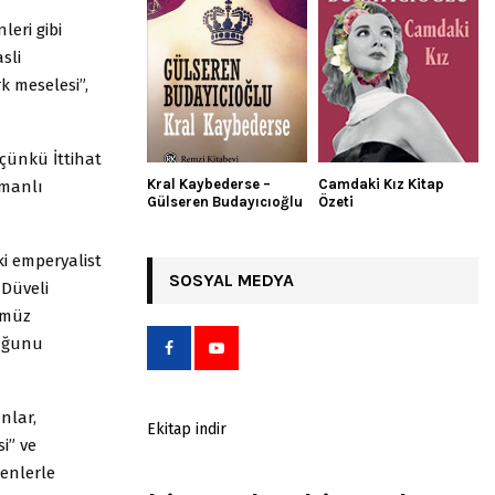
leri gibi
sli
k meselesi”,
 çünkü İttihat
Kral Kaybederse –
Camdaki Kız Kitap
smanlı
Gülseren Budayıcıoğlu
Özeti
i emperyalist
SOSYAL MEDYA
 Düveli
ümüz
duğunu
nlar,
Ekitap indir
i” ve
denlerle