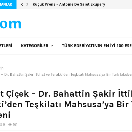
Küçük Prens – Antoine De Saint Exupery
NANLAR
com
ETLERI
KATEGORILER
TÜRK EDEBIYATININ EN İYI 100 ESE
rih
– Dr. Bahattin Şakir İttihat ve Terakki’den Teşkilatı Mahsusa’ya Bir Türk Jakobe
 Çiçek – Dr. Bahattin Şakir İtti
i’den Teşkilatı Mahsusa’ya Bir
eni
0
161