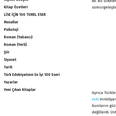
idi. Bu ülkel
sömürgeleştir
Kitap Özetleri
LİSE İÇİN 100 TEMEL ESER
Masallar
Psikoloji
Roman (Yabancı)
Roman (Yerli)
Şiir
Siyaset
Tarih
Türk Edebiyatının En İyi 100 Eseri
Yazarlar
Yeni Çıkan Kitaplar
Ayrıca Türkl
eski
Hıristiya
bunların gözü
değillerdi. Ü