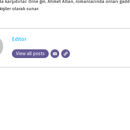
 da karşıdırlar. Örne ğin, Ahmet Altan, romanlarında onları gadda
kişiler olarak sunar.
Editor
View all posts