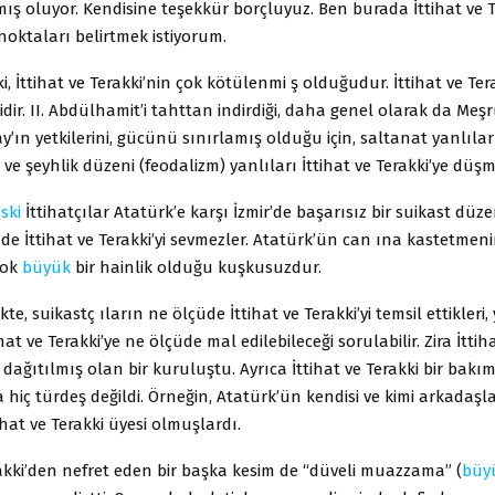
mış oluyor. Kendisine teşekkür borçluyuz. Ben burada İttihat ve T
noktaları belirtmek istiyorum.
i, İttihat ve Terakki’nin çok kötülenmi ş olduğudur. İttihat ve Tera
idir. II. Abdülhamit’i tahttan indirdiği, daha genel olarak da Meşr
ay’ın yetkilerini, gücünü sınırlamış olduğu için, saltanat yanlıla
 ve şeyhlik düzeni (feodalizm) yanlıları İttihat ve Terakki’ye düş
ski
İttihatçılar Atatürk’e karşı İzmir’de başarısız bir suikast düzen
de İttihat ve Terakki’yi sevmezler. Atatürk’ün can ına kastetmen
 çok
büyük
bir hainlik olduğu kuşkusuzdur.
te, suikastç ıların ne ölçüde İttihat ve Terakki’yi temsil ettikleri,
hat ve Terakki’ye ne ölçüde mal edilebileceği sorulabilir. Zira İttih
e dağıtılmış olan bir kuruluştu. Ayrıca İttihat ve Terakki bir bakı
 hiç türdeş değildi. Örneğin, Atatürk’ün kendisi ve kimi arkadaşla
hat ve Terakki üyesi olmuşlardı.
rakki’den nefret eden bir başka kesim de “düveli muazzama” (
büy