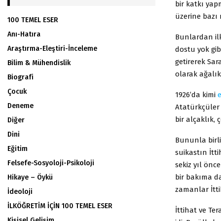
bir katkı yap
üzerine bazı 
100 TEMEL ESER
Anı-Hatıra
Bunlardan ilk
Araştırma-Eleştiri-İnceleme
dostu yok gib
getirerek Sar
Bilim & Mühendislik
olarak ağalık
Biografi
Çocuk
1926’da kimi
e
Deneme
Atatürkçüler 
bir alçaklık,
Diğer
Dini
Bununla birlik
Eğitim
suikastın İtti
Felsefe-Sosyoloji-Psikoloji
sekiz yıl önc
bir bakıma da
Hikaye – Öykü
zamanlar İtti
İdeoloji
İLKÖĞRETİM İÇİN 100 TEMEL ESER
İttihat ve Te
Kişisel Gelişim