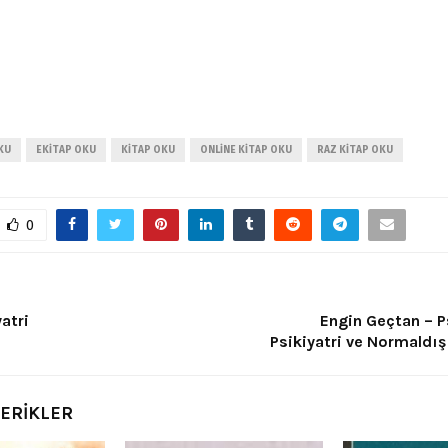
KU
EKITAP OKU
KITAP OKU
ONLINE KITAP OKU
RAZ KITAP OKU
0
yatri
Engin Geçtan – 
Psikiyatri ve Normaldış
ÇERİKLER