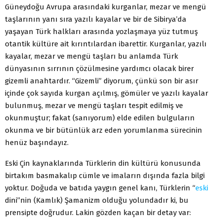
Güneydoğu Avrupa arasındaki kurganlar, mezar ve mengü
taşlarının yanı sıra yazılı kayalar ve bir de Sibirya’da
yaşayan Türk halkları arasında yozlaşmaya yüz tutmuş
otantik kültüre ait kırıntılardan ibarettir. Kurganlar, yazılı
kayalar, mezar ve mengü taşları bu anlamda Türk
dünyasının sırrının çözülmesine yardımcı olacak birer
gizemli anahtardır. “Gizemli” diyorum, çünkü son bir asır
içinde çok sayıda kurgan açılmış, gömüler ve yazılı kayalar
bulunmuş, mezar ve mengü taşları tespit edilmiş ve
okunmuştur; fakat (sanıyorum) elde edilen bulguların
okunma ve bir bütünlük arz eden yorumlanma sürecinin
henüz başındayız.
Eski Çin kaynaklarında Türklerin din kültürü konusunda
birtakım basmakalıp cümle ve imaların dışında fazla bilgi
yoktur. Doğuda ve batıda yaygın genel kanı, Türklerin “
eski
dini”nin (Kamlık) Şamanizm olduğu yolundadır ki, bu
prensipte doğrudur. Lakin gözden kaçan bir detay var: