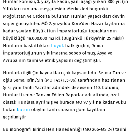
Hunlar konusu, 3. yüzyıla kadar, yani aşağı yukarı 800 yıl Çin
Yıllıkları nın ana meşgalesidir. Merkezleri bugünkü
Moğolistan ve Ordos’ta bulunan Hunlar, yaşadıkları devrin
süper gücüydüler. MÖ 2. yüzyılda Kore’den Hazar kıyılarına
kadar yayılan Büyük Hun İmparatorluğu topraklarının
büyüklüğü 18.000.000 m2 idi. (Bugünkü Türkiye’nin 25 misli!)
Hunların başlattıkları
büyük
halk göçleri, Roma
İmparatorluğunun yıkılmasına sebep olmuş, Asya ve
Avrupa’nın tarihi ve etnik yapısını değiştirmiştir.
Hunlarla ilgili Çin kaynakları çok kapsamlıdır. Se-ma Tan ve
oğlu Sema Ts’in/Sin (MÖ 145/135-86) tarafından hazırlanan
Şi ki, yani Tarihi Yazıtlar adındaki dev eserin 110. bölümü,
Hunlar Üzerine Tanzim Edilen Raporlar adı altında, özel
olarak Hunlara ayrılmış ve burada MÖ 97 yılına kadar vuku
bulan
bütün
olaylar tarih sırasına göre kayıtlara
geçirilmiştir.
Bu monografi, Birinci Hen Hanedanlığı (MÖ 206-MS 24) tarihi