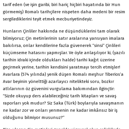
tarif eden (ve işin garibi, biri hariç hiçbiri hayatında bir Hun
görmemiş) Romalı tarihçilere nispeten daha medeni bir resim
sergilediklerini teyit etmek mecburiyetindeyiz.
Hunların Çinliler hakkında ne düşündüklerini tam olarak
bilmiyoruz; Çin metinlerinin satır aralarına yansıyan imalara
bakılırsa, onlar kendilerine fazla güvenerek “sinsi” Çinlileri
küçümseme hatasını yapmışlar. Ve öyle anlaşılıyor ki, (yazılı
tarihin idraki içinde oldukları halde) tarihi kağıt üzerine
geçirmek yerine, tarihin kendisini yaratmayı tercih etmişler!
Avarlara (574 yılında) yenik düşen Romalı meşhur Tiberios’a
Avar beyinin yönelttiği azarlayıcı nitelikteki soru, bozkır
atlılarının öz güvenini vurgulama bakımından ilginçtir:
“Sizde okuyup ders alabileceğiniz tarih kitapları ve savaş
raporları yok mudur? Siz Saka (Türk) boylarıyla savaşmanın
ne kadar zor ve onları yenmenin ne kadar imkânsız bir iş
olduğunu bilmiyor musunuz?”