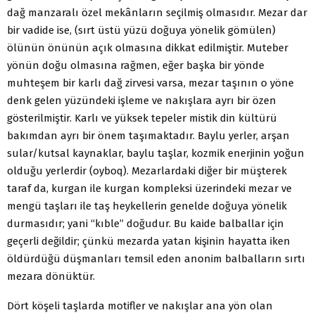
dağ manzaralı özel mekânların seçilmiş olmasıdır. Mezar dar
bir vadide ise, (sırt üstü yüzü doğuya yönelik gömülen)
ölünün önünün açık olmasına dikkat edilmiştir. Muteber
yönün doğu olmasına rağmen, eğer başka bir yönde
muhteşem bir karlı dağ zirvesi varsa, mezar taşının o yöne
denk gelen yüzündeki işleme ve nakışlara ayrı bir özen
gösterilmiştir. Karlı ve yüksek tepeler mistik din kültürü
bakımdan ayrı bir önem taşımaktadır. Baylu yerler, arşan
sular/kutsal kaynaklar, baylu taşlar, kozmik enerjinin yoğun
olduğu yerlerdir (oyboq). Mezarlardaki diğer bir müşterek
taraf da, kurgan ile kurgan kompleksi üzerindeki mezar ve
mengü taşları ile taş heykellerin genelde doğuya yönelik
durmasıdır; yani “kıble” doğudur. Bu kaide balballar için
geçerli değildir; çünkü mezarda yatan kişinin hayatta iken
öldürdüğü düşmanları temsil eden anonim balbalların sırtı
mezara dönüktür.
Dört köşeli taşlarda motifler ve nakışlar ana yön olan