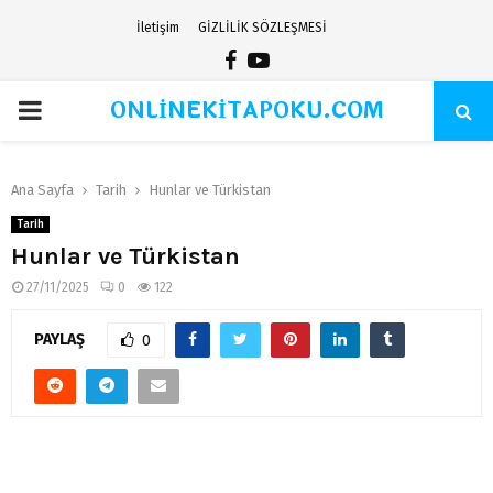
İletişim
GİZLİLİK SÖZLEŞMESİ
Facebook
Youtube
ONLİNEKİTAPOKU.COM
PRIMARY
MENU
Ana Sayfa
Tarih
Hunlar ve Türkistan
Tarih
Hunlar ve Türkistan
27/11/2025
0
122
PAYLAŞ
0