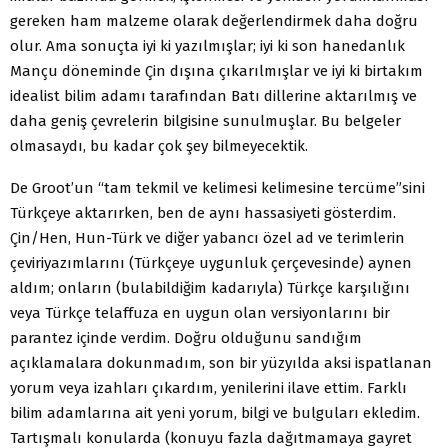
gereken ham malzeme olarak değerlendirmek daha doğru
olur. Ama sonuçta iyi ki yazılmışlar; iyi ki son hanedanlık
Mançu döneminde Çin dışına çıkarılmışlar ve iyi ki birtakım
idealist bilim adamı tarafından Batı dillerine aktarılmış ve
daha geniş çevrelerin bilgisine sunulmuşlar. Bu belgeler
olmasaydı, bu kadar çok şey bilmeyecektik.
De Groot’un “tam tekmil ve kelimesi kelimesine tercüme”sini
Türkçeye aktarırken, ben de aynı hassasiyeti gösterdim.
Çin/Hen, Hun-Türk ve diğer yabancı özel ad ve terimlerin
çeviriyazımlarını (Türkçeye uygunluk çerçevesinde) aynen
aldım; onların (bulabildiğim kadarıyla) Türkçe karşılığını
veya Türkçe telaffuza en uygun olan versiyonlarını bir
parantez içinde verdim. Doğru olduğunu sandığım
açıklamalara dokunmadım, son bir yüzyılda aksi ispatlanan
yorum veya izahları çıkardım, yenilerini ilave ettim. Farklı
bilim adamlarına ait yeni yorum, bilgi ve bulguları ekledim.
Tartışmalı konularda (konuyu fazla dağıtmamaya gayret