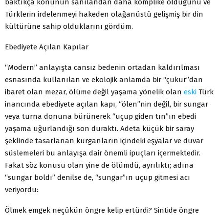
baktıkça konunun sanılandan daha komplike olduğunu ve
Türklerin irdelenmeyi hakeden olağanüstü gelişmiş bir din
kültürüne sahip olduklarını gördüm.
Ebediyete Açılan Kapılar
“Modern” anlayışta cansız bedenin ortadan kaldırılması
esnasında kullanılan ve ekolojik anlamda bir “çukur”dan
ibaret olan mezar, ölüme değil yaşama yönelik olan
eski
Türk
inancında ebediyete açılan kapı, “ölen”nin değil, bir sungar
veya turna donuna bürünerek “uçup giden tın”ın ebedi
yaşama uğurlandığı son duraktı. Adeta küçük bir saray
şeklinde tasarlanan kurganların içindeki eşyalar ve duvar
süslemeleri bu anlayışa dair önemli ipuçları içermektedir.
Fakat söz konusu olan yine de ölümdü, ayrılıktı; adına
“sungar boldı” denilse de, “sungar”ın uçup gitmesi acı
veriyordu:
Ölmek emgek neçükün öngre kelip ertürdi? Sintide öngre