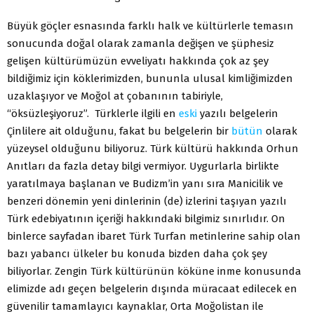
Büyük göçler esnasında farklı halk ve kültürlerle temasın
sonucunda doğal olarak zamanla değişen ve şüphesiz
gelişen kültürümüzün evveliyatı hakkında çok az şey
bildiğimiz için köklerimizden, bununla ulusal kimliğimizden
uzaklaşıyor ve Moğol at çobanının tabiriyle,
“öksüzleşiyoruz”. Türklerle ilgili en
eski
yazılı belgelerin
Çinlilere ait olduğunu, fakat bu belgelerin bir
bütün
olarak
yüzeysel olduğunu biliyoruz. Türk kültürü hakkında Orhun
Anıtları da fazla detay bilgi vermiyor. Uygurlarla birlikte
yaratılmaya başlanan ve Budizm’in yanı sıra Manicilik ve
benzeri dönemin yeni dinlerinin (de) izlerini taşıyan yazılı
Türk edebiyatının içeriği hakkındaki bilgimiz sınırlıdır. On
binlerce sayfadan ibaret Türk Turfan metinlerine sahip olan
bazı yabancı ülkeler bu konuda bizden daha çok şey
biliyorlar. Zengin Türk kültürünün köküne inme konusunda
elimizde adı geçen belgelerin dışında müracaat edilecek en
güvenilir tamamlayıcı kaynaklar, Orta Moğolistan ile