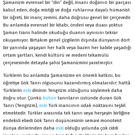
Şamanizm evrensel bir “din” değil, insanı doğanın bir parçası
kabul eden, doğa mistiği ve doğa ruhlarına dayalı hümanist
bir öğreti, bir inanç zemini, daha doğrusu genel bir çerçevedir.
Bu anlamda evrensel bir kitabı, önderi veya duası yoktur.
Şaman trans halinde okuduğu duanın aynısını tekrar
okuyamıyor. Birtakım genel çizgilerin dışında dünyanın dört
bir yanında yaşayan her halk veya bazen her kabile yaşadığı
ortam şartları, kendi kültürü ve medeni tekamülü
çerçevesinde detayda şahsi Şamanizmini yaratmıştır.
Türklerin bu anlamda Şamanizme en önemli katkısı, bu
öğretiye Gök Tanrı olgusunu kazandırmış olmalarıdır; hattâ
Türklerin
eski
dininin Tengrizm olduğunu söylemek daha
doğru olur. Çünkü
bütün
tanrıların üstünde duran Gök
Tanrı (Tengrizm),
eski
Türk inancının odak noktasını teşkil
etmektedir. Türkler arasında tek tanrı veya herşeyin birliğine
endeksli ebedi Gök Tanrı düşüncesinin semavi monoteist
dünya dinlerinden daha
eski
olduğu yolunda çok ciddi