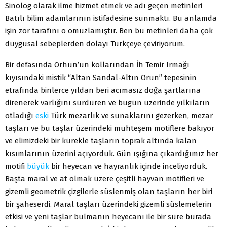
Sinolog olarak ilme hizmet etmek ve adı geçen metinleri
Batılı bilim adamlarının istifadesine sunmaktı. Bu anlamda
işin zor tarafını o omuzlamıştır. Ben bu metinleri daha çok
duygusal sebeplerden dolayı Türkçeye çeviriyorum.
Bir defasında Orhun’un kollarından İh Temir Irmağı
kıyısındaki mistik “Altan Sandal-Altın Orun” tepesinin
etrafında binlerce yıldan beri acımasız doğa şartlarına
direnerek varlığını sürdüren ve bugün üzerinde yılkıların
otladığı
eski
Türk mezarlık ve sunaklarını gezerken, mezar
taşları ve bu taşlar üzerindeki muhteşem motiflere bakıyor
ve elimizdeki bir kürekle taşların toprak altında kalan
kısımlarının üzerini açıyorduk. Gün ışığına çıkardığımız her
motifi
büyük
bir heyecan ve hayranlık içinde inceliyorduk.
Başta maral ve at olmak üzere çeşitli hayvan motifleri ve
gizemli geometrik çizgilerle süslenmiş olan taşların her biri
bir şaheserdi. Maral taşları üzerindeki gizemli süslemelerin
etkisi ve yeni taşlar bulmanın heyecanı ile bir süre burada