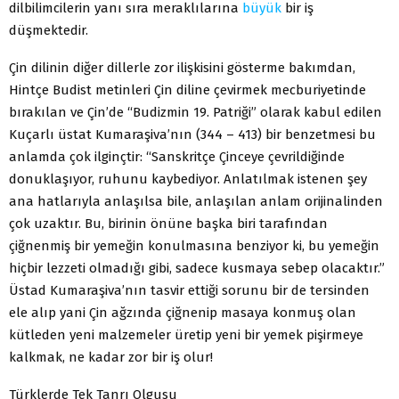
dilbilimcilerin yanı sıra meraklılarına
büyük
bir iş
düşmektedir.
Çin dilinin diğer dillerle zor ilişkisini gösterme bakımdan,
Hintçe Budist metinleri Çin diline çevirmek mecburiyetinde
bırakılan ve Çin’de “Budizmin 19. Patriği” olarak kabul edilen
Kuçarlı üstat Kumaraşiva’nın (344 – 413) bir benzetmesi bu
anlamda çok ilginçtir: “Sanskritçe Çinceye çevrildiğinde
donuklaşıyor, ruhunu kaybediyor. Anlatılmak istenen şey
ana hatlarıyla anlaşılsa bile, anlaşılan anlam orijinalinden
çok uzaktır. Bu, birinin önüne başka biri tarafından
çiğnenmiş bir yemeğin konulmasına benziyor ki, bu yemeğin
hiçbir lezzeti olmadığı gibi, sadece kusmaya sebep olacaktır.”
Üstad Kumaraşiva’nın tasvir ettiği sorunu bir de tersinden
ele alıp yani Çin ağzında çiğnenip masaya konmuş olan
kütleden yeni malzemeler üretip yeni bir yemek pişirmeye
kalkmak, ne kadar zor bir iş olur!
Türklerde Tek Tanrı Olgusu