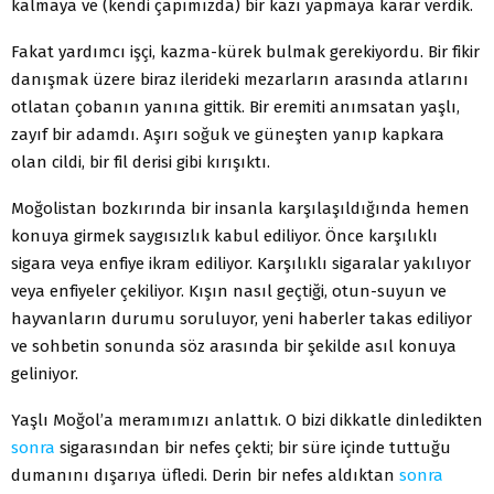
kalmaya ve (kendi çapımızda) bir kazı yapmaya karar verdik.
Fakat yardımcı işçi, kazma-kürek bulmak gerekiyordu. Bir fikir
danışmak üzere biraz ilerideki mezarların arasında atlarını
otlatan çobanın yanına gittik. Bir eremiti anımsatan yaşlı,
zayıf bir adamdı. Aşırı soğuk ve güneşten yanıp kapkara
olan cildi, bir fil derisi gibi kırışıktı.
Moğolistan bozkırında bir insanla karşılaşıldığında hemen
konuya girmek saygısızlık kabul ediliyor. Önce karşılıklı
sigara veya enfiye ikram ediliyor. Karşılıklı sigaralar yakılıyor
veya enfiyeler çekiliyor. Kışın nasıl geçtiği, otun-suyun ve
hayvanların durumu soruluyor, yeni haberler takas ediliyor
ve sohbetin sonunda söz arasında bir şekilde asıl konuya
geliniyor.
Yaşlı Moğol’a meramımızı anlattık. O bizi dikkatle dinledikten
sonra
sigarasından bir nefes çekti; bir süre içinde tuttuğu
dumanını dışarıya üfledi. Derin bir nefes aldıktan
sonra