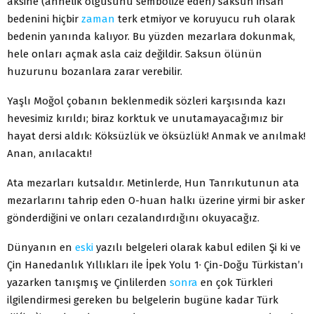
aksine (annelik olgusunu sembolize eden) saksun insan
bedenini hiçbir
zaman
terk etmiyor ve koruyucu ruh olarak
bedenin yanında kalıyor. Bu yüzden mezarlara dokunmak,
hele onları açmak asla caiz değildir. Saksun ölünün
huzurunu bozanlara zarar verebilir.
Yaşlı Moğol çobanın beklenmedik sözleri karşısında kazı
hevesimiz kırıldı; biraz korktuk ve unutamayacağımız bir
hayat dersi aldık: Köksüzlük ve öksüzlük! Anmak ve anılmak!
Anan, anılacaktı!
Ata mezarları kutsaldır. Metinlerde, Hun Tanrıkutunun ata
mezarlarını tahrip eden O-huan halkı üzerine yirmi bir asker
gönderdiğini ve onları cezalandırdığını okuyacağız.
Dünyanın en
eski
yazılı belgeleri olarak kabul edilen Şi ki ve
Çin Hanedanlık Yıllıkları ile İpek Yolu 1· Çin-Doğu Türkistan’ı
yazarken tanışmış ve Çinlilerden
sonra
en çok Türkleri
ilgilendirmesi gereken bu belgelerin bugüne kadar Türk