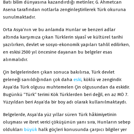
Batı bilim dünyasına kazandırdığı metinler, G. Ahmetcan
Asena tarafından notlarla zenginleştirilerek Türk okuruna
sunulmaktadır.
Orta Asya’nın ve bu anlamda Hunlar ve benzeri adlar
altında karşımıza çıkan Türklerin siyasî ve kültürel tarihi
yazılırken, devlet ve sosyo-ekonomik yapıları tahlil edilirken,
en eskisi 2500 yıl öncesine dayanan bu belgeler esas
alınmalıdır.
Çin belgelerinden çıkan sonuca bakılırsa, Türk devlet
geleneği sanıldığından çok daha
eski
, köklü ve zengindir.
Asya’da Türk olgusu muhtemelen Çin olgusundan da eskidir.
Bugünkü “Türk” terimi Kök Türklerden beri değil, en az MÖ 7.
Yüzyıldan beri Asya’da bir boy adı olarak kullanılmaktaydı.
Belgelerde, Asya’da yüz yıllar süren Türk hâkimiyetinin
oluşması ve ibret verici çöküşünün yanı sıra, Hunların sebep
oldukları
büyük
halk göçleri konusunda çarpıcı bilgiler yer