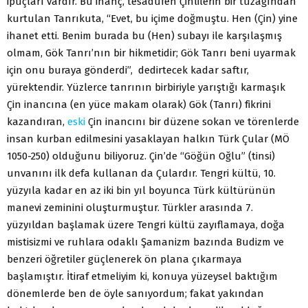
ipuçları vardır. Bu inanç, tesadüfen Çinlilerin bir tuzağından
kurtulan Tanrıkuta, “Evet, bu içime doğmuştu. Hen (Çin) yine
ihanet etti. Benim burada bu (Hen) subayı ile karşılaşmış
olmam, Gök Tanrı’nın bir hikmetidir; Gök Tanrı beni uyarmak
için onu buraya gönderdi”, dedirtecek kadar saftır,
yürektendir. Yüzlerce tanrının birbiriyle yarıştığı karmaşık
Çin inancına (en yüce makam olarak) Gök (Tanrı) fikrini
kazandıran,
eski
Çin inancını bir düzene sokan ve törenlerde
insan kurban edilmesini yasaklayan halkın Türk Çular (MÖ
1050-250) olduğunu biliyoruz. Çin’de “Göğün Oğlu” (tinsi)
unvanını ilk defa kullanan da Çulardır. Tengri kültü, 10.
yüzyıla kadar en az iki bin yıl boyunca Türk kültürünün
manevi zeminini oluşturmuştur. Türkler arasında 7.
yüzyıldan başlamak üzere Tengri kültü zayıflamaya, doğa
mistisizmi ve ruhlara odaklı Şamanizm bazında Budizm ve
benzeri öğretiler güçlenerek ön plana çıkarmaya
başlamıştır. İtiraf etmeliyim ki, konuya yüzeysel baktığım
dönemlerde ben de öyle sanıyordum; fakat yakından