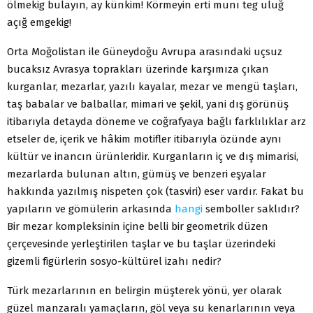
ölmekig bulayın, ay künkim! Körmeyin erti munı teg uluğ
açığ emgekig!
Orta Moğolistan ile Güneydoğu Avrupa arasındaki uçsuz
bucaksız Avrasya toprakları üzerinde karşımıza çıkan
kurganlar, mezarlar, yazılı kayalar, mezar ve mengü taşları,
taş babalar ve balballar, mimari ve şekil, yani dış görünüş
itibarıyla detayda döneme ve coğrafyaya bağlı farklılıklar arz
etseler de, içerik ve hâkim motifler itibarıyla özünde aynı
kültür ve inancın ürünleridir. Kurganların iç ve dış mimarisi,
mezarlarda bulunan altın, gümüş ve benzeri eşyalar
hakkında yazılmış nispeten çok (tasviri) eser vardır. Fakat bu
yapıların ve gömülerin arkasında
hangi
semboller saklıdır?
Bir mezar kompleksinin içine belli bir geometrik düzen
çerçevesinde yerleştirilen taşlar ve bu taşlar üzerindeki
gizemli figürlerin sosyo-kültürel izahı nedir?
Türk mezarlarının en belirgin müşterek yönü, yer olarak
güzel manzaralı yamaçların, göl veya su kenarlarının veya