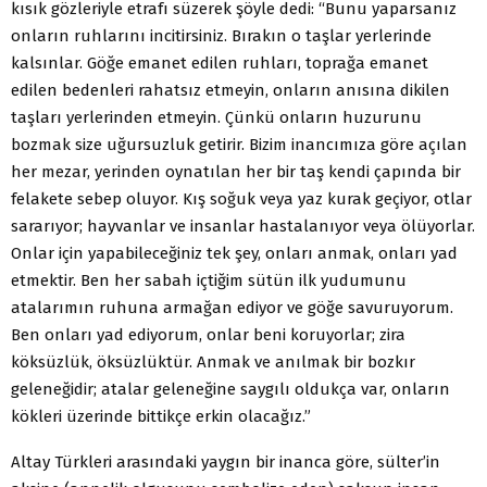
kısık gözleriyle etrafı süzerek şöyle dedi: “Bunu yaparsanız
onların ruhlarını incitirsiniz. Bırakın o taşlar yerlerinde
kalsınlar. Göğe emanet edilen ruhları, toprağa emanet
edilen bedenleri rahatsız etmeyin, onların anısına dikilen
taşları yerlerinden etmeyin. Çünkü onların huzurunu
bozmak size uğursuzluk getirir. Bizim inancımıza göre açılan
her mezar, yerinden oynatılan her bir taş kendi çapında bir
felakete sebep oluyor. Kış soğuk veya yaz kurak geçiyor, otlar
sararıyor; hayvanlar ve insanlar hastalanıyor veya ölüyorlar.
Onlar için yapabileceğiniz tek şey, onları anmak, onları yad
etmektir. Ben her sabah içtiğim sütün ilk yudumunu
atalarımın ruhuna armağan ediyor ve göğe savuruyorum.
Ben onları yad ediyorum, onlar beni koruyorlar; zira
köksüzlük, öksüzlüktür. Anmak ve anılmak bir bozkır
geleneğidir; atalar geleneğine saygılı oldukça var, onların
kökleri üzerinde bittikçe erkin olacağız.”
Altay Türkleri arasındaki yaygın bir inanca göre, sülter’in