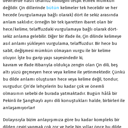
devirlerde nasıl telaffuz edildiğini tespit etmek mümkün
değildir. Çin dillerinde
bütün
kelimeler tek hecelidir ve her
hecede (vurgulamaya bağlı olarak) dört ile sekiz arasında
anlam saklıdır; örneğin bir tek işaretten ibaret olan bir
hece/kelime, telaffuzdaki vurgulamaya bağlı olarak dört-
sekiz anlama gelebilir. Diğer bir ifade ile, Çin dilinde kelimeye
asıl anlamı yükleyen vurgulama, telaffuzdur. Bir hece bu
sabit, değişmesi mümkün olmayan vurgu ile bir kelime
oluyor. İşte bu garip yapı sayesindedir ki,
kavram ve ifade itibarıyla oldukça zengin olan Çin dili, beş
altı yüzü geçmeyen hece veya kelime ile yetinmektedir. Çünkü
bu dilde anlamı oluşturan hece veya kelime değil, tondur,
vurgudur. Çin’de lehçelerin bu kadar çok ve önemli
olmasının sebebi de burada yatmaktadır. Bugün hâlâ bir
Pekinli ile Şanghaylı aynı dili konuştukları halde, birbirleri ile
anlaşamıyorlar!
Dolayısıyla bizim anlayışımıza göre bu kadar kompleks bir
dilden çeviri yapmak çok zor ve hele bin yıllar önce bu dilde