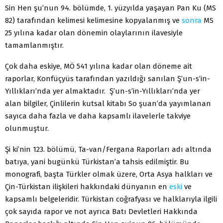
Sin Hen şu’nun 94. bölümde, 1. yüzyılda yaşayan Pan Ku (MS
82) tarafından kelimesi kelimesine kopyalanmış ve
sonra
MS
25 yılına kadar olan dönemin olaylarının ilavesiyle
tamamlanmıştır.
Çok daha eskiye, MÖ 541 yılına kadar olan döneme ait
raporlar, Konfüçyüs tarafından yazıldığı sanılan Ş’un-s’in-
Yıllıkları’nda yer almaktadır. Ş’un-s’in-Yıllıkları’nda yer
alan bilgiler, Çinlilerin kutsal kitabı So şuan’da yayımlanan
sayıca daha fazla ve daha kapsamlı ilavelerle takviye
olunmuştur.
Şi ki’nin 123. bölümü, Ta-van/Fergana Raporları adı altında
batıya, yani bugünkü Türkistan’a tahsis edilmiştir. Bu
monografi, başta Türkler olmak üzere, Orta Asya halkları ve
Çin-Türkistan ilişkileri hakkındaki dünyanın en
eski
ve
kapsamlı belgeleridir. Türkistan coğrafyası ve halklarıyla ilgili
çok sayıda rapor ve not ayrıca Batı Devletleri Hakkında