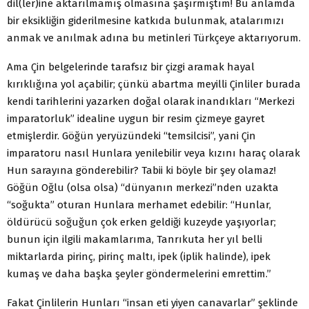
dil(ler)ine aktarılmamış olmasına şaşırmıştım! Bu anlamda
bir eksikliğin giderilmesine katkıda bulunmak, atalarımızı
anmak ve anılmak adına bu metinleri Türkçeye aktarıyorum.
Ama Çin belgelerinde tarafsız bir çizgi aramak hayal
kırıklığına yol açabilir; çünkü abartma meyilli Çinliler burada
kendi tarihlerini yazarken doğal olarak inandıkları “Merkezi
imparatorluk” idealine uygun bir resim çizmeye gayret
etmişlerdir. Göğün yeryüzündeki “temsilcisi”, yani Çin
imparatoru nasıl Hunlara yenilebilir veya kızını haraç olarak
Hun sarayına gönderebilir? Tabii ki böyle bir şey olamaz!
Göğün Oğlu (olsa olsa) “dünyanın merkezi”nden uzakta
“soğukta” oturan Hunlara merhamet edebilir: “Hunlar,
öldürücü soğuğun çok erken geldiği kuzeyde yaşıyorlar;
bunun için ilgili makamlarıma, Tanrıkuta her yıl belli
miktarlarda pirinç, pirinç maltı, ipek (iplik halinde), ipek
kumaş ve daha başka şeyler göndermelerini emrettim.”
Fakat Çinlilerin Hunları “insan eti yiyen canavarlar” şeklinde