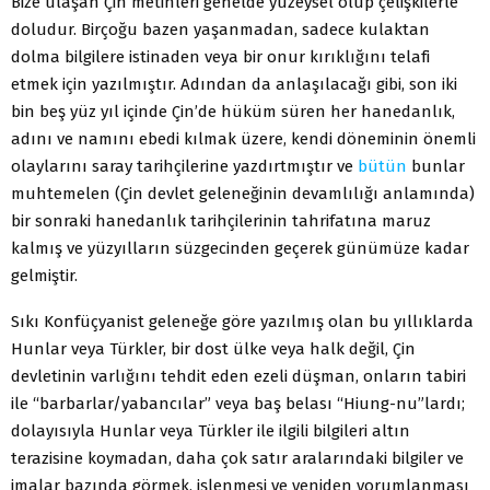
Bize ulaşan Çin metinleri genelde yüzeysel olup çelişkilerle
doludur. Birçoğu bazen yaşanmadan, sadece kulaktan
dolma bilgilere istinaden veya bir onur kırıklığını telafi
etmek için yazılmıştır. Adından da anlaşılacağı gibi, son iki
bin beş yüz yıl içinde Çin’de hüküm süren her hanedanlık,
adını ve namını ebedi kılmak üzere, kendi döneminin önemli
olaylarını saray tarihçilerine yazdırtmıştır ve
bütün
bunlar
muhtemelen (Çin devlet geleneğinin devamlılığı anlamında)
bir sonraki hanedanlık tarihçilerinin tahrifatına maruz
kalmış ve yüzyılların süzgecinden geçerek günümüze kadar
gelmiştir.
Sıkı Konfüçyanist geleneğe göre yazılmış olan bu yıllıklarda
Hunlar veya Türkler, bir dost ülke veya halk değil, Çin
devletinin varlığını tehdit eden ezeli düşman, onların tabiri
ile “barbarlar/yabancılar” veya baş belası “Hiung-nu”lardı;
dolayısıyla Hunlar veya Türkler ile ilgili bilgileri altın
terazisine koymadan, daha çok satır aralarındaki bilgiler ve
imalar bazında görmek, işlenmesi ve yeniden yorumlanması