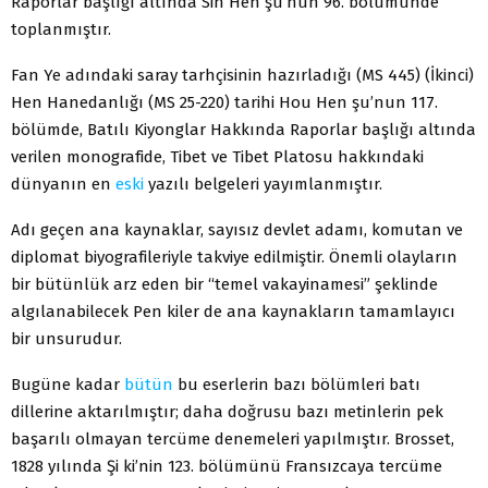
Raporlar başlığı altında Sin Hen şu’nun 96. bölümünde
toplanmıştır.
Fan Ye adındaki saray tarhçisinin hazırladığı (MS 445) (İkinci)
Hen Hanedanlığı (MS 25-220) tarihi Hou Hen şu’nun 117.
bölümde, Batılı Kiyonglar Hakkında Raporlar başlığı altında
verilen monografide, Tibet ve Tibet Platosu hakkındaki
dünyanın en
eski
yazılı belgeleri yayımlanmıştır.
Adı geçen ana kaynaklar, sayısız devlet adamı, komutan ve
diplomat biyografileriyle takviye edilmiştir. Önemli olayların
bir bütünlük arz eden bir “temel vakayinamesi” şeklinde
algılanabilecek Pen kiler de ana kaynakların tamamlayıcı
bir unsurudur.
Bugüne kadar
bütün
bu eserlerin bazı bölümleri batı
dillerine aktarılmıştır; daha doğrusu bazı metinlerin pek
başarılı olmayan tercüme denemeleri yapılmıştır. Brosset,
1828 yılında Şi ki’nin 123. bölümünü Fransızcaya tercüme