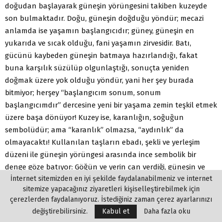
doğudan başlayarak güneşin yörüngesini takiben kuzeyde
son bulmaktadır. Doğu, güneşin doğduğu yöndür; mecazi
anlamda ise yaşamın başlangıcıdır; güney, güneşin en
yukarıda ve sıcak olduğu, fani yaşamın zirvesidir. Batı,
gücünü kaybeden güneşin batmaya hazırlandığı, fakat
buna karşılık süzülüp olgunlaştığı, sonuçta yeniden
doğmak üzere yok olduğu yöndür, yani her şey burada
bitmiyor; herşey “başlangıcım sonum, sonum
başlangıcımdır” dercesine yeni bir yaşama zemin teşkil etmek
üzere başa dönüyor! Kuzey ise, karanlığın, soğuğun
sembolüdür; ama “karanlık” olmazsa, “aydınlık” da
olmayacaktı! Kullanılan taşların ebadı, şekli ve yerleşim
düzeni ile güneşin yörüngesi arasında ince sembolik bir
denge göze batıyor: Göğün ve yerin can verdiği, güneşin ve
İnternet sitemizden en iyi şekilde faydalanabilmeniz ve internet
ayın iş başına getirdiği Büyük Hun Tanrıkutu (…), her sabah
sitemize yapacağınız ziyaretleri kişiselleştirebilmek için
tan yeri ağarmadan kalkar ve karargâhını terk eder ve (bir
çerezlerden faydalanıyoruz. İstediğiniz zaman çerez ayarlarınızı
tepeye çıkarak) güneşin doğuşunu saygıyla selamlar.
değiştirebilirsiniz.
Kabul et
Daha fazla oku
(Batıda) yeni ayın doğuşu saygıyla selamlanır.