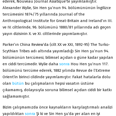
ederek, Nouveau Journal Asiatique’te yayımlamıştır.
Alexander Wylie, Sin Hen şu’nun 94. bölümününün İngilizce
tercümesini 1874/75 yıllarında Journal of the
Anthropological Institute for Great-Britain and Ireland’ın III.
ve IV. ciltlerinde, 96. bölümünü 1880/81 yıllarında adı geçen
yayın dizisinin X. ve XI. ciltlerinde yayımlamıştır.
Parker’ın China Review’da (cilt XX ve XXI, 1892-95) The Turko-
Scythian Tribes adı altında yayımladığı Sin Hen şu’nun 94.
bölümünün tercümesi, bilimsel açıdan o güne kadar yapılan
en ciddi tercümedir. Wylie daha
sonra
Hou Hen şu’nun 117.
bölümünü tercüme ederek, 1882 yılında Revue de l’Extreme
Orient’in birinci cildinde yayımlamıştır. Fakat hatalarla dolu
olan
bütün
bu çalışmaların hepsi vasatın üstüne
çıkamamış, dolayısıyla soruna bilimsel açıdan ciddi bir katkı
sağlamamıştır.
Bizim çalışmamızda önce kaynakların karşılaştırmalı analizi
yapıldıktan
sonra
Şi ki ve Sin Hen şu’da yer alan en iyi