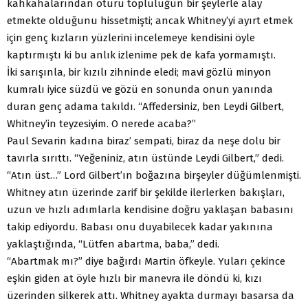
kahkahalarından ötürü topluluğun bir şeylerle alay
etmekte olduğunu hissetmişti; ancak Whitney’yi ayırt etmek
için genç kızların yüzlerini incelemeye kendisini öyle
kaptırmıştı ki bu anlık izlenime pek de kafa yormamıştı.
İki sarışınla, bir kızılı zihninde eledi; mavi gözlü minyon
kumralı iyice süzdü ve gözü en sonunda onun yanında
duran genç adama takıldı. “Affedersiniz, ben Leydi Gilbert,
Whitney’in teyzesiyim. O nerede acaba?”
Paul Sevarin kadına biraz’ sempati, biraz da neşe dolu bir
tavırla sırıttı. “Yeğeniniz, atın üstünde Leydi Gilbert,” dedi.
“Atın üst…” Lord Gilbert’ın boğazına birşeyler düğümlenmişti.
Whitney atın üzerinde zarif bir şekilde ilerlerken bakışları,
uzun ve hızlı adımlarla kendisine doğru yaklaşan babasını
takip ediyordu. Babası onu duyabilecek kadar yakınına
yaklaştığında, “Lütfen abartma, baba,” dedi.
“Abartmak mı?” diye bağırdı Martin öfkeyle. Yuları çekince
eşkin giden at öyle hızlı bir manevra ile döndü ki, kızı
üzerinden silkerek attı. Whitney ayakta durmayı basarsa da