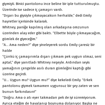
giymişti. Binici pantolonu ince beline bir iple tutturulmuştu.
Üzerinde ise sadece iç çamaşırı vardı.
“Dışarı bu giysiyle çıkmayacaksın herhalde,” dedi Emily
hayretler içerisinde kalarak.
Whitney, paniğe kapılmış olan arkadaşına omzunun
üzerinden alay eder gibi baktı. “Elbette böyle çıkmayacağım,
gömlek de giyeceğim.”
“A… Ama neden?” diye yineleyerek sordu Emily çaresiz bir
halde
“Çünkü iç çamaşırımla dışarı çıkmam pek uygun olmaz, seni
aptal,” diye yanıtladı Whitney neşeyle. Ardından seyis
yamağının çengelde asılı duran gömleğini kaptığı gibi
üzerine geçirdi.
“U… Uygun mu? Uygun mu?” diye kekeledi Emily. “Erkek
pantolonu giymek tamamen uygunsuz bir şey zaten ve sen
bunun farkındasın!”
“Doğru. Ama o atı eyer takmadan pek de iyi süremiyorum.
Ayrıca eteğim de havalanıp boynuma dolanıyor. Başka ne