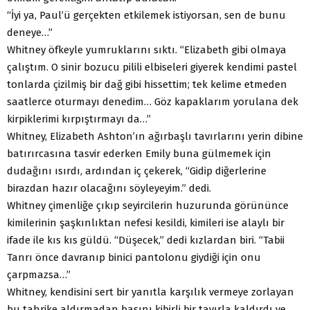
“İyi ya, Paul’ü gerçekten etkilemek istiyorsan, sen de bunu
deneye…”
Whitney öfkeyle yumruklarını sıktı. “Elizabeth gibi olmaya
çalıştım. O sinir bozucu pilili elbiseleri giyerek kendimi pastel
tonlarda çizilmiş bir dağ gibi hissettim; tek kelime etmeden
saatlerce oturmayı denedim… Göz kapaklarım yorulana dek
kirpiklerimi kırpıştırmayı da…”
Whitney, Elizabeth Ashton’ın ağırbaşlı tavırlarını yerin dibine
batırırcasına tasvir ederken Emily buna gülmemek için
dudağını ısırdı, ardından iç çekerek, “Gidip diğerlerine
birazdan hazır olacağını söyleyeyim.” dedi.
Whitney çimenliğe çıkıp seyircilerin huzurunda görününce
kimilerinin şaşkınlıktan nefesi kesildi, kimileri ise alaylı bir
ifade ile kıs kıs güldü. “Düşecek,” dedi kızlardan biri. “Tabii
Tanrı önce davranıp binici pantolonu giydiği için onu
çarpmazsa…”
Whitney, kendisini sert bir yanıtla karşılık vermeye zorlayan
bu tahrike aldırmadan başını kibirli bir tavırla kaldırdı ve