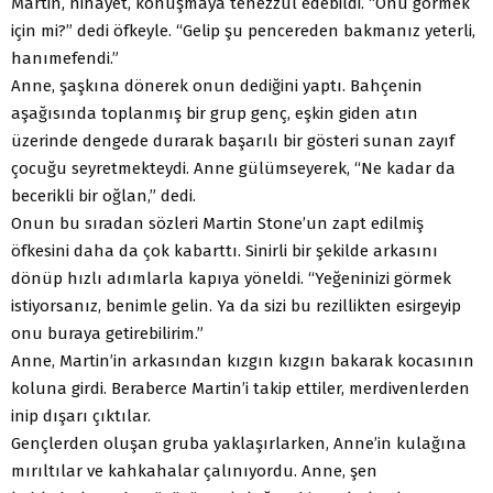
Martin, nihayet, konuşmaya tenezzül edebildi. “Onu görmek
için mi?” dedi öfkeyle. “Gelip şu pencereden bakmanız yeterli,
hanımefendi.”
Anne, şaşkına dönerek onun dediğini yaptı. Bahçenin
aşağısında toplanmış bir grup genç, eşkin giden atın
üzerinde dengede durarak başarılı bir gösteri sunan zayıf
çocuğu seyretmekteydi. Anne gülümseyerek, “Ne kadar da
becerikli bir oğlan,” dedi.
Onun bu sıradan sözleri Martin Stone’un zapt edilmiş
öfkesini daha da çok kabarttı. Sinirli bir şekilde arkasını
dönüp hızlı adımlarla kapıya yöneldi. “Yeğeninizi görmek
istiyorsanız, benimle gelin. Ya da sizi bu rezillikten esirgeyip
onu buraya getirebilirim.”
Anne, Martin’in arkasından kızgın kızgın bakarak kocasının
koluna girdi. Beraberce Martin’i takip ettiler, merdivenlerden
inip dışarı çıktılar.
Gençlerden oluşan gruba yaklaşırlarken, Anne’in kulağına
mırıltılar ve kahkahalar çalınıyordu. Anne, şen