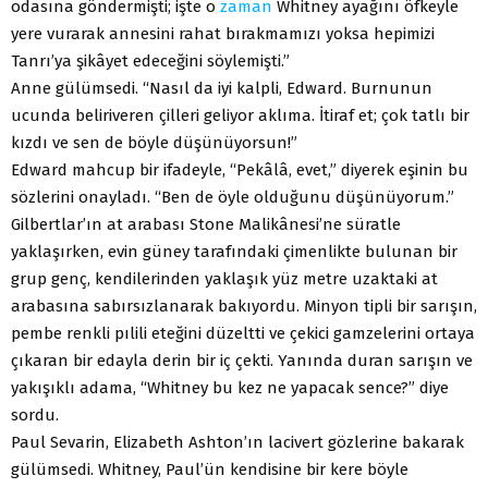
odasına göndermişti; işte o
zaman
Whitney ayağını öfkeyle
yere vurarak annesini rahat bırakmamızı yoksa hepimizi
Tanrı’ya şikâyet edeceğini söylemişti.”
Anne gülümsedi. “Nasıl da iyi kalpli, Edward. Burnunun
ucunda beliriveren çilleri geliyor aklıma. İtiraf et; çok tatlı bir
kızdı ve sen de böyle düşünüyorsun!”
Edward mahcup bir ifadeyle, “Pekâlâ, evet,” diyerek eşinin bu
sözlerini onayladı. “Ben de öyle olduğunu düşünüyorum.”
Gilbertlar’ın at arabası Stone Malikânesi’ne süratle
yaklaşırken, evin güney tarafındaki çimenlikte bulunan bir
grup genç, kendilerinden yaklaşık yüz metre uzaktaki at
arabasına sabırsızlanarak bakıyordu. Minyon tipli bir sarışın,
pembe renkli pılili eteğini düzeltti ve çekici gamzelerini ortaya
çıkaran bir edayla derin bir iç çekti. Yanında duran sarışın ve
yakışıklı adama, “Whitney bu kez ne yapacak sence?” diye
sordu.
Paul Sevarin, Elizabeth Ashton’ın lacivert gözlerine bakarak
gülümsedi. Whitney, Paul’ün kendisine bir kere böyle