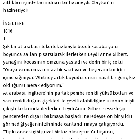
zıtlıkları içinde barındıran bir hazineydi. Clayton’ın
hazinesiydi!
İNGİLTERE
1816
1
Şık bir at arabası tekerlek izleriyle bezeli kasaba yolu
boyunca sallanıp sarsılarak ilerlerken Leydi Anne Gilbert,
yanağını kocasının omzuna yasladı ve derin bir iç çekti.
“Oraya varmamıza en az bir saat var ve heyecandan içim
içime sığmıyor. Whitney artık büyüdü; onun nasıl bir genç kız
olduğunu merak ediyorum.”
At arabası, ingiltere’nin parlak pembe renkli yüksükotları ve
sarı renkli düğün çiçekleri ile çevrili alabildiğine uzanan inişli
çıkışlı kırlarında ilerlerken Leydi Anne Gilbert sessizleşip
pencereden dışarı bakmaya başladı; neredeyse on bir yıldır
görmediği yeğenini zihninde canlandırmaya çalışıyordu.
“Tıpkı annesi gibi güzel bir kız olmuştur. Gülüşünü,