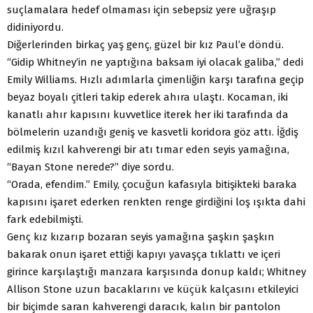
suçlamalara hedef olmaması için sebepsiz yere uğraşıp
didiniyordu.
Diğerlerinden birkaç yaş genç, güzel bir kız Paul’e döndü.
“Gidip Whitney’in ne yaptığına baksam iyi olacak galiba,” dedi
Emily Williams. Hızlı adımlarla çimenliğin karşı tarafına geçip
beyaz boyalı çitleri takip ederek ahıra ulaştı. Kocaman, iki
kanatlı ahır kapısını kuvvetlice iterek her iki tarafında da
bölmelerin uzandığı geniş ve kasvetli koridora göz attı. İğdiş
edilmiş kızıl kahverengi bir atı tımar eden seyis yamağına,
“Bayan Stone nerede?” diye sordu.
“Orada, efendim.” Emily, çocuğun kafasıyla bitişikteki baraka
kapısını işaret ederken renkten renge girdiğini loş ışıkta dahi
fark edebilmişti.
Genç kız kızarıp bozaran seyis yamağına şaşkın şaşkın
bakarak onun işaret ettiği kapıyı yavaşça tıklattı ve içeri
girince karşılaştığı manzara karşısında donup kaldı; Whitney
Allison Stone uzun bacaklarını ve küçük kalçasını etkileyici
bir biçimde saran kahverengi daracık, kalın bir pantolon