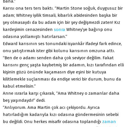
bana.”
Karısı ona ters ters baktı. “Martin Stone soğuk, duygusuz bir
adam; Whitney iyilik timsali, kibarlık abidesinden başka bir
şey olmasaydı da bu adam için bir şey değişmezdi zaten! Kız
kardeşimin cenazesinden
sonra
Whitney’ye bağırıp onu
odasına yollamıştı hatırlarsan.”
Edward karısının ses tonundaki isyankâr ifadeyi fark edince,
onu yatıştırmak ister gibi kolunu karısının omzuna attı.
“Ben de o adamı senden daha çok seviyor değilim. Fakat
karısını genç yaşta kaybetmiş bir adamın, kızı tarafından elli
kişinin gözü önünde kaçamasın diye eşini bir kutuya
kilitlemekle suçlanması da endişe verici bir durum, bunu da
kabul etmelisin.”
Anne ısrarla karşı çıkarak, “Ama Whitney o zamanlar daha
beş yaşındaydı!” dedi.
“Anlıyorum. Ama Martin çok acı çekiyordu. Ayrıca
hatırladığım kadarıyla kızı odasına göndermesinin sebebi
bu değildi. Onu herkes misafir odasına toplandığı
zaman