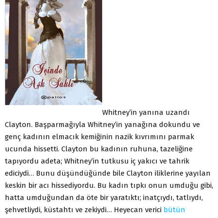
Whitney’in yanına uzandı
Clayton. Başparmağıyla Whitney’in yanağına dokundu ve
genç kadının elmacık kemiğinin nazik kıvrımını parmak
ucunda hissetti. Clayton bu kadının ruhuna, tazeliğine
tapıyordu adeta; Whitney’in tutkusu iç yakıcı ve tahrik
ediciydi… Bunu düşündüğünde bile Clayton iliklerine yayılan
keskin bir acı hissediyordu. Bu kadın tıpkı onun umduğu gibi,
hatta umduğundan da öte bir yaratıktı; inatçıydı, tatlıydı,
şehvetliydi, küstahtı ve zekiydi… Heyecan verici
bütün