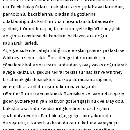
Paul’e bir bakış fırlattı. Bakışları kızın çıplak ayaklarından,
pantolonlu bacaklarına, oradan da gözlerine
odaklandığında Paul’ün yüzü hoşnutsuzluk ifadesi ile
gerilmişti. Onun bu apaçık memnuniyetsizliği Whitney’yi bir
an için sersemletse de kendisini bekleyen ata doğru
salınarak ilerledi.
At, egzersizlerde çalıştırıldığı üzere eşkin giderek yaklaştı ve
Whitney üzerine çıktı. Önce dengesini korumak için
çömelerek kollarını uzattı, ardından yavaş yavaş doğrularak
ayağa kalktı. Bu şekilde tekrar tekrar tur attılar ve Whitney
bir ahmak gibi düşmekten korkup durmasına rağmen,
yetenekli ve zarif duruşunu korumayı başardı.
Dördüncü turu tamamlamak üzereyken sol yanından geçip
giden yüzlere yan yan bakıyor, gözleri şaşkınlık ve alay dolu
bakışlar arasında kendisini ilgilendiren o özel kişinin
gözlerini arıyordu. Paul bir ağaç gölgesinin yakınında
duruyordu, Elizabeth Ashton da onun koluna yapışmıştı.