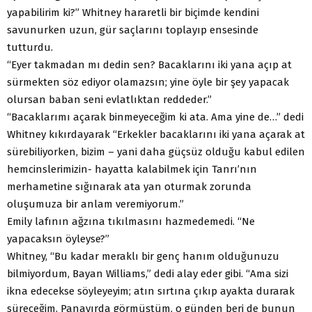
yapabilirim ki?” Whitney hararetli bir biçimde kendini
savunurken uzun, gür saçlarını toplayıp ensesinde
tutturdu.
“Eyer takmadan mı dedin sen? Bacaklarını iki yana açıp at
sürmekten söz ediyor olamazsın; yine öyle bir şey yapacak
olursan baban seni evlatlıktan reddeder.”
“Bacaklarımı açarak binmeyeceğim ki ata. Ama yine de…” dedi
Whitney kıkırdayarak “Erkekler bacaklarını iki yana açarak at
sürebiliyorken, bizim – yani daha güçsüz olduğu kabul edilen
hemcinslerimizin- hayatta kalabilmek için Tanrı’nın
merhametine sığınarak ata yan oturmak zorunda
oluşumuza bir anlam veremiyorum.”
Emily lafının ağzına tıkılmasını hazmedemedi. “Ne
yapacaksın öyleyse?”
Whitney, “Bu kadar meraklı bir genç hanım olduğunuzu
bilmiyordum, Bayan Williams,” dedi alay eder gibi. “Ama sizi
ikna edecekse söyleyeyim; atın sırtına çıkıp ayakta durarak
süreceğim. Panayırda görmüştüm, o günden beri de bunun