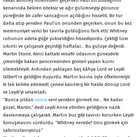
Fakat Whitney önlerinden geçerken Paul’ün dudağının
kenarında beliren isteksiz ve ağır gülümseyişi görünce
yüreğinde bir zafer sancağının açıldığını hissetti. Bir tur
daha atıp yeniden Paul’ün önünden geçerken, onun bu kez
memnuniyet verici bir tavırla güldüğünü fark etti. Whitney
ruhunun adeta göğe yükseldiğini hissediyordu. Çektiği tüm
sıkıntı ve çalışarak geçirdiği haftalar… Bu gülüşe değerdi.
Martin Stone, ikinci kattaki misafir odasının güneydeki
çimenliğe bakan penceresinden gösteri yapan kızını
izlemekteydi. Ardından yaklaşan baş kâhya Lord ve Leydi
Gilbert’ın geldiğini duyurdu. Martın kızına öyle öfkelenmişti
ki tek kelime edemedi; çenesi kasılmış bir halde dönüp Lord
ve Leydi’yi selamladı.
“Bunca yıldan
sonra
seni yeniden görmek ne… Ne kadar
güzel, Martin,” dedi Leydi Anne elinden geldiğince nazik
davranmaya çalışarak. Martın buz gibi tavrını korurken Leydi
konuşmasını sürdürdü. “Whitney nerede? Onu görmek için
sabırsızlanıyoruz.”