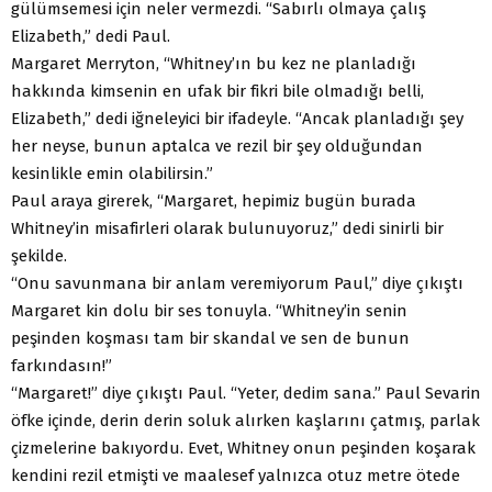
gülümsemesi için neler vermezdi. “Sabırlı olmaya çalış
Elizabeth,” dedi Paul.
Margaret Merryton, “Whitney’ın bu kez ne planladığı
hakkında kimsenin en ufak bir fikri bile olmadığı belli,
Elizabeth,” dedi iğneleyici bir ifadeyle. “Ancak planladığı şey
her neyse, bunun aptalca ve rezil bir şey olduğundan
kesinlikle emin olabilirsin.”
Paul araya girerek, “Margaret, hepimiz bugün burada
Whitney’in misafirleri olarak bulunuyoruz,” dedi sinirli bir
şekilde.
“Onu savunmana bir anlam veremiyorum Paul,” diye çıkıştı
Margaret kin dolu bir ses tonuyla. “Whitney’in senin
peşinden koşması tam bir skandal ve sen de bunun
farkındasın!”
“Margaret!” diye çıkıştı Paul. “Yeter, dedim sana.” Paul Sevarin
öfke içinde, derin derin soluk alırken kaşlarını çatmış, parlak
çizmelerine bakıyordu. Evet, Whitney onun peşinden koşarak
kendini rezil etmişti ve maalesef yalnızca otuz metre ötede