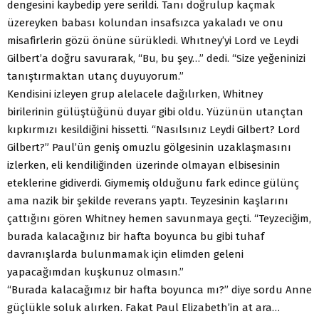
dengesini kaybedip yere serildi. Tanı doğrulup kaçmak
üzereyken babası kolundan insafsızca yakaladı ve onu
misafirlerin gözü önüne sürükledi. Whıtney’yi Lord ve Leydi
Gilbert’a doğru savurarak, “Bu, bu şey…” dedi. “Size yeğeninizi
tanıştırmaktan utanç duyuyorum.”
Kendisini izleyen grup alelacele dağılırken, Whitney
birilerinin gülüştüğünü duyar gibi oldu. Yüzünün utançtan
kıpkırmızı kesildiğini hissetti. “Nasılsınız Leydi Gilbert? Lord
Gilbert?” Paul’ün geniş omuzlu gölgesinin uzaklaşmasını
izlerken, eli kendiliğinden üzerinde olmayan elbisesinin
eteklerine gidiverdi. Giymemiş olduğunu fark edince gülünç
ama nazik bir şekilde reverans yaptı. Teyzesinin kaşlarını
çattığını gören Whitney hemen savunmaya geçti. “Teyzeciğim,
burada kalacağınız bir hafta boyunca bu gibi tuhaf
davranışlarda bulunmamak için elimden geleni
yapacağımdan kuşkunuz olmasın.”
“Burada kalacağımız bir hafta boyunca mı?” diye sordu Anne
güçlükle soluk alırken. Fakat Paul Elizabeth’in at ara…