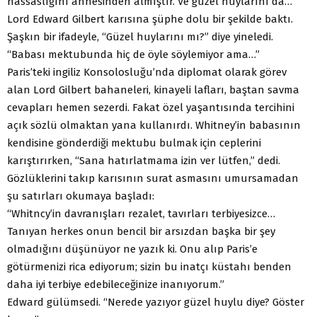
hassaslığını annesinden almıştır. Ve güzel huylarını da…”
Lord Edward Gilbert karısına şüphe dolu bir şekilde baktı.
Şaşkın bir ifadeyle, “Güzel huylarını mı?” diye yineledi.
“Babası mektubunda hiç de öyle söylemiyor ama…”
Paris’teki ingiliz Konsolosluğu’nda diplomat olarak görev
alan Lord Gilbert bahaneleri, kinayeli lafları, baştan savma
cevapları hemen sezerdi. Fakat özel yaşantısında tercihini
açık sözlü olmaktan yana kullanırdı. Whitney’in babasının
kendisine gönderdiği mektubu bulmak için ceplerini
karıştırırken, “Sana hatırlatmama izin ver lütfen,” dedi.
Gözlüklerini takıp karısının surat asmasını umursamadan
şu satırları okumaya başladı:
“Whitncy’in davranışları rezalet, tavırları terbiyesizce…
Tanıyan herkes onun bencil bir arsızdan başka bir şey
olmadığını düşünüyor ne yazık ki. Onu alıp Paris’e
götürmenizi rica ediyorum; sizin bu inatçı küstahı benden
daha iyi terbiye edebileceğinize inanıyorum.”
Edward gülümsedi. “Nerede yazıyor güzel huylu diye? Göster