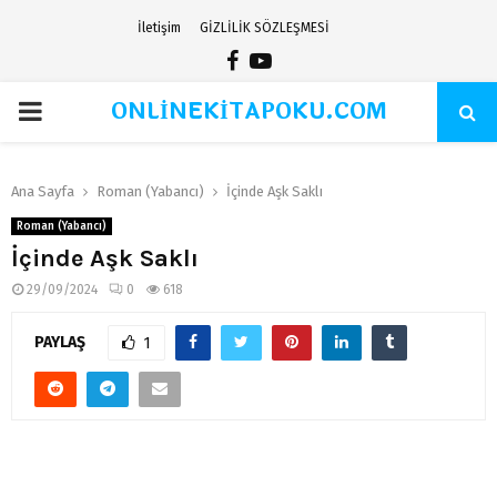
İletişim
GİZLİLİK SÖZLEŞMESİ
Facebook
Youtube
ONLİNEKİTAPOKU.COM
PRIMARY
MENU
Ana Sayfa
Roman (Yabancı)
İçinde Aşk Saklı
Roman (Yabancı)
İçinde Aşk Saklı
29/09/2024
0
618
PAYLAŞ
1