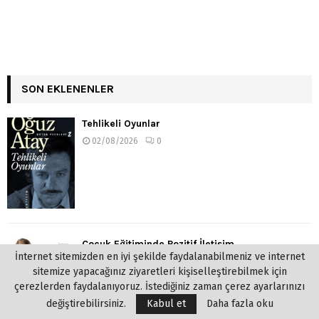
SON EKLENENLER
Tehlikeli Oyunlar
02/08/2026
0
Çocuk Eğitiminde Pozitif İletişim
İnternet sitemizden en iyi şekilde faydalanabilmeniz ve internet
02/08/2026
0
sitemize yapacağınız ziyaretleri kişiselleştirebilmek için
çerezlerden faydalanıyoruz. İstediğiniz zaman çerez ayarlarınızı
değiştirebilirsiniz.
Kabul et
Daha fazla oku