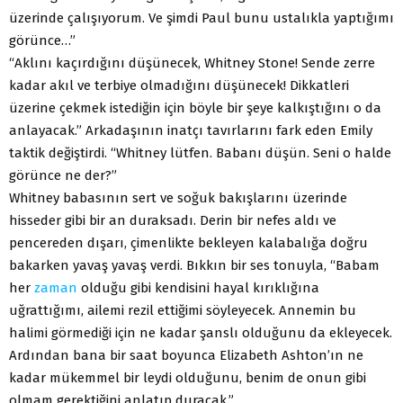
üzerinde çalışıyorum. Ve şimdi Paul bunu ustalıkla yaptığımı
görünce…”
“Aklını kaçırdığını düşünecek, Whitney Stone! Sende zerre
kadar akıl ve terbiye olmadığını düşünecek! Dikkatleri
üzerine çekmek istediğin için böyle bir şeye kalkıştığını o da
anlayacak.” Arkadaşının inatçı tavırlarını fark eden Emily
taktik değiştirdi. “Whitney lütfen. Babanı düşün. Seni o halde
görünce ne der?”
Whitney babasının sert ve soğuk bakışlarını üzerinde
hisseder gibi bir an duraksadı. Derin bir nefes aldı ve
pencereden dışarı, çimenlikte bekleyen kalabalığa doğru
bakarken yavaş yavaş verdi. Bıkkın bir ses tonuyla, “Babam
her
zaman
olduğu gibi kendisini hayal kırıklığına
uğrattığımı, ailemi rezil ettiğimi söyleyecek. Annemin bu
halimi görmediği için ne kadar şanslı olduğunu da ekleyecek.
Ardından bana bir saat boyunca Elizabeth Ashton’ın ne
kadar mükemmel bir leydi olduğunu, benim de onun gibi
olmam gerektiğini anlatıp duracak.”