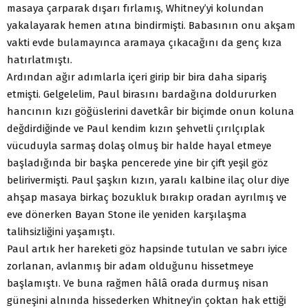
masaya çarparak dışarı fırlamış, Whitney’yi kolundan
yakalayarak hemen atına bindirmişti. Babasının onu akşam
vakti evde bulamayınca aramaya çıkacağını da genç kıza
hatırlatmıştı.
Ardından ağır adımlarla içeri girip bir bira daha sipariş
etmişti. Gelgelelim, Paul birasını bardağına doldururken
hancının kızı göğüslerini davetkâr bir biçimde onun koluna
değdirdiğinde ve Paul kendim kızın şehvetli çırılçıplak
vücuduyla sarmaş dolaş olmuş bir halde hayal etmeye
başladığında bir başka pencerede yine bir çift yeşil göz
belirivermişti. Paul şaşkın kızın, yaralı kalbine ilaç olur diye
ahşap masaya birkaç bozukluk bırakıp oradan ayrılmış ve
eve dönerken Bayan Stone ile yeniden karşılaşma
talihsizliğini yaşamıştı.
Paul artık her hareketi göz hapsinde tutulan ve sabrı iyice
zorlanan, avlanmış bir adam olduğunu hissetmeye
başlamıştı. Ve buna rağmen hâlâ orada durmuş nisan
güneşini alnında hissederken Whitney’in çoktan hak ettiği