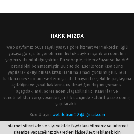
HAKKIMIZDA
Web sayfamız, 5651 sayılı yasaya göre hizmet vermektedir. İlgili
yasaya göre, site yönetiminin hukuka aykırı içerikleri denetim
yapma yükümlülüğü yoktur. Bu sebeple, sitemiz "uyar ve kaldır"
prensibini benimsemiştir. Bu site de, Eserlerden kısa alıntı
yapılarak okuyuculara kitabı tanıtma amacı güdülmüştür. Telif
hakkına mevzu olan eserlerin yasal olmayan bir şekilde paylaşıma
açıldığını ve yasal haklarına uyulmadığını düşünüyorsanız,
aşağıdaki mail adresinden ulaşabilirsiniz. Kanunlar ve
yönetmelikler çerçevesinde içerik kısa içinde kaldırılıp size dönüş
yapılacaktır.
Bize Ulaşın:
webiletisim29 @ gmail.com
İnternet sitemizden en iyi şekilde faydalanabilmeniz ve internet
sitemize yapacağınız ziyaretleri kişiselleştirebilmek için