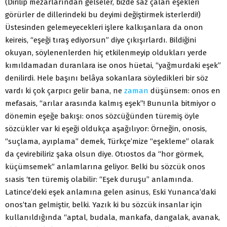
(Dirilip mezarlarından gelseler, bizde saz çalan eşekleri
görürler de dillerindeki bu deyimi değiştirmek isterlerdi!)
Üstesinden gelemeyecekleri işlere kalkışanlara da onon
keireis, “eşeği tıraş ediyorsun” diye çıkışırlardı. Bildiğini
okuyan, söylenenlerden hiç etkilenmeyip oldukları yerde
kımıldamadan duranlara ise onos hüetai, “yağmurdaki eşek”
denilirdi. Hele başını belâya sokanlara söyledikleri bir söz
vardı ki çok çarpıcı gelir bana, ne
zaman
düşünsem: onos en
mefasais, “arılar arasında kalmış eşek”! Bununla bitmiyor o
dönemin eşeğe bakışı: onos sözcüğünden türemiş öyle
sözcükler var ki eşeği oldukça aşağılıyor: Örneğin, onosis,
“suçlama, ayıplama” demek, Türkçe’mize “eşekleme” olarak
da çevirebiliriz şaka olsun diye. Otıostos da “hor görmek,
küçümsemek” anlamlarına geliyor. Belki bu sözcük onos
sıasis ‘ten türemiş olabilir: “Eşek duruşu” anlamında.
Latince’deki eşek anlamına gelen asinus, Eski Yunanca’daki
onos’tan gelmiştir, belki. Yazık ki bu sözcük insanlar için
kullanıldığında “aptal, budala, mankafa, dangalak, avanak,