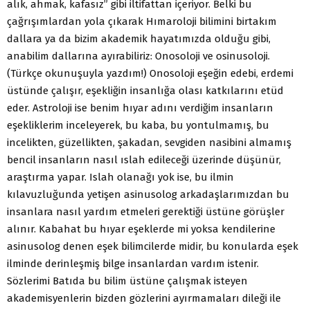
alık, ahmak, kafasız” gibi iltifattan içeriyor. Belki bu
çağrışımlardan yola çıkarak Hımaroloji bilimini birtakım
dallara ya da bizim akademik hayatımızda olduğu gibi,
anabilim dallarına ayırabiliriz: Onosoloji ve osinusoloji.
(Türkçe okunuşuyla yazdım!) Onosoloji eşeğin edebi, erdemi
üstünde çalışır, eşekliğin insanlığa olası katkılarını etüd
eder. Astroloji ise benim hıyar adını verdiğim insanların
eşekliklerim inceleyerek, bu kaba, bu yontulmamış, bu
incelikten, güzellikten, şakadan, sevgiden nasibini almamış
bencil insanların nasıl ıslah edileceği üzerinde düşünür,
araştırma yapar. Islah olanağı yok ise, bu ilmin
kılavuzluğunda yetişen asinusolog arkadaşlarımızdan bu
insanlara nasıl yardım etmeleri gerektiği üstüne görüşler
alınır. Kabahat bu hıyar eşeklerde mi yoksa kendilerine
asinusolog denen eşek bilimcilerde midir, bu konularda eşek
ilminde derinleşmiş bilge insanlardan vardım istenir.
Sözlerimi Batıda bu bilim üstüne çalışmak isteyen
akademisyenlerin bizden gözlerini ayırmamaları dileği ile