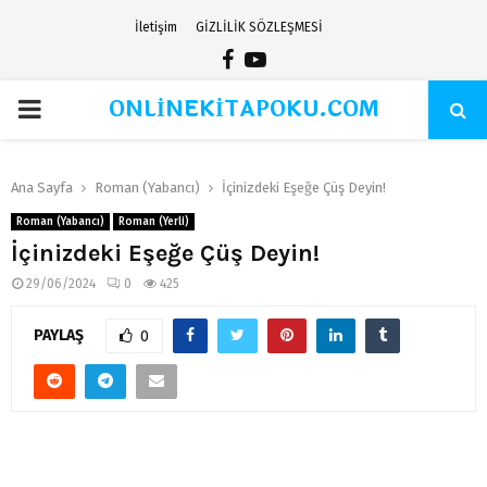
İletişim
GİZLİLİK SÖZLEŞMESİ
Facebook
Youtube
ONLİNEKİTAPOKU.COM
PRIMARY
MENU
Ana Sayfa
Roman (Yabancı)
İçinizdeki Eşeğe Çüş Deyin!
Roman (Yabancı)
Roman (Yerli)
İçinizdeki Eşeğe Çüş Deyin!
29/06/2024
0
425
PAYLAŞ
0