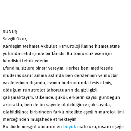
SUNUŞ
Sevgili Okur,
Kardeşim Mehmet Akbulut Hımuroloji ilmine hizmet etme
yolunda cehd içinde bir fânidir. Bu tomurcuk eseri için
kendisini tebrik ederim.
Efendim, sizlere bir sır vereyim: Herkes beni medresede
müderris sanır amma aslında ben derslerimin ve mücbir
vazifelerimin dışında, evimin bodrumunda tesis etmiş,
olduğum runutrolot laboratuarın da gizli gizli
çalışmaktayım. Ülkemde, şükür, erklerin sayısı günbegün
artmakta, ben de bu sayede olabildiğince çok sayıda,
olabildiğince birbirinden farklı nitelikte eşeği hımaroloji ilmi
merceğinden müşahede etmekteyim.
Bu ilimle meşgul olmanın en
büyük
mahzuru, insanı eşeğe