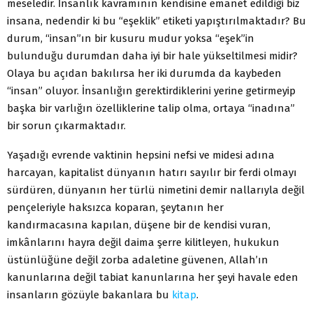
meseledir. İnsanlık kavramının kendisine emanet edildiği biz
insana, nedendir ki bu “eşeklik” etiketi yapıştırılmaktadır? Bu
durum, “insan”ın bir kusuru mudur yoksa “eşek”in
bulunduğu durumdan daha iyi bir hale yükseltilmesi midir?
Olaya bu açıdan bakılırsa her iki durumda da kaybeden
“insan” oluyor. İnsanlığın gerektirdiklerini yerine getirmeyip
başka bir varlığın özelliklerine talip olma, ortaya “inadına”
bir sorun çıkarmaktadır.
Yaşadığı evrende vaktinin hepsini nefsi ve midesi adına
harcayan, kapitalist dünyanın hatırı sayılır bir ferdi olmayı
sürdüren, dünyanın her türlü nimetini demir nallarıyla değil
pençeleriyle haksızca koparan, şeytanın her
kandırmacasına kapılan, düşene bir de kendisi vuran,
imkânlarını hayra değil daima şerre kilitleyen, hukukun
üstünlüğüne değil zorba adaletine güvenen, Allah’ın
kanunlarına değil tabiat kanunlarına her şeyi havale eden
insanların gözüyle bakanlara bu
kitap
.