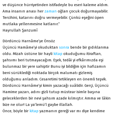
ve düşünce hürriyetinden istifadeyle bu eseri kaleme aldım.
Ama insanın anası her
zaman
oğlan çocuk doğurmayabilir.
Tercihini, katarını doğru vermeyebilir. Çünkü eşeğini öpen
mutlaka yellenmesine katlanır.”
Hayrullah Şanzumî
Dördüncü Harnâme’ye Önsöz
Üçüncü Hamâme’yi okuduktan
sonra
bende bir gıdıklanma
oldu. Mizah üstüne bir hayli
kitap
okuduğumu itiraftan,
şahsımı beri tutmayacağım. Eşek, tedâi yi efkârımızda eşi
bulunmaz bir yere sahiptir Bunu iyi bildiğim için hafızamın
beni sürüklediği noktada birçok malumatı gizlemiş
olduğumu anladım. Cesaretimi tetikleyen en önemli teşvik.
Dördüncü Harnâme’yi kimin yazacağı suâlidir. Gerçi, Üçüncü
Hamime yazarı, adını gizli tutup müstear isimle başına
geleceklerden bir nevi şahsım azade kılmıştır. Amma ve lâkin
bize ne olur! La ya’lemü’l gaybe illallah.
Önce, böyle bir
kitap
yazmanın gereği var mı diye kendime