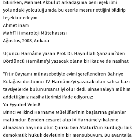
bitirirken, Mehmet Akbulut arkadaşıma beni eşek ilmi
yolundaki yolculuğumda bu eserle mesrur ettiğini bildirip
teşekkür edeyim.
Ahmet inam
Mahfî Hımaroloji Mütehassısı
Ağustos, 2008, Ankara
Üçüncü Harnâme yazan Prof. Dr. Haynıllah Şanzumî’den
Dördüncü Harnâme’yi yazacak olana bir ikaz ve de nasihat
“Fıtır Bayramı münasebetiyle evimi şereflendiren Bahriye
Kolağası dostumuz IV. Harnâme’yi yazacak olan sahsa bazı
tavsiyelerde bulunursanız iyi olur dedi. Binaenaleyh mühim
addettiğimiz nasihatlerimizi ifade ediyoruz:
Ya Eyyühel Veled!
Birinci ve ikinci Harname Müellifleri’nin başlarına gelenler
malûmdur. Benden cesaret alıp IV Harnâme’yi kaleme
almazsan hayrına olur. Çünkü ben Atatürk’ün kurduğu laik
demokratik hukuk devletinin bir mensubuyum. Bu avantajla