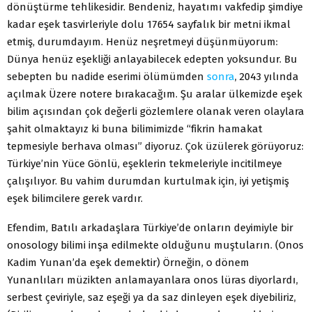
dönüştürme tehlikesidir. Bendeniz, hayatımı vakfedip şimdiye
kadar eşek tasvirleriyle dolu 17654 sayfalık bir metni ikmal
etmiş, durumdayım. Henüz neşretmeyi düşünmüyorum:
Dünya henüz eşekliği anlayabilecek edepten yoksundur. Bu
sebepten bu nadide eserimi ölümümden
sonra
, 2043 yılında
açılmak Üzere notere bırakacağım. Şu aralar ülkemizde eşek
bilim açısından çok değerli gözlemlere olanak veren olaylara
şahit olmaktayız ki buna bilimimizde “fikrin hamakat
tepmesiyle berhava olması” diyoruz. Çok üzülerek görüyoruz:
Türkiye’nin Yüce Gönlü, eşeklerin tekmeleriyle incitilmeye
çalışılıyor. Bu vahim durumdan kurtulmak için, iyi yetişmiş
eşek bilimcilere gerek vardır.
Efendim, Batılı arkadaşlara Türkiye’de onların deyimiyle bir
onosology bilimi inşa edilmekte olduğunu muştuların. (Onos
Kadim Yunan’da eşek demektir) Örneğin, o dönem
Yunanlıları müzikten anlamayanlara onos lüras diyorlardı,
serbest çeviriyle, saz eşeği ya da saz dinleyen eşek diyebiliriz,