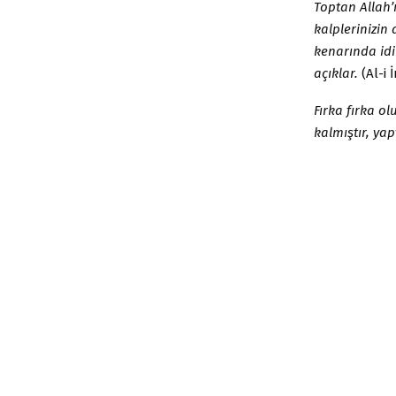
Toptan Allah’ı
kalplerinizin
kenarında idin
açıklar.
(Al-i 
Fırka fırka ol
kalmıştır, yap