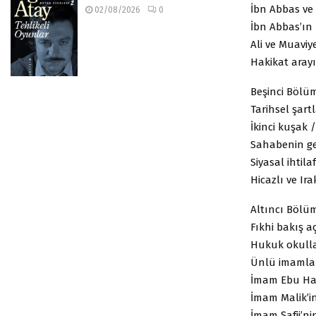
İbn Abbas ve 
02/08/2026
0
İbn Abbas’ın 
Ali ve Muaviy
Hakikat aray
Beşinci Bölü
Tarihsel şartl
İkinci kuşak /
Sahabenin ge
Siyasal ihtila
Hicazlı ve Ira
Altıncı Bölü
Fıkhi bakış aç
Hukuk okulla
Ünlü imamlar
İmam Ebu Han
İmam Malik’in
İmam Şafii’ni