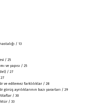
astalığı / 13
esi / 25
amı ve yapısı / 25
del) / 27
/ 27
ir ve edilemez farklılıklar / 28
ir görüş ayrılıklarının bazı yararları / 29
tilaflar / 30
üktür / 33