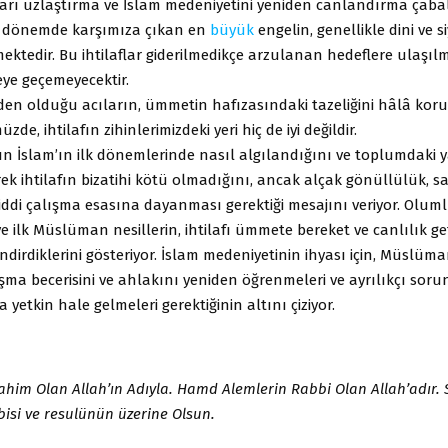
arı uzlaştırma ve İslam medeniyetini yeniden canlandırma çaba
bir dönemde karşımıza çıkan en
büyük
engelin, genellikle dini ve si
ektedir. Bu ihtilaflar giderilmedikçe arzulanan hedeflere ulaşılm
ye geçemeyecektir.
eden olduğu acıların, ümmetin hafızasındaki tazeliğini hâlâ ko
, ihtilafın zihinlerimizdeki yeri hiç de iyi değildir.
afın İslam’ın ilk dönemlerinde nasıl algılandığını ve toplumdaki
ek ihtilafın bizatihi kötü olmadığını, ancak alçak gönüllülük, s
ddi çalışma esasına dayanması gerektiği mesajını veriyor. Olum
ve ilk Müslüman nesillerin, ihtilafı ümmete bereket ve canlılık g
ndirdiklerini gösteriyor. İslam medeniyetinin ihyası için, Müslüm
aşma becerisini ve ahlakını yeniden öğrenmeleri ve ayrılıkçı soru
yetkin hale gelmeleri gerektiğinin altını çiziyor.
im Olan Allah’ın Adıyla. Hamd Alemlerin Rabbi Olan Allah’adır.
isi ve resulünün üzerine Olsun.