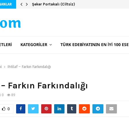
Şeker Portakalı (Ciltsiz)
NANLAR
com
ETLERI
KATEGORILER
TÜRK EDEBIYATININ EN İYI 100 ESE
ni
İhtilaf – Farkın Farkındalığı
f – Farkın Farkındalığı
0
89
0