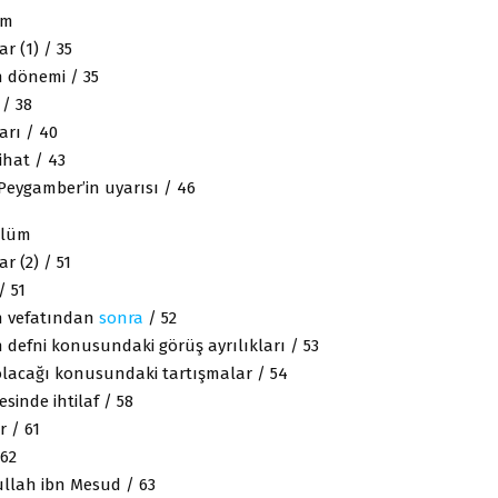
üm
ar (1) / 35
n dönemi / 35
 / 38
arı / 40
ihat / 43
. Peygamber’in uyarısı / 46
ölüm
ar (2) / 51
/ 51
n vefatından
sonra
/ 52
 defni konusundaki görüş ayrılıkları / 53
 olacağı konusundaki tartışmalar / 54
inde ihtilaf / 58
r / 61
 62
llah ibn Mesud / 63