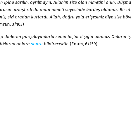
n ipine sarılın, ayrılmayın. Allah’ın size olan nimetini anın: Düşma
 arasını uzlaştırdı da onun nimeti sayesinde kardeş oldunuz. Bir 
iz, sizi oradan kurtardı. Allah, doğru yola erişesiniz diye size böy
İmran, 3/103)
up dinlerini parçalayanlarla senin hiçbir ilişiğin olamaz. Onların iş
tıklarını onlara
sonra
bildirecektir.
(Enam, 6/159)