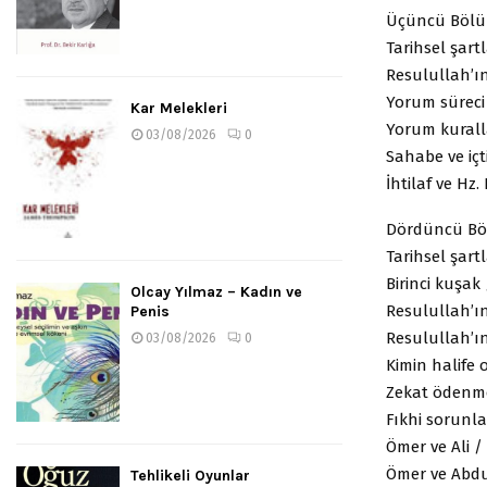
Üçüncü Böl
Tarihsel şartl
Resulullah’ı
Yorum süreci
Kar Melekleri
Yorum kurall
03/08/2026
0
Sahabe ve içt
İhtilaf ve Hz
Dördüncü B
Tarihsel şartl
Birinci kuşak 
Olcay Yılmaz – Kadın ve
Resulullah’ı
Penis
Resulullah’ın
03/08/2026
0
Kimin halife
Zekat ödenmes
Fıkhi sorunla
Ömer ve Ali /
Ömer ve Abdu
Tehlikeli Oyunlar