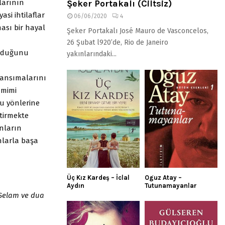
larının
Şeker Portakalı (Ciltsiz)
yasi ihtilaflar
06/06/2020
4
ası bir hayal
Şeker Portakalı José Mauro de Vasconcelos,
26 Şubat l920’de, Rio de Janeiro
ruduğunu
yakınlarındaki...
 yansımalarını
amimi
lu yönlerine
etirmekte
anların
nlarla başa
Üç Kız Kardeş – İclal
Oguz Atay –
Aydın
Tutunamayanlar
 Selam ve dua