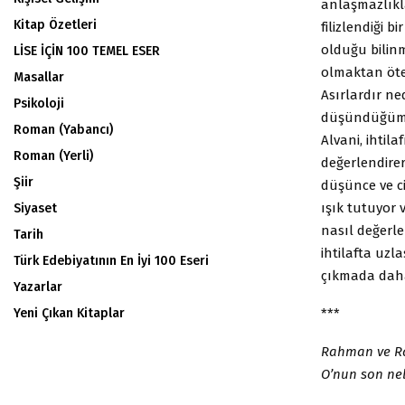
anlaşmazlıkl
Kitap Özetleri
filizlendiği 
olduğu bilinm
LİSE İÇİN 100 TEMEL ESER
olmaktan öte
Masallar
Asırlardır n
Psikoloji
düşündüğümüzde
Roman (Yabancı)
Alvani, ihtil
Roman (Yerli)
değerlendirer
Şiir
düşünce ve ci
ışık tutuyor 
Siyaset
nasıl değerle
Tarih
ihtilafta uzl
Türk Edebiyatının En İyi 100 Eseri
çıkmada daha 
Yazarlar
***
Yeni Çıkan Kitaplar
Rahman ve Rah
O’nun son neb