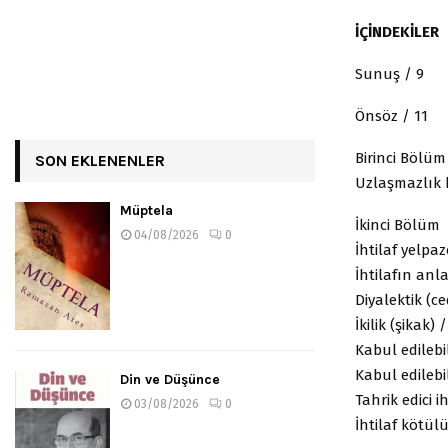
İÇİNDEKİLER
Sunuş / 9
Önsöz / 11
Birinci Bölüm
SON EKLENENLER
Uzlaşmazlık h
Müptela
İkinci Bölüm
04/08/2026
0
İhtilaf yelpaz
İhtilafın anl
Diyalektik (ce
İkilik (şikak) 
Kabul edilebil
Kabul edilebil
Din ve Düşünce
Tahrik edici ih
03/08/2026
0
İhtilaf kötül