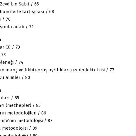
Zeyd bin Sabit / 65
haricilerle tartışması / 68
e / 70
ışında adab / 71
m
ar (3) / 73
 73
leneği / 74
fın inanç ve fıkhi görüş ayrılıkları üzerindeki etkisi / 77
klı alimler / 80
m
ıları / 85
rı (mezhepler) / 85
ın metodolojileri / 86
ife’nin metodolojisi / 87
 metodolojisi / 89
n metodolojisi / 90