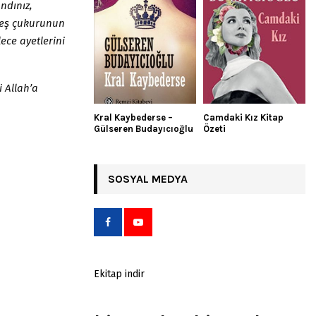
ndınız,
ateş çukurunun
lece ayetlerini
i Allah’a
Kral Kaybederse –
Camdaki Kız Kitap
Gülseren Budayıcıoğlu
Özeti
SOSYAL MEDYA
Ekitap indir