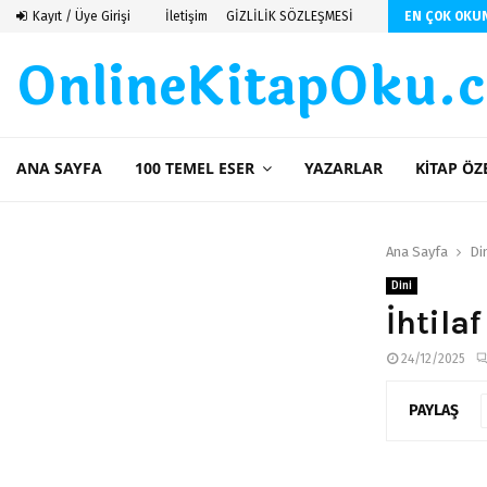
 De Saint Exupery
Kayıt / Üye Girişi
İletişim
GİZLİLİK SÖZLEŞMESİ
EN ÇOK OKU
OnlineKitapOku.
ANA SAYFA
100 TEMEL ESER
YAZARLAR
KITAP ÖZ
Ana Sayfa
Di
Dini
İhtila
24/12/2025
PAYLAŞ