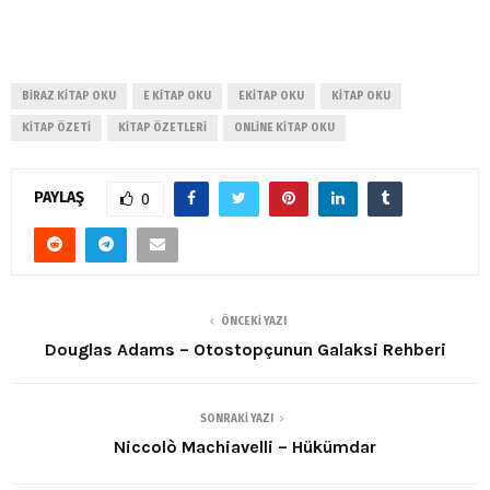
BIRAZ KITAP OKU
E KITAP OKU
EKITAP OKU
KITAP OKU
KITAP ÖZETI
KITAP ÖZETLERI
ONLINE KITAP OKU
PAYLAŞ
0
ÖNCEKI YAZI
Douglas Adams – Otostopçunun Galaksi Rehberi
SONRAKI YAZI
Niccolò Machiavelli – Hükümdar