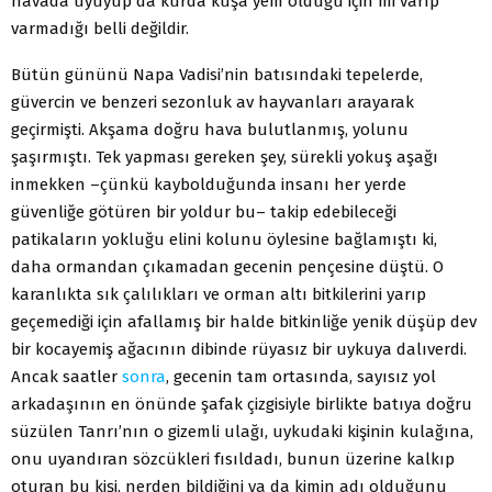
havada uyuyup da kurda kuşa yem olduğu için mi varıp
varmadığı belli değildir.
Bütün gününü Napa Vadisi’nin batısındaki tepelerde,
güvercin ve benzeri sezonluk av hayvanları arayarak
geçirmişti. Akşama doğru hava bulutlanmış, yolunu
şaşırmıştı. Tek yapması gereken şey, sürekli yokuş aşağı
inmekken –çünkü kaybolduğunda insanı her yerde
güvenliğe götüren bir yoldur bu– takip edebileceği
patikaların yokluğu elini kolunu öylesine bağlamıştı ki,
daha ormandan çıkamadan gecenin pençesine düştü. O
karanlıkta sık çalılıkları ve orman altı bitkilerini yarıp
geçemediği için afallamış bir halde bitkinliğe yenik düşüp dev
bir kocayemiş ağacının dibinde rüyasız bir uykuya dalıverdi.
Ancak saatler
sonra
, gecenin tam ortasında, sayısız yol
arkadaşının en önünde şafak çizgisiyle birlikte batıya doğru
süzülen Tanrı’nın o gizemli ulağı, uykudaki kişinin kulağına,
onu uyandıran sözcükleri fısıldadı, bunun üzerine kalkıp
oturan bu kişi, nerden bildiğini ya da kimin adı olduğunu