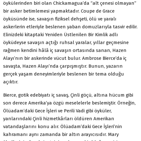
öykülerinden biri olan Chickamagua’da “alt çenesi olmayan”
bir asker betimlemesi yapmaktadır. Coupe de Grace
öyküsünde ise, savaşın fiziksel dehşeti, ölü ve yaralı
askerlerin etleriyle beslenen yaban domuzlarıyla tasvir edilir.
Elinizdeki kitaptaki Yeniden Üstlenilen Bir Kimlik adlı
öyküdeyse savaşın açtığı ruhsal yaralar, yıllar geçmesine
rağmen kendini hâlâ iç savaşın ortasında sanan, Hazen
Alayı’nın bir askerinde vücut bulur. Ambrose Bierce’da iç
savaşta, Hazen Alayı’nda çarpışmıştır. Bunun, yazarın
gerçek yaşam deneyimleriyle beslenen bir tema olduğu
açıktır.
Bierce, gotik edebiyatı iç savaş, Çinli göçü, altına hücum gibi
son derece Amerika’ya özgü meselelerle beslemiştir. Örneğin,
Ölüadam’daki Gece İşleri ve Perili Vadi gibi öyküler,
yanlarındaki Çinli hizmetkârları öldüren Amerikan
vatandaşlarını konu alır. Ölüadam’daki Gece İşleri’nin
kahramanı aynı zamanda bir altın arayıcısıdır. Mary