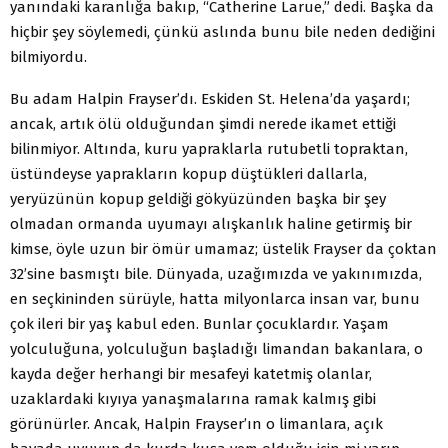
yanındaki karanlığa bakıp, “Catherine Larue,” dedi. Başka da
hiçbir şey söylemedi, çünkü aslında bunu bile neden dediğini
bilmiyordu.
Bu adam Halpin Frayser’dı. Eskiden St. Helena’da yaşardı;
ancak, artık ölü olduğundan şimdi nerede ikamet ettiği
bilinmiyor. Altında, kuru yapraklarla rutubetli topraktan,
üstündeyse yaprakların kopup düştükleri dallarla,
yeryüzünün kopup geldiği gökyüzünden başka bir şey
olmadan ormanda uyumayı alışkanlık haline getirmiş bir
kimse, öyle uzun bir ömür umamaz; üstelik Frayser da çoktan
32’sine basmıştı bile. Dünyada, uzağımızda ve yakınımızda,
en seçkininden sürüyle, hatta milyonlarca insan var, bunu
çok ileri bir yaş kabul eden. Bunlar çocuklardır. Yaşam
yolculuğuna, yolculuğun başladığı limandan bakanlara, o
kayda değer herhangi bir mesafeyi katetmiş olanlar,
uzaklardaki kıyıya yanaşmalarına ramak kalmış gibi
görünürler. Ancak, Halpin Frayser’ın o limanlara, açık