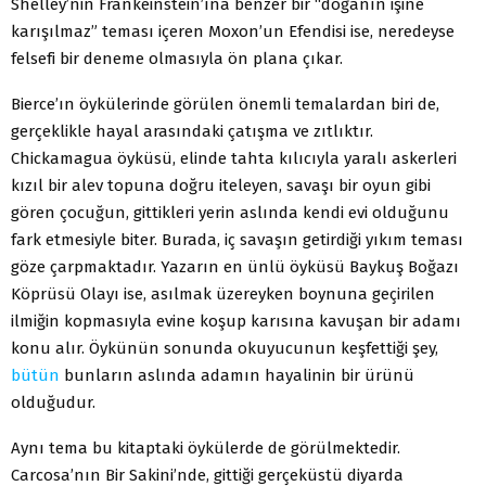
Shelley’nin Frankeinstein’ına benzer bir “doğanın işine
karışılmaz” teması içeren Moxon’un Efendisi ise, neredeyse
felsefi bir deneme olmasıyla ön plana çıkar.
Bierce’ın öykülerinde görülen önemli temalardan biri de,
gerçeklikle hayal arasındaki çatışma ve zıtlıktır.
Chickamagua öyküsü, elinde tahta kılıcıyla yaralı askerleri
kızıl bir alev topuna doğru iteleyen, savaşı bir oyun gibi
gören çocuğun, gittikleri yerin aslında kendi evi olduğunu
fark etmesiyle biter. Burada, iç savaşın getirdiği yıkım teması
göze çarpmaktadır. Yazarın en ünlü öyküsü Baykuş Boğazı
Köprüsü Olayı ise, asılmak üzereyken boynuna geçirilen
ilmiğin kopmasıyla evine koşup karısına kavuşan bir adamı
konu alır. Öykünün sonunda okuyucunun keşfettiği şey,
bütün
bunların aslında adamın hayalinin bir ürünü
olduğudur.
Aynı tema bu kitaptaki öykülerde de görülmektedir.
Carcosa’nın Bir Sakini’nde, gittiği gerçeküstü diyarda