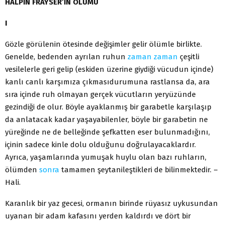
HALPİN FRAYSER’IN ÖLÜMÜ
I
Gözle görülenin ötesinde değişimler gelir ölümle birlikte.
Genelde, bedenden ayrılan ruhun
zaman
zaman
çeşitli
vesilelerle geri gelip (eskiden üzerine giydiği vücudun içinde)
kanlı canlı karşımıza çıkmasıdurumuna rastlansa da, ara
sıra içinde ruh olmayan gerçek vücutların yeryüzünde
gezindiği de olur. Böyle ayaklanmış bir garabetle karşılaşıp
da anlatacak kadar yaşayabilenler, böyle bir garabetin ne
yüreğinde ne de belleğinde şefkatten eser bulunmadığını,
içinin sadece kinle dolu olduğunu doğrulayacaklardır.
Ayrıca, yaşamlarında yumuşak huylu olan bazı ruhların,
ölümden
sonra
tamamen şeytanileştikleri de bilinmektedir. –
Hali.
Karanlık bir yaz gecesi, ormanın birinde rüyasız uykusundan
uyanan bir adam kafasını yerden kaldırdı ve dört bir