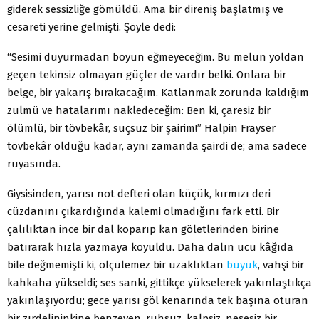
giderek sessizliğe gömüldü. Ama bir direniş başlatmış ve
cesareti yerine gelmişti. Şöyle dedi:
“Sesimi duyurmadan boyun eğmeyeceğim. Bu melun yoldan
geçen tekinsiz olmayan güçler de vardır belki. Onlara bir
belge, bir yakarış bırakacağım. Katlanmak zorunda kaldığım
zulmü ve hatalarımı nakledeceğim: Ben ki, çaresiz bir
ölümlü, bir tövbekâr, suçsuz bir şairim!” Halpin Frayser
tövbekâr olduğu kadar, aynı zamanda şairdi de; ama sadece
rüyasında.
Giysisinden, yarısı not defteri olan küçük, kırmızı deri
cüzdanını çıkardığında kalemi olmadığını fark etti. Bir
çalılıktan ince bir dal koparıp kan göletlerinden birine
batırarak hızla yazmaya koyuldu. Daha dalın ucu kâğıda
bile değmemişti ki, ölçülemez bir uzaklıktan
büyük
, vahşi bir
kahkaha yükseldi; ses sanki, gittikçe yükselerek yakınlaştıkça
yakınlaşıyordu; gece yarısı göl kenarında tek başına oturan
bir zırdelininkine benzeyen, ruhsuz, kalpsiz, neşesiz bir