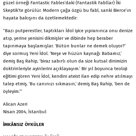
güzel örneği Fantastic Fables’daki (Fantastik Fabllar) İki
Skeptik’te görülür. Modern çağa özgü bu fabl, sanki Bierce’ın
hayata bakışını da özetlemektedir:
“Bazı putperestler, taptıkları İdol iyice yıpranınca onu denize
atıp, yerine yenisini dikmişler ve dibinde hep beraber
tapınmaya başlamışlar. ‘Bütün bunlar ne demek oluyor?’
diye sormuş Yeni İdol. ‘Neşe ve hüzün kaynağı Babamız,’
demiş Baş Rahip, ‘biraz sabırlı olun da size kutsal dinimizin
doktrinleriyle ayinlerini açıklayayım.’ Bir yıl boyunca teoloji
eğitimi gören Yeni İdol, kendini ateist ilan edip nehre atılmayı
talep etmiş. ‘Bu canınızı sıkmasın,’ demiş Baş Rahip, ‘ben de
öyleyim.’”
Alican Azeri
Nisan 2004, İstanbul
İMKÂNSIZ ÖYKÜLER