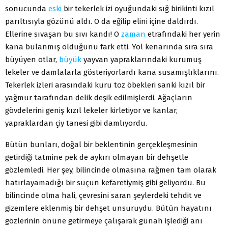
sonucunda
eski
bir tekerlek izi oyuğundaki sığ birikinti kızıl
parıltısıyla gözünü aldı. O da eğilip elini içine daldırdı.
Ellerine sıvaşan bu sıvı kandı! O
zaman
etrafındaki her yerin
kana bulanmış olduğunu fark etti. Yol kenarında sıra sıra
büyüyen otlar,
büyük
yayvan yapraklarındaki kurumuş
lekeler ve damlalarla gösteriyorlardı kana susamışlıklarını.
Tekerlek izleri arasındaki kuru toz öbekleri sanki kızıl bir
yağmur tarafından delik deşik edilmişlerdi. Ağaçların
gövdelerini geniş kızıl lekeler kirletiyor ve kanlar,
yapraklardan çiy tanesi gibi damlıyordu.
Bütün bunları, doğal bir beklentinin gerçekleşmesinin
getirdiği tatmine pek de aykırı olmayan bir dehşetle
gözlemledi. Her şey, bilincinde olmasına rağmen tam olarak
hatırlayamadığı bir suçun kefaretiymiş gibi geliyordu. Bu
bilincinde olma hali, çevresini saran şeylerdeki tehdit ve
gizemlere eklenmiş bir dehşet unsuruydu. Bütün hayatını
gözlerinin önüne getirmeye çalışarak günah işlediği anı