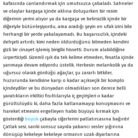
kafasında canlandırmak için umutsuzca çabaladı. Sahneler
ve olaylar kargaşa içinde aklına doluşurken bir resim
diğerinin yerini alıyor ya da kargaşa ve belirsizlik içinde bir
diğeriyle bütünleşiyordu, ama aradığı şeyin en ufak izini bile
herhangi bir yerde yakalayamadı. Bu başarısızlık, içindeki
dehşeti artırdı; kimi neden öldürdüğünü bilmeden kendini
gizli bir cinayet işlemiş birigibi hissetti. Durum alabildiğine
ürperticiydi. Gizemli ışık da tek kelime etmeden, fesatla içinde
yanmaya devam ediyordu üstelik. Herkesin melankolik ya da
uğursuz olarak gördüğü ağaçlar, şu zararlı bitkiler,
huzurunda kendisine karşı o kadar açıkseçik bir komplo
içindeydiler ve bu dünyadan olmadıkları son derece belli
yaratıkların irkiltici fısıltılarıyla iç geçirişleri o kadar
gürültülüydü ki, daha fazla katlanamayıp konuşmasını ve
hareket etmesini engelleyen habis büyüyü kırmak için
gösterdiği
büyük
çabayla ciğerlerini patlatırcasına bağırdı!
Çatlak sesi, sanki sonsuz sayıda yabancı sesler yığınına
dönüşüp kekeleye kekeleye ormanın uzak diyarlarına