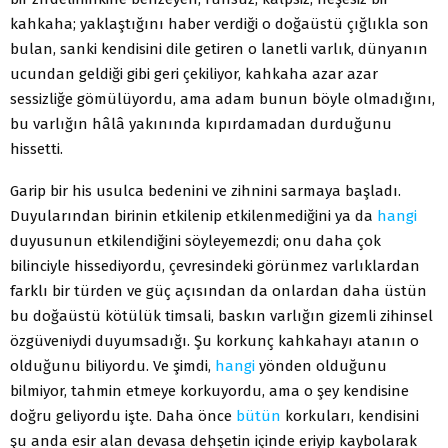
kahkaha; yaklaştığını haber verdiği o doğaüstü çığlıkla son
bulan, sanki kendisini dile getiren o lanetli varlık, dünyanın
ucundan geldiği gibi geri çekiliyor, kahkaha azar azar
sessizliğe gömülüyordu, ama adam bunun böyle olmadığını,
bu varlığın hâlâ yakınında kıpırdamadan durduğunu
hissetti.
Garip bir his usulca bedenini ve zihnini sarmaya başladı.
Duyularından birinin etkilenip etkilenmediğini ya da
hangi
duyusunun etkilendiğini söyleyemezdi; onu daha çok
bilinciyle hissediyordu, çevresindeki görünmez varlıklardan
farklı bir türden ve güç açısından da onlardan daha üstün
bu doğaüstü kötülük timsali, baskın varlığın gizemli zihinsel
özgüveniydi duyumsadığı. Şu korkunç kahkahayı atanın o
olduğunu biliyordu. Ve şimdi,
hangi
yönden olduğunu
bilmiyor, tahmin etmeye korkuyordu, ama o şey kendisine
doğru geliyordu işte. Daha önce
bütün
korkuları, kendisini
şu anda esir alan devasa dehşetin içinde eriyip kaybolarak