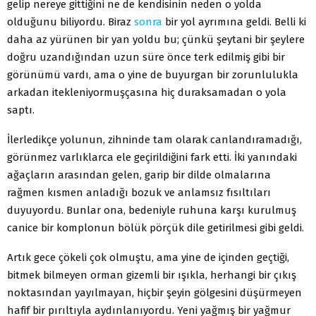
gelip nereye gittiğini ne de kendisinin neden o yolda
olduğunu biliyordu. Biraz
sonra
bir yol ayrımına geldi. Belli ki
daha az yürünen bir yan yoldu bu; çünkü şeytani bir şeylere
doğru uzandığından uzun süre önce terk edilmiş gibi bir
görünümü vardı, ama o yine de buyurgan bir zorunlulukla
arkadan itekleniyormuşçasına hiç duraksamadan o yola
saptı.
İlerledikçe yolunun, zihninde tam olarak canlandıramadığı,
görünmez varlıklarca ele geçirildiğini fark etti. İki yanındaki
ağaçların arasından gelen, garip bir dilde olmalarına
rağmen kısmen anladığı bozuk ve anlamsız fısıltıları
duyuyordu. Bunlar ona, bedeniyle ruhuna karşı kurulmuş
canice bir komplonun bölük pörçük dile getirilmesi gibi geldi.
Artık gece çökeli çok olmuştu, ama yine de içinden geçtiği,
bitmek bilmeyen orman gizemli bir ışıkla, herhangi bir çıkış
noktasından yayılmayan, hiçbir şeyin gölgesini düşürmeyen
hafif bir pırıltıyla aydınlanıyordu. Yeni yağmış bir yağmur