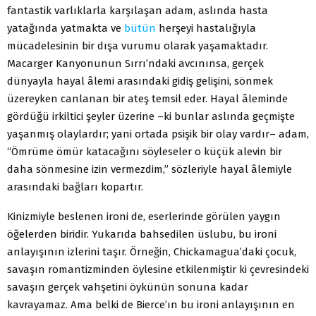
fantastik varlıklarla karşılaşan adam, aslında hasta
yatağında yatmakta ve
bütün
herşeyi hastalığıyla
mücadelesinin bir dışa vurumu olarak yaşamaktadır.
Macarger Kanyonunun Sırrı’ndaki avcınınsa, gerçek
dünyayla hayal âlemi arasındaki gidiş gelişini, sönmek
üzereyken canlanan bir ateş temsil eder. Hayal âleminde
gördüğü irkiltici şeyler üzerine –ki bunlar aslında geçmişte
yaşanmış olaylardır; yani ortada psişik bir olay vardır– adam,
“Ömrüme ömür katacağını söyleseler o küçük alevin bir
daha sönmesine izin vermezdim,” sözleriyle hayal âlemiyle
arasındaki bağları kopartır.
Kinizmiyle beslenen ironi de, eserlerinde görülen yaygın
öğelerden biridir. Yukarıda bahsedilen üslubu, bu ironi
anlayışının izlerini taşır. Örneğin, Chickamagua’daki çocuk,
savaşın romantizminden öylesine etkilenmiştir ki çevresindeki
savaşın gerçek vahşetini öykünün sonuna kadar
kavrayamaz. Ama belki de Bierce’ın bu ironi anlayışının en