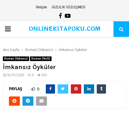
İletişim
GİZLİLİK SÖZLEŞMESİ
Facebook
Youtube
ONLİNEKİTAPOKU.COM
PRIMARY
MENU
Ana Sayfa
Roman (Yabancı)
İmkansız Öyküler
Roman (Yabancı)
Roman (Yerli)
İmkansız Öyküler
16/01/2025
0
392
PAYLAŞ
0