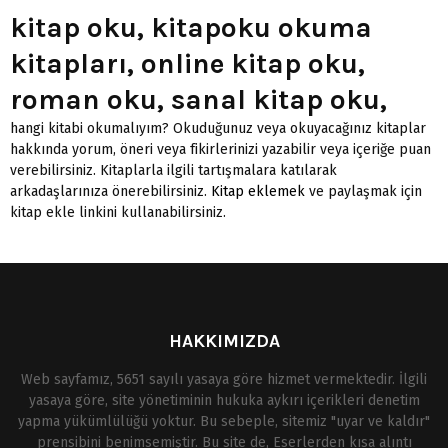
kitap oku, kitapoku okuma
kitapları, online kitap oku,
roman oku, sanal kitap oku,
hangi kitabi okumalıyım? Okuduğunuz veya okuyacağınız kitaplar
hakkında yorum, öneri veya fikirlerinizi yazabilir veya içeriğe puan
verebilirsiniz. Kitaplarla ilgili tartışmalara katılarak
arkadaşlarınıza önerebilirsiniz.
Kitap eklemek
ve paylaşmak için
kitap ekle linkini kullanabilirsiniz.
HAKKIMIZDA
Web sayfamız, 5651 sayılı yasaya göre hizmet vermektedir. İlgili
yasaya göre, site yönetiminin hukuka aykırı içerikleri denetim
yapma yükümlülüğü yoktur. Bu sebeple, sitemiz "uyar ve kaldır"
prensibini benimsemiştir. Bu site de, Eserlerden kısa alıntı