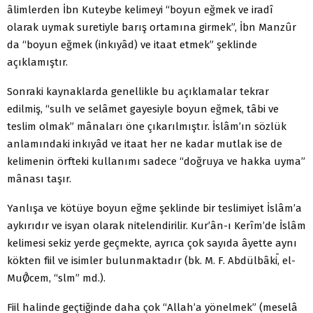
âlimlerden İbn Kuteybe kelimeyi “boyun eğmek ve iradî
olarak uymak suretiyle barış ortamına girmek”, İbn Manzûr
da “boyun eğmek (inkıyâd) ve itaat etmek” şeklinde
açıklamıştır.
Sonraki kaynaklarda genellikle bu açıklamalar tekrar
edilmiş, “sulh ve selâmet gayesiyle boyun eğmek, tâbi ve
teslim olmak” mânaları öne çıkarılmıştır. İslâm’ın sözlük
anlamındaki inkıyâd ve itaat her ne kadar mutlak ise de
kelimenin örfteki kullanımı sadece “doğruya ve hakka uyma”
mânası taşır.
Yanlışa ve kötüye boyun eğme şeklinde bir teslimiyet İslâm’a
aykırıdır ve isyan olarak nitelendirilir. Kur’ân-ı Kerîm’de İslâm
kelimesi sekiz yerde geçmekte, ayrıca çok sayıda âyette aynı
kökten fiil ve isimler bulunmaktadır (bk. M. F. Abdülbâkī, el-
MuǾcem, “slm” md.).
Fiil halinde geçtiğinde daha çok “Allah’a yönelmek” (meselâ