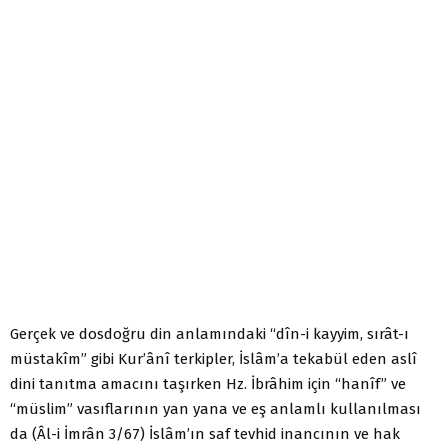
Gerçek ve dosdoğru din anlamındaki “dîn-i kayyim, sırât-ı
müstakîm” gibi Kur’ânî terkipler, İslâm’a tekabül eden aslî
dini tanıtma amacını taşırken Hz. İbrâhim için “hanîf” ve
“müslim” vasıflarının yan yana ve eş anlamlı kullanılması
da (Âl-i İmrân 3/67) İslâm’ın saf tevhid inancının ve hak