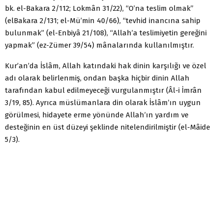
bk. el-Bakara 2/112; Lokmân 31/22), “O’na teslim olmak”
(elBakara 2/131; el-Mü’min 40/66), “tevhid inancına sahip
bulunmak” (el-Enbiyâ 21/108), “Allah’a teslimiyetin gereğini
yapmak” (ez-Zümer 39/54) mânalarında kullanılmıştır.
Kur’an’da İslâm, Allah katındaki hak dinin karşılığı ve özel
adı olarak belirlenmiş, ondan başka hiçbir dinin Allah
tarafından kabul edilmeyeceği vurgulanmıştır (Âl-i İmrân
3/19, 85). Ayrıca müslümanlara din olarak İslâm’ın uygun
görülmesi, hidayete erme yönünde Allah’ın yardım ve
desteğinin en üst düzeyi şeklinde nitelendirilmiştir (el-Mâide
5/3).