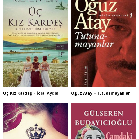
Üç Kız Kardeş – İclal Aydın
Oguz Atay – Tutunamayanlar