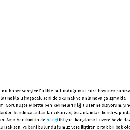
nu haber vereyim: Birlikte bulunduğumuz süre boyunca sanma
latmakla uğraşacak, seni de okumak ve anlamaya çalışmakla
m. Görünüşte elbette ben kelimeleri kâğıt üzerine diziyorum, yi
lerden kendince anlamlar çıkarıyor, bu anlamları kendi yapında
sun. Ama her ikimizin de
hangi
ihtiyacı karşılamak üzere böyle da
ursak seni ve beni bulunduğumuz yere iliştiren ortak bir bağ o