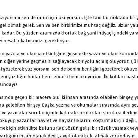
azıyorsam sen de onun için okuyorsun. İşte tam bu noktada bir 
l olmak gerek. Sen ve ben birbirimize muhtaç değiliz. Bizler y
o kadar. Bu yüzden aramızdaki ortak bağ yani ihtiyaç içindeki yar
izi hesaba katmamızı gerektiriyor.
en yazma ve okuma etkinliğine girişmekle yazar ve okur konuml
in diğeri yerine geçmesini sağlayacak bir yolu açmış oluyoruz. Ç
ni gözeterek yazıyorsam, sen de benim benliğimi gözeterek okuyo
seni yazdığın kadar ben sendeki beni okuyorum. İki koldan başla
sındayız.
sında geçen bir macera bu. İki insan arasında olabilen bir şey, ya
a gelebilen bir şey. Başka yazma ve okumalar sırasında aynı şe
ve yazmalar sorular içinde kalarak sorulardan sorulara ilerleme
e okuyup yazanlar hayret ve hayranlıklarını coşturmak için değil,
ek için etkinlikte bulunurlar. Sözün gelişi bir tüzük yazmak v
varlığımı insan olarak değil, aygıt olarak ele almak zorundayım.