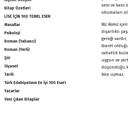
seni ve beni
Kitap Özetleri
okumaları old
LİSE İÇİN 100 TEMEL ESER
Biz ikimiz içe
Masallar
dışarlıklı ya
Psikoloji
gereği vardır
Roman (Yabancı)
ibaret olduğ
Roman (Yerli)
rahatlık bul
Şiir
uygun ve yerl
Siyaset
düşündüğü ka
bize uymaz.
Tarih
Türk Edebiyatının En İyi 100 Eseri
Yazarlar
Yeni Çıkan Kitaplar