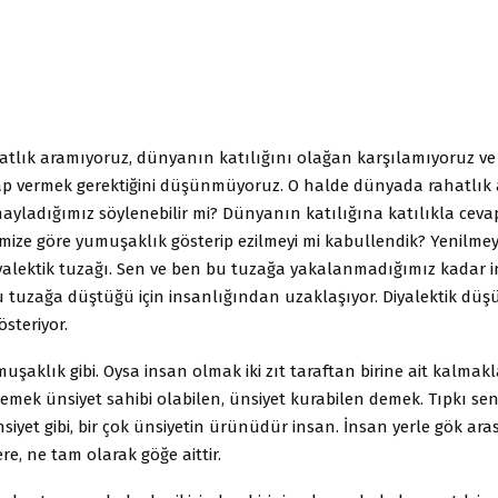
tlık aramıyoruz, dünyanın katılığını olağan karşılamıyoruz ve 
vap vermek gerektiğini düşünmüyoruz. O halde dünyada rahatlık
onayladığımız söylenebilir mi? Dünyanın katılığına katılıkla ceva
mize göre yumuşaklık gösterip ezilmeyi mi kabullendik? Yenilmey
iyalektik tuzağı. Sen ve ben bu tuzağa yakalanmadığımız kadar i
 tuzağa düştüğü için insanlığından uzaklaşıyor. Diyalektik düşü
gösteriyor.
muşaklık gibi. Oysa insan olmak iki zıt taraftan birine ait kalm
demek ünsiyet sahibi olabilen, ünsiyet kurabilen demek. Tıpkı se
yet gibi, bir çok ünsiyetin ürünüdür insan. İnsan yerle gök ara
re, ne tam olarak göğe aittir.