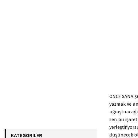
ÖNCE SANA şu
yazmak ve an
uğraştıracağı
sen bu işaret
yerleştiriyor
düşünecek ol
KATEGORILER