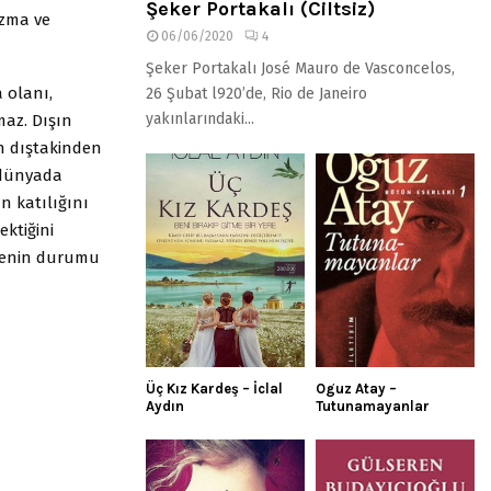
Şeker Portakalı (Ciltsiz)
azma ve
06/06/2020
4
Şeker Portakalı José Mauro de Vasconcelos,
a olanı,
26 Şubat l920’de, Rio de Janeiro
yakınlarındaki...
maz. Dışın
n dıştakinden
 dünyada
 katılığını
ktiğini
msenin durumu
Üç Kız Kardeş – İclal
Oguz Atay –
Aydın
Tutunamayanlar