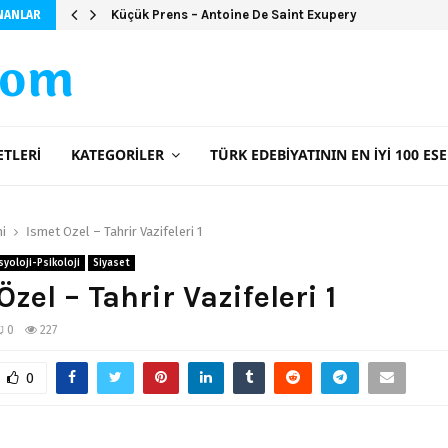
Küçük Prens – Antoine De Saint Exupery
NANLAR
com
ETLERI
KATEGORILER
TÜRK EDEBIYATININ EN İYI 100 ESE
ni
İsmet Özel – Tahrir Vazifeleri 1
yoloji-Psikoloji
Siyaset
Özel – Tahrir Vazifeleri 1
0
227
0