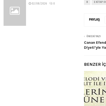
B
E KITAP O
02/08/2026
0
PAYLAŞ
ÖNCEKI YAZI
Canan Efendi
Diyeti’yle Y
BENZER İ