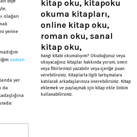
kitap oku, kitapoku
san diye
le,
okuma kitapları,
nı olağan
online kitap oku,
şmak
ni yerine
roman oku, sanal
kitap oku,
lmadığım
hangi kitabi okumalıyım? Okuduğunuz veya
diğim
zaman
okuyacağınız kitaplar hakkında yorum, öneri
veya fikirlerinizi yazabilir veya içeriğe puan
verebilirsiniz. Kitaplarla ilgili tartışmalara
landa yer
katılarak arkadaşlarınıza önerebilirsiniz.
Kitap
k da
eklemek
ve paylaşmak için kitap ekle linkini
kullanabilirsiniz.
rkadaşlığına
urada: