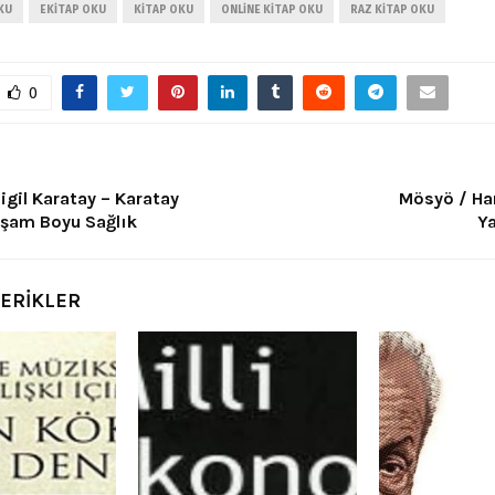
KU
EKITAP OKU
KITAP OKU
ONLINE KITAP OKU
RAZ KITAP OKU
0
gil Karatay – Karatay
Mösyö / Han
aşam Boyu Sağlık
Y
ÇERİKLER