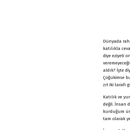
Dünyada raha
katılıkla ce
diye eziyeti 
veremeyeceği
aldık? İşte d
Çoğukimse bu
zıt iki tarafı 
Katılık ve yu
değil. İnsan 
kurduğum ünsi
tam olarak ye