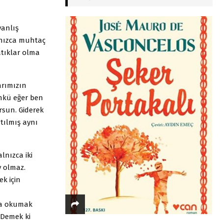
yanlış
alnızca muhtaç
atıklar olma
arımızın
ünkü eğer ben
rsun. Giderek
tılmış aynı
lnızca iki
y olmaz.
k için
eya okumak
 Demek ki