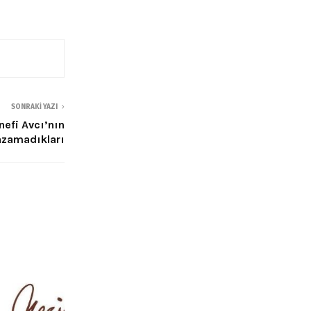
SONRAKI YAZI
efi Avcı’nın
azamadıkları