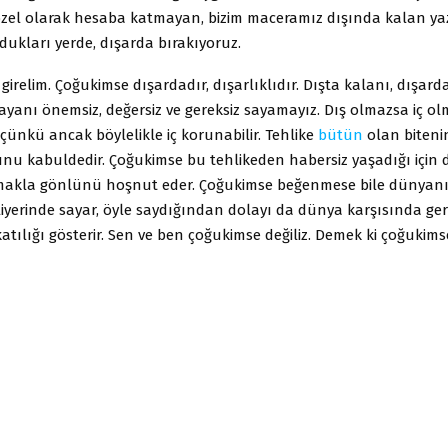
 özel olarak hesaba katmayan, bizim maceramız dışında kalan y
ukları yerde, dışarda bırakıyoruz.
ri girelim. Çoğukimse dışardadır, dışarlıklıdır. Dışta kalanı, dışard
şayanı önemsiz, değersiz ve gereksiz sayamayız. Dış olmazsa iç ol
, çünkü ancak böylelikle iç korunabilir. Tehlike
bütün
olan biteni
unu kabuldedir. Çoğukimse bu tehlikeden habersiz yaşadığı için
makla gönlünü hoşnut eder. Çoğukimse beğenmese bile dünyanın
iyerinde sayar, öyle saydığından dolayı da dünya karşısında gere
tılığı gösterir. Sen ve ben çoğukimse değiliz. Demek ki çoğuki