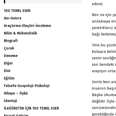
ederiz.
100 TEMEL ESER
Ben ne için y
Anı-Hatıra
anlamaya enge
Araştırma-Eleştiri-İnceleme
yaratıklarız 
Bilim & Mühendislik
bağı birbirim
Biografi
Yine bu yüzd
Çocuk
kolayca birin
Deneme
senin senliği
Diğer
sen bendeki 
arayışın orta
Dini
Eğitim
Senle ben ara
Felsefe-Sosyoloji-Psikoloji
insanın başın
Hikaye – Öykü
Başka okuma 
İdeoloji
değildir. Öyl
sönümlendirm
İLKÖĞRETİM İÇİN 100 TEMEL ESER
gerektiğinde 
Kişisel Gelişim