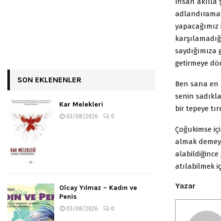
İnsan akılla 
adlandıramayı
yapacağımız i
karşılamadığ
saydığımıza g
getirmeye dö
SON EKLENENLER
Ben sana en 
senin sadıkla
Kar Melekleri
bir tepeye t
03/08/2026
0
Çoğukimse iç
almak demeye
alabildiğince
atılabilmek 
Yazar
Olcay Yılmaz – Kadın ve
Penis
03/08/2026
0