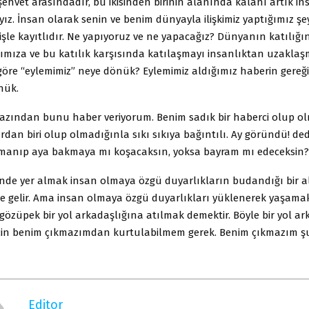
şehvet arasındadır, bu ikisinden birinin alanında kalanı artık in
z. İnsan olarak senin ve benim dünyayla ilişkimiz yaptığımız şey
şle kayıtlıdır. Ne yapıyoruz ve ne yapacağız? Dünyanın katılığı
ımıza ve bu katılık karşısında katılaşmayı insanlıktan uzakla
öre “eylemimiz” neye dönük? Eylemimiz aldığımız haberin gereği
nük.
azından bunu haber veriyorum. Benim sadık bir haberci olup o
rdan biri olup olmadığınla sıkı sıkıya bağıntılı. Ay göründü! de
ırmanıp aya bakmaya mı koşacaksın, yoksa bayram mı edeceksin?
inde yer almak insan olmaya özgü duyarlıkların budandığı bir a
 gelir. Ama insan olmaya özgü duyarlıkları yüklenerek yaşama
 gözüpek bir yol arkadaşlığına atılmak demektir. Böyle bir yol a
için benim çıkmazımdan kurtulabilmem gerek. Benim çıkmazım ş
Editor