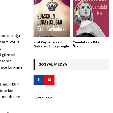
bu katılığa
 aramıyoruz
Kral Kaybederse –
Camdaki Kız Kitap
Gülseren Budayıcıoğlu
Özeti
p
i göze mi
nsanız.
SOSYAL MEDYA
nce birbirine
akla mümkün
ninle benim
sındadır, ne
Ekitap indir