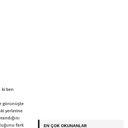
 ki ben
ne görünüşte
ki yerlerine
vrandığını
lduğunu fark
EN ÇOK OKUNANLAR