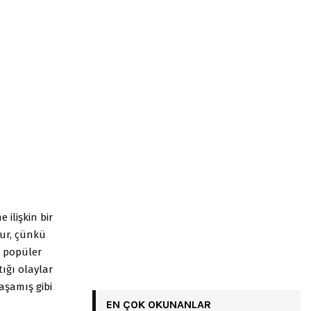
 ilişkin bir
lur, çünkü
u popüler
ığı olaylar
aşamış gibi
EN ÇOK OKUNANLAR