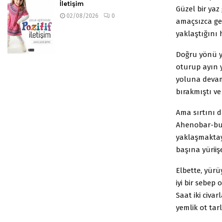
İletişim
Güzel bir yaz
02/08/2026
0
amaçsızca ge
yaklaştığını 
Doğru yönü y
oturup ayın y
yoluna devam 
bırakmıştı v
Ama sırtını d
Ahenobar-bus 
yaklaşmaktaydı
başına yüriiş
Elbette, yürü
iyi bir sebep
Saat iki civarl
yemlik ot tar