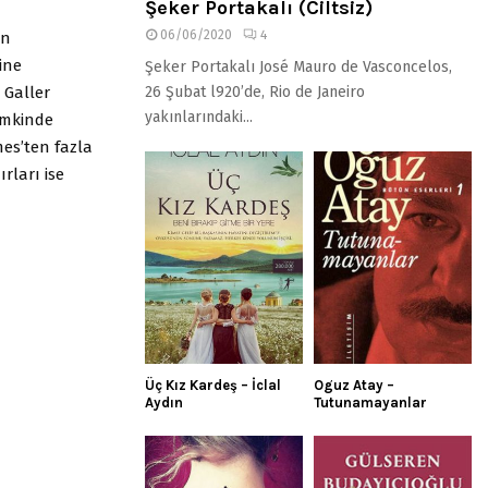
Şeker Portakalı (Ciltsiz)
06/06/2020
4
in
ine
Şeker Portakalı José Mauro de Vasconcelos,
 Galler
26 Şubat l920’de, Rio de Janeiro
yakınlarındaki...
zimkinde
mes’ten fazla
rları ise
Üç Kız Kardeş – İclal
Oguz Atay –
Aydın
Tutunamayanlar