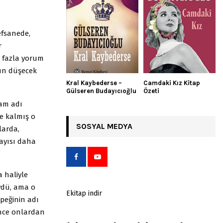
efsanede,
r
a fazla yorum
gun düşecek
Kral Kaybederse –
Camdaki Kız Kitap
Gülseren Budayıcıoğlu
Özeti
Tam adı
e kalmış o
SOSYAL MEDYA
larda,
sayısı daha
 haliyle
öydü, ama o
Ekitap indir
öpeğinin adı
tince onlardan