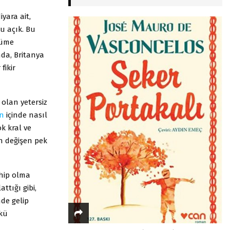
yara ait,
u açık. Bu
cüme
nda, Britanya
fikir
 olan yetersiz
n
içinde nasıl
ok kral ve
n değişen pek
ahip olma
tığı gibi,
nde gelip
rkü