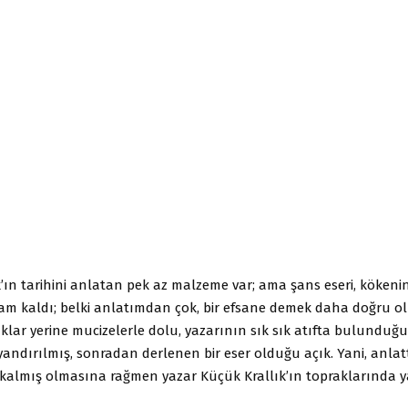
’ın tarihini anlatan pek az malzeme var; ama şans eseri, kökenine
am kaldı; belki anlatımdan çok, bir efsane demek daha doğru o
lıklar yerine mucizelerle dolu, yazarının sık sık atıfta bulunduğ
andırılmış, sonradan derlenen bir eser olduğu açık. Yani, anlatt
 kalmış olmasına rağmen yazar Küçük Krallık’ın topraklarında y