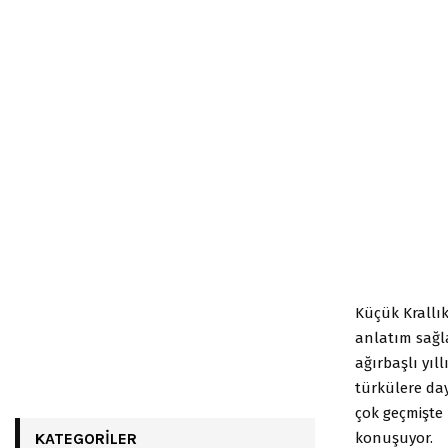
Küçük Krallık
anlatım sağl
ağırbaşlı yıl
türkülere day
çok geçmişte
konuşuyor.
KATEGORILER