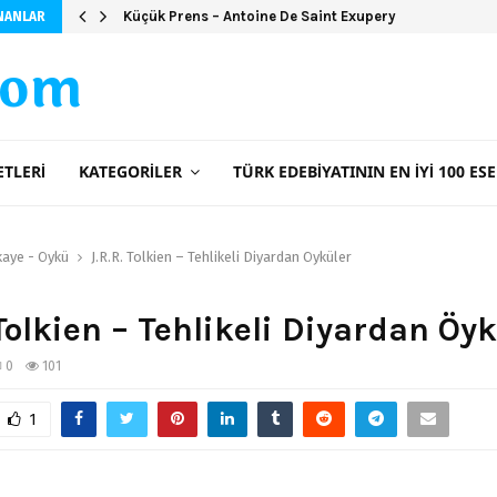
Küçük Prens – Antoine De Saint Exupery
NANLAR
com
ETLERI
KATEGORILER
TÜRK EDEBIYATININ EN İYI 100 ESE
kaye - Öykü
J.R.R. Tolkien – Tehlikeli Diyardan Öyküler
 Tolkien – Tehlikeli Diyardan Öy
0
101
1