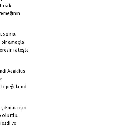
atarak
yemeğinin
. Sonra
 bir amaçla
eresini ateşte
mdi Aegidius
e
n köpeği kendi
 çıkması için
p olurdu.
i ezdi ve