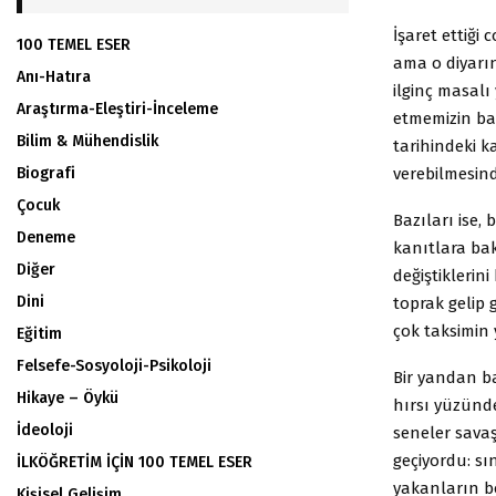
İşaret ettiği
100 TEMEL ESER
ama o diyarın
Anı-Hatıra
ilginç masalı
Araştırma-Eleştiri-İnceleme
etmemizin bah
Bilim & Mühendislik
tarihindeki k
verebilmesind
Biografi
Çocuk
Bazıları ise,
Deneme
kanıtlara bak
Diğer
değiştiklerin
Dini
toprak gelip 
çok taksimin y
Eğitim
Felsefe-Sosyoloji-Psikoloji
Bir yandan ba
Hikaye – Öykü
hırsı yüzünd
İdeoloji
seneler savaş
geçiyordu: sı
İLKÖĞRETİM İÇİN 100 TEMEL ESER
yakanların bo
Kişisel Gelişim