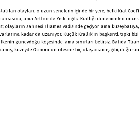
atılan olayları, o uzun senelerin içinde bir yere, belki Kral Coel’
onrasına, ama Artlıur ile Yedi İngiliz Krallığı döneminden önces
yiz; olayların sahnesi Tlıames vadisinde geçiyor, ama kuzeybatıya,
varlarına kadar da uzanıyor. Küçük Krallık’ın başkenti, tıpkı bi
ülkenin güneydoğu köşesinde, ama sınırları belirsiz. Batıda Tlıa
amış, kuzeyde Otmoor’un ötesine hiç ulaşamamış gibi, doğu sını