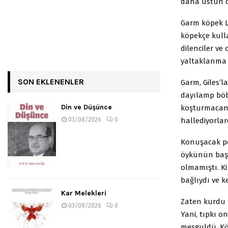
daha üstün o
Garm köpek L
köpekçe kulla
dilenciler ve
yaltaklanma is
SON EKLENENLER
Garm, Giles’
dayılamp böb
Din ve Düşünce
koşturmacanm 
hallediyorla
03/08/2026
0
Konuşacak pe
öykünün başl
olmamıştı. Ki
bağlıydı ve k
Kar Melekleri
Zaten kurdu 
03/08/2026
0
Yani, tıpkı o
meşguldü. Köp