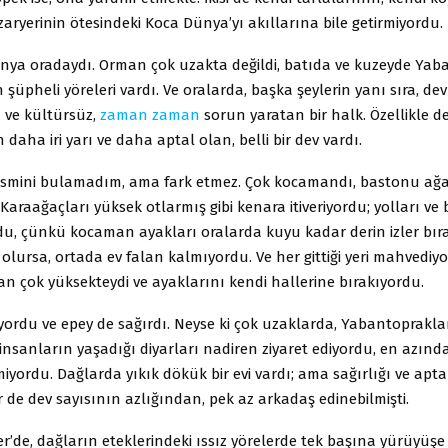
aryerinin ötesindeki Koca Dünya’yı akıllarına bile getirmiyordu.
ya oradaydı. Orman çok uzakta değildi, batıda ve kuzeyde Yaban
n şüpheli yöreleri vardı. Ve oralarda, başka şeylerin yanı sıra, dev
 ve kültürsüz,
zaman
zaman
sorun yaratan bir halk. Özellikle de
daha iri yarı ve daha aptal olan, belli bir dev vardı.
 ismini bulamadım, ama fark etmez. Çok kocamandı, bastonu ağa
 Karaağaçları yüksek otlarmış gibi kenara itiveriyordu; yolları ve 
du, çünkü kocaman ayakları oralarda kuyu kadar derin izler bıra
olursa, ortada ev falan kalmıyordu. Ve her gittiği yeri mahvediy
an çok yüksekteydi ve ayaklarını kendi hallerine bırakıyordu.
yordu ve epey de sağırdı. Neyse ki çok uzaklarda, Yabantoprakla
insanların yaşadığı diyarları nadiren ziyaret ediyordu, en azında
miyordu. Dağlarda yıkık dökük bir evi vardı; ama sağırlığı ve aptal
 de dev sayısının azlığından, pek az arkadaş edinebilmişti.
r’de, dağların eteklerindeki ıssız yörelerde tek başına yürüyüşe 