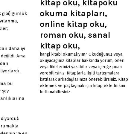
kitap oku, kitapoku
okuma kitapları,
 gibi) günlük
ayılanma,
online kitap oku,
ler;
roman oku, sanal
kitap oku,
dan daha iyi
hangi kitabi okumalıyım? Okuduğunuz veya
değildi. Ama
okuyacağınız kitaplar hakkında yorum, öneri
adan
veya fikirlerinizi yazabilir veya içeriğe puan
iyorlardı.
verebilirsiniz. Kitaplarla ilgili tartışmalara
katılarak arkadaşlarınıza önerebilirsiniz.
Kitap
Ama bu
eklemek
ve paylaşmak için kitap ekle linkini
 şey
kullanabilirsiniz.
kanlıklarına
diyordu):
korumakla
ylerinin ve en