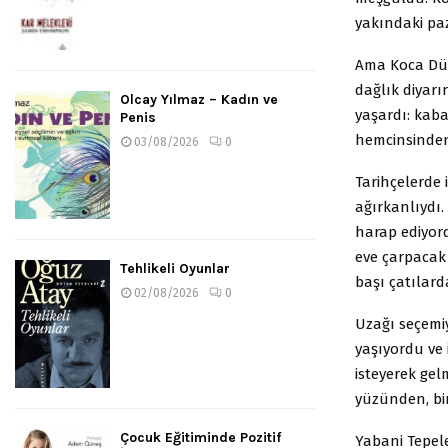
yakındaki paz
Ama Koca Dün
dağlık diyarı
Olcay Yılmaz – Kadın ve
yaşardı: kaba
Penis
hemcinsinden 
03/08/2026
0
Tarihçelerde
ağırkanlıydı.
harap ediyor
eve çarpacak 
Tehlikeli Oyunlar
başı çatılard
02/08/2026
0
Uzağı seçemi
yaşıyordu ve 
isteyerek gel
yüzünden, bir
Çocuk Eğitiminde Pozitif
Yabani Tepele