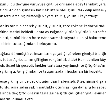
 günü, bu dev yine yürüyüşe çıktı ve ormanda epey tahribat yar
zindi. Aniden güneşin batmak üzere olduğunu fark edip akşam 
hissetti; ama hiç bilmediği bir yere gelmiş, yolunu kaybetmişti.
anlış tahmin ederek yürüdü, yürüdü, gece çökene kadar yürüdü
ükselmesini bekledi. Sonra ay ışığında yürüdü, yürüdü, bu sefer
etti, çünkü bir an önce evine varmak istiyordu. En iyi bakır tenc
e dibinin tutacağından korkuyordu.
ağlara dönmüştü ve insanların yaşadığı yörelere girmişti bile. Şi
Julius Agricola’nın çiftliğine ve (günlük dilde) Ham denilen köy
. Güzel bir geceydi. İnekler tarlalara yayılmıştı ve Çiftçi Giles’ı
e çıkmıştı. Ay ışığından ve tavşanlardan hoşlanan bir köpekti.
yüşe çıkmış bir de dev olduğundan habersizdi. Bilse, izinsiz dışarı
 olurdu, ama sakin sakin mutfakta oturması için daha iyi bir sebe
arında dev, Çiftçi Giles’ın tarlalarına girdi, çalı çitleri yıktı, ekinler
lalarını dümdüz etti.