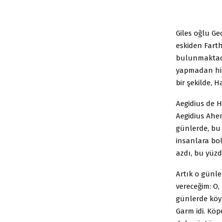
Giles oğlu Ge
eskiden Farth
bulunmaktadır
yapmadan hik
bir şekilde, H
Aegidius de 
Aegidius Ahen
günlerde, bu
insanlara bol
azdı, bu yüzd
Artık o günle
vereceğim: O, 
günlerde köyl
Garm idi. Köp