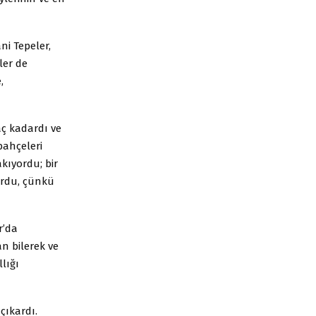
i Tepeler,
ler de
,
ç kadardı ve
bahçeleri
kıyordu; bir
ordu, çünkü
r’da
n bilerek ve
lığı
çıkardı.