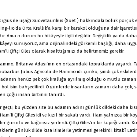
orgius ile uşağı Suovetaurilius (Süet ) hakkındaki bölük pörçük 
ing-lıo’da Orta Krallık’a karşı bir karakol olduğuna dair işaretle
. Ama o durum bu hikâyeyle ilgili değildir. Değişiklik ya da dah
âyeyi sunuyoruz, ama orijinalindeki görkemli başlığı, daha uy
am’li Çiftçi Giles olarak kısalttığımızı da belirtmemiz gerekir.
Hammo, Britanya Adası’mn en ortasındaki topraklarda yaşardı. 
obarbus Julius Agricola de Hammo idi; çünkü, şimdi çok eskilerd
 adanın henüz pek çok krallığa ayrılmış olduğu o mutlu zaman
 bol isim bahşedilirdi. O günlerde insanların zamanı daha çok, 
en çoğu insan birbirini tanırdı.
r geçti, bu yüzden size bu adamın adını günlük dildeki daha kısa
Ham’li Çiftçi Giles idi ve kızıl bir sakalı vardı. Ham yalnızca bir k
er gururlu ve bağımsız yerlerdi. Çiftçi Giles’ın bir köpeği vardı. K
eklerin günlük dilde kısa isimlerle yetinmesi gerekirdi: kitabî La