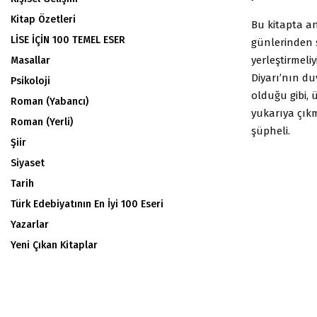
Kitap Özetleri
Bu kitapta anl
LİSE İÇİN 100 TEMEL ESER
günlerinden s
yerleştirmeli
Masallar
Diyarı’nın du
Psikoloji
olduğu gibi, 
Roman (Yabancı)
yukarıya çıkm
Roman (Yerli)
şüpheli.
Şiir
Siyaset
Tarih
Türk Edebiyatının En İyi 100 Eseri
Yazarlar
Yeni Çıkan Kitaplar