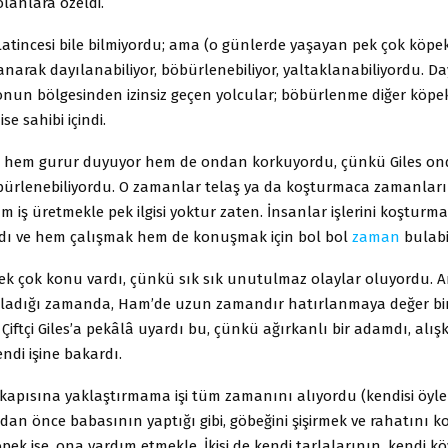
lanlara özeldi.
atincesi bile bilmiyordu; ama (o günlerde yaşayan pek çok köpek
narak dayılanabiliyor, böbürlenebiliyor, yaltaklanabiliyordu. D
 onun bölgesinden izinsiz geçen yolcular; böbürlenme diğer köpek
e sahibi içindi.
la hem gurur duyuyor hem de ondan korkuyordu, çünkü Giles on
ürlenebiliyordu. O zamanlar telaş ya da koşturmaca zamanları 
iş üretmekle pek ilgisi yoktur zaten. İnsanlar işlerini koşturm
rdı ve hem çalışmak hem de konuşmak için bol bol
zaman
bulabil
k çok konu vardı, çünkü sık sık unutulmaz olaylar oluyordu. 
adığı zamanda, Ham’de uzun zamandır hatırlanmaya değer bir
 Çiftçi Giles’a pekâlâ uyardı bu, çünkü ağırkanlı bir adamdı, alış
endi işine bakardı.
kapısına yaklaştırmama işi tüm zamanını alıyordu (kendisi öyle 
ndan önce babasının yaptığı gibi, göbeğini şişirmek ve rahatını 
ek ise, ona yardım etmekle. İkisi de kendi tarlalarının, kendi kö