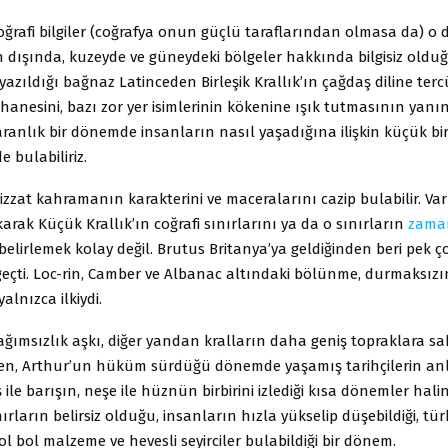
 coğrafi bilgiler (coğrafya onun güçlü taraflarından olmasa da) o di
 dışında, kuzeyde ve güneydeki bölgeler hakkında bilgisiz olduğ
 yazıldığı bağnaz Latinceden Birleşik Krallık’ın çağdaş diline ter
anesini, bazı zor yer isimlerinin kökenine ışık tutmasının yanı
aranlık bir dönemde insanların nasıl yaşadığına ilişkin küçük bir 
e bulabiliriz.
 bizzat kahramanın karakterini ve maceralarını cazip bulabilir. Var
arak Küçük Krallık’ın coğrafi sınırlarını ya da o sınırların
zama
i belirlemek kolay değil. Brutus Britanya’ya geldiğinden beri pek ç
geçti. Loc-rin, Camber ve Albanac altındaki bölünme, durmaksızı
alnızca ilkiydi.
ğımsızlık aşkı, diğer yandan kralların daha geniş topraklara s
en, Arthur’un hüküm sürdüğü dönemde yaşamış tarihçilerin anlat
 ile barışın, neşe ile hüznün birbirini izlediği kısa dönemler hali
nırların belirsiz olduğu, insanların hızla yükselip düşebildiği, tü
l bol malzeme ve hevesli seyirciler bulabildiği bir dönem.