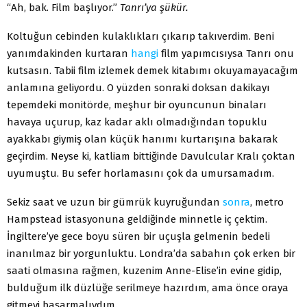
“Ah, bak. Film başlıyor.”
Tanrı’ya şükür.
Koltuğun cebinden kulaklıkları çıkarıp takıverdim. Beni
yanımdakinden kurtaran
hangi
film yapımcısıysa Tanrı onu
kutsasın. Tabii film izlemek demek kitabımı okuyamayacağım
anlamına geliyordu. O yüzden sonraki doksan dakikayı
tepemdeki monitörde, meşhur bir oyuncunun binaları
havaya uçurup, kaz kadar aklı olmadığından topuklu
ayakkabı giymiş olan küçük hanımı kurtarışına bakarak
geçirdim. Neyse ki, katliam bittiğinde Davulcular Kralı çoktan
uyumuştu. Bu sefer horlamasını çok da umursamadım.
Sekiz saat ve uzun bir gümrük kuyruğundan
sonra
, metro
Hampstead istasyonuna geldiğinde minnetle iç çektim.
İngiltere’ye gece boyu süren bir uçuşla gelmenin bedeli
inanılmaz bir yorgunluktu. Londra’da sabahın çok erken bir
saati olmasına rağmen, kuzenim Anne-Elise’in evine gidip,
bulduğum ilk düzlüğe serilmeye hazırdım, ama önce oraya
gitmeyi başarmalıydım.