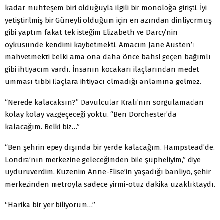
kadar muhteşem biri olduğuyla ilgili bir monoloğa girişti. İyi
yetiştirilmiş bir Güneyli olduğum için en azından dinliyormuş
gibi yaptım fakat tek isteğim Elizabeth ve Darcy’nin
öyküsünde kendimi kaybetmekti. Amacım Jane Austen’ı
mahvetmekti belki ama ona daha önce bahsi geçen bağımlı
gibi ihtiyacım vardı. İnsanın kocakarı ilaçlarından medet
umması tıbbi ilaçlara ihtiyacı olmadığı anlamına gelmez.
“Nerede kalacaksın?” Davulcular Kralı’nın sorgulamadan
kolay kolay vazgeçeceği yoktu. “Ben Dorchester’da
kalacağım. Belki biz…”
“Ben şehrin epey dışında bir yerde kalacağım. Hampstead’de.
Londra’nın merkezine geleceğimden bile şüpheliyim,” diye
uyduruverdim. Kuzenim Anne-Elise’in yaşadığı banliyö, şehir
merkezinden metroyla sadece yirmi-otuz dakika uzaklıktaydı.
“Harika bir yer biliyorum…”